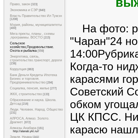
вы
Право, закон
[323]
Экономика и СЭР
[840]
Власть Правительство Ил Тумэн
[1208]
На фото: р
Мэрия, районы, муниципалитеты
[400]
Мега пректы, планы , схемы
"Чаран"24 но
,программы. ВОСТО
[215]
Сельское
хозяйство,Продовольствие.
14:00Рубрик
Охота и рыбалка
[559]
Энергетика, связь,
строительство.транспорт, дороги
Когда-то ни
[156]
Коррупция
[863]
карасями го
Банк Деньги Кредиты Ипотека
Бизнес и торговля.
Предпринимательство
[294]
Советский С
Социалка, пенсия, жилье
[277]
ЖКХ, строительство
[133]
Образование и наука. Школа.
обком угоща
Детсад
[216]
Люди. Человек. Народ. Общество
ЦК КПСС. Н
[231]
АЛРОСА, Алмаз. Золото.
Драгмет.
[672]
карасю нашл
Алмазы Анабара
[161]
http://alanab.ykt.ru//
Земля. Недра
[241]