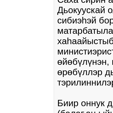
Дьокуускай 
сибиэһэй бо
матарбатыла
хаһаайысты
министиэрис
өйөбүлүнэн,
өрөбүллэр д
тэрилиннилэ
Биир оннук 