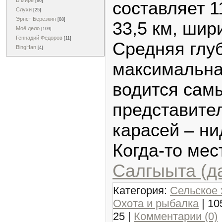
В мире
[86]
составляет 1
Слухи
[25]
Эрнст Березкин
[88]
33,5 км, шир
Моё дело
[109]
Геннадий Федоров
[11]
Средняя глуб
BingHan
[4]
максимальна
водится сам
представите
карасей – н
Когда-то ме
Салгыыта (д
Категория:
Сельское 
Охота и рыбалка
| 10
25
|
Комментарии (0)