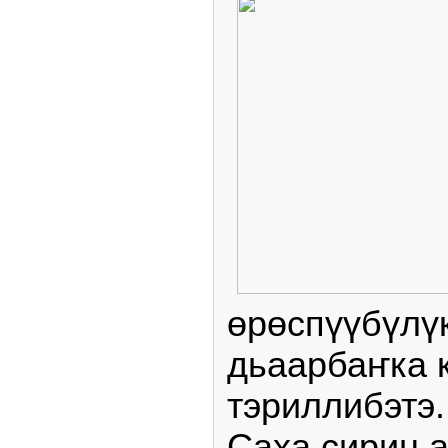
өрөспүүбүлү
дьаарбаҥка 
тэриллибэтэ.
Саха сирин 