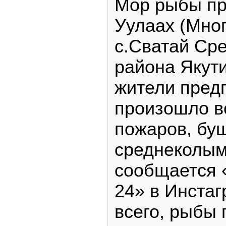
Мор рыбы пр
Уулаах (Мног
с.Сватай Ср
района Якут
жители предп
произошло в
пожаров, бу
среднеколым
сообщается 
24» в Инста
всего, рыбы 