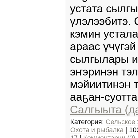
устата сылг
үлэлээбитэ. 
кэмин устала
араас үчүгэй
сылгылары и
эҥэринэн тэл
мэйиитинэн 
ааҕан-суотта
Салгыыта (д
Категория:
Сельское 
Охота и рыбалка
| 10
17
|
Комментарии (0)