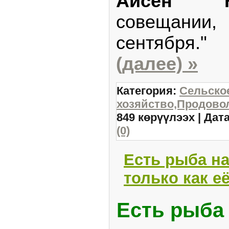
Айсен Ни
совещании,
сентября."
(далее) »
Категория:
Сельско
хозяйство,Продовол
849 көрүүлээх | Дат
(0)
Есть рыба на
только как е
Есть рыба 