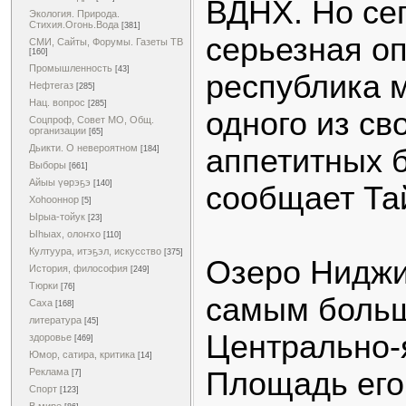
ВДНХ. Но сег
Экология. Природа.
Стихия.Огонь.Вода
[381]
серьезная оп
СМИ, Сайты, Форумы. Газеты ТВ
[160]
Промышленность
[43]
республика 
Нефтегаз
[285]
Нац. вопрос
[285]
одного из св
Соцпроф, Совет МО, Общ.
организации
[65]
Дьикти. О невероятном
аппетитных 
[184]
Выборы
[661]
Айыы үөрэҕэ
[140]
сообщает Та
Хоһооннор
[5]
Ырыа-тойук
[23]
Ыһыах, олоҥхо
[110]
Култуура, итэҕэл, искусство
[375]
Озеро Ниджи
История, философия
[249]
Тюрки
[76]
самым боль
Саха
[168]
литература
[45]
Центрально-
здоровье
[469]
Юмор, сатира, критика
[14]
Площадь его
Реклама
[7]
Спорт
[123]