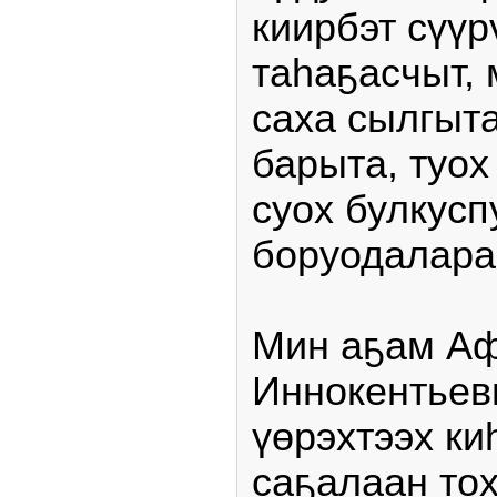
киирбэт сүүрү
таһаҕасчыт, 
саха сылгыта
барыта, туох
суох булкусп
боруодалара
Мин аҕам А
Иннокентьев
үөрэхтээх ки
саҕалаан тох