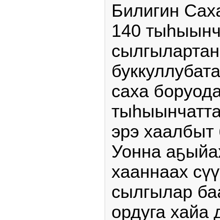
Билигин Сах
140 тыһыынч
сылгылартан
буккуллубат
саха боруода
тыһыынчатта
эрэ хаалбыт 
Уонна аҕыйа
хааннаах сүү
сылгылар ба
ордуга хайа 