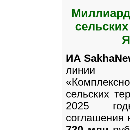
Миллиард
сельских
Я
ИА SakhaNe
линии г
«Комплек
сельских те
2025 год
соглашения
730 млн
руб