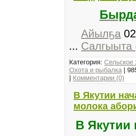
Бырда
Айылҕа
02
...
Салгыыта 
Категория:
Сельское 
Охота и рыбалка
| 98
|
Комментарии (0)
В Якутии нач
молока абор
В Якутии 