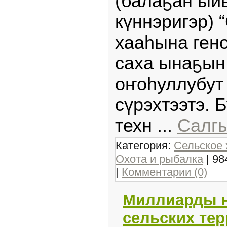
(балаҕан ый
күннэригэр) 
хааһына ген
саха ынаҕын 
оҥоһуллубу
сүрэхтээтэ. 
техн
...
Салгы
Категория:
Сельское 
Охота и рыбалка
| 98
|
Комментарии (0)
Миллиарды н
сельских тер