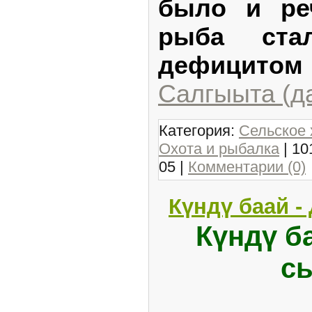
было и реч
рыба стал
дефицитом
Салгыыта (д
Категория:
Сельское 
Охота и рыбалка
| 10
05
|
Комментарии (0)
Күндү баай 
Күндү б
с