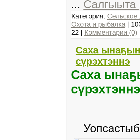
...
Салгыыта 
Категория:
Сельское 
Охота и рыбалка
| 10
22
|
Комментарии (0)
Саха ынаҕын
сүрэхтэннэ
Саха ынаҕ
сүрэхтэнн
Уопсастыба2