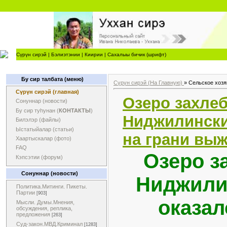
Сүрүн сирэй
|
Бэлиэтэнии
|
Киирии
|
Сахалыы бичик (шрифт)
Бу сир талбата (меню)
Сүрүн сирэй (На Главную)
»
Сельское хозя
Сүрүн сирэй (главная)
Озеро захле
Сонуннар (новости)
Бу сир туһунан (
КОНТАКТЫ
)
Ниджилински
Билэлэр (файлы)
Ыстатыйалар (статьи)
на грани вы
Хаартыскалар (фото)
FAQ
Озеро з
Кэпсэтии (форум)
Сонуннар (новости)
Ниджили
Политика.Митинги. Пикеты.
Партии
[903]
оказал
Мысли. Думы.Мнения,
обсуждения, реплика,
предложения
[263]
Суд-закон.МВД.Криминал
[1283]