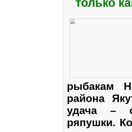
только ка
рыбакам Н
района Яку
удача – о
ряпушки. К