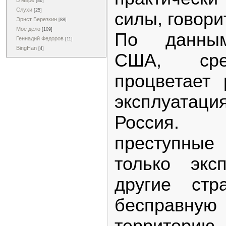
В мире
[86]
Слухи
[25]
силы, говори
Эрнст Березкин
[88]
Моё дело
[109]
По данным
Геннадий Федоров
[11]
BingHan
[4]
США, сре
процветает 
эксплуатац
Россия. 
преступны
только экс
другие ст
бесправну
территорию