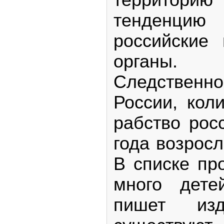
тенденц
российские 
органы
Следствен
России, кол
рабство рос
года возросл
В списке пр
много дете
пишет из