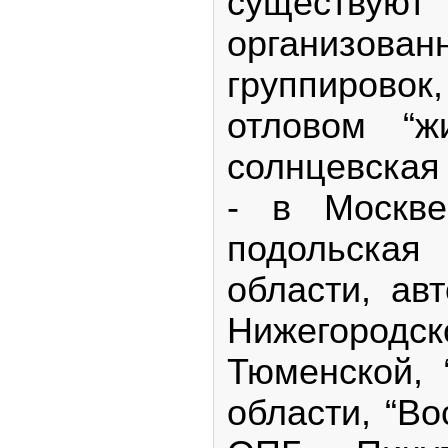
существуют 
организов
группиров
отловом “ж
солнцевская
- в Москве
подольска
области, ав
Нижегородс
Тюменской, 
области, “Во