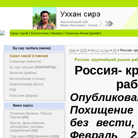
Сүрүн сирэй
|
Бэлиэтэнии
|
Киирии
|
Сахалыы бичик (шрифт)
Бу сир талбата (меню)
Main
»
2009
»
Муус устар
»
26
» Россия- кр
Сүрүн сирэй (главная)
Россия- крупнейший рынок ра
Сонуннар (новости)
Россия- к
Бу сир туһунан (
КОНТАКТЫ
)
Билэлэр (файлы)
Ыстатыйалар (статьи)
раб
Хаартыскалар (фото)
FAQ
Опубликова
Кэпсэтии (форум)
News topics
Похищение
Политика.Митинги. Пикеты.
Партии
[903]
без вести
Мысли. Думы.Мнения,
обсуждения, реплика,
предложения
Февраль 2
[263]
Суд-закон.МВД.Криминал
[1283]