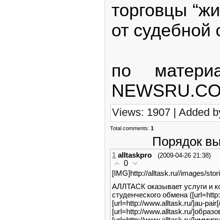
торговцы “ж
от судебной 
по матери
NEWSRU.C
Views: 1907 | Added b
Total comments:
1
Порядок вы
1
alltaskpro
(2009-04-26 21:38)
0
[IMG]http://alltask.ru//images/stor
АЛЛТАСК оказывает услуги и к
студенческого обмена ([url=http://
[url=http://www.alltask.ru/]au-pair[/
[url=http://www.alltask.ru/]обра
[url=http://www.alltask.ru/]иммигр