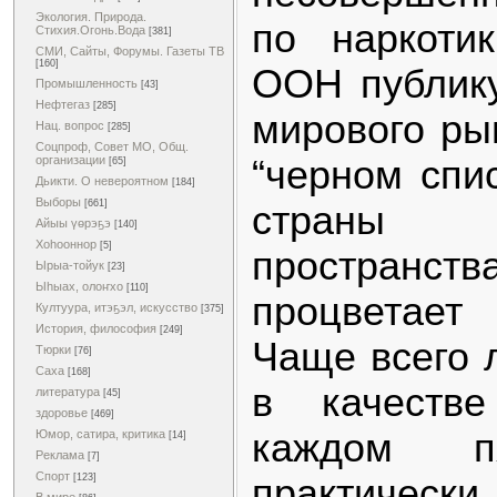
Экология. Природа.
по наркоти
Стихия.Огонь.Вода
[381]
СМИ, Сайты, Форумы. Газеты ТВ
[160]
ООН публику
Промышленность
[43]
Нефтегаз
[285]
мирового ры
Нац. вопрос
[285]
Соцпроф, Совет МО, Общ.
“черном спи
организации
[65]
Дьикти. О невероятном
[184]
Выборы
[661]
страны п
Айыы үөрэҕэ
[140]
Хоһооннор
[5]
пространства
Ырыа-тойук
[23]
Ыһыах, олоҥхо
[110]
процветает
Култуура, итэҕэл, искусство
[375]
История, философия
[249]
Чаще всего 
Тюрки
[76]
Саха
[168]
в качеств
литература
[45]
здоровье
[469]
каждом п
Юмор, сатира, критика
[14]
Реклама
[7]
Спорт
практическ
[123]