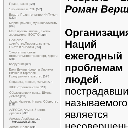
Право, закон
[323]
Роман Вер
Экономика и СЭР
[840]
Власть Правительство Ил Тумэн
[1208]
Мэрия, районы, муниципалитеты
[400]
Организац
Мега пректы, планы , схемы
,программы. ВОСТО
[215]
Сельское
Наций 
хозяйство,Продовольствие.
Охота и рыбалка
[559]
ежегодн
Энергетика, связь,
строительство.транспорт, дороги
[156]
проблема
Коррупция
[863]
Банк Деньги Кредиты Ипотека
Бизнес и торговля.
людей
. К
Предпринимательство
[294]
Социалка, пенсия, жилье
[277]
пострад
ЖКХ, строительство
[133]
Образование и наука. Школа.
Детсад
[216]
называем
Люди. Человек. Народ. Общество
[231]
АЛРОСА, Алмаз. Золото.
является
Драгмет.
[672]
Алмазы Анабара
[161]
http://alanab.ykt.ru//
несовершенн
Земля. Недра
[241]