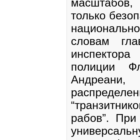
масштабов,
только безоп
национальн
словам гл
инспекто
полиции Ф
Андреани,
распределен
“транзитник
рабов”. При
универсаль