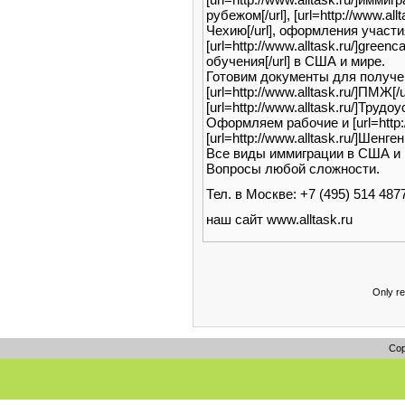
рубежом[/url], [url=http://www.allt
Чехию[/url], оформления участи
[url=http://www.alltask.ru/]greenca
обучения[/url] в США и мире.
Готовим документы для получения 
[url=http://www.alltask.ru/]ПМЖ
[url=http://www.alltask.ru/]Трудо
Оформляем рабочие и [url=http:
[url=http://www.alltask.ru/]Шенген[
Все виды иммиграции в США и 
Вопросы любой сложности.
Тел. в Москве: +7 (495) 514 487
наш сайт www.alltask.ru
Only r
Cop