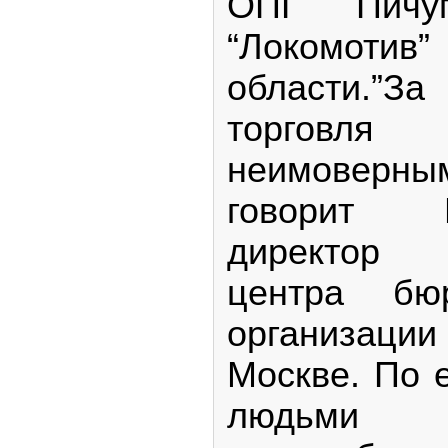
ОПГ Пичу
“Локомоти
области.”
торговля
неимоверн
говорит 
директор 
центра бю
организаци
Москве. По 
людьми д