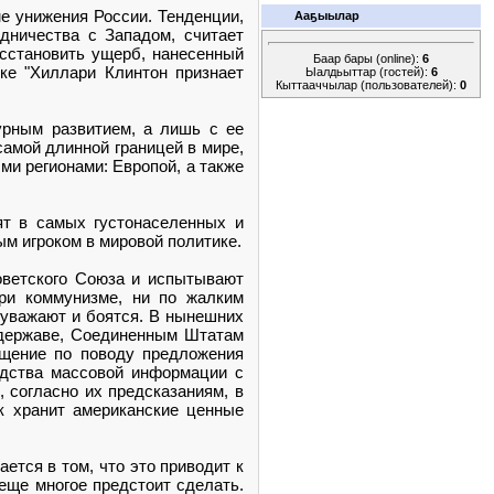
ме унижения России. Тенденции,
Ааҕыылар
дничества с Западом, считает
осстановить ущерб, нанесенный
Баар бары (online):
6
вке "Хиллари Клинтон признает
Ыалдьыттар (гостей):
6
Кыттааччылар (пользователей):
0
урным развитием, а лишь с ее
самой длинной границей в мире,
ми регионами: Европой, а также
ят в самых густонаселенных и
ым игроком в мировой политике.
оветского Союза и испытывают
при коммунизме, ни по жалким
ю уважают и боятся. В нынешних
рхдержаве, Соединенным Штатам
ущение по поводу предложения
едства массовой информации с
 согласно их предсказаниям, в
к хранит американские ценные
тся в том, что это приводит к
 еще многое предстоит сделать.