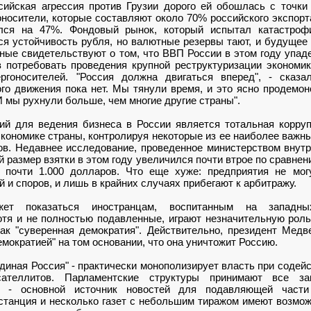
сийская агрессия против Грузии дорого ей обошлась с точки 
носители, которые составляют около 70% российского экспорт
ился на 47%. Фондовый рынок, который испытал катастрофи
ся устойчивость рубля, но валютные резервы тают, и будуще
ные свидетельствуют о том, что ВВП России в этом году упад
 потребовать проведения крупной реструктуризации экономик
ергоносителей. "Россия должна двигаться вперед", - сказ
ого движения пока нет. Мы тянули время, и это ясно продемонс
И мы рухнули больше, чем многие другие страны".
ий для ведения бизнеса в России является тотальная корруп
экономике страны, контролируя некоторые из ее наиболее важны
ов. Недавнее исследование, проведенное министерством внутр
й размер взятки в этом году увеличился почти втрое по сравне
 почти 1.000 долларов. Что еще хуже: предприятия не мо
 и споров, и лишь в крайних случаях прибегают к арбитражу.
жет показаться иностранцам, воспитанным на западных
отя и не полностью подавленные, играют незначительную рол
ак "суверенная демократия". Действительно, президент Медв
емократией" на том основании, что она уничтожит Россию.
диная Россия" - практически монополизирует власть при содей
ателлитов. Парламентские структуры принимают все зак
ие - основной источник новостей для подавляющей части
станция и несколько газет с небольшим тиражом имеют возмо