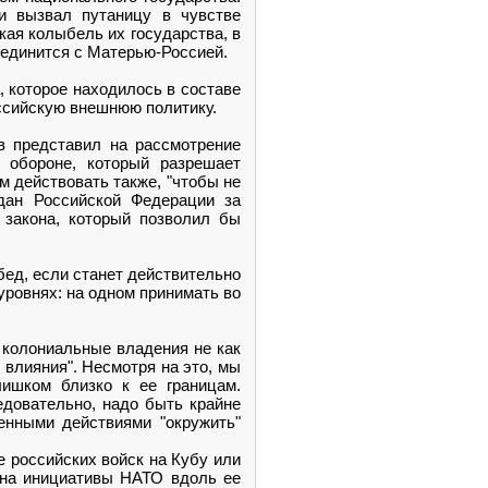
ии вызвал путаницу в чувстве
кая колыбель их государства, в
оединится с Матерью-Россией.
, которое находилось в составе
оссийскую внешнюю политику.
в представил на рассмотрение
 обороне, который разрешает
м действовать также, "чтобы не
ждан Российской Федерации за
 закона, который позволил бы
бед, если станет действительно
уровнях: на одном принимать во
 колониальные владения не как
 влияния". Несмотря на это, мы
ишком близко к ее границам.
довательно, надо быть крайне
енными действиями "окружить"
е российских войск на Кубу или
 на инициативы НАТО вдоль ее