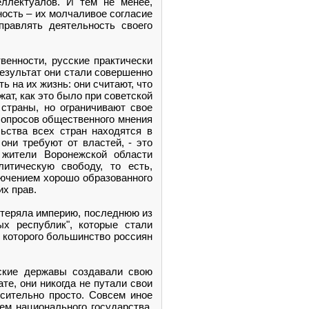
еллектуалов. И тем не менее,
ность – их молчаливое согласие
правлять деятельность своего
венности, русские практически
результат они стали совершенно
ь на их жизнь: они считают, что
ат, как это было при советской
страны, но ограничивают свое
з опросов общественного мнения
ьства всех стран находятся в
они требуют от властей, - это
 жители Воронежской области
итическую свободу, то есть,
лючением хорошо образованного
их прав.
отеряла империю, последнюю из
х республик", которые стали
 которого большинство россиян
рские державы создавали свою
те, они никогда не путали свои
осительно просто. Совсем иное
ем национального государства.