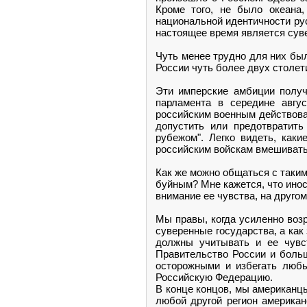
Кроме того, не было океана,
национальной идентичности рус
настоящее время является суве
Чуть менее трудно для них был
России чуть более двух столет
Эти имперские амбиции получ
парламента в середине авгу
российским военным действоват
допустить или предотвратить
рубежом". Легко видеть, как
российским войскам вмешиватьс
Как же можно общаться с таким
буйным? Мне кажется, что инос
внимание ее чувства, на другом
Мы правы, когда усиленно воз
суверенные государства, а как
должны учитывать и ее чувс
Правительство России и боль
осторожными и избегать любы
Российскую Федерацию.
В конце концов, мы американцы
любой другой регион америка