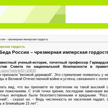
ссии – чрезмерная имперская гордость
ерская гордость
Беда России – чрезмерная имперская гордост
известный ученый-историк, почетный профессор Гарвардск
тав Совета по национальной безопасности в правит
ge.aspx?articleID=10839
 признали "великой державой". Это стремление появилось у не
ды в Великой Отечественной войне и успеха, связанного с полет
лать вид, что вы признаете ее претензии на такой высокий 
ее пожеланиям. С этой точки зрения, последние замечания в
етных интервью были безответственными и вредными. "Рос
ий", - сказал он. – Ведь численность ее населения падает, э
ь в ближайшие 15 лет".