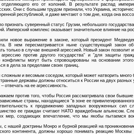
 отделяющего его от колоний. В результате распад импер
ских. Они с большим трудом признали, что Украина, историчес
ренной республикой, и даже мечтают о том дне, когда она восс
о признать суверенный статус Грузии, небольшого государства
ий. Имперский комплекс оказывает значительное влияние на р
или новое выражение в законе, который президент Медведе
ста. В нем пересматривается ныне существующий закон об
ь только в случае внешней агрессией. Новый закон позволит и
 агрессию против другого государства" и "для защиты гра
ие конфликты могут быть спровоцированы на основании этого
я в дела за пределами своих границ.
 сложным и весомым соседом, который может натворить много 
транные державы должны относиться к России на двух разных 
 – отвечать на ее агрессивность.
ражаем против того, чтобы Россия рассматривала свои бывшие
 зависимые страны, находящиеся "в зоне ее привилегированного
твительность к продвижению западных вооруженных сил сл
шинство ее граждан считают НАТО враждебным альянсом. Сле
х мер, создающих впечатление, что мы якобы пытаемся во
, с нашей доктрины Монро и бурной реакцией на проникновени
нского континента, должны хорошо понимать реакцию Москвы