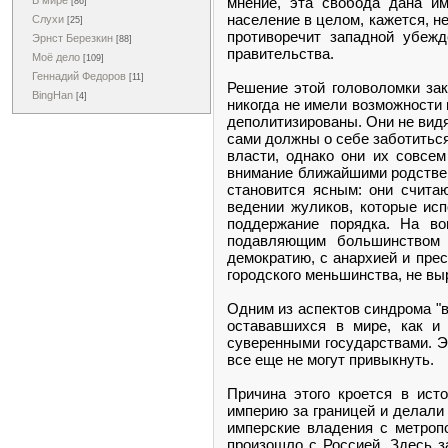
мнение, эта свобода дана им
В мире
[86]
население в целом, кажется, н
Слухи
[25]
противоречит западной убежд
Эрнст Березкин
[88]
правительства.
Моё дело
[109]
Геннадий Федоров
[11]
Решение этой головоломки зак
BingHan
[4]
никогда не имели возможности 
деполитизированы. Они не видят
сами должны о себе заботиться
власти, однако они их совсе
внимание ближайшими родственн
становится ясным: они счита
ведении жуликов, которые исп
поддержание порядка. На во
подавляющим большинством в
демократию, с анархией и пре
городского меньшинства, не вы
Одним из аспектов синдрома "
остававшихся в мире, как и
суверенными государствами. Э
все еще не могут привыкнуть.
Причина этого кроется в ист
империю за границей и делали 
имперские владения с метропо
произошло с Россией. Здесь з