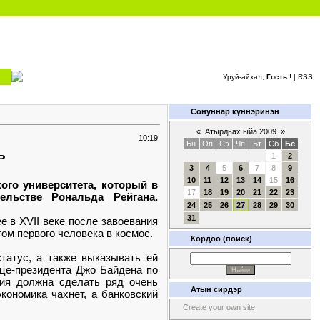
Уруй-айхал,
Гость !
|
RSS
Сонуннар күннэринэн
«
Атырдьах ыйа 2009
»
10:19
Бн
Оп
Сэ
Чп
Бт
Сб
Бс
ь
1
2
3
4
5
6
7
8
9
10
11
12
13
14
15
16
ого университета, который в
17
18
19
20
21
22
23
ельстве Рональда Рейгана.
24
25
26
27
28
29
30
31
е в XVII веке после завоевания
ом первого человека в космос.
Көрдөө (поиск)
статус, а также выказывать ей
ице-президента Джо Байдена по
сия должна сделать ряд очень
Атын сирдэр
кономика чахнет, а банковский
Create your own site