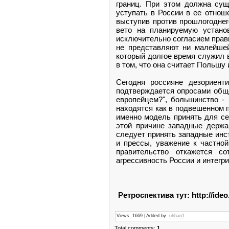
границ. При этом должна су
уступать в России в ее отнош
выступив против прошлогоднег
вето на планируемую устано
исключительно согласием прави
не представляют ни малейшей
который долгое время служил 
в том, что она считает Польшу
Сегодня россияне дезориент
подтверждается опросами обще
европейцем?", большинство - 
находятся как в подвешенном 
именно модель принять для се
этой причине западные держа
следует принять западные инст
и прессы, уважение к частной
правительство откажется со
агрессивность России и интегр
Ретроспектива тут: http://ideo
Views: 1669 | Added by:
uhhan1
Total comments:
1