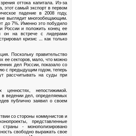
зрения оттока капитала. Из-за
а, этот самый экспорт в первом
ческое падение в 2008 году,
е не выглядит многообещающим.
ет до 7%. Именно это побудило
и России и положить конец ее
ал он на встрече с лидерами
трировал кризис ... как только
ция. Поскольку правительство
х ее секторов, мало, что можно
енних дел России, показало со
нию с предыдущим годом, теперь
гут рассчитывать на суды при
 ценностях, непостижимой.
ь в ведении дел, определяемых
едев публично заявил о своем
ствии со стороны коммунистов и
онопроекты, представленные
 страны - монополизировано
жность свободно выражать свое