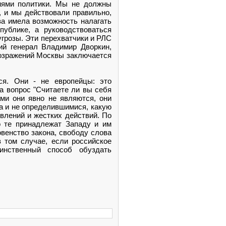
иями политики. Мы не должны
, и мы действовали правильно,
ва имела возможность налагать
ублике, а руководствоваться
угрозы. Эти перехватчики и РЛС
ий генерал Владимир Дворкин,
возражений Москвы заключается
ся. Они - не европейцы: это
а вопрос "Считаете ли вы себя
ами они явно не являются, они
а и не определившимися, какую
влений и жестких действий. По
о те принадлежат Западу и им
овенство закона, свободу слова
в том случае, если российское
динственный способ обуздать