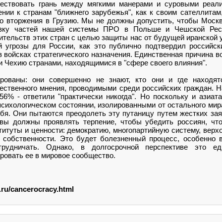
ществовать грань между мягкими манерами и суровыми реал
ении к странам "ближнего зарубежья", как к своим сателлитам
о вторжения в Грузию. Мы не должны допустить, чтобы Моск
вку частей нашей системы ПРО в Польше и Чешской Респ
тельств этих стран с целью защиты нас от будущей иранской 
 угрозы для России, как это публично подтвердил российск
в войсках стратегического назначения. Единственная причина 
 и Чехию странами, находящимися в "сфере своего влияния".
ированы: они совершенно не знают, кто они и где находят
ственного мнения, проводимыми среди российских граждан. Н
56% - ответили "практически никогда". Но поскольку и азиат
психологическом состоянии, изолированными от остального мир
бя. Они пытаются преодолеть эту путаницу путем жестких зая
вы должны проявлять терпение, чтобы убедить россиян, чт
итуты и ценности: демократию, многопартийную систему, верх
 собственности. Это будет болезненный процесс, особенно 
трудничать. Однако, в долгосрочной перспективе это е
ировать ее в мировое сообщество.
.ru/cancerocracy.html