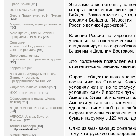
Эти замечания неточны, но под
Право, закон
[323]
которые перечислил вице-пре
Экономика и СЭР
[840]
Байден. Важно отметить, что,
Власть Правительство Ил Тумэн
словами Байдена, "Известия",
[1208]
Россию великой державой".
Мэрия, районы, муниципалитеты
[400]
Мега пректы, планы , схемы
Влияние России на мировые д
,программы. ВОСТО
[215]
уникальным геополитическим по
Сельское
она доминирует на евразийском
хозяйство,Продовольствие.
Охота и рыбалка
Ближним и Дальним Востоком.
[559]
Энергетика, связь,
строительство.транспорт, дороги
Это положение позволяет ей 
[156]
стратегических районах земног
Коррупция
[863]
Банк Деньги Кредиты Ипотека
Опросы общественного мнения
Бизнес и торговля.
ностальгию по Сталину. Коне
Предпринимательство
[294]
условиям жизни, но по статусу
Социалка, пенсия, жилье
[277]
условиях самый простой путь 
ЖКХ, строительство
[133]
Америки. Этим объясняется и
Образование и наука. Школа.
Америки установить элементы
Детсад
[216]
удовольствием сообщают любые
Люди. Человек. Народ. Общество
[231]
скором времени совершенно о
АЛРОСА, Алмаз. Золото.
бумаги на сумму в 120 млрд. до
Драгмет.
[672]
Алмазы Анабара
[161]
Одно из вызывающих сожаление
http://alanab.ykt.ru//
тому, что русские пренебрегаю
Земля. Недра
[241]