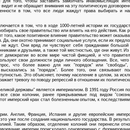
 для того, чтобы заставить замолчать инакомыслящих инт
е видит и не обращает внимания на эту политическую договорен
енности в том, что все люди жаждут права выбирать и на
лючается в том, что в ходе 1000-летней истории их государст
избирать свое правительство или влиять на его действия. Как 
 того, какое позитивное влияние правительство может оказыват
. Да, они охотно принимают социальные услуги, если их предлож
м не ждут. Они вряд ли чувствуют себя гражданами большой 
иками и друзьями, а также той местностью, где они живут. И
ют демократии во всем мире чистой фикцией, и что правител
ользуют свои должности ради личного обогащения. Все, чего 
прос, что более важно для них "порядок" или "свободы",
ысказались за "порядок". Более того, они связывают пол
ступностью. Это объясняет, почему население в целом, за иск
ражает тревогу по поводу репрессий в отношении их политическ
великой державы" является империализм. В 1991 году Россия п
 все свои колонии, ранее прикрываемые под видом "союзны
тот имперский крах стал болезненным опытом, к последствиям
ории. Англия, Франция, Испания и другие европейские импе
это уже после создания национального государства. В результа
лией. Таким образом, отделение колоний они перенесли отн
авоевание империи происходило одновременно с формировани