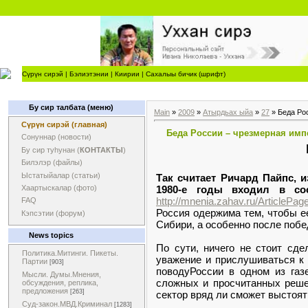
Сүрүн сирэй
|
Бэлиэтэнии
|
Киирии
|
Сахалыы бичик (шрифт)
Бу сир талбата (меню)
Main
»
2009
»
Атырдьах ыйа
»
27
» Беда Ро
Сүрүн сирэй (главная)
Беда России – чрезмерная имп
Сонуннар (новости)
Бу сир туһунан (
КОНТАКТЫ
)
Билэлэр (файлы)
Ыстатыйалар (статьи)
Так считает Ричард Пайпс, 
1980-е годы входил в сос
Хаартыскалар (фото)
http://mnenia.zahav.ru/ArticlePa
FAQ
Россия одержима тем, чтобы ее
Кэпсэтии (форум)
Сибири, а особенно после побе
News topics
По сути, ничего не стоит сде
Политика.Митинги. Пикеты.
уважение и прислушиваться к 
Партии
[903]
поводуРоссии в одном из газ
Мысли. Думы.Мнения,
сложных и просчитанных решен
обсуждения, реплика,
предложения
[263]
сектор вряд ли сможет выстоят
Суд-закон.МВД.Криминал
[1283]