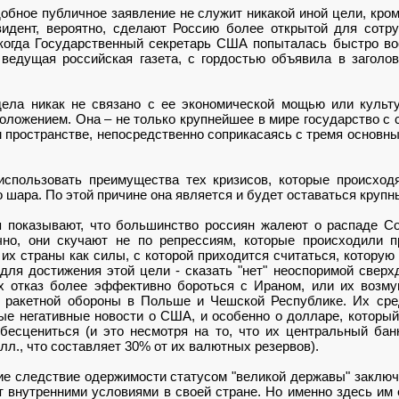
обное публичное заявление не служит никакой иной цели, кро
зидент, вероятно, сделают Россию более открытой для сотру
 когда Государственный секретарь США попыталась быстро в
 ведущая российская газета, с гордостью объявила в заголо
ела никак не связано с ее экономической мощью или культ
ложением. Она – не только крупнейшее в мире государство с 
 пространстве, непосредственно соприкасаясь с тремя основны
использовать преимущества тех кризисов, которые происход
о шара. По этой причине она является и будет оставаться крупн
 показывают, что большинство россиян жалеют о распаде С
чно, они скучают не по репрессиям, которые происходили 
 их страны как силы, с которой приходится считаться, котору
для достижения этой цели - сказать "нет" неоспоримой све
х отказ более эффективно бороться с Ираном, или их возм
 ракетной обороны в Польше и Чешской Республике. Их ср
 негативные новости о США, и особенно о долларе, который,
бесцениться (и это несмотря на то, что их центральный бан
лл., что составляет 30% от их валютных резервов).
 следствие одержимости статусом "великой державы" заключае
т внутренними условиями в своей стране. Но именно здесь им