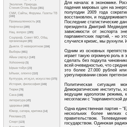
Для начала: в экономике. Рос
Экология. Природа.
падения мировых цен на энерго
Стихия.Огонь.Вода
[381]
полугодии 2009 года сократ
СМИ, Сайты, Форумы. Газеты ТВ
восстановлен, и поддерживает
[160]
Последние статистические дан
Промышленность
[43]
президента Дмитрий Медведев
Нефтегаз
[285]
зависимости от экспорта эн
Нац. вопрос
[285]
парламентских партий, - но эт
Соцпроф, Совет МО, Общ.
случился кризис, мы рухнули. 
организации
[65]
Дьикти. О невероятном
[184]
Одним из основных препятств
Выборы
[661]
играет такую огромную роль в 
Айыы үөрэҕэ
[140]
сделать без подкупа чиновник
Хоһооннор
[5]
всей очевидностью, что средни
Ырыа-тойук
[23]
это более 27.000 рублей или
Ыһыах, олоҥхо
[110]
урегулировании своих претензий
Култуура, итэҕэл, искусство
[375]
Политическая ситуация мо
История, философия
[249]
Демократические институты, х
Тюрки
[76]
ведущим идеологом режима, к
Саха
[168]
несогласии с "парламентской д
литература
[45]
здоровье
[469]
Одна единственная партия – "Е
Юмор, сатира, критика
[14]
нескольких более мелких с
Реклама
[7]
правительством. Телевиден
Спорт
государством. Одинокая радио
[123]