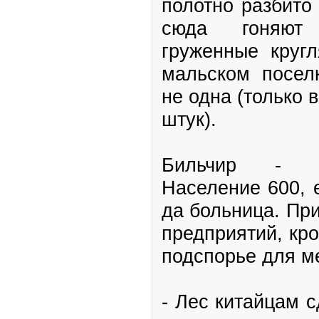
полотно разбито 
сюда гоняют 
груженные круг
мальском посел
не одна (только 
штук).
Бильчир - п
Население 600, 
да больница. При
предприятий, кр
подспорье для м
- Лес китайцам 