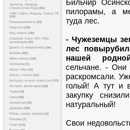
Бильчир Осинск
Экология. Природа.
Стихия.Огонь.Вода
[381]
пилорамы, а м
СМИ, Сайты, Форумы. Газеты ТВ
[160]
туда лес.
Промышленность
[43]
Нефтегаз
[285]
Нац. вопрос
[285]
- Чужеземцы зе
Соцпроф, Совет МО, Общ.
организации
[65]
лес повырубил
Дьикти. О невероятном
[184]
Выборы
[661]
нашей родно
Айыы үөрэҕэ
[140]
Хоһооннор
сельчане. - Они
[5]
Ырыа-тойук
[23]
раскромсали. Уже
Ыһыах, олоҥхо
[110]
Култуура, итэҕэл, искусство
[375]
голый! А тут и 
История, философия
[249]
Тюрки
[76]
закупку снизил
Саха
[168]
натуральный!
литература
[45]
здоровье
[469]
Юмор, сатира, критика
[14]
Реклама
[7]
Свои недовольст
Спорт
[123]