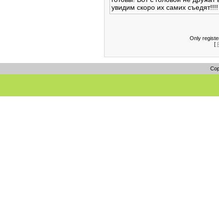
увидим скоро их самих съедят!!!! 
Only regist
[
Cop