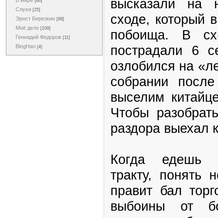
высказали на 
В мире
[86]
Слухи
[25]
сходе, который 
Эрнст Березкин
[88]
Моё дело
[109]
побоища. В сх
Геннадий Федоров
[11]
пострадали 6 с
BingHan
[4]
озлобился на «л
собрании после
выселим китайце
Чтобы разобрать
раздора выехал 
Когда едешь п
тракту, понять 
правит бал торг
выбоины от бо