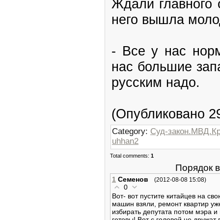
Ждали главного 
него вышла моло
- Все у нас нор
нас большие зап
русским надо.
(Опубликовано 29
Category:
Суд-закон.МВД.К
uhhan2
Total comments:
1
Порядок 
1
Семенов
(2012-08-08 15:08)
0
Вот- вот пустите китайцев на св
машин взяли, ремонт квартир уже
избирать депутата потом мэра и 
готовы! Вот с головой не дружа