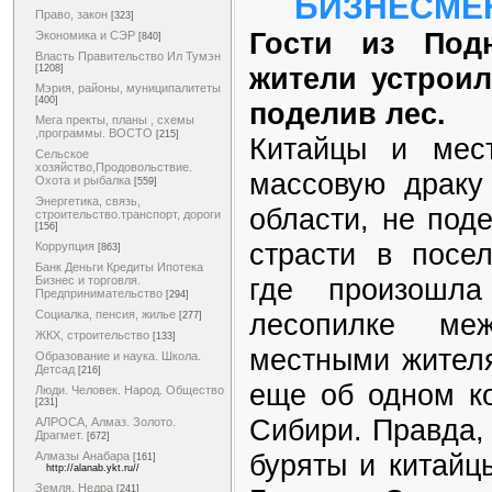
БИЗНЕСМЕ
Право, закон
[323]
Гости из Под
Экономика и СЭР
[840]
Власть Правительство Ил Тумэн
жители устроил
[1208]
Мэрия, районы, муниципалитеты
[400]
поделив лес.
Мега пректы, планы , схемы
,программы. ВОСТО
[215]
Китайцы и мес
Сельское
хозяйство,Продовольствие.
массовую драку
Охота и рыбалка
[559]
Энергетика, связь,
области, не под
строительство.транспорт, дороги
[156]
страсти в посел
Коррупция
[863]
Банк Деньги Кредиты Ипотека
где произошла
Бизнес и торговля.
Предпринимательство
[294]
лесопилке ме
Социалка, пенсия, жилье
[277]
ЖКХ, строительство
[133]
местными жителя
Образование и наука. Школа.
Детсад
[216]
еще об одном ко
Люди. Человек. Народ. Общество
[231]
Сибири. Правда, 
АЛРОСА, Алмаз. Золото.
Драгмет.
[672]
буряты и китайц
Алмазы Анабара
[161]
http://alanab.ykt.ru//
Земля. Недра
[241]