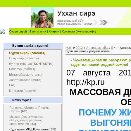
Сүрүн сирэй
|
Бэлиэтэнии
|
Киирии
|
Сахалыы бичик (шрифт)
Бу сир талбата (меню)
Main
»
2012
»
Атырдьах ыйа
»
8
» - Чужезем
гадят на нашей родной земле!
Сүрүн сирэй (главная)
Сонуннар (новости)
- Чужеземцы земли разоряют, 
Бу сир туһунан (
КОНТАКТЫ
)
гадят на нашей родной земле!
Билэлэр (файлы)
07 августа 2
Ыстатыйалар (статьи)
http://kp.ru
Хаартыскалар (фото)
FAQ
МАССОВАЯ Д
Кэпсэтии (форум)
О
News topics
Политика.Митинги. Пикеты.
ПОЧЕМУ Ж
Партии
[903]
Мысли. Думы.Мнения,
ВЫГОНЯ
обсуждения, реплика,
предложения
[263]
Суд-закон.МВД.Криминал
[1283]