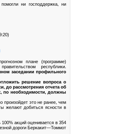
 помогли ни господдержка, ни
:20)
и
огнозном плане (программе)
правительством республики.
нном заседании профильного
тложить решение вопроса о
и, до рассмотрения отчета об
ых, по необходимости, должны
но произойдет это не ранее, чем
аты желают добиться ясности в
 100% акций оценивается в 354
лезной дороги Беркакит—Томмот
.