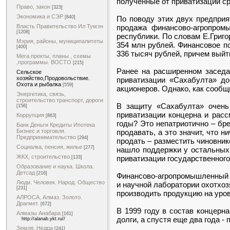
полученные от приватизации с
Право, закон
[323]
Экономика и СЭР
По поводу этих двух предприя
[840]
продажа финансово-агропромы
Власть Правительство Ил Тумэн
[1208]
республики. По словам Е.Григ
Мэрия, районы, муниципалитеты
354 млн рублей. Финансовое п
[400]
336 тысяч рублей, причем выйт
Мега пректы, планы , схемы
,программы. ВОСТО
[215]
Ранее на расширенном заседа
Сельское
хозяйство,Продовольствие.
приватизации «Сахабулта» до
Охота и рыбалка
[559]
акционеров. Однако, как сообщ
Энергетика, связь,
строительство.транспорт, дороги
В защиту «Сахабулта» очень
[156]
приватизации концерна и расс
Коррупция
[863]
годы? Это непатриотично – бре
Банк Деньги Кредиты Ипотека
продавать, а это значит, что 
Бизнес и торговля.
Предпринимательство
[294]
продать – разместить чиновник
Социалка, пенсия, жилье
[277]
нашло поддержки у остальных 
ЖКХ, строительство
приватизации государственного
[133]
Образование и наука. Школа.
Детсад
[216]
Финансово-агропромышленный к
Люди. Человек. Народ. Общество
и научной лаборатории охотхоз
[231]
производить продукцию на уро
АЛРОСА, Алмаз. Золото.
Драгмет.
[672]
В 1999 году в состав концерн
Алмазы Анабара
[161]
долги, а спустя еще два года 
http://alanab.ykt.ru//
Земля. Недра
[241]