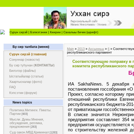
Сүрүн сирэй
|
Бэлиэтэнии
|
Киирии
|
Сахалыы бичик (шрифт)
Бу сир талбата (меню)
Main
»
2013
»
Ахсынньы
»
6
» Соответствую
республиканского парламент
Сүрүн сирэй (главная)
Сонуннар (новости)
Соответствующую поправку в п
Бу сир туһунан (
КОНТАКТЫ
)
комитета республиканского па
Билэлэр (файлы)
Бр
Ыстатыйалар (статьи)
Хаартыскалар (фото)
ИА SakhaNews. 5 декабря н
FAQ
постановления госсобрания «О 
Кэпсэтии (форум)
Проект, согласно которому пр
отношений республики Евгени
News topics
республиканского бюджета-2014
от приватизации госсобственно
Политика.Митинги. Пикеты.
В списке значится Нерюнгри
Партии
[903]
предприятия составляет 354 м
Мысли. Думы.Мнения,
обсуждения, реплика,
предприятия осуществляется «
предложения
[263]
по строительству железной до
Суд-закон.МВД.Криминал
[1283]