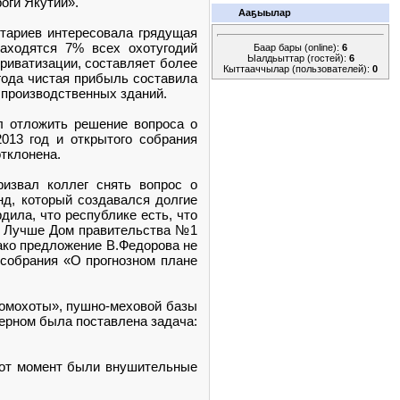
оги Якутии».
Ааҕыылар
нтариев интересовала грядущая
находятся 7% всех охотугодий
Баар бары (online):
6
Ыалдьыттар (гостей):
6
риватизации, составляет более
Кыттааччылар (пользователей):
0
года чистая прибыль составила
 производственных зданий.
л отложить решение вопроса о
013 год и открытого собрания
тклонена.
извал коллег снять вопрос о
нд, который создавался долгие
дила, что республике есть, что
ой. Лучше Дом правительства №1
нако предложение В.Федорова не
ссобрания «О прогнозном плане
ромохоты», пушно-меховой базы
церном была поставлена задача:
 тот момент были внушительные