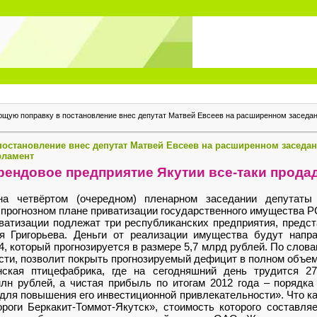
щую поправку в постановление внес депутат Матвей Евсеев на расширенном заседа
остановление внес депутат Матвей Евсеев на расширенном заседа
рламент
ендовое предприятие Якутии все-таки прода
а четвёртом (очередном) пленарном заседании депутаты
прогнозном плане приватизации государственного имущества РС
иватизации подлежат три республиканских предприятия, пред
я Григорьева. Деньги от реализации имущества будут нап
, который прогнозируется в размере 5,7 млрд рублей. По слов
сти, позволит покрыть прогнозируемый дефицит в полном объем
нская птицефабрика, где на сегодняшний день трудится 27
лн рублей, а чистая прибыль по итогам 2012 года – порядк
для повышения его инвестиционной привлекательности». Что ка
роги Беркакит-Томмот-Якутск», стоимость которого составля