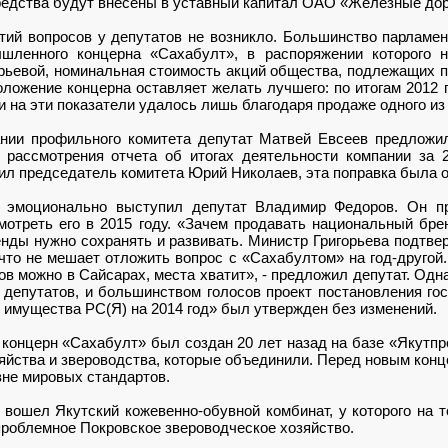
редства будут внесены в уставный капитал ОАО «Железные дор
тий вопросов у депутатов не возникло. Большинство парламе
шленного концерна «Сахабулт», в распоряжении которого 
орьевой, номинальная стоимость акций общества, подлежащих п
оложение концерна оставляет желать лучшего: по итогам 2012 
и на эти показатели удалось лишь благодаря продаже одного из
нии профильного комитета депутат Матвей Евсеев предложи
 рассмотрения отчета об итогах деятельности компании за 2
ил председатель комитета Юрий Николаев, эта поправка была о
 эмоционально выступил депутат Владимир Федоров. Он пр
мотреть его в 2015 году. «Зачем продавать национальный бре
нды нужно сохранять и развивать. Министр Григорьева подтвер
ничто не мешает отложить вопрос с «Сахабултом» на год-друг
ов можно в Сайсарах, места хватит», - предложил депутат. Од
депутатов, и большинством голосов проект постановления го
 имущества РС(Я) на 2014 год» был утвержден без изменений.
онцерн «Сахабулт» был создан 20 лет назад на базе «Якутп
яйства и звероводства, которые объединили. Перед новым кон
вне мировых стандартов.
а вошел Якутский кожевенно-обувной комбинат, у которого на
- проблемное Покровское звероводческое хозяйство.