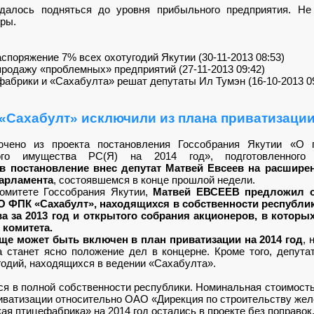
далось подняться до уровня прибыльного предприятия. Не
ры.
аспоряжение 7% всех охотугодий Якутии (30-11-2013 08:53)
продажу «проблемных» предприятий (27-11-2013 09:42)
абрики и «Сахабулта» решат депутаты Ил Тумэн (16-10-2013 09
«Сахабулт» исключили из плана приватизаци
ено из проекта постановления Госсобрания Якутии «О пр
ного имущества РС(Я) на 2014 год», подготовленного 
в постановление внес депутат Матвей Евсеев на расшире
парламента
, состоявшемся в конце прошлой недели.
митете Госсобрания Якутии,
Матвей ЕВСЕЕВ предложил о
 ФПК «Сахабулт», находящихся в собственности республик
а за 2013 год и открытого собрания акционеров, в котор
 комитета.
ще может быть включен в план приватизации на 2014 год
, 
а станет ясно положение дел в концерне. Кроме того, депут
годий, находящихся в ведении «Сахабулта».
 в полной собственности республики. Номинальная стоимость
риватизации относительно ОАО «Дирекция по строительству же
 птицефабрика» на 2014 год остались в проекте без поправок