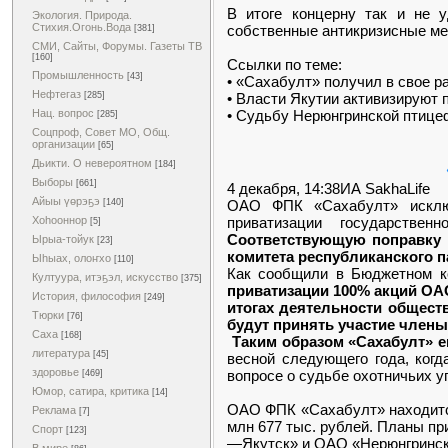
В итоге концерну так и не у
Экология. Природа.
Стихия.Огонь.Вода
собственные антикризисные ме
[381]
СМИ, Сайты, Форумы. Газеты ТВ
[160]
Ссылки по теме:
Промышленность
[43]
• «Сахабулт» получил в свое р
Нефтегаз
• Власти Якутии активизируют 
[285]
• Судьбу Нерюнгринской птицеф
Нац. вопрос
[285]
Соцпроф, Совет МО, Общ.
организации
[65]
Дьикти. О невероятном
[184]
Выборы
[661]
4 декабря, 14:38ИА SakhaLife
Айыы үөрэҕэ
ОАО ФПК «Сахабулт» исключ
[140]
приватизации государствен
Хоһооннор
[5]
Соответствующую поправку 
Ырыа-тойук
[23]
комитета республиканского 
Ыһыах, олоҥхо
[110]
Как сообщили в Бюджетном ко
Култуура, итэҕэл, искусство
[375]
приватизации 100% акций ОАО
История, философия
[249]
итогах деятельности обществ
Тюрки
[76]
будут принять участие члены
Саха
[168]
Таким образом «Сахабулт» е
литература
[45]
весной следующего года, когд
здоровье
вопросе о судьбе охотничьих у
[469]
Юмор, сатира, критика
[14]
ОАО ФПК «Сахабулт» находится
Реклама
[7]
млн 677 тыс. рублей. Планы п
Спорт
[123]
—Якутск» и ОАО «Нерюнгринская