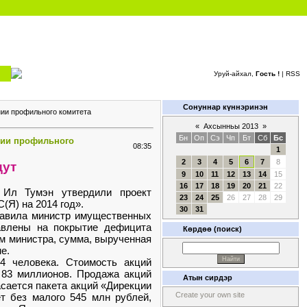
Уруй-айхал,
Гость !
|
RSS
Сонуннар күннэринэн
нии профильного комитета
«
Ахсынньы 2013
»
Бн
Оп
Сэ
Чп
Бт
Сб
Бс
нии профильного
08:35
1
2
3
4
5
6
7
8
дут
9
10
11
12
13
14
15
16
17
18
19
20
21
22
 Ил Тумэн утвердили проект
23
24
25
26
27
28
29
(Я) на 2014 год».
30
31
ставила министр имущественных
равлены на покрытие дефицита
Көрдөө (поиск)
ам министра, сумма, вырученная
е.
4 человека. Стоимость акций
а 83 миллионов. Продажа акций
Атын сирдэр
сается пакета акций «Дирекции
Create your own site
ет без малого 545 млн рублей,