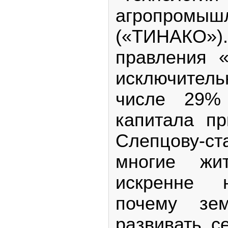
агропромыш
(«ТИНАКО
правления 
исключитель
числе 29% 
капитала п
Слепцову-с
многие жит
искренне 
почему зем
развивать с