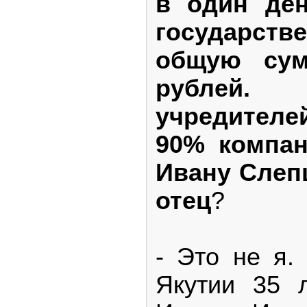
в один ден
государств
общую сум
рублей.
учредителе
90% компан
Ивану Слеп
отец
?
- Это не я.
Якутии 35 