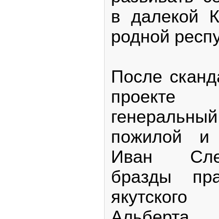
в далекой 
родной респ
После сканд
проект
генераль
пожилой и 
Иван Сле
бразды пр
якутског
Альберта 