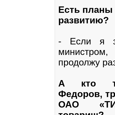
Есть планы
развитию?
- Если я з
министром
продолжу раз
А кто т
Федоров, т
ОАО «ТИ
товарищ?