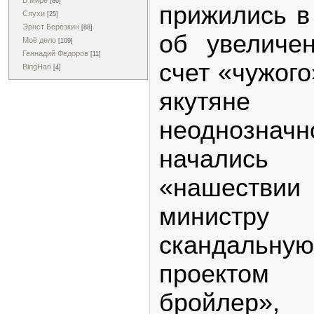
В мире
[86]
прижились в
Слухи
[25]
Эрнст Березкин
[88]
об увеличе
Моё дело
[109]
Геннадий Федоров
[11]
счет «чужого
BingHan
[4]
якутяне
неоднознач
начались
«нашествии 
министр
скандаль
проекто
бройлер»,