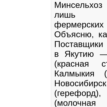
Минсельхо
лишь су
фермерск
Объясню, ка
Поставщики 
в Якутию —
(красная с
Калмыкия (
Новосиби
(герефо
(молочн