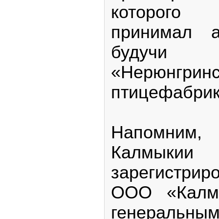
которого
принимал а
будучи 
«Нерюнгринс
птицефабрик
Напомним,
Калмы
зарегистри
ООО «Калмы
генеральн