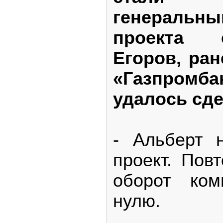
генеральн
проекта 
Егоров, ра
«Газпро
удалось сд
- Альберт 
проект. Пов
оборот ком
нулю.