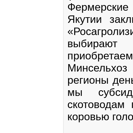
Фермерски
Якутии зак
«Росагроли
выбира
приобрет
Минсельхоз
регионы день
мы субсид
скотоводам 
коровью голо