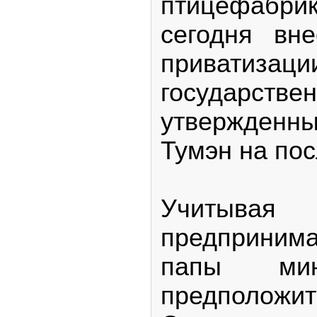
птицефабр
сегодня вн
приватизаци
государстве
утвержденн
Тумэн на пос
Учитывая
предприним
папы мин
предполож