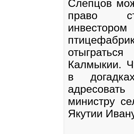
Слепцов мож
право с
инвестором
птицефабрик
отыгратьс
Калмыкии. Ч
в догадк
адресовать
министру се
Якутии Иван