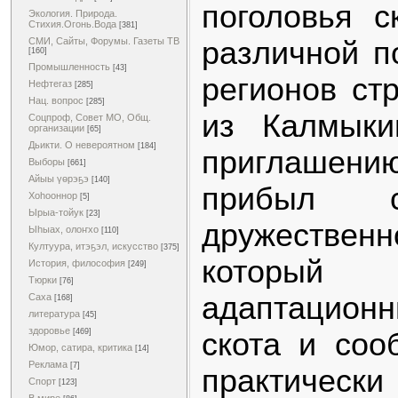
поголовья с
Экология. Природа.
Стихия.Огонь.Вода
[381]
различной п
СМИ, Сайты, Форумы. Газеты ТВ
[160]
Промышленность
[43]
регионов ст
Нефтегаз
[285]
Нац. вопрос
[285]
из Калмыки
Соцпроф, Совет МО, Общ.
организации
[65]
Дьикти. О невероятном
[184]
приглашени
Выборы
[661]
Айыы үөрэҕэ
[140]
прибыл с
Хоһооннор
[5]
Ырыа-тойук
[23]
дружествен
Ыһыах, олоҥхо
[110]
Култуура, итэҕэл, искусство
[375]
котор
История, философия
[249]
Тюрки
[76]
адаптацио
Саха
[168]
литература
[45]
здоровье
скота и соо
[469]
Юмор, сатира, критика
[14]
Реклама
[7]
практиче
Спорт
[123]