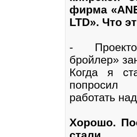
фирма «AN
LTD». Что э
- Проект
бройлер» за
Когда я ст
попросил 
работать над
Хорошо. По
стали 