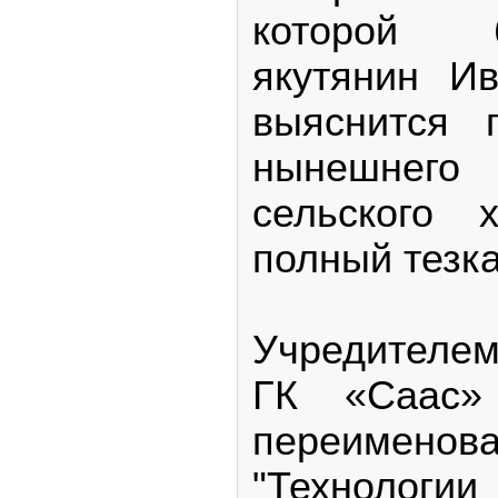
которой 
якутянин И
выяснится 
нынешне
сельского 
полный тезка
Учредителе
ГК «Саас»
переимен
"Технологи