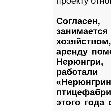
проекту отно
Согласен
занимае
хозяйств
аренду пом
Нерюнгри,
работал
«Нерюнгрин
птицефабр
этого года