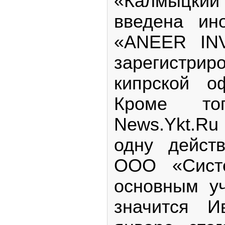
«Калмыцкий
введена ин
«ANEER IN
зарегист
кипрской о
Кроме тог
News.Ykt.R
одну дейст
ООО «Систе
основным у
значится И