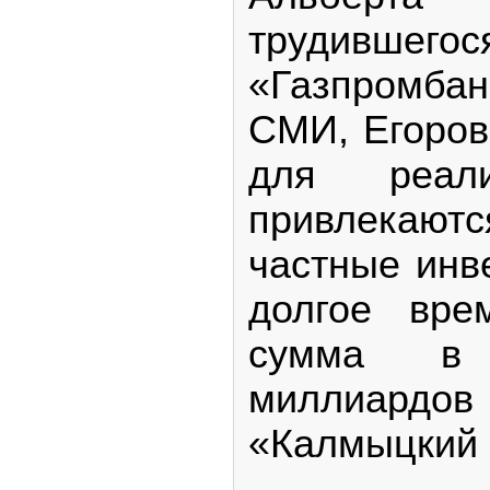
трудившего
«Газпромба
СМИ, Егоров
для реали
привлекают
частные инв
долгое вре
сумма в
миллиард
«Калмыцкий 