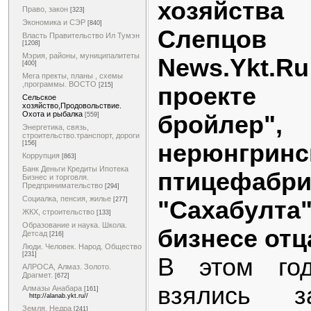
хозяйств
Право, закон
[323]
Экономика и СЭР
[840]
Слепцов
Власть Правительство Ил Тумэн
[1208]
Мэрия, районы, муниципалитеты
News.Ykt.R
[400]
Мега пректы, планы , схемы
,программы. ВОСТО
[215]
проекте
Сельское
хозяйство,Продовольствие.
Охота и рыбалка
бройлер",
[559]
Энергетика, связь,
строительство.транспорт, дороги
нерюнгринс
[156]
Коррупция
[863]
Банк Деньги Кредиты Ипотека
птице
Бизнес и торговля.
Предпринимательство
[294]
Социалка, пенсия, жилье
[277]
"Сахабул
ЖКХ, строительство
[133]
Образование и наука. Школа.
бизнесе отц
Детсад
[216]
Люди. Человек. Народ. Общество
[231]
В этом год
АЛРОСА, Алмаз. Золото.
Драгмет.
[672]
взялись з
Алмазы Анабара
[161]
http://alanab.ykt.ru//
Земля. Недра
[241]