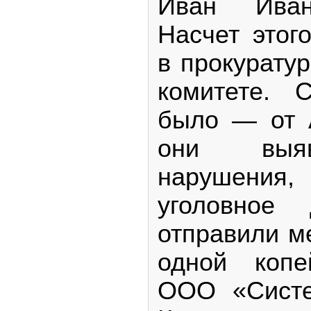
Иван Иван
Насчет этог
в прокурату
комитете. 
было — от 
они выяв
нарушения,
уголовное
отправили ме
одной копе
ООО «Систе