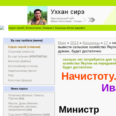
Сүрүн сирэй
|
Бэлиэтэнии
|
Киирии
|
Сахалыы бичик (шрифт)
Бу сир талбата (меню)
Main
»
2013
»
Ахсынньы
»
17
» ск
вывести сельское хозяйство Якут
Сүрүн сирэй (главная)
думаю, будет достаточно
Сонуннар (новости)
Бу сир туһунан (
КОНТАКТЫ
)
сколько лет потребуется для т
Билэлэр (файлы)
хозяйство Якутии на передовой
Ыстатыйалар (статьи)
будет достаточно
Хаартыскалар (фото)
Начистоту
FAQ
Кэпсэтии (форум)
Ив
News topics
Политика.Митинги. Пикеты.
Партии
[903]
Мысли. Думы.Мнения,
Министр
обсуждения, реплика,
предложения
[263]
Суд-закон.МВД.Криминал
[1283]