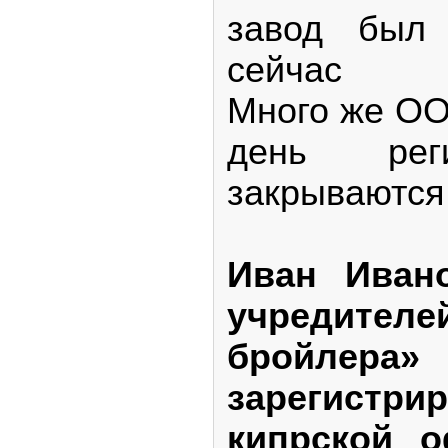
завод был
сейчас фу
Много же ОО
день рег
закрываются
Иван Ивано
учредител
бройлер
зарегист
кипрской 