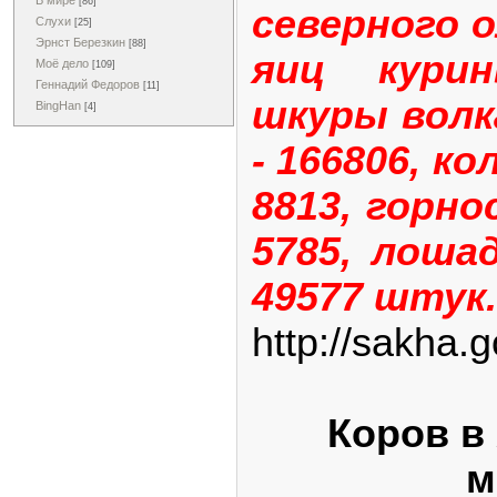
В мире
[86]
северного о
Слухи
[25]
Эрнст Березкин
[88]
яиц курин
Моё дело
[109]
Геннадий Федоров
[11]
шкуры волк
BingHan
[4]
- 166806, кол
8813, горнос
5785, лошад
49577 штук.
http://sakha.
Коров в
м