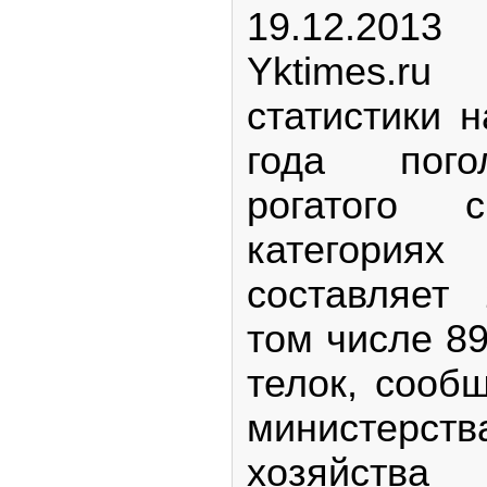
19.12.2013
Yktimes.r
статистики 
года пого
рогатого 
категор
составляет
том числе 89
телок, сооб
министерс
хозя