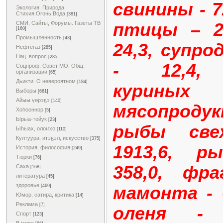
свинины - 72
Экология. Природа.
Стихия.Огонь.Вода
[381]
птицы – 27
СМИ, Сайты, Форумы. Газеты ТВ
[160]
Промышленность
[43]
24,3, супр
Нефтегаз
[285]
Нац. вопрос
[285]
- 12,4, 
Соцпроф, Совет МО, Общ.
организации
[65]
Дьикти. О невероятном
[184]
курины
Выборы
[661]
Айыы үөрэҕэ
[140]
мясопроду
Хоһооннор
[5]
Ырыа-тойук
[23]
рыбы све
Ыһыах, олоҥхо
[110]
Култуура, итэҕэл, искусство
[375]
1913,6, р
История, философия
[249]
Тюрки
[76]
358,0, фр
Саха
[168]
литература
[45]
здоровье
мамонта - 
[469]
Юмор, сатира, критика
[14]
Реклама
[7]
оленя - 
Спорт
[123]