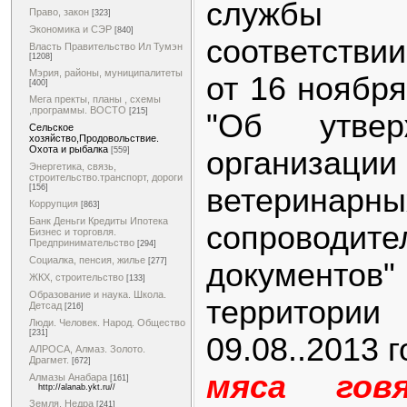
службы 
Право, закон
[323]
Экономика и СЭР
[840]
соответстви
Власть Правительство Ил Тумэн
[1208]
Мэрия, районы, муниципалитеты
от 16 ноябр
[400]
Мега пректы, планы , схемы
,программы. ВОСТО
[215]
"Об утвер
Сельское
хозяйство,Продовольствие.
Охота и рыбалка
организации
[559]
Энергетика, связь,
строительство.транспорт, дороги
ветеринарны
[156]
Коррупция
[863]
Банк Деньги Кредиты Ипотека
сопроводите
Бизнес и торговля.
Предпринимательство
[294]
Социалка, пенсия, жилье
[277]
документо
ЖКХ, строительство
[133]
Образование и наука. Школа.
территории
Детсад
[216]
Люди. Человек. Народ. Общество
[231]
09.08..2013 
АЛРОСА, Алмаз. Золото.
Драгмет.
[672]
мяса гов
Алмазы Анабара
[161]
http://alanab.ykt.ru//
Земля. Недра
[241]