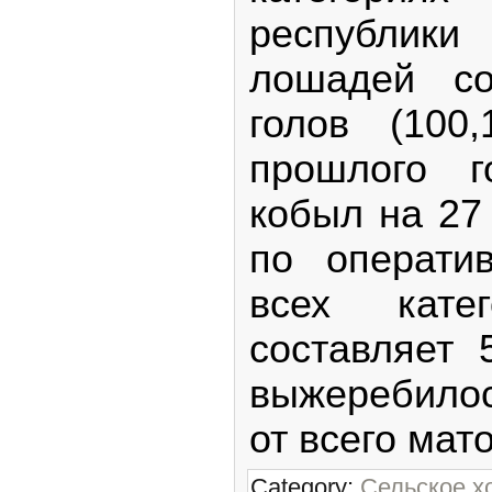
республи
лошадей со
голов (100
прошлого г
кобыл на 27
по операти
всех катег
составляет 5
выжеребило
от всего мат
Category:
Сельское х