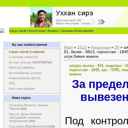
Сүрүн сирэй
|
Бэлиэтэнии
|
Киирии
|
Сахалыы бичик (шрифт)
Бу сир талбата (меню)
Main
»
2013
»
Ахсынньы
»
20
» шк
81, белки - 8813, горностая - 184
Сүрүн сирэй (главная)
штук.бивня мамон
Сонуннар (новости)
Бу сир туһунан (
КОНТАКТЫ
)
шкуры волка - 414, ондатры - 16
Билэлэр (файлы)
горностая - 1845, крс - 5785, л
Ыстатыйалар (статьи)
мамон
Хаартыскалар (фото)
За преде
FAQ
Кэпсэтии (форум)
вывезен
News topics
Политика.Митинги. Пикеты.
Партии
[903]
Мысли. Думы.Мнения,
Под контро
обсуждения, реплика,
предложения
[263]
Суд-закон.МВД.Криминал
[1283]