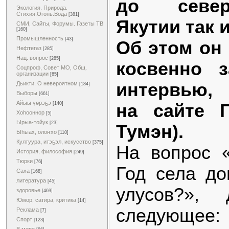
до севе
Экология. Природа.
Стихия.Огонь.Вода
[381]
Якутии так 
СМИ, Сайты, Форумы. Газеты ТВ
[160]
Промышленность
[43]
Об этом он
Нефтегаз
[285]
Нац. вопрос
[285]
косвенно 
Соцпроф, Совет МО, Общ.
организации
[65]
интервью, 
Дьикти. О невероятном
[184]
Выборы
[661]
Айыы үөрэҕэ
на сайте Г
[140]
Хоһооннор
[5]
Ырыа-тойук
[23]
Тумэн).
Ыһыах, олоҥхо
[110]
Култуура, итэҕэл, искусство
[375]
На вопрос 
История, философия
[249]
Тюрки
[76]
Год села д
Саха
[168]
литература
[45]
улусов?», 
здоровье
[469]
Юмор, сатира, критика
[14]
следующее: 
Реклама
[7]
Спорт
[123]