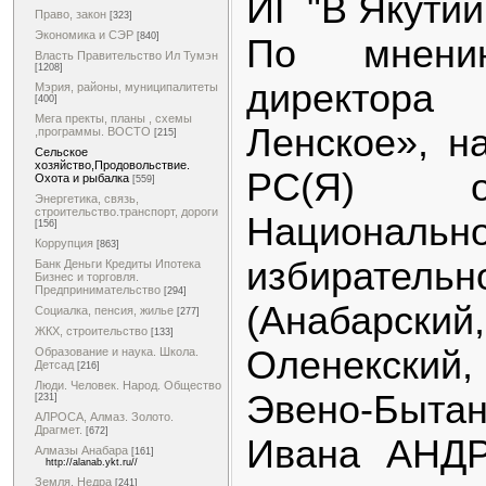
ИГ "В Якутии
Право, закон
[323]
Экономика и СЭР
[840]
По мнению
Власть Правительство Ил Тумэн
[1208]
директор
Мэрия, районы, муниципалитеты
[400]
Мега пректы, планы , схемы
Ленское», н
,программы. ВОСТО
[215]
Сельское
хозяйство,Продовольствие.
РС(Я) о
Охота и рыбалка
[559]
Энергетика, связь,
строительство.транспорт, дороги
Национально
[156]
Коррупция
[863]
избирате
Банк Деньги Кредиты Ипотека
Бизнес и торговля.
Предпринимательство
[294]
(Анабарск
Социалка, пенсия, жилье
[277]
ЖКХ, строительство
[133]
Оленекски
Образование и наука. Школа.
Детсад
[216]
Люди. Человек. Народ. Общество
Эвено-Быта
[231]
АЛРОСА, Алмаз. Золото.
Драгмет.
[672]
Ивана АНД
Алмазы Анабара
[161]
http://alanab.ykt.ru//
Земля. Недра
[241]