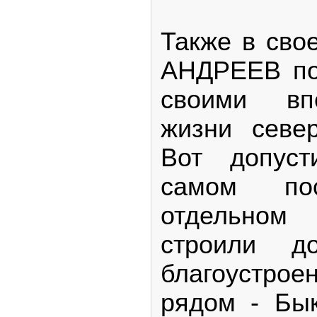
Также в сво
АНДРЕЕВ по
своими вп
жизни севе
Вот допуст
самом по
отдельном
строили до
благоустр
рядом - Бы