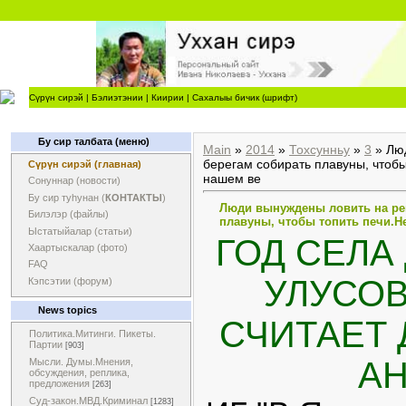
Сүрүн сирэй
|
Бэлиэтэнии
|
Киирии
|
Сахалыы бичик (шрифт)
Бу сир талбата (меню)
Main
»
2014
»
Тохсунньу
»
3
» Люд
берегам собирать плавуны, чтобы
Сүрүн сирэй (главная)
нашем ве
Сонуннар (новости)
Бу сир туһунан (
КОНТАКТЫ
)
Люди вынуждены ловить на рек
Билэлэр (файлы)
плавуны, чтобы топить печи.Не
Ыстатыйалар (статьи)
ГОД СЕЛА
Хаартыскалар (фото)
FAQ
УЛУСОВ
Кэпсэтии (форум)
News topics
СЧИТАЕТ 
Политика.Митинги. Пикеты.
Партии
[903]
А
Мысли. Думы.Мнения,
обсуждения, реплика,
предложения
[263]
Суд-закон.МВД.Криминал
[1283]