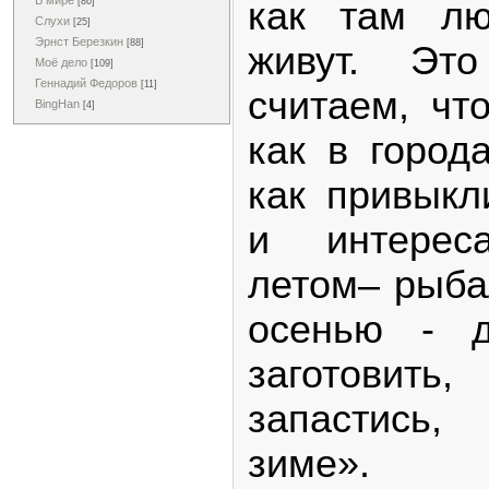
В мире
как там лю
[86]
Слухи
[25]
Эрнст Березкин
[88]
живут. Эт
Моё дело
[109]
Геннадий Федоров
[11]
считаем, чт
BingHan
[4]
как в город
как привыкл
и интерес
летом– рыбал
осенью - д
заготовит
запастись,
зиме».