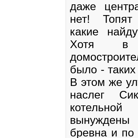
даже центр
нет! Топят
какие найд
Хотя в
домостроит
было - таких 
В этом же ул
наслег Си
котельн
вынуждены 
бревна и по