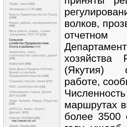
приняты ре
Право, закон
[323]
регулирова
Экономика и СЭР
[840]
Власть Правительство Ил Тумэн
[1208]
волков, проз
Мэрия, районы, муниципалитеты
[400]
Мега пректы, планы , схемы
отчетно
,программы. ВОСТО
[215]
Сельское
Департамен
хозяйство,Продовольствие.
Охота и рыбалка
[559]
Энергетика, связь,
хозяйства 
строительство.транспорт, дороги
[156]
Коррупция
[863]
(Якутия) 
Банк Деньги Кредиты Ипотека
Бизнес и торговля.
Предпринимательство
[294]
работе, сооб
Социалка, пенсия, жилье
[277]
ЖКХ, строительство
[133]
Численно
Образование и наука. Школа.
Детсад
[216]
Люди. Человек. Народ. Общество
маршрутах в
[231]
АЛРОСА, Алмаз. Золото.
Драгмет.
более 3500 
[672]
Алмазы Анабара
[161]
http://alanab.ykt.ru//
Земля. Недра
[241]