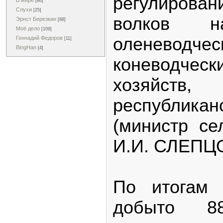
регулирова
В мире
[86]
Слухи
[25]
волков н
Эрнст Березкин
[88]
Моё дело
[109]
оленев
Геннадий Федоров
[11]
BingHan
[4]
коневодческ
хозяйств,
республик
(министр се
И.И. СЛЕПЦО
По итогам 
добыто 8