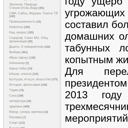
году ущерб 
Экология. Природа.
Стихия.Огонь.Вода
[381]
угрожающ
СМИ, Сайты, Форумы. Газеты ТВ
[160]
составил бол
Промышленность
[43]
Нефтегаз
[285]
домашних ол
Нац. вопрос
[285]
Соцпроф, Совет МО, Общ.
организации
[65]
табунных л
Дьикти. О невероятном
[184]
Выборы
[661]
копытным жи
Айыы үөрэҕэ
[140]
Хоһооннор
[5]
Для пере
Ырыа-тойук
[23]
Ыһыах, олоҥхо
[110]
президенто
Култуура, итэҕэл, искусство
[375]
История, философия
[249]
Тюрки
[76]
2013 году
Саха
[168]
литература
[45]
трехмесячн
здоровье
[469]
Юмор, сатира, критика
[14]
мероп
Реклама
[7]
Спорт
[123]