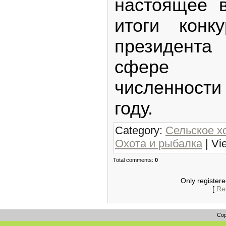
настоящее 
итоги конк
президент
сфере р
численност
году.
Category:
Сельское х
Охота и рыбалка
| Vi
Total comments:
0
Only register
[
Reg
Cop