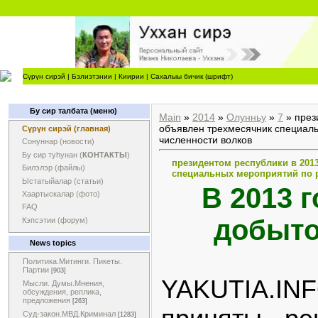
Сүрүн сирэй
|
Бэлиэтэнии
|
Киирии
|
Сахалыы бичик (шрифт)
Бу сир талбата (меню)
Main
»
2014
»
Олунньу
»
7
» през
объявлен трехмесячник специал
Сүрүн сирэй (главная)
численности волков
Сонуннар (новости)
Бу сир туһунан (
КОНТАКТЫ
)
президентом республики в 201
Билэлэр (файлы)
специальных мероприятий по 
Ыстатыйалар (статьи)
В 2013 
Хаартыскалар (фото)
FAQ
добыто
Кэпсэтии (форум)
News topics
Политика.Митинги. Пикеты.
Партии
[903]
YAKUTIA.IN
Мысли. Думы.Мнения,
обсуждения, реплика,
предложения
[263]
Суд-закон.МВД.Криминал
[1283]