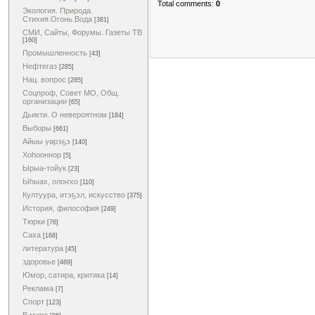
Total comments:
0
Экология. Природа.
Стихия.Огонь.Вода
[381]
СМИ, Сайты, Форумы. Газеты ТВ
[160]
Промышленность
[43]
Нефтегаз
[285]
Нац. вопрос
[285]
Соцпроф, Совет МО, Общ.
организации
[65]
Дьикти. О невероятном
[184]
Выборы
[661]
Айыы үөрэҕэ
[140]
Хоһооннор
[5]
Ырыа-тойук
[23]
Ыһыах, олоҥхо
[110]
Култуура, итэҕэл, искусство
[375]
История, философия
[249]
Тюрки
[76]
Саха
[168]
литература
[45]
здоровье
[469]
Юмор, сатира, критика
[14]
Реклама
[7]
Спорт
[123]