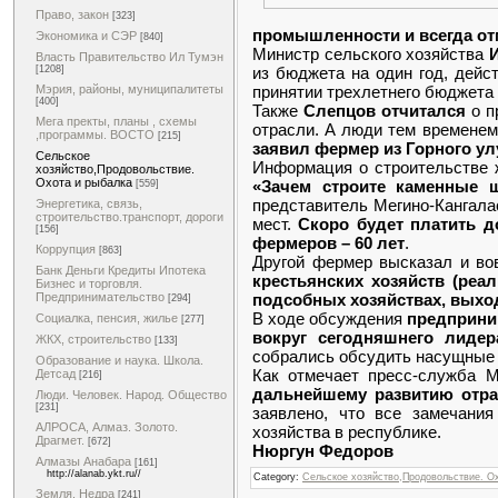
Право, закон
[323]
промышленности и всегда от
Экономика и СЭР
[840]
Министр сельского хозяйства
Власть Правительство Ил Тумэн
из бюджета на один год, дейс
[1208]
принятии трехлетнего бюджета
Мэрия, районы, муниципалитеты
[400]
Также
Слепцов отчитался
о п
Мега пректы, планы , схемы
отрасли. А люди тем временем
,программы. ВОСТО
[215]
заявил фермер из Горного улу
Сельское
Информация о строительстве 
хозяйство,Продовольствие.
Охота и рыбалка
«Зачем строите каменные 
[559]
представитель Мегино-Кангала
Энергетика, связь,
строительство.транспорт, дороги
мест.
Скоро будет платить д
[156]
фермеров – 60 лет
.
Коррупция
[863]
Другой фермер высказал и во
Банк Деньги Кредиты Ипотека
крестьянских хозяйств (реа
Бизнес и торговля.
подсобных хозяйствах, выходи
Предпринимательство
[294]
В ходе обсуждения
предприни
Социалка, пенсия, жилье
[277]
вокруг сегодняшнего лидер
ЖКХ, строительство
[133]
собрались обсудить насущные 
Образование и наука. Школа.
Как отмечает пресс-служба 
Детсад
[216]
дальнейшему развитию отрас
Люди. Человек. Народ. Общество
[231]
заявлено, что все замечани
АЛРОСА, Алмаз. Золото.
хозяйства в республике.
Драгмет.
[672]
Нюргун Федоров
Алмазы Анабара
[161]
http://alanab.ykt.ru//
Category:
Сельское хозяйство,Продовольствие. О
Земля. Недра
[241]