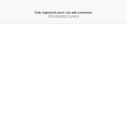
Only registered users can add comments.
[
Registration
|
Login
]