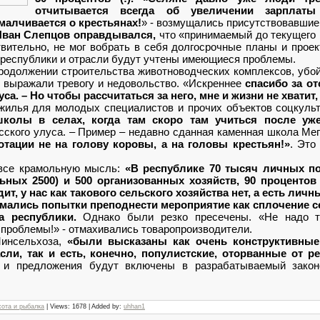
отчитывается всегда об увеличении зарплаты
малчивается о крестьянах!
» - возмущались присутствовавши
Иван Слепцов оправдывался,
что «принимаемый до текущего 
твительно, не мог вобрать в себя долгосрочные планы и проек
 республики и отрасли будут учтены имеющиеся проблемы.
родолжении строительства животноводческих комплексов, убой
 выражали тревогу и недовольство. «Искреннее
спасибо за о
са. – Но чтобы рассчитаться за него, мне и жизни не хватит,
жилья для молодых специалистов и прочих объектов соцкульт
школы в селах, когда там скоро там учиться после у
сского улуса. – Пример – недавно сданная каменная школа Мег
отации не на голову коровы, а на головы крестьян!»
. Это
все крамольную мысль:
«В республике 70 тысяч личных по
льных 2500) и 500 организованных хозяйств, 90 проценто
т, у нас как такового сельского хозяйства нет, а есть лич
мались попытки преподнести мероприятие как сплочение 
а республики.
Однако были резко пресечены. «Не надо ту
проблемы!» - отмахивались товаропроизводители.
Минсельхоза,
«были высказаны как очень конструктивные
ли, так и есть, конечно, популистские, оторванные от р
я и предложения будут включены в разрабатываемый законо
хота и рыбалка
| Views: 1678 | Added by:
uhhan1