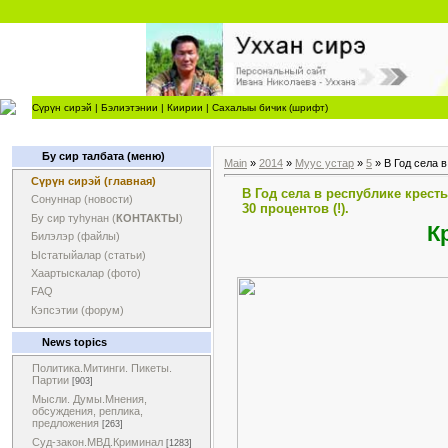
Сүрүн сирэй
|
Бэлиэтэнии
|
Киирии
|
Сахалыы бичик (шрифт)
Бу сир талбата (меню)
Main
»
2014
»
Муус устар
»
5
» В Год села в
Сүрүн сирэй (главная)
В Год села в республике крест
Сонуннар (новости)
30 процентов (!).
Бу сир туһунан (
КОНТАКТЫ
)
К
Билэлэр (файлы)
Ыстатыйалар (статьи)
Хаартыскалар (фото)
FAQ
Кэпсэтии (форум)
News topics
Политика.Митинги. Пикеты.
Партии
[903]
Мысли. Думы.Мнения,
обсуждения, реплика,
предложения
[263]
Суд-закон.МВД.Криминал
[1283]