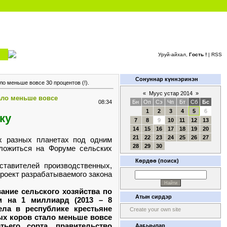
Уруй-айхал,
Гость !
|
RSS
Сонуннар күннэринэн
ло меньше вовсе 30 процентов (!).
«
Муус устар 2014
»
тало меньше вовсе
08:34
Бн
Оп
Сэ
Чп
Бт
Сб
Бс
1
2
3
4
5
6
ку
7
8
9
10
11
12
13
14
15
16
17
18
19
20
21
22
23
24
25
26
27
х разных планетах под одним
28
29
30
сложиться на Форуме сельских
Көрдөө (поиск)
тавителей производственных,
роект разрабатываемого закона
ание сельского хозяйства по
Атын сирдэр
 на 1 миллиард (2013 – 8
ела в республике крестьяне
Create your own site
ых коров стало меньше вовсе
ьего сорта, правительство
Ааҕыылар