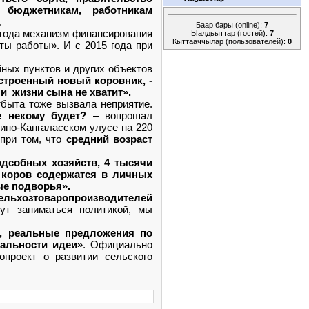
 бюджетникам, работникам
е.
Баар бары (online):
7
года механизм финансирования
Ыалдьыттар (гостей):
7
Кыттааччылар (пользователей):
0
ты работы». И с 2015 года при
ных пунктов и других объектов
тстроенный новый коровник, -
 и жизни сына не хватит».
быта тоже вызвала неприятие.
же некому будет?
– вопрошал
ино-Кангаласском улусе на 220
 при том, что
средний возраст
дсобных хозяйств, 4 тысячи
в коров содержатся в личных
ные подворья».
сельхозтоваропроизводителей
т заниматься политикой, мы
, реальные предложения по
еальности идеи»
. Официально
проект о развитии сельского