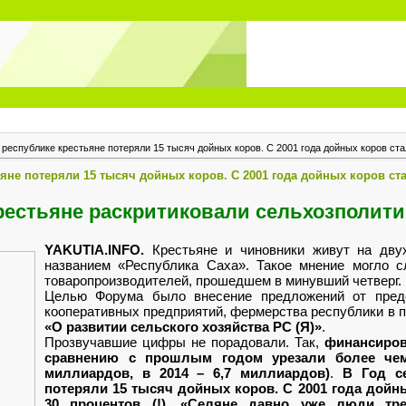
 республике крестьяне потеряли 15 тысяч дойных коров. С 2001 года дойных коров ста
ьяне потеряли 15 тысяч дойных коров. С 2001 года дойных коров с
рестьяне раскритиковали сельхозполити
YAKUTIA.INFO.
Крестьяне и чиновники живут на дву
названием «Республика Саха». Такое мнение могло 
товаропроизводителей, прошедшем в минувший четверг.
Целью Форума было внесение предложений от предс
кооперативных предприятий, фермерства республики в п
«О развитии сельского хозяйства РС (Я)»
.
Прозвучавшие цифры не порадовали. Так,
финансиров
сравнению с прошлым годом урезали более чем
миллиардов, в 2014 – 6,7 миллиардов)
.
В Год с
потеряли 15 тысяч дойных коров. С 2001 года дойн
30 процентов (!). «Селяне давно уже люди трет