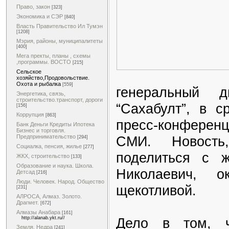
Право, закон
[323]
Экономика и СЭР
[840]
Власть Правительство Ил Тумэн
[1208]
Мэрия, районы, муниципалитеты
[400]
Мега пректы, планы , схемы
,программы. ВОСТО
[215]
Сельское
хозяйство,Продовольствие.
Охота и рыбалка
[559]
генеральный 
Энергетика, связь,
строительство.транспорт, дороги
“Сахабулт”, в с
[156]
Коррупция
[863]
пресс-конференц
Банк Деньги Кредиты Ипотека
Бизнес и торговля.
СМИ. Новость
Предпринимательство
[294]
Социалка, пенсия, жилье
[277]
поделиться с 
ЖКХ, строительство
[133]
Образование и наука. Школа.
Николаевич, о
Детсад
[216]
Люди. Человек. Народ. Общество
щекотливой.
[231]
АЛРОСА, Алмаз. Золото.
Драгмет.
[672]
Алмазы Анабара
[161]
Дело в том, 
http://alanab.ykt.ru//
Земля. Недра
[241]