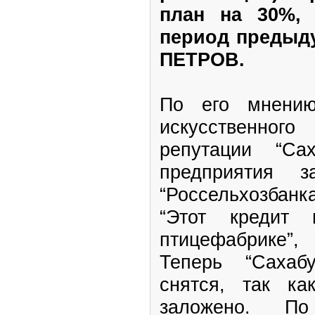
план на 30%, 
период предыду
ПЕТРОВ.
По его мнению
искусственног
репутации “Са
предприятия з
“Россельхозбан
“Этот кредит 
птицефабрике”
Теперь “Сахаб
снятся, так к
заложено. П