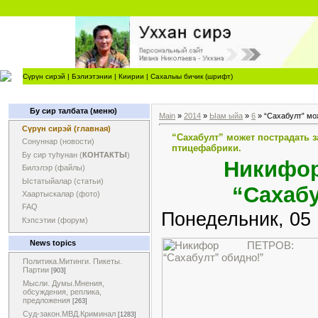
Сүрүн сирэй
|
Бэлиэтэнии
|
Киирии
|
Сахалыы бичик (шрифт)
Бу сир талбата (меню)
Main
»
2014
»
Ыам ыйа
»
6
» “Сахабулт” мо
Сүрүн сирэй (главная)
“Сахабулт” может пострадать 
Сонуннар (новости)
птицефабрики.
Бу сир туһунан (
КОНТАКТЫ
)
Никифор
Билэлэр (файлы)
Ыстатыйалар (статьи)
“Сахабу
Хаартыскалар (фото)
FAQ
Понедельник, 05
Кэпсэтии (форум)
News topics
Политика.Митинги. Пикеты.
Партии
[903]
Мысли. Думы.Мнения,
обсуждения, реплика,
предложения
[263]
Суд-закон.МВД.Криминал
[1283]