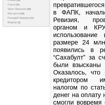
В мире
[86]
превратившегося
Слухи
[25]
Эрнст Березкин
[88]
в ФАПК, начал
Моё дело
[109]
Ревизия, про
Геннадий Федоров
[11]
BingHan
[4]
органом и КРУ
использование
размере 24 млн
появились в ре
“Сахабулт” за с
были взысканы 
Оказалось, что 
кредитором им
налогом по стат
денег на оплату 
смогли вовремя 