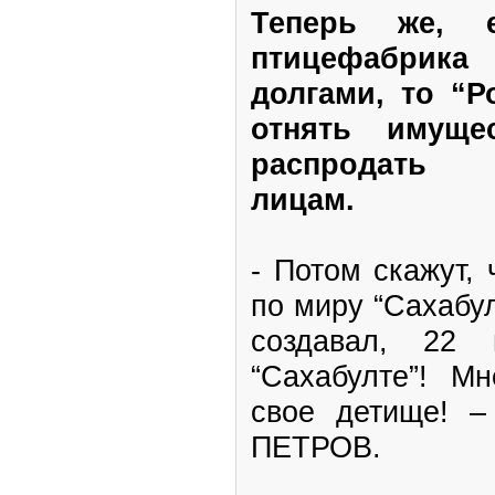
Теперь же, е
птицефабрика
долгами, то “Р
отнять имуще
распродать 
лицам.
- Потом скажут,
по миру “Сахабул
создавал, 22
“Сахабулте”! М
свое детище! –
ПЕТРОВ.