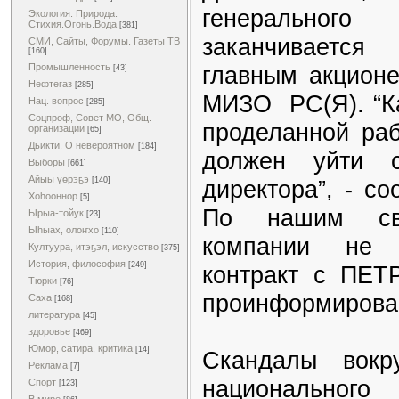
генерального
Экология. Природа.
Стихия.Огонь.Вода
[381]
заканчивается
СМИ, Сайты, Форумы. Газеты ТВ
[160]
главным акцион
Промышленность
[43]
Нефтегаз
[285]
МИЗО РС(Я). “Ка
Нац. вопрос
[285]
Соцпроф, Совет МО, Общ.
проделанной раб
организации
[65]
Дьикти. О невероятном
[184]
должен уйти с
Выборы
[661]
Айыы үөрэҕэ
директора”, - с
[140]
Хоһооннор
[5]
По нашим све
Ырыа-тойук
[23]
Ыһыах, олоҥхо
[110]
компании не 
Култуура, итэҕэл, искусство
[375]
История, философия
[249]
контракт с ПЕ
Тюрки
[76]
проинформирова
Саха
[168]
литература
[45]
здоровье
[469]
Юмор, сатира, критика
[14]
Скандалы вокр
Реклама
[7]
национального 
Спорт
[123]