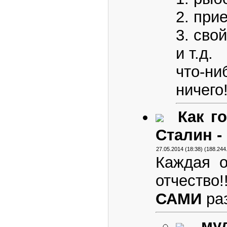
2. при
3. сво
и т.д.
что-ни
ничего
Как г
Сталин - 
27.05.2014 (18:38) (188.244
Каждая 
отчество
САМИ
раз
му