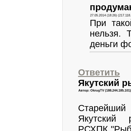
продуман
27.05.2014 (18:26) (217.118
При тако
нельзя. 
деньги ф
Ответить
Якутский р
Автор: OkrugTV (188.244.185.101)
Старейши
Якутский 
РСХПК "Рыба