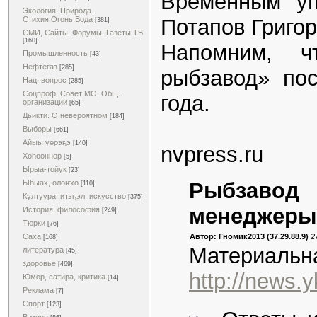
Временным уп
Экология. Природа.
Стихия.Огонь.Вода
Потапов Григо
[381]
СМИ, Сайты, Форумы. Газеты ТВ
[160]
Напомним, ч
Промышленность
[43]
Нефтегаз
[285]
рыбзавод» по
Нац. вопрос
[285]
Соцпроф, Совет МО, Общ.
года.
организации
[65]
Дьикти. О невероятном
[184]
Выборы
[661]
Айыы үөрэҕэ
[140]
nvpress.ru
Хоһооннор
[5]
Ырыа-тойук
[23]
Ыһыах, олоҥхо
Рыбзавод 
[110]
Култуура, итэҕэл, искусство
[375]
менеджеры 
История, философия
[249]
Тюрки
[76]
Саха
Автор: Гномик2013 (37.29.88.9)
2
[168]
Материальна
литература
[45]
здоровье
[469]
http://news.y
Юмор, сатира, критика
[14]
Реклама
[7]
Спорт
[123]