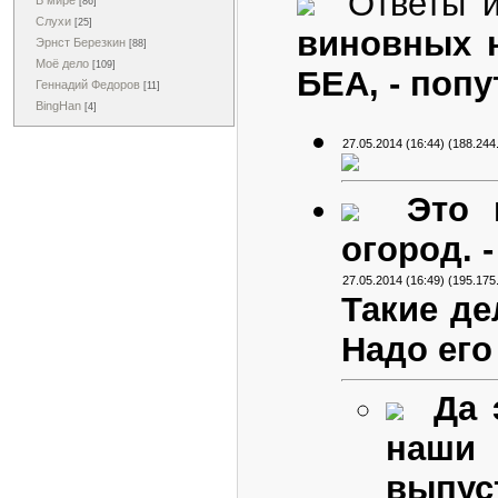
Ответы и 
В мире
[86]
Слухи
[25]
виновных н
Эрнст Березкин
[88]
Моё дело
[109]
БЕА, - поп
Геннадий Федоров
[11]
BingHan
[4]
27.05.2014 (16:44) (188.244
Это 
огород. 
27.05.2014 (16:49) (195.175
Такие де
Надо его
Да 
наши
выпуст