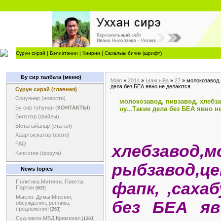
Сүрүн сирэй
|
Бэлиэтэнии
|
Киирии
|
Сахалыы бичик (шрифт)
Бу сир талбата (меню)
Main
»
2014
»
Ыам ыйа
»
27
» молокозавод, 
дела без БЕА явно не делаются.
Сүрүн сирэй (главная)
Сонуннар (новости)
молокозавод, пивзавод, хлебзав
Бу сир туһунан (
КОНТАКТЫ
)
ну...Такие дела без БЕА явно н
Билэлэр (файлы)
Ыстатыйалар (статьи)
Хаартыскалар (фото)
FAQ
хлебзавод
Кэпсэтии (форум)
рыбзавод,ц
News topics
Политика.Митинги. Пикеты.
фапк, ,сахаб
Партии
[903]
Мысли. Думы.Мнения,
без БЕА я
обсуждения, реплика,
предложения
[263]
Суд-закон.МВД.Криминал
[1283]