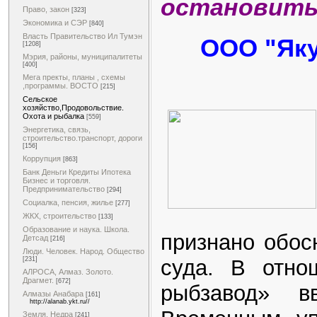
остановить.
Право, закон
[323]
Экономика и СЭР
[840]
Власть Правительство Ил Тумэн
ООО "Як
[1208]
Мэрия, районы, муниципалитеты
[400]
Мега пректы, планы , схемы
,программы. ВОСТО
[215]
Сельское
хозяйство,Продовольствие.
Охота и рыбалка
[559]
Энергетика, связь,
строительство.транспорт, дороги
[156]
Коррупция
[863]
Банк Деньги Кредиты Ипотека
Бизнес и торговля.
Предпринимательство
[294]
Социалка, пенсия, жилье
[277]
ЖКХ, строительство
[133]
Образование и наука. Школа.
признано обос
Детсад
[216]
Люди. Человек. Народ. Общество
[231]
суда. В отно
АЛРОСА, Алмаз. Золото.
Драгмет.
[672]
рыбзавод» в
Алмазы Анабара
[161]
http://alanab.ykt.ru//
Земля. Недра
[241]