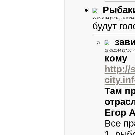
Рыбаки
27.05.2014 (17:43) (188.244
будут го
зави
27.05.2014 (17:53) 
кому
http:/
city.i
Там п
отрас
Егор 
Все пр
1. рыб