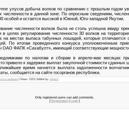
уппе улусов добыча волков по сравнению с прошлым годом ув
их численности в данной зоне. По опросным сведениям, числен
00 особей и остается высокой в Южной, Юго-западной Якутии.
ование численности волков была не столь успешна ввиду пре
 целях регулирования численности 30 волков на территори
а на местах выпаса табунных лошадей, которые отличаются о
дей. По итогам проведенного конкурса уполномоченным при
н ОАО ФАПК «Сахабулт», имеющий соответствующие мощности 
недоимками по налогам и сборам в апреле-мае месяцах пр
что привело к задержке выплат закупочной стоимости сданных 
ближайшее время начнется выплата задолженности волчатни
аты, сообщается на сайте госорганов республики.
хота и рыбалка
| Views: 1223 | Added by:
uhhan1
Only registered users can add comments.
[
Registration
|
Login
]