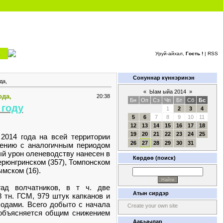
Уруй-айхал,
Гость !
|
RSS
Сонуннар күннэринэн
да,
«
Ыам ыйа 2014
»
ода,
20:38
Бн
Оп
Сэ
Чп
Бт
Сб
Бс
 году
1
2
3
4
5
6
7
8
9
10
11
12
13
14
15
16
17
18
19
20
21
22
23
24
25
2014 года на всей территории
26
27
28
29
30
31
нению с аналогичным периодом
ый урон оленеводству нанесен в
Көрдөө (поиск)
ерюнгринском (357), Томпонском
ымском (16).
ад волчатников, в т ч. две
Атын сирдэр
 тн. ГСМ, 979 штук капканов и
ходами. Всего добыто с начала
Create your own site
о объясняется общим снижением
Ааҕыылар