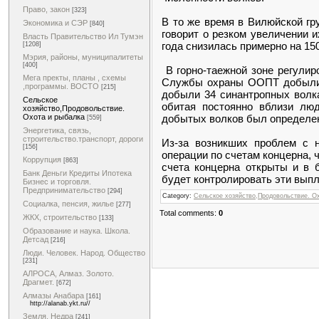
Право, закон
[323]
В то же время в Вилюйской гр
Экономика и СЭР
[840]
говорит о резком увеличении 
Власть Правительство Ил Тумэн
года снизилась примерно на 15
[1208]
Мэрия, районы, муниципалитеты
[400]
В горно-таежной зоне регулир
Мега пректы, планы , схемы
Службы охраны ООПТ добыли в
,программы. ВОСТО
[215]
добыли 34 синантропных волк
Сельское
обитая постоянно вблизи лю
хозяйство,Продовольствие.
добытых волков был определе
Охота и рыбалка
[559]
Энергетика, связь,
строительство.транспорт, дороги
Из-за возникших проблем с 
[156]
операции по счетам концерна, 
Коррупция
[863]
счета концерна открыты и в 
Банк Деньги Кредиты Ипотека
будет контролировать эти выпл
Бизнес и торговля.
Предпринимательство
[294]
Category:
Сельское хозяйство,Продовольствие. О
Социалка, пенсия, жилье
[277]
Total comments:
0
ЖКХ, строительство
[133]
Образование и наука. Школа.
Детсад
[216]
Люди. Человек. Народ. Общество
[231]
АЛРОСА, Алмаз. Золото.
Драгмет.
[672]
Алмазы Анабара
[161]
http://alanab.ykt.ru//
Земля. Недра
[241]