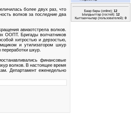
еличилась более двух раз, что
Баар бары (online):
12
ность волков за последние два
Ыалдьыттар (гостей):
12
Кыттааччылар (пользователей):
0
кращения авиаотстрела волков.
ях ООПТ. Бригады волчатников
собой хитростью и дерзостью,
емщиком и утилизатором шкур
переработки шкур.
иостанавливались финансовые
шкур волков. В настоящее время
кам. Департамент еженедельно