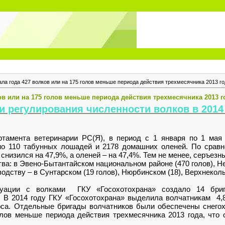
ала года 427 волков или на 175 голов меньше периода действия трехмесячника 2013 го
ов или на 175 голов меньше периода действия трехмесячника 2013 г
и регулирования численности волков в 2014
тамента ветеринарии РС(Я), в период с 1 января по 1 мая 
но 110 табунных лошадей и 2178 домашних оленей. По срав
снизился на 47,9%, а оленей – на 47,4%. Тем не менее, серъезн
тва: в Эвено-Бытантайском национальном районе (470 голов), Н
еводству – в Сунтарском (19 голов), Нюрбинском (18), Верхнекол
ации с волками ГКУ «Госохотохрана» создало 14 бриг
В 2014 году ГКУ «Госохотохрана» выделила волчатникам 4,8
роса. Отдельные бригады волчатников были обеспечены снего
олов меньше периода действия трехмесячника 2013 года, чт