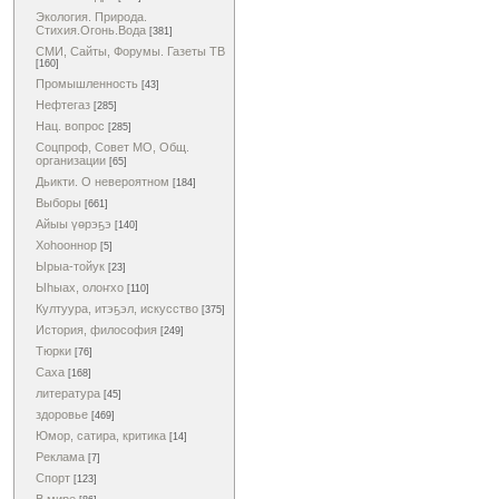
Экология. Природа.
Стихия.Огонь.Вода
[381]
СМИ, Сайты, Форумы. Газеты ТВ
[160]
Промышленность
[43]
Нефтегаз
[285]
Нац. вопрос
[285]
Соцпроф, Совет МО, Общ.
организации
[65]
Дьикти. О невероятном
[184]
Выборы
[661]
Айыы үөрэҕэ
[140]
Хоһооннор
[5]
Ырыа-тойук
[23]
Ыһыах, олоҥхо
[110]
Култуура, итэҕэл, искусство
[375]
История, философия
[249]
Тюрки
[76]
Саха
[168]
литература
[45]
здоровье
[469]
Юмор, сатира, критика
[14]
Реклама
[7]
Спорт
[123]