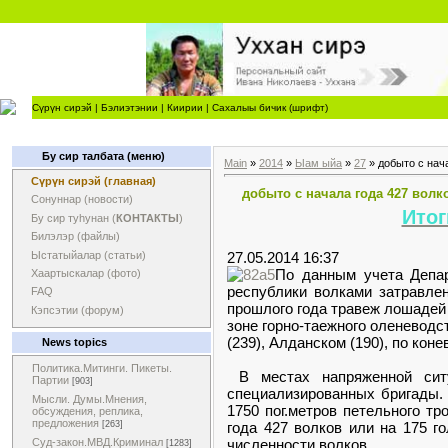
Сүрүн сирэй
|
Бэлиэтэнии
|
Киирии
|
Сахалыы бичик (шрифт)
Бу сир талбата (меню)
Main
»
2014
»
Ыам ыйа
»
27
» добыто с нач
Сүрүн сирэй (главная)
добыто с начала года 427 волк
Сонуннар (новости)
Итог
Бу сир туһунан (
КОНТАКТЫ
)
Билэлэр (файлы)
Ыстатыйалар (статьи)
27.05.2014 16:37
По данным учета Депар
Хаартыскалар (фото)
республики волками затравле
FAQ
прошлого года травеж лошадей 
Кэпсэтии (форум)
зоне горно-таежного оленеводс
(239), Алданском (190), по кон
News topics
Политика.Митинги. Пикеты.
В местах напряженной ситу
Партии
[903]
специализированных бригады. 
Мысли. Думы.Мнения,
1750 пог.метров петельного т
обсуждения, реплика,
предложения
года 427 волков или на 175 г
[263]
численности волков.
Суд-закон.МВД.Криминал
[1283]