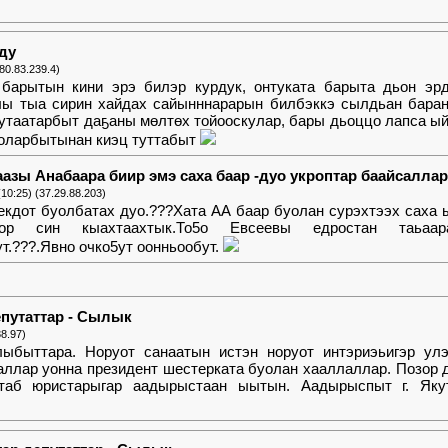
йду
80.83.239.4)
барытын кини эрэ билэр курдук, онтуката барыта дьон эрд
ы тыа сирин хайдах сайынннарарын билбэккэ сылдьан баран
кутаатарбыт даҕаны мөлтөх тойооскулар, бары дьоццо лапса ы
уоларбытынан киэц туттабыт
азы Анабаара биир эмэ саха баар -дуо укроптар баайсаллар э
(10:25) (37.29.88.203)
екдот буолбатах дуо.???Хата АА баар буолан сурэхтээх саха 
лор син кыахтаахтык.То5о Евсеевы едростан таьаар
т.???.Явно очко5ут оонньообут.
путаттар - Сылык
38.97)
ыбыттара. Норуот санаатын истэн норуот интэриэьигэр улэ
ллар уонна президент шестерката буолан хааллаллар. Позор ди
 штаб юристарыгар аадырыстаан ыытын. Аадырыспыт г. Яку