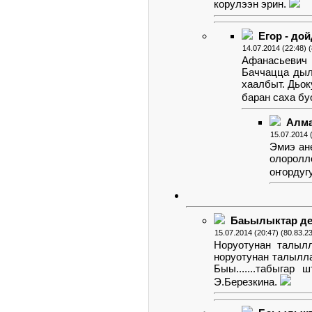
корулээн эрин.
Егор - до
14.07.2014 (22:48) (
Афанасьевич 
Баччацца дыл
хаалбыт. Дьо
баран саха б
Алма
15.07.2014 
Эмиэ ан
олорол
оҥордугу
Баьылыктар де
15.07.2014 (20:47) (80.83.2
Норуотунан талылл
норуотунан талылла
Быы.......табыгар
Э.Березкина.