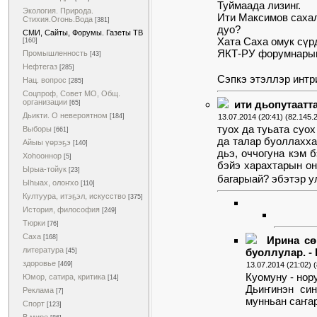
Туймаада лизинг.
Экология. Природа.
Ити Максимов сахал
Стихия.Огонь.Вода
[381]
дуо?
СМИ, Сайты, Форумы. Газеты ТВ
Хата Саха омук сүр
[160]
ЯКТ-РУ форумнарыга
Промышленность
[43]
Нефтегаз
[285]
Сэпкэ этэллэр интр
Нац. вопрос
[285]
Соцпроф, Совет МО, Общ.
организации
ити дьопутаатт
[65]
Дьикти. О невероятном
[184]
13.07.2014 (20:41) (82.145.
туох да туьата суо
Выборы
[661]
да талар буоллахх
Айыы үөрэҕэ
[140]
дьэ, оччогуна кэм 
Хоһооннор
[5]
бэйэ харахтарын он
Ырыа-тойук
[23]
багарыай? эбэтэр у
Ыһыах, олоҥхо
[110]
Култуура, итэҕэл, искусство
[375]
История, философия
[249]
Тюрки
[76]
Саха
[168]
Ирина сө
литература
буоллулар. -
[45]
здоровье
[469]
13.07.2014 (21:02) 
Куомуну - нор
Юмор, сатира, критика
[14]
Дьиҥинэн син
Реклама
[7]
мунньан саҥар
Спорт
[123]