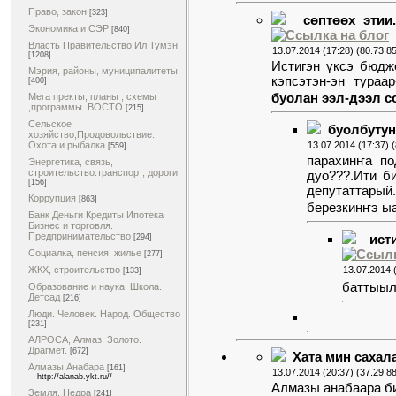
Право, закон
[323]
сөптөөх эти
Экономика и СЭР
[840]
Власть Правительство Ил Тумэн
13.07.2014 (17:28) (80.73.8
[1208]
Истигэн үксэ бюдж
Мэрия, районы, муниципалитеты
кэпсэтэн-эн тура
[400]
буолан ээл-дээл с
Мега пректы, планы , схемы
,программы. ВОСТО
[215]
Сельское
буолбутун
хозяйство,Продовольствие.
13.07.2014 (17:37) 
Охота и рыбалка
[559]
парахинҥа по
Энергетика, связь,
строительство.транспорт, дороги
дуо???.Ити б
[156]
депутаттарый
Коррупция
[863]
березкинҥэ ыа
Банк Деньги Кредиты Ипотека
Бизнес и торговля.
Предпринимательство
ист
[294]
Социалка, пенсия, жилье
[277]
13.07.2014 
ЖКХ, строительство
[133]
баттыыл
Образование и наука. Школа.
Детсад
[216]
Люди. Человек. Народ. Общество
[231]
АЛРОСА, Алмаз. Золото.
Драгмет.
[672]
Хата мин сахал
Алмазы Анабара
[161]
13.07.2014 (20:37) (37.29.8
http://alanab.ykt.ru//
Алмазы анабаара би
Земля. Недра
[241]