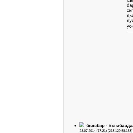
Сы
ба
сы
дь
ду
уо
быыбар - Быыбард
23.07.2014 (17:21) (213.129.58.163)