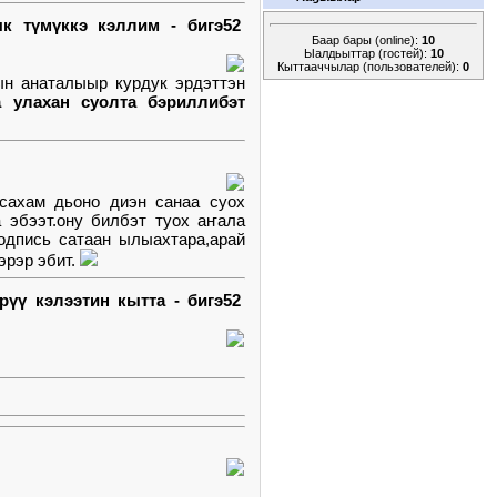
к түмүккэ кэллим - бигэ52
Баар бары (online):
10
Ыалдьыттар (гостей):
10
Кыттааччылар (пользователей):
0
ын анаталыыр курдук эрдэттэн
 улахан суолта бэриллибэт
 сахам дьоно диэн санаа суох
 эбээт.ону билбэт туох аҥала
подпись сатаан ылыахтара,арай
эрэр эбит.
рүү кэлээтин кытта - бигэ52