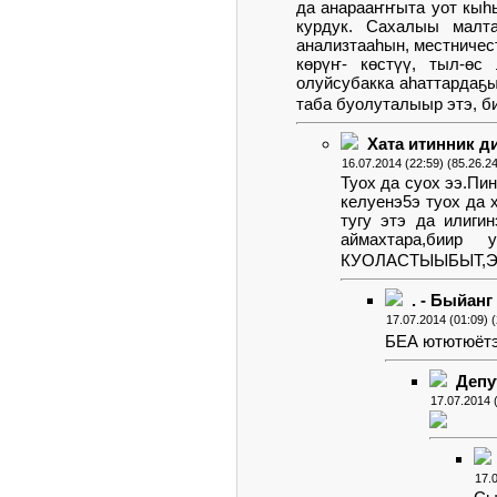
да анарааҥҥыта уот кыһ
курдук. Сахалыы малта
анализтааһын, местничес
көрүҥ- көстүү, тыл-өс
олуйсубакка аһаттардаҕ
таба буолуталыыр этэ, б
Хата итинник д
16.07.2014 (22:59) (85.26.2
Туох да суох ээ.Пи
келуенэ5э туох да
тугу этэ да илиги
аймахтара,биир
КУОЛАСТЫЫБЫТ,Э
. - Быйанг
17.07.2014 (01:09) 
БЕА ютютюётэ 
Депу
17.07.2014 
17.