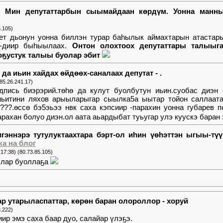
и. Мин депутаттарбын сыымайдаан көрдүм. Уонна манны
5.105)
ет дьонун уонна биллэн турар баһылык аймахтарын атастар
ар-диир быһыылаах.
Онтон олохтоох депутаттары талыыга
оҕустук талыы буолар эбит
 да иьин хайдах өйдөөх-саналаах депутат - .
(85.26.241.17)
дпись биэрэрий.төһө да кулут буолбутун иьин.суобас диэн
иьитини ляхов арыыларыгар сыылка5а ыытар тойон саллаата
.???.өссө бэ5эьээ нвк саха кэпсиир -парахин уонна губарев 
рахан болуо диэн.ол аата аьардыбат туьугар улэ куускэ баран 
игэннэрэ тутулуктаахтара бэрт-ол иһин үөһэттэн ыгыы-түү
(17:38) (80.73.85.105)
лар буоллаҕа
ар утарыласпаттар, көрөн баран олороллор - хоруй
8.222)
ир эмэ саха баар дуо, салайар үлэҕэ.