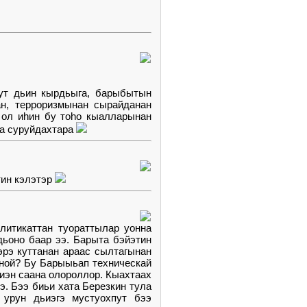
пут дьин кырдьыга, барыбытын
ан, терроризмынан сырайданан
 ол иhин бу тоhо кыалларынан
га суруйдахтара
тин кэлэтэр
итикаттан туораттылар уонна
ьоно баар ээ. Барыта бэйэтин
эрэ куттанан араас сылтагынан
оной? Бу Барыыьап техническай
иэн саана олороллор. Кыахтаах
. Бээ биьи хата Березкин тула
 урун дьиэгэ мустуохпут бээ