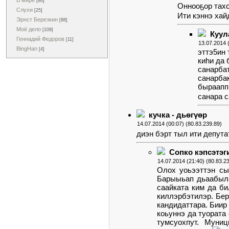
В мире
[86]
Оннооҕор тах
Слухи
[25]
Ити кэннэ ха
Эрнст Березкин
[88]
Моё дело
[109]
Куула
Геннадий Федоров
[11]
13.07.2014 
BingHan
[4]
эттэ5ин 
киһи да 
санарба
санарба
быраапп
санара 
кучка - дьөгүөр
14.07.2014 (00:07) (80.83.239.89)
диэн бэрт тыл ити депута
Сопко кэпсэтэг
14.07.2014 (21:40) (80.83.2
Олох уоьээттэн сы
Барыыьап дьаабыла
саайката ким да би
киллэрбэтилэр. Бе
кандидаттара. Биир
коьуннэ да туората
тумсуохпут. Муниц