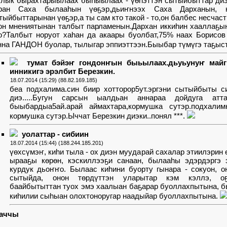
лык бырахтарыылаах быһыылаах - үөһэттэн сытыйбыттар диэ
ран Саха былааһын үөҕэр,дьиҥнээх Саха Дарханын, 
тыйбыттарынан үөҕэр,а ты сам кто такой - то,он балбес несчас
он мнениятынан талбыт парламенын.Дархан иккиһин хааллаҕы
о?Талбыт норуот хаһан да акаары буолбат,75% наах Борисо
нна ГАНДОН буолар, тылыгар эппиэттээн.Быыбар түмүгэ таҕыс
тумат бэйэҥ гондонҥын быьылаах.дьуьунуҥ майг
инникигэ эрэлбит Березкин.
18.07.2014 (15:29) (88.82.169.185)
беа подхалима.син биир хотторор5ут.эргэни сытыйбыты с
диэ.....Бугун сарсын ыалдьан аннараа дойдуга атт
быыбардыа5ай.арай аймахтара,кормушка сутэр.подхали
кормушка сутэр.Ыччат Березкин диэки..понял ***.
уолаттар - сибиин
18.07.2014 (15:44) (188.244.185.201)
үөхсүмэҥ, киһи тыла - ох диэн муударай сахалар этиилэрин 
ырааҕы көрөн, кэскиллээҕи санаан, былааһы эдэрдэргэ 
курдук дьоҥҥо. Былаас киһини буорту гынара - сокуон, 
сытыйда, онон төрдүттэн уларытар кэм кэллэ, оҕол
баайбытыттан туох эмэ хаалыан баҕарар буоллахпытына, б
киһилии сыһыан олохтоноругар наадыйар буоллахпытына.
ааччы