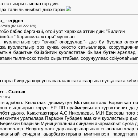
са сатыыры ыыппаттар дии.
йдах талылынныбыт диэхтэрэй
_ - erjigen
(22:09) (82.145.222.189)
то5о ба5ас бэргэнэй, отой уот харахха эттин дии: "Билигин
билбэт" бэриниилээхтэри" мунньан
т, куоластыыр эрэ "кучка" онордулар."- дьэ бу буолар олох
кка куоластыыр эрэ кучка оносто сатыыллара, коррупциянн
ытын барытын бэйэбитин куоластатан быhан бутэн эрэллэр,
сатаан тылга-оско тииhэ сырытта5ым, сорунуулаах сойуолаhыы
ттарга биир да хорсун санаалаах саха саарына суоҕа саха киһи
ит. - Сылык
39.105)
тыйдыбыт. Кыахтаах дьоммутун Ыстыыраптаах Барыыьап пол
на сылдьарын корун. ЕР ПП праймериьыгар курэхтэспит да д
лбэт дьоно. Кыахтаахтары А.С.Николаевы, М.Н.Евсеевы того 
резкинтан уратылара Парахин Губарев ама ким куоластыыр дь
 Березкин баарывн Муниципальнай сиидэни аьарыахпыт суога д
 олороллор. Норуоту олох дар акаарыларынан сыаналыыллар ээ
ипальнай сиидэни аьарбатахтарына миитиннээн парадттаан