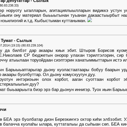
ар депутаттар - Сылык
(80.83.238.33)
эр норуоту ыгалларын, агитациялыылларын видиккэ устун у
 Биьиги ону материал быьыытынан туьанан дакаастыырбыт н
 нэьилиэгий и.т.д. Кыбыстыман куттаныман.
Тумат - Сылык
07.2014 (19:15) (80.83.239.104)
гу да билбэт дар акаары киьи эбит. Штыров Борисов куом
Е.Николаев СР бюджетын онорор улахан тэрилтэлэрин, сир 
оччу атыылаан торуойдаан сиэптэрин ханатыммыттарын истэ иликк
ын Барыыьаптарыгар дьону куоластаатаары бобуу баарын ур
р акаары буолбуттар. Ол дьону комускуугун дуу.
руотун интэриэьин олох корбот, ааган суоттаан корбот э
стеркалыыгын дуу?
мат быьаарыыта биэр эрэ бар дьонун иннигэр. Туох иьин Бары
ччи
ө БЕА эрэ буолбатар диэн Березкиҥҥэ охтор киһи элбээбит. 
в балачча куолаһы ылара, куттаталыы да сыһыан сөп. БЕА ки