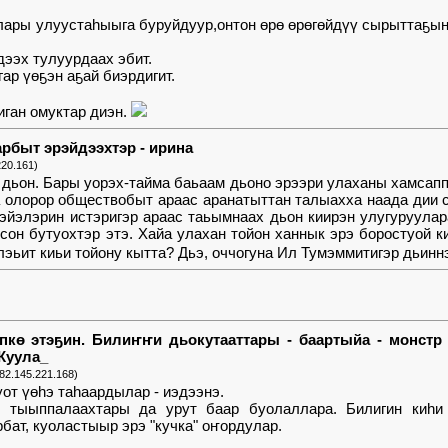
ары улуустаһыыга буруйдуур,онтон өрө өрөгөйдүү сырыттаҕына
дээх тулуурдаах эбит.
р үөҕэн аҕай биэрдигит.
иган омуктар диэн.
арбыт эрэйдээхтэр - ирина
220.161)
х дьон. Бары уорэх-тайма баьаам дьоно эрээри улаханы хамсап
а олорор обществобыт араас аранатыттан талыахха наада дии
бэйэлэрин истэригэр араас таьымнаах дьон киирэн улугуруулар
сон бутуохтэр этэ. Хайа улахан тойон ханнык эрэ боростуой к
лэьит киьи тойону кытта? Дьэ, оччогуна Ил Тумэммитигэр дьинн
пкө этэҕин. Билиҥҥи дьокутааттары - баартыйа - монстр
 Куула_
(82.145.221.168)
уот үөһэ таһаардылар - иэдээнэ.
 тыыппалаахтары да урут баар буолаллара. Билигин киһи 
бат, куоластыыр эрэ "кучка" оҥордулар.