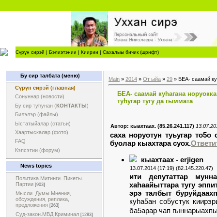
Сүрүн сирэй
|
Бэлиэтэнии
|
Киирии
|
Сахалыы бичик (шрифт)
Бу сир талбата (меню)
Main
»
2014
»
От ыйа
»
29
» БЕА- саамай ку
Сүрүн сирэй (главная)
БЕА- саамай куhагана норуокка
Сонуннар (новости)
туhугар тугу да гыммата
Бу сир туһунан (
КОНТАКТЫ
)
Билэлэр (файлы)
Ыстатыйалар (статьи)
Автор: кыахтаах. (85.26.241.117)
13.07.20
Хаартыскалар (фото)
саха норуотун туьугар то5о
FAQ
буолар кыахтара суох.
Ответи
Кэпсэтии (форум)
кыахтаах - erjigen
News topics
13.07.2014 (17:19) (82.145.220.47)
ити депутаттар мунн
Политика.Митинги. Пикеты.
хаhаайыттара тугу эппи
Партии
[903]
эрэ талбыт буруйдаах
Мысли. Думы.Мнения,
обсуждения, реплика,
куhа5ан со5устук киирэр
предложения
[263]
ба5арар чап гыннарыахпы
Суд-закон.МВД.Криминал
[1283]