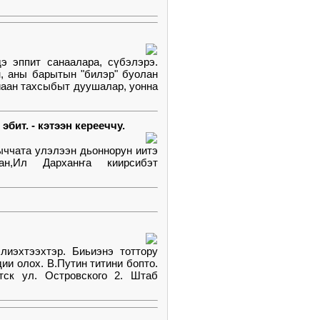
э эппит санаалара, сүбэлэрэ.
, аны барытын "билэр" буолан
йаан тахсыбыт дуушалар, уонна
бит. - кэтээн керееччу.
ыччата улэлээн дьоннорун иитэ
ан,Ил Дарханҥа киирсибэт
лиэхтээхтэр. Биьиэнэ тоттору
и олох. В.Путин титини бопто.
тск ул. Островского 2. Штаб