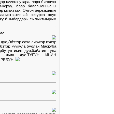
дар күүскэ утараллара биллиэх
и-көрүү, баар балаһыанньаны
ар кыахтаах. Онтон Березкиныҥ
инистративнай ресурса олус
рукку быыбардары сылыктыырым
5ас
 дуо,Эбэтэр саха сиригэр кэлэр
эбэтэр куукула буолан Маскуба
рбутун иьин дуо,бэйэтин тула
рын иьин дуо.ТУГУН ИЬИН
ЕРЕБУН,