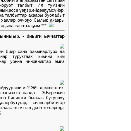
н,бэйэтэ алларааттан сытыйан
норуот талбыт Ил тумэнин
тный,өссө үөҕэр,өйдөөҕүмсүйэр,
на талбыттар акаары буолабыт
в хаалар оччоҕо Сылык акаары
таҕына санатыаҕым ***.
ынныыр. - биьиги ыччаттар
ин биир сана баьыйар.туох да
анар туруктаах киьини ким
мнар уонна чиновниктар эмиэ
өйдүүр инигит? Эйэ дэмнээхтик,
эрэниэххэ наада - Э.Березкин
онон билиҥҥи былаас бүтуннүү
орбутугар, сиэннэрбитигэр
ылаас өттүттэн дьоҥҥо-сэргэҕэ