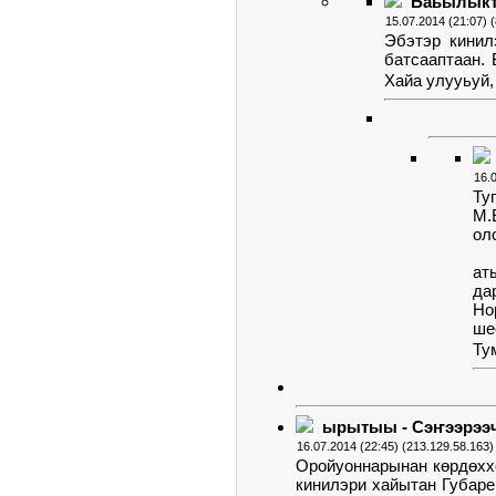
Баьылыкт
15.07.2014 (21:07) 
Эбэтэр кинил
батсааптаан.
Хайа улууьуй,
16.
Ту
М.
ол
ат
да
Но
ше
Ту
ырытыы - Сэҥээрээ
16.07.2014 (22:45) (213.129.58.163)
Оройуоннарынан көрдөхх
кинилэри хайытан Губаре