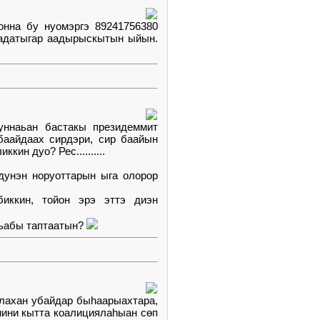
онна бу нуомэргэ 89241756380
аадатыгар аадырыскытын ыйын.
уннаьан бастакы президеммит
баайдаах сирдэри, сир баайын
ин дуо? Рес..........
дунэн норуоттарын ыга олорор
биккин, тойон эрэ эттэ диэн
ыьабы таптаатын?
Улахан убайдар быһаарыахтара,
нини кытта коалициялаһыан сөп