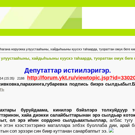
hагана норуокка улуустааhыны, хайдыhыыны куускэ таhаарда, туораттан омук беге кии
 улуустааhыны, хайдыhыыны куускэ таhаарда, туораттан омук беге 
Депутаттар истиилэригэр.
http://forum.ykt.ru/viewtopic.jsp?id=330
14 (15:35)
2188
 сивковка,парахинҥа,губаревка подпись биэрэ сылдьа5ыт.
ть
аахтары буруйдаама, кинилэр бэйэлэрэ толкуйдуур т
ттэринэн, хайа диэкки салайбыттарынан эрэ сылдьар кото
пыт, ол эрэ иhин сордоно сылдьаахтыыллар,
ал5ас тугу
и этэн кээстэхтэринэ маталлара элбэх буолла5а дии, арай б
тын соп эрээри син биир куттанан санарбаппыт ээ.