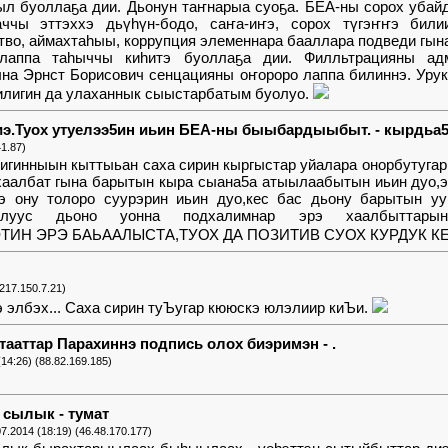
ыл буоллаҕа дии. Дьонун таҥнарыа суоҕа. БЕА-ны сорох убай
ччы эттэххэ дьүһүн-бодо, саҥа-иҥэ, сорох түгэҥҥэ били
тво, аймахтаһыы, коррупция элеменнара бааллара подведи гын
 лаппа таһыччы киһитэ буоллаҕа дии. Филльтрацияны адм
ына Эрнст Борисович сенцацияны оҥороро лаппа билиннэ. У
илигин да улаханнык сыыстарбатым буолуо.
иэ.Туох утуелээ5ин иьин БЕА-ны быыбардыыбыт. - кырдьа
41.87)
нигинныын кыттыьан саха сирин кыргыстар уйалара онорбутугар
 хаалбат гына барытын кыра сыана5а атыылаабытын иьин дуо,
нэ ону толоро суурэрин иьин дуо,кес бас дьону барытын уу
 улуус дьоно уонна подхалимнар эрэ хаалбытта
ТИН ЭРЭ БАЬААЛЫСТА,ТУОХ ДА ПОЗИТИВ СУОХ КУРДУК К
(217.150.7.21)
элбэх... Саха сирин туЪугар кююскэ юлэлиир киЪи.
тааттар Парахиннэ подпись олох биэримэн - .
(14:26) (88.82.169.185)
сылык - тумат
07.2014 (18:19) (46.48.170.177)