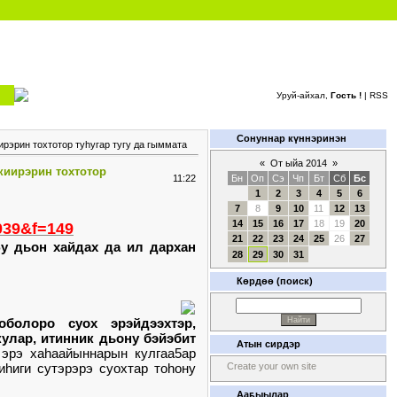
Уруй-айхал,
Гость !
|
RSS
Сонуннар күннэринэн
рэрин тохтотор туhугар тугу да гыммата
«
От ыйа 2014
»
киирэрин тохтотор
11:22
Бн
Оп
Сэ
Чп
Бт
Сб
Бс
1
2
3
4
5
6
7
8
9
10
11
12
13
14
15
16
17
18
19
20
2039&f=149
21
22
23
24
25
26
27
Бу дьон хайдах да ил дархан
28
29
30
31
Көрдөө (поиск)
оболоро суох эрэйдээхтэр,
кулар, итинник дьону бэйэбит
Атын сирдэр
 эрэ хаhаайыннарын кулгаа5ар
иhиги сутэрэрэ суохтар тоhону
Create your own site
Ааҕыылар