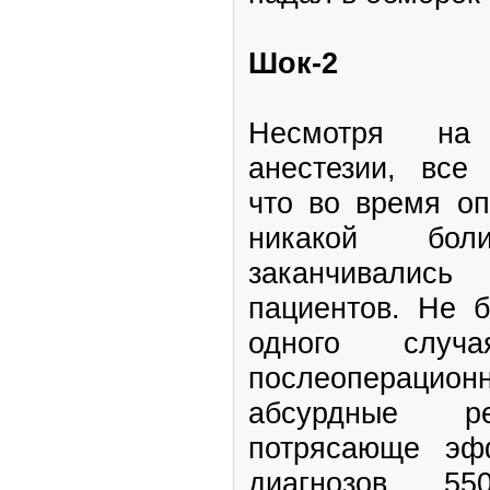
Шок-2
Несмотря на 
анестезии, все
что во время оп
никакой бо
заканчивали
пациентов. Не 
одного случ
послеоперацион
абсурдные ре
потрясающе эф
диагнозов 5