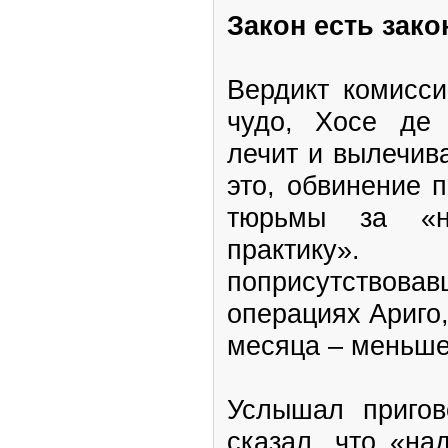
Закон есть зако
Вердикт комисс
чудо, Хосе де 
лечит и вылечив
это, обвинение 
тюрьмы за «не
практику
поприсутствов
операциях Ариго,
месяца – меньше
Услышал пригов
сказал, что «на