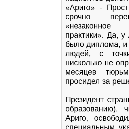
«Ариго» - Прос
срочно пере
«незаконное 
практики». Да, у
было диплома, и 
людей, с точк
нисколько не оп
месяцев тюрь
просидел за реше
Президент стран
образованию), 
Ариго, освобод
специальным ук