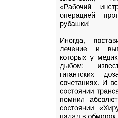
«Рабочий инст
операцией про
рубашки!
Иногда, постав
лечение и вып
которых у медик
дыбом: изве
гигантских до
сочетаниях. И в
состоянии транса
помнил абсолют
состоянии «Хир
падал в обморок 