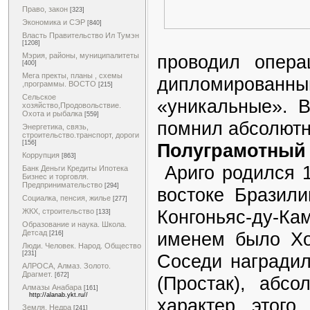
Право, закон
[323]
Экономика и СЭР
[840]
Власть Правительство Ил Тумэн
[1208]
проводил опера
Мэрия, районы, муниципалитеты
[400]
Мега пректы, планы , схемы
дипломирован
,программы. ВОСТО
[215]
Сельское
«уникальные». В
хозяйство,Продовольствие.
Охота и рыбалка
[559]
помнил абсолютн
Энергетика, связь,
строительство.транспорт, дороги
[156]
Полуграмотный 
Коррупция
[863]
Ариго родился 1
Банк Деньги Кредиты Ипотека
Бизнес и торговля.
Предпринимательство
[294]
востоке Бразили
Социалка, пенсия, жилье
[277]
Конгоньяс-ду-
ЖКХ, строительство
[133]
Образование и наука. Школа.
именем было Хо
Детсад
[216]
Люди. Человек. Народ. Общество
[231]
Соседи наградил
АЛРОСА, Алмаз. Золото.
Драгмет.
[672]
(Простак), абсо
Алмазы Анабара
[161]
http://alanab.ykt.ru//
характер этого
Земля. Недра
[241]