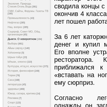
Экология. Природа.
сводила концы с
Стихия.Огонь.Вода
[381]
СМИ, Сайты, Форумы. Газеты ТВ
окончив 4 класс
[160]
Промышленность
[43]
лет пошел работа
Нефтегаз
[285]
Нац. вопрос
[285]
Соцпроф, Совет МО, Общ.
За 6 лет каторж
организации
[65]
Дьикти. О невероятном
[184]
денег и купил м
Выборы
[661]
Айыы үөрэҕэ
[140]
Его вполне устр
Хоһооннор
[5]
Ырыа-тойук
ресторатора. 
[23]
Ыһыах, олоҥхо
[110]
приближался к
Култуура, итэҕэл, искусство
[375]
История, философия
[249]
«вставать на но
Тюрки
[76]
Саха
ему сюрприз.
[168]
литература
[45]
здоровье
[469]
Юмор, сатира, критика
[14]
Согласно леге
Реклама
[7]
Спорт
[123]
однажды он заг