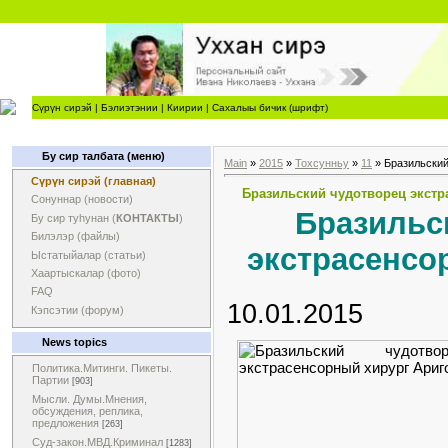
Сүрүн сирэй
|
Бэлиэтэнии
|
Киирии
|
Сахалыы бичик (шрифт)
Бу сир талбата (меню)
Main
»
2015
»
Тохсунньу
»
11
» Бразильский
Сүрүн сирэй (главная)
Бразильский чудотворец экстр
Сонуннар (новости)
Бразильс
Бу сир туһунан (
КОНТАКТЫ
)
Билэлэр (файлы)
экстрасенсо
Ыстатыйалар (статьи)
Хаартыскалар (фото)
FAQ
10.01.2015
Кэпсэтии (форум)
News topics
Политика.Митинги. Пикеты.
Партии
[903]
Мысли. Думы.Мнения,
обсуждения, реплика,
предложения
[263]
Суд-закон.МВД.Криминал
[1283]