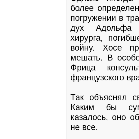
более определен
погружении в тр
дух Адольфа Ф
хирурга, погиб
войну. Хосе п
мешать. В особ
Фрица консуль
французского вра
Так объяснял с
Каким бы су
казалось, оно о
не все.