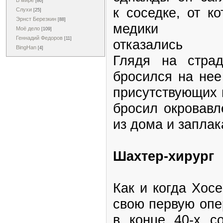
В мире
[86]
к соседке, от ко
Слухи
[25]
Эрнст Березкин
[88]
медики 
Моё дело
[109]
Геннадий Федоров
[11]
отказались (р
BingHan
[4]
Глядя на стра
бросился на нее
присутствующих 
бросил окровавл
из дома и заплак
Шахтер-хирург
Как и когда Хос
свою первую опе
в конце 40-х с