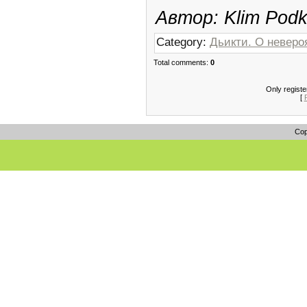
Автор: Klim Pod
Category:
Дьикти. О неверо
Total comments:
0
Only regist
[
Cop