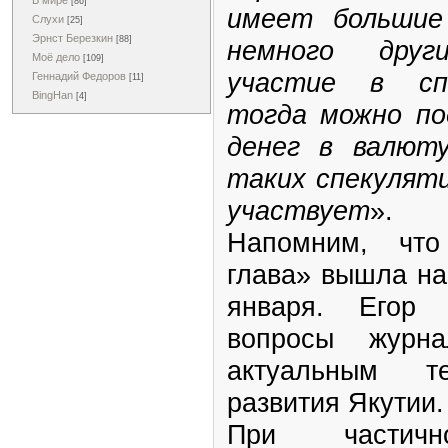
В мире
[86]
имеет большие
Слухи
[25]
Эрнст Березкин
[88]
немного друг
Моё дело
[109]
участие в спе
Геннадий Федоров
[11]
BingHan
[4]
тогда можно по
денег в валют
таких спекулят
участвует
».
Напомним, что
глава» вышла на
января. Егор 
вопросы журна
актуальным те
развития Якутии
При частич