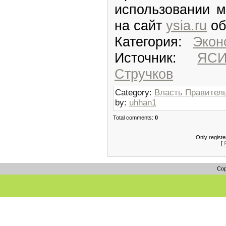
использовании м
на сайт
ysia.ru
об
Категория:
Экон
Источник:
ЯС
Стручков
Category:
Власть Правител
by:
uhhan1
Total comments:
0
Only regist
[
Cop