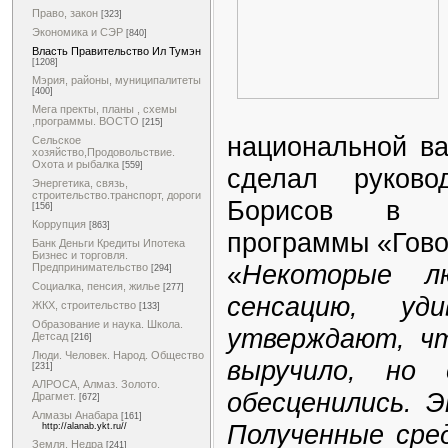
Право, закон
[323]
Экономика и СЭР
[840]
Власть Правительство Ил Тумэн
[1208]
Мэрия, районы, муниципалитеты
[400]
Мега пректы, планы , схемы
,программы. ВОСТО
[215]
национальной ва
Сельское
хозяйство,Продовольствие.
Охота и рыбалка
[559]
сделал руково
Энергетика, связь,
строительство.транспорт, дороги
Борисов в х
[156]
Коррупция
[863]
программы «Гово
Банк Деньги Кредиты Ипотека
Бизнес и торговля.
«
Некоторые л
Предпринимательство
[294]
Социалка, пенсия, жилье
[277]
сенсацию, уд
ЖКХ, строительство
[133]
Образование и наука. Школа.
утверждают, чт
Детсад
[216]
Люди. Человек. Народ. Общество
выручило, но
[231]
АЛРОСА, Алмаз. Золото.
обесценились. Э
Драгмет.
[672]
Алмазы Анабара
[161]
Полученные сре
http://alanab.ykt.ru//
Земля. Недра
[241]