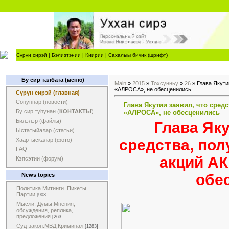
Сүрүн сирэй
|
Бэлиэтэнии
|
Киирии
|
Сахалыы бичик (шрифт)
Бу сир талбата (меню)
Main
»
2015
»
Тохсунньу
»
26
» Глава Якути
«АЛРОСА», не обесценились
Сүрүн сирэй (главная)
Сонуннар (новости)
Глава Якутии заявил, что сред
Бу сир туһунан (
КОНТАКТЫ
)
«АЛРОСА», не обесценились
Билэлэр (файлы)
Глава Яку
Ыстатыйалар (статьи)
средства, по
Хаартыскалар (фото)
FAQ
акций АК
Кэпсэтии (форум)
обе
News topics
Политика.Митинги. Пикеты.
Партии
[903]
Мысли. Думы.Мнения,
обсуждения, реплика,
предложения
[263]
Суд-закон.МВД.Криминал
[1283]