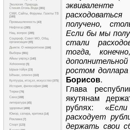
эквивален
Экология. Природа.
Стихия.Огонь.Вода
[381]
расходоваться
СМИ, Сайты, Форумы. Газеты ТВ
[160]
получено, стол
Промышленность
[43]
Нефтегаз
[285]
Если бы мы полу
Нац. вопрос
[285]
Соцпроф, Совет МО, Общ.
стали расход
организации
[65]
Дьикти. О невероятном
[184]
тогда, конечн
Выборы
[661]
Айыы үөрэҕэ
дополнительной 
[140]
Хоһооннор
[5]
ростом доллара
Ырыа-тойук
[23]
Ыһыах, олоҥхо
[110]
Борисов
.
Култуура, итэҕэл, искусство
[375]
История, философия
Глава республи
[249]
Тюрки
[76]
якутянам держа
Саха
[168]
литература
[45]
рублях: «
Если
здоровье
[469]
Юмор, сатира, критика
[14]
расходует рубл
Реклама
[7]
держать свои с
Спорт
[123]