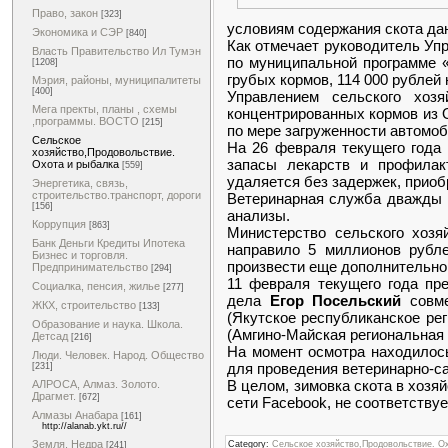
Право, закон
[323]
условиям содержания скота да
Экономика и СЭР
[840]
Как отмечает руководитель Уп
Власть Правительство Ил Тумэн
по муниципальной программе «
[1208]
грубых кормов, 114 000 рублей 
Мэрия, районы, муниципалитеты
[400]
Управлением сельского хоз
Мега пректы, планы , схемы
концентрированных кормов из 
,программы. ВОСТО
[215]
по мере загруженности автомоб
Сельское
На 26 февраля текущего года 
хозяйство,Продовольствие.
запасы лекарств и профилак
Охота и рыбалка
[559]
удаляется без задержек, приоб
Энергетика, связь,
строительство.транспорт, дороги
Ветеринарная служба дважды в
[156]
анализы.
Коррупция
[863]
Министерство сельского хозя
Банк Деньги Кредиты Ипотека
направило 5 миллионов рубле
Бизнес и торговля.
произвести еще дополнительно 
Предпринимательство
[294]
11 февраля текущего года пр
Социалка, пенсия, жилье
[277]
дела
Егор Посельский
совме
ЖКХ, строительство
[133]
(Якутское республиканское ре
Образование и наука. Школа.
(Амгино-Майская региональная 
Детсад
[216]
На момент осмотра находилось
Люди. Человек. Народ. Общество
для проведения ветеринарно-с
[231]
В целом, зимовка скота в хозя
АЛРОСА, Алмаз. Золото.
Драгмет.
[672]
сети Facebook, не соответству
Алмазы Анабара
[161]
http://alanab.ykt.ru//
Земля. Недра
Category:
Сельское хозяйство,Продовольствие. О
[241]