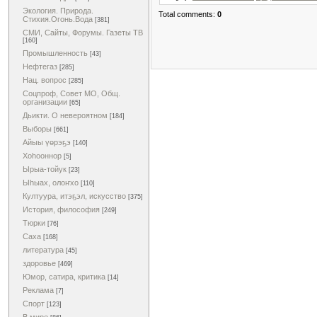
Экология. Природа.
Total comments:
0
Стихия.Огонь.Вода
[381]
СМИ, Сайты, Форумы. Газеты ТВ
[160]
Промышленность
[43]
Нефтегаз
[285]
Нац. вопрос
[285]
Соцпроф, Совет МО, Общ.
организации
[65]
Дьикти. О невероятном
[184]
Выборы
[661]
Айыы үөрэҕэ
[140]
Хоһооннор
[5]
Ырыа-тойук
[23]
Ыһыах, олоҥхо
[110]
Култуура, итэҕэл, искусство
[375]
История, философия
[249]
Тюрки
[76]
Саха
[168]
литература
[45]
здоровье
[469]
Юмор, сатира, критика
[14]
Реклама
[7]
Спорт
[123]