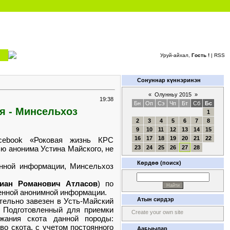
Уруй-айхал,
Гость !
|
RSS
Сонуннар күннэринэн
«
Олунньу 2015
»
19:38
Бн
Оп
Сэ
Чп
Бт
Сб
Бс
я - Минсельхоз
1
2
3
4
5
6
7
8
9
10
11
12
13
14
15
16
17
18
19
20
21
22
ebook «Роковая жизнь КРС
23
24
25
26
27
28
ю анонима Устина Майского, не
Көрдөө (поиск)
нной информации, Минсельхоз
иан Романович Атласов
) по
ленной анонимной информации.
Атын сирдэр
тельно завезен в Усть-Майский
 Подготовленный для приемки
Create your own site
ржания скота данной породы:
о скота, с учетом постоянного
Ааҕыылар