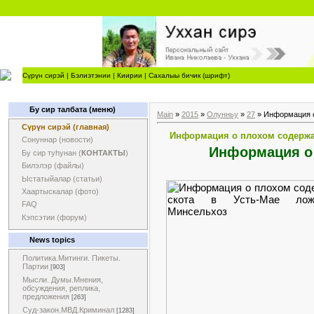
Сүрүн сирэй
|
Бэлиэтэнии
|
Киирии
|
Сахалыы бичик (шрифт)
Бу сир талбата (меню)
Main
»
2015
»
Олунньу
»
27
» Информация о
Сүрүн сирэй (главная)
Информация о плохом содержан
Сонуннар (новости)
Информация о 
Бу сир туһунан (
КОНТАКТЫ
)
Билэлэр (файлы)
Ыстатыйалар (статьи)
Хаартыскалар (фото)
FAQ
Кэпсэтии (форум)
News topics
Политика.Митинги. Пикеты.
Партии
[903]
Мысли. Думы.Мнения,
обсуждения, реплика,
предложения
[263]
Суд-закон.МВД.Криминал
[1283]