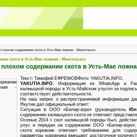
 плохом содержании скота в Усть-Мае ложная - Минсельхоз
ии скота в Усть-Мае ложная - Минсельхоз
плохом содержании скота в Усть-Мае ложна
Текст:
Тимофей ЕФРЕМОВ
Фото: YAKUTIA.INFO.
YAKUTIA.INFO.
Информация из WhatsApp и Fac
калмыцкой породы в Усть-Майском улусе» за подпись
соответствует действительности.
На наш запрос о распространяемой информации да
Якутии дал официальный ответ:
Ситуация в ООО «Билир-агро» (руководитель
Юл
содержанию калмыцкого скота не отвечает представ
Осенью 2014 г. скот калмыцкой породы был, действи
улус и передан на содержание ООО «Билир-агро».
скота коровник отвечает требованиям для соде
параметры коровника вмещают достаточное количеств