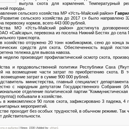
выгула скота для кормления. Температурный ре
нной породы.
равления сельского хозяйства МР «Усть-Майский район»
Гаври
Развитие сельского хозяйства до 2017 г.» было направлено 3
на перевозку кормов, всего 443 000 рублей.
яйства МО «Усть-Майский район» достигнута договоренно
ОАО «Сайсары», перевозка из поселка Нижний Бестях до села
ильного транспорта.
в хозяйство отгружено 20 тонн комбикормов, сено до конца з
тических средств для скота. Обеспеченность водой постоя
ретена тележка для вывоза навоза.
 неделю производит профилактический осмотр скота, произво
йства и продовольственной политики Республики Саха (Яку
й на возмещение части затрат по приобретению скота. В т
возмещение затрат в сумме 900 000 рублей.
едставитель министерства, главный специалист департамента
стно с народным депутатом Государственного Собрания (
гиональное отделение политической партии "Коммунистическая
группа)) побывали в хозяйстве.
 в живкомплексе 90 голов скота, зафиксировано 3 падежа, 4 
анитарных мероприятий.
йстве проходит без особых трудностей, в обычном режиме. Так
ет действительности.
хота и рыбалка
| Views: 1530 | Added by:
uhhan1