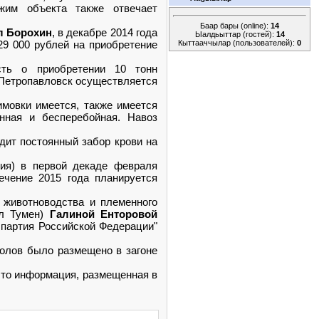
жим объекта также отвечает
Баар бары (online):
14
л Борохин
, в декабре 2014 года
Ыалдьыттар (гостей):
14
Кыттааччылар (пользователей):
0
29 000 рублей на приобретение
сть о приобретении 10 тонн
 Петропавловск осуществляется
имовки имеется, также имеется
нная и бесперебойная. Навоз
дит постоянный забор крови на
тия) в первой декаде февраля
ечение 2015 года планируется
 животноводства и племенного
Ил Тумен)
Галиной Енторовой
 партия Российской Федерации"
голов было размещено в загоне
 что информация, размещенная в