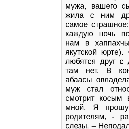
мужа, вашего сы
жила с ним др
самое страшное:
каждую ночь по
нам в хаппахчы
якутской юрте).
любятся друг с 
там нет. В ко
абаасы овладел
муж стал отно
смотрит косым в
мной. Я прошу
родителям, - ра
слезы. – Неподал