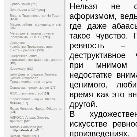
Нельзя не с
Право, закон
[323]
Экономика и СЭР
[840]
афоризмом, ведь
Власть Правительство Ил Тумэн
[1208]
где даже абаас
Мэрия, районы, муниципалитеты
[400]
такое чувство. 
Мега пректы, планы , схемы
,программы. ВОСТО
[215]
ревность – к
Сельское
хозяйство,Продовольствие.
Охота и рыбалка
[559]
деструктивное 
Энергетика, связь,
строительство.транспорт, дороги
при мнимом и
[156]
Коррупция
[863]
недостатке вним
Банк Деньги Кредиты Ипотека
Бизнес и торговля.
Предпринимательство
ценимого, люб
[294]
Социалка, пенсия, жилье
[277]
время как это в
ЖКХ, строительство
[133]
Образование и наука. Школа.
другой.
Детсад
[216]
Люди. Человек. Народ. Общество
В художестве
[231]
АЛРОСА, Алмаз. Золото.
искусстве ревно
Драгмет.
[672]
Алмазы Анабара
[161]
http://alanab.ykt.ru//
произведениях.
Земля. Недра
[241]