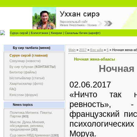
Сүрүн сирэй
|
Бэлиэтэнии
|
Киирии
|
Сахалыы бичик (шрифт)
Бу сир талбата (меню)
Main
»
2017
»
Бэс ыйа
»
5
» Ночная жена-а
Сүрүн сирэй (главная)
Ночная жена-абаасы
Сонуннар (новости)
Ночная
Бу сир туһунан (
КОНТАКТЫ
)
Билэлэр (файлы)
Ыстатыйалар (статьи)
02.06.2017
Хаартыскалар (фото)
FAQ
«Ничто так н
Кэпсэтии (форум)
ревность», 
News topics
французский пис
Политика.Митинги. Пикеты.
Партии
[903]
психологическ
Мысли. Думы.Мнения,
обсуждения, реплика,
предложения
[263]
Моруа.
Суд-закон.МВД.Криминал
[1283]