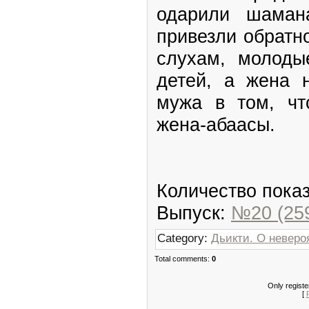
одарили шаман
привезли обратн
слухам, молоды
детей, а жена 
мужа в том, чт
жена-абаасы.
Количество показ
Выпуск:
№20 (259
Category:
Дьикти. О неверо
Total comments:
0
Only regist
[