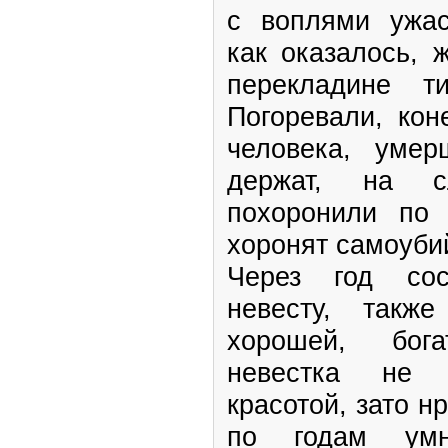
с воплями ужас
как оказалось, 
перекладине т
Погоревали, кон
человека, умер
держат, на 
похоронили по 
хоронят самоуби
Через год сос
невесту, такж
хорошей, бог
невестка не 
красотой, зато н
по годам умна