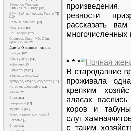
произведения,
Экология. Природа.
Стихия.Огонь.Вода
[381]
ревности при
СМИ, Сайты, Форумы. Газеты ТВ
[160]
Промышленность
рассказать ва
[43]
Нефтегаз
[285]
многочисленных 
Нац. вопрос
[285]
Соцпроф, Совет МО, Общ.
организации
[65]
Дьикти. О невероятном
[184]
Выборы
[661]
Айыы үөрэҕэ
[140]
* * *
Хоһооннор
[5]
В стародавние в
Ырыа-тойук
[23]
Ыһыах, олоҥхо
[110]
проживала одн
Култуура, итэҕэл, искусство
[375]
История, философия
[249]
крепким хозяй
Тюрки
[76]
аласах паслись
Саха
[168]
литература
[45]
коров и табун
здоровье
[469]
Юмор, сатира, критика
[14]
слуг-хамначчито
Реклама
[7]
с таким хозяйст
Спорт
[123]