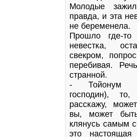
Молодые зажил
правда, и эта не
не беременела.
Прошло где-то
невестка, ос
свекром, попро
перебивая. Ре
странной.
- Тойонум ог
господин), то
расскажу, може
вы, может быт
клянусь самым с
это настоящая