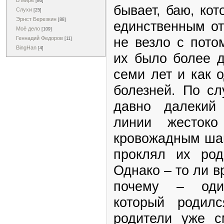
В мире
[86]
бывает, баю, кот
Слухи
[25]
Эрнст Березкин
[88]
единственным от
Моё дело
[109]
не везло с пото
Геннадий Федоров
[11]
BingHan
[4]
их было более д
семи лет и как 
болезней. По сл
давно далекий
линии жестоко
кровожадным шам
проклял их род
Однако – то ли в
почему – один
который родилс
родители уже с