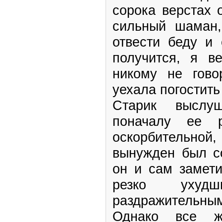
сорока верстах 
сильный шаман,
отвести беду и 
получится, я в
никому не гово
уехала погостить
Старик выслуш
поначалу ее р
оскорбительно
вынужден был со
он и сам замети
резко ухуд
раздражительны
Однако все ж