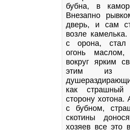
бубна, в камор
Внезапно рывко
дверь, и сам с
возле камелька.
с орона, стал
огонь маслом,
вокруг ярким с
этим из ка
душераздирающий
как страшный 
сторону хотона.
с бубном, стра
скотины донос
хозяев все это 