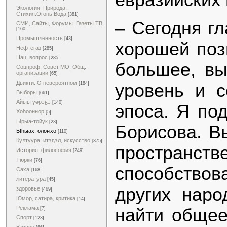
Экология. Природа.
Стихия.Огонь.Вода
[381]
– Сегодня г
СМИ, Сайты, Форумы. Газеты ТВ
[160]
Промышленность
[43]
хорошей поз
Нефтегаз
[285]
Нац. вопрос
[285]
большее, вы
Соцпроф, Совет МО, Общ.
организации
[65]
Дьикти. О невероятном
уровень и 
[184]
Выборы
[661]
Айыы үөрэҕэ
[140]
эпоса. Я по
Хоһооннор
[5]
Ырыа-тойук
[23]
Борисова. В
Ыһыах, олоҥхо
[110]
Култуура, итэҕэл, искусство
[375]
пространс
История, философия
[249]
Тюрки
[76]
способствов
Саха
[168]
литература
[45]
других наро
здоровье
[469]
Юмор, сатира, критика
[14]
Реклама
найти общее
[7]
Спорт
[123]