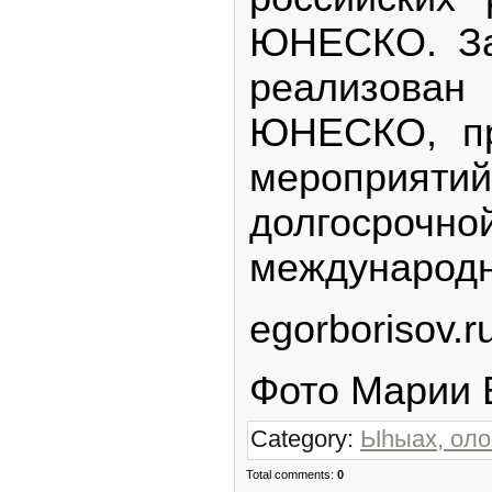
ЮНЕСКО. За 
реализован
ЮНЕСКО, пр
мероприя
долгосро
международн
egorborisov.r
Фото Марии 
Category:
Ыһыах, оло
Total comments:
0