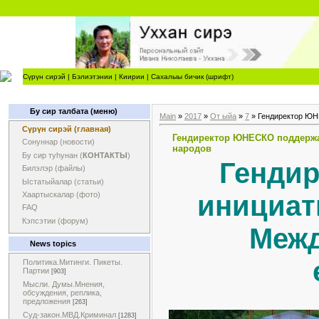
Сүрүн сирэй
|
Бэлиэтэнии
|
Киирии
|
Сахалыы бичик (шрифт)
Бу сир талбата (меню)
Main
»
2017
»
От ыйа
»
7
» Гендиректор ЮНЕ
Сүрүн сирэй (главная)
Гендиректор ЮНЕСКО поддержал
Сонуннар (новости)
народов
Бу сир туһунан (
КОНТАКТЫ
)
Генди
Билэлэр (файлы)
Ыстатыйалар (статьи)
инициат
Хаартыскалар (фото)
FAQ
Кэпсэтии (форум)
Межд
News topics
Политика.Митинги. Пикеты.
Партии
[903]
Мысли. Думы.Мнения,
обсуждения, реплика,
предложения
[263]
Суд-закон.МВД.Криминал
[1283]