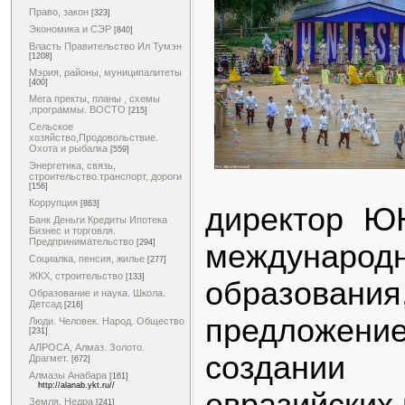
Право, закон
[323]
Экономика и СЭР
[840]
Власть Правительство Ил Тумэн
[1208]
Мэрия, районы, муниципалитеты
[400]
Мега пректы, планы , схемы
,программы. ВОСТО
[215]
Сельское
хозяйство,Продовольствие.
Охота и рыбалка
[559]
Энергетика, связь,
строительство.транспорт, дороги
[156]
Коррупция
[863]
директор Ю
Банк Деньги Кредиты Ипотека
Бизнес и торговля.
Предпринимательство
[294]
международ
Социалка, пенсия, жилье
[277]
ЖКХ, строительство
[133]
образования,
Образование и наука. Школа.
Детсад
[216]
предложени
Люди. Человек. Народ. Общество
[231]
АЛРОСА, Алмаз. Золото.
создании 
Драгмет.
[672]
Алмазы Анабара
[161]
http://alanab.ykt.ru//
евразийских
Земля. Недра
[241]