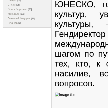
В мире
[86]
ЮНЕСКО, то
Слухи
[25]
Эрнст Березкин
[88]
культур, 
Моё дело
[109]
Геннадий Федоров
[11]
культуры,
BingHan
[4]
Гендиректо
международ
шагом по пу
тех, кто, к
насилие, 
вопросов.