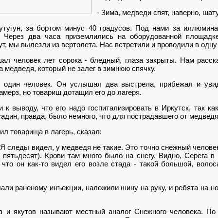
- Зима, медведи спят, наверно, шат
тугун, за бортом минус 40 градусов. Под нами за иллюмина
 Через два часа приземлились на оборудованной площадке
т, мы вылезли из вертолета. Нас встретили и проводили в одну 
л человек лет сорока - бледный, глаза закрыты. Нам расск
а медведя, который не залег в зимнюю спячку.
один человек. Он услышал два выстрела, прибежал и увид
замерз, но товарищ дотащил его до лагеря.
к выводу, что его надо госпитализировать в Иркутск, так ка
садин, правда, было немного, что для пострадавшего от медведя
ил товарища в лагерь, сказал:
 Я следы видел, у медведя не такие. Это точно снежный челове
пятьдесят). Крови там много было на снегу. Видно, Серега в
 что он как-то видел его возле стада - такой большой, волос
ли раненому инъекции, наложили шину на руку, и ребята на но
 и якутов называют местный аналог Снежного человека. По 