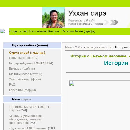
Сүрүн сирэй
|
Бэлиэтэнии
|
Киирии
|
Сахалыы бичик (шрифт)
Бу сир талбата (меню)
Main
»
2017
»
Балаҕан ыйа
»
14
» История о
Сүрүн сирэй (главная)
История о Снежном человеке, 
Сонуннар (новости)
История 
Бу сир туһунан (
КОНТАКТЫ
)
Билэлэр (файлы)
Ыстатыйалар (статьи)
Хаартыскалар (фото)
FAQ
Кэпсэтии (форум)
News topics
Политика.Митинги. Пикеты.
Партии
[903]
Мысли. Думы.Мнения,
обсуждения, реплика,
предложения
[263]
Суд-закон.МВД.Криминал
[1283]