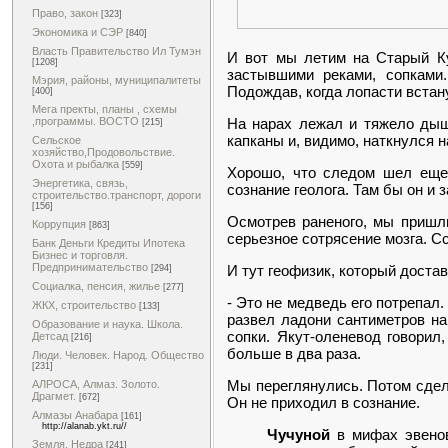
Право, закон
[323]
Экономика и СЭР
[840]
Власть Правительство Ил Тумэн
И вот мы летим на Старый Ку
[1208]
застывшими реками, сопками.
Мэрия, районы, муниципалитеты
Подождав, когда лопасти встану
[400]
Мега пректы, планы , схемы
На нарах лежал и тяжело дыша
,программы. ВОСТО
[215]
капканы и, видимо, наткнулся н
Сельское
хозяйство,Продовольствие.
Охота и рыбалка
[559]
Хорошо, что следом шел еще 
Энергетика, связь,
сознание геолога. Там бы он и 
строительство.транспорт, дороги
[156]
Осмотрев раненого, мы пришли 
Коррупция
[863]
серьезное сотрясение мозга. С
Банк Деньги Кредиты Ипотека
Бизнес и торговля.
Предпринимательство
И тут геофизик, который достав
[294]
Социалка, пенсия, жилье
[277]
- Это не медведь его потрепал.
ЖКХ, строительство
[133]
развел ладони сантиметров на 
Образование и наука. Школа.
сопки. Якут-оленевод говорил,
Детсад
[216]
больше в два раза.
Люди. Человек. Народ. Общество
[231]
Мы переглянулись. Потом сдела
АЛРОСА, Алмаз. Золото.
Драгмет.
[672]
Он не приходил в сознание.
Алмазы Анабара
[161]
http://alanab.ykt.ru//
Чучуной
в мифах эвенов
Земля. Недра
[241]