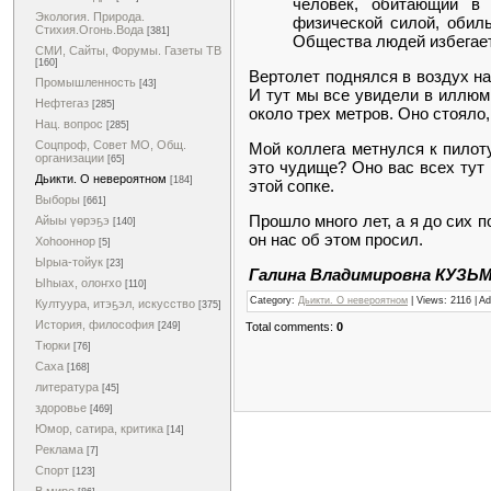
человек, обитающий в 
Экология. Природа.
физической силой, обил
Стихия.Огонь.Вода
[381]
Общества людей избегает,
СМИ, Сайты, Форумы. Газеты ТВ
[160]
Вертолет поднялся в воздух на
Промышленность
[43]
И тут мы все увидели в иллюм
Нефтегаз
[285]
около трех метров. Оно стояло,
Нац. вопрос
[285]
Соцпроф, Совет МО, Общ.
Мой коллега метнулся к пилоту
организации
[65]
это чудище? Оно вас всех тут 
Дьикти. О невероятном
[184]
этой сопке.
Выборы
[661]
Прошло много лет, а я до сих п
Айыы үөрэҕэ
[140]
он нас об этом просил.
Хоһооннор
[5]
Ырыа-тойук
[23]
Галина Владимировна КУЗЬМ
Ыһыах, олоҥхо
[110]
Category:
Дьикти. О невероятном
| Views: 2116 | A
Култуура, итэҕэл, искусство
[375]
История, философия
Total comments:
0
[249]
Тюрки
[76]
Саха
[168]
литература
[45]
здоровье
[469]
Юмор, сатира, критика
[14]
Реклама
[7]
Спорт
[123]