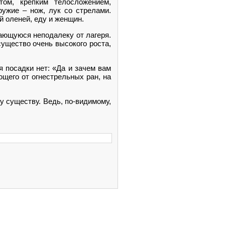
ом, крепким телосложением,
ужие – нож, лук со стрелами.
й оленей, еду и женщин.
шающуюся неподалеку от лагеря.
ущество очень высокого роста,
я посадки нет: «Да и зачем вам
ющего от огнестрельных ран, на
му существу. Ведь, по-видимому,