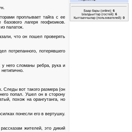
ун.
Баар бары (online):
6
Ыалдьыттар (гостей):
6
торами проплывает тайга с ее
Кыттааччылар (пользователей):
0
 базового лагеря геофизиков.
из палаток.
азали, что он пошел проверять
ел потрепанного, потерявшего
к у него сломаны ребра, рука и
 нетипично.
к. Следы вот такого размера (он
 него попал. Ушел он в сторону
атый, похож на орангутанга, но
силках понесли его в вертушку.
рассказам жителей, это дикий