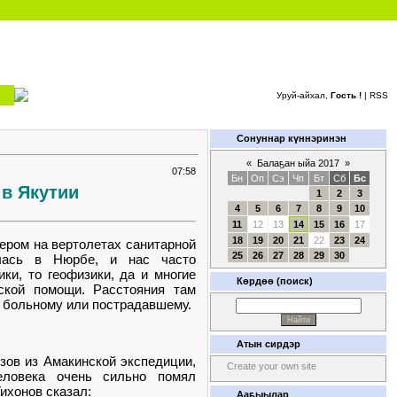
Уруй-айхал,
Гость !
|
RSS
Сонуннар күннэринэн
«
Балаҕан ыйа 2017
»
07:58
Бн
Оп
Сэ
Чп
Бт
Сб
Бс
 в Якутии
1
2
3
4
5
6
7
8
9
10
11
12
13
14
15
16
17
18
19
20
21
22
23
24
ером на вертолетах санитарной
25
26
27
28
29
30
лась в Нюрбе, и нас часто
ки, то геофизики, да и многие
Көрдөө (поиск)
ской помощи. Расстояния там
 больному или пострадавшему.
Атын сирдэр
зов из Амакинской экспедиции,
Create your own site
еловека очень сильно помял
ихонов сказал:
Ааҕыылар