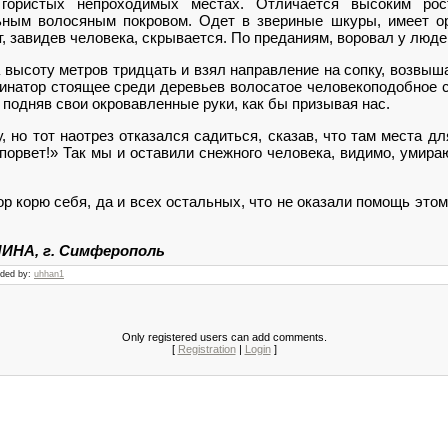
гористых непроходимых местах. Отличается высоким рост
ьным волосяным покровом. Одет в звериные шкуры, имеет ор
 завидев человека, скрывается. По преданиям, воровал у люде
 высоту метров тридцать и взял направление на сопку, возвы
инатор стоящее среди деревьев волосатое человекоподобное с
 подняв свои окровавленные руки, как бы призывая нас.
, но тот наотрез отказался садиться, сказав, что там места дл
порвет!» Так мы и оставили снежного человека, видимо, умира
ор корю себя, да и всех остальных, что не оказали помощь это
ИНА, г. Симферополь
dded by:
uhhan1
Only registered users can add comments.
[
Registration
|
Login
]