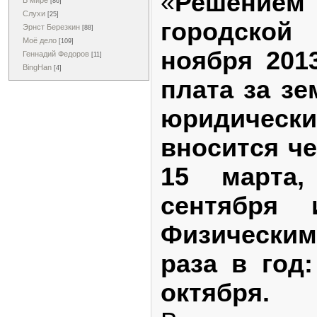
«
Решени
В мире
[86]
Слухи
[25]
городско
Эрнст Березкин
[88]
Моё дело
[109]
ноября 201
Геннадий Федоров
[11]
BingHan
[4]
плата за з
юридиче
вносится че
15 марта
сентября 
Физически
раза в год
октября.