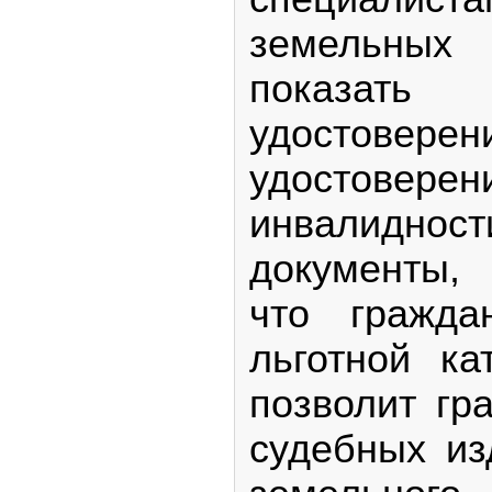
земельны
показат
удостов
удосто
инвалидн
документы,
что гражда
льготной ка
позволит гр
судебных из