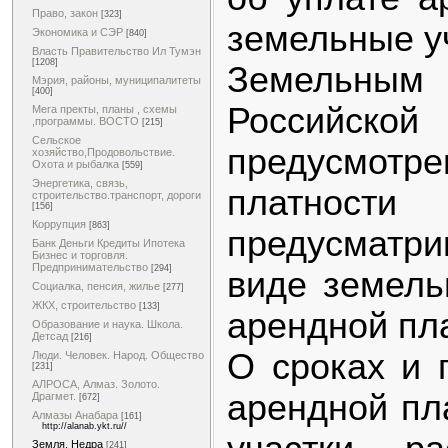
Право, закон
[323]
земельные у
Экономика и СЭР
[840]
Власть Правительство Ил Тумэн
[1208]
Земельн
Мэрия, районы, муниципалитеты
[400]
Российск
Мега пректы, планы , схемы
,программы. ВОСТО
[215]
Сельское
предусмо
хозяйство,Продовольствие.
Охота и рыбалка
[559]
Энергетика, связь,
платно
строительство.транспорт, дороги
[156]
Коррупция
[863]
предусматр
Банк Деньги Кредиты Ипотека
Бизнес и торговля.
Предпринимательство
[294]
виде земель
Социалка, пенсия, жилье
[277]
ЖКХ, строительство
[133]
арендной пл
Образование и наука. Школа.
Детсад
[216]
О сроках и 
Люди. Человек. Народ. Общество
[231]
АЛРОСА, Алмаз. Золото.
арендной пл
Драгмет.
[672]
Алмазы Анабара
[161]
http://alanab.ykt.ru//
Земля. Недра
[241]