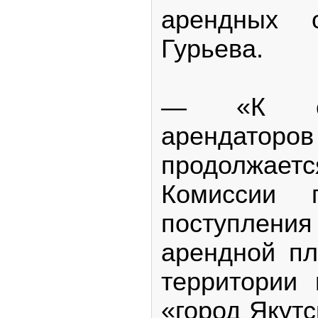
арендных 
Гурьева.
— «К св
арендаторов
продолж
Комиссии 
поступлен
арендной п
территории 
«город Якутс