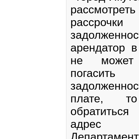
рассмотре
рассро
задолже
арендатор в
не может 
погасить
задолженно
плате, 
обратиться
адрес 
Департамен