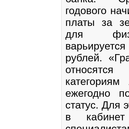
годового на
платы за з
для физ
варьируется
рублей. «Гр
относятс
категориям
ежегодно п
статус. Для 
в кабин
специалис