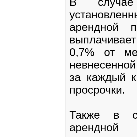
В случа
установ
арендной п
выплачивае
0,7% от ме
невнесенно
за каждый 
просрочки.
Также в с
арендн