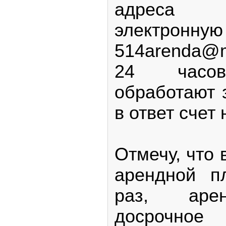
адреса 
электро
514arenda@m
24 часов
обработают 
в ответ счет 
Отмечу, что 
арендной п
раз, арен
досрочно