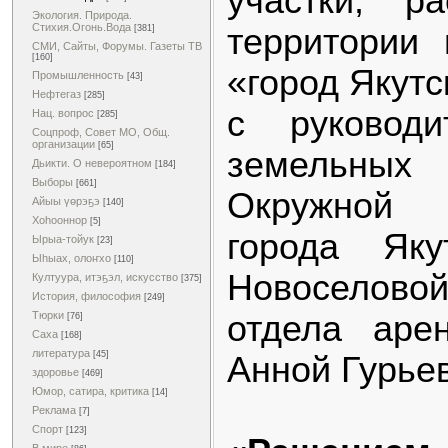
участки, р
Экология. Природа.
Стихия.Огонь.Вода
территории 
[381]
СМИ, Сайты, Форумы. Газеты ТВ
[160]
«город Якутс
Промышленность
[43]
Нефтегаз
[285]
с руководи
Нац. вопрос
[285]
Соцпроф, Совет МО, Общ.
организации
[65]
земельн
Дьикти. О невероятном
[184]
Выборы
[661]
Окружной 
Айыы үөрэҕэ
[140]
Хоһооннор
[5]
города Яку
Ырыа-тойук
[23]
Ыһыах, олоҥхо
[110]
Новоселово
Култуура, итэҕэл, искусство
[375]
История, философия
[249]
отдела аре
Тюрки
[76]
Саха
[168]
литература
[45]
Анной Гурье
здоровье
[469]
Юмор, сатира, критика
[14]
Реклама
[7]
Спорт
[123]