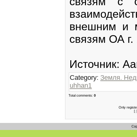
связям с о
взаимодей
внешним и 
связям ОА г.
Источник: Aar
Category:
Земля. Нед
uhhan1
Total comments:
0
Only regist
[
Cop