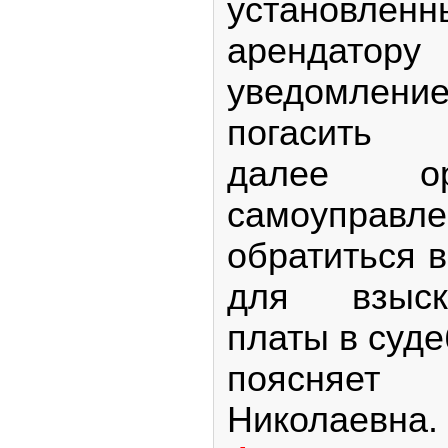
установл
арендатор
уведомление
погасить 
далее ор
самоуправл
обратиться 
для взыск
платы в суд
поясняе
Николаевна