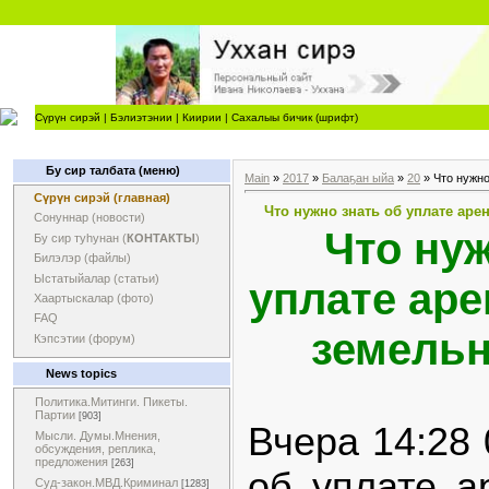
Сүрүн сирэй
|
Бэлиэтэнии
|
Киирии
|
Сахалыы бичик (шрифт)
Бу сир талбата (меню)
Main
»
2017
»
Балаҕан ыйа
»
20
» Что нужно
Сүрүн сирэй (главная)
Что нужно знать об уплате аре
Сонуннар (новости)
Что нуж
Бу сир туһунан (
КОНТАКТЫ
)
Билэлэр (файлы)
Ыстатыйалар (статьи)
уплате аре
Хаартыскалар (фото)
FAQ
земельн
Кэпсэтии (форум)
News topics
Политика.Митинги. Пикеты.
Партии
[903]
Вчера 14:28 
Мысли. Думы.Мнения,
обсуждения, реплика,
предложения
[263]
об уплате а
Суд-закон.МВД.Криминал
[1283]