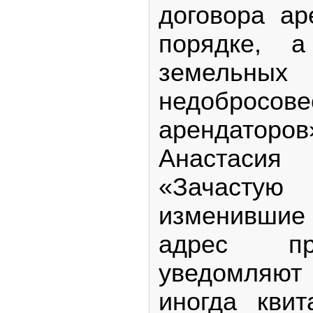
договора а
порядке, а
земельны
недобросове
арендаторо
Анастаси
«Зачаст
изменившие 
адрес пр
уведомляют 
иногда кви