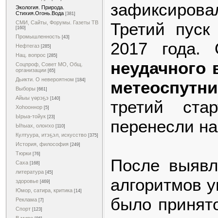
зафиксирова
Экология. Природа.
Стихия.Огонь.Вода
[381]
Третий пуск
СМИ, Сайты, Форумы. Газеты ТВ
[160]
Промышленность
[43]
2017 года. 
Нефтегаз
[285]
Нац. вопрос
[285]
неудачного 
Соцпроф, Совет МО, Общ.
организации
[65]
Дьикти. О невероятном
[184]
метеоспутн
Выборы
[661]
Айыы үөрэҕэ
[140]
третий ста
Хоһооннор
[5]
Ырыа-тойук
[23]
перенесли на
Ыһыах, олоҥхо
[110]
Култуура, итэҕэл, искусство
[375]
История, философия
[249]
Тюрки
[76]
После выявл
Саха
[168]
литература
[45]
алгоритмов у
здоровье
[469]
Юмор, сатира, критика
[14]
было принято
Реклама
[7]
Спорт
[123]