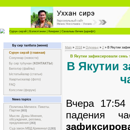
Сүрүн сирэй
|
Бэлиэтэнии
|
Киирии
|
Сахалыы бичик (шрифт)
Бу сир талбата (меню)
Main
»
2018
»
Олунньу
»
2
» В Якутии зафи
Сүрүн сирэй (главная)
В Якутии зафиксировали семь т
Сонуннар (новости)
В Якутии 
Бу сир туһунан (
КОНТАКТЫ
)
Билэлэр (файлы)
Ыстатыйалар (статьи)
ч
Хаартыскалар (фото)
FAQ
Кэпсэтии (форум)
Вчера 17:54
News topics
Политика.Митинги. Пикеты.
Партии
падения ча
[903]
Мысли. Думы.Мнения,
обсуждения, реплика,
зафиксиров
предложения
[263]
Суд-закон.МВД.Криминал
[1283]