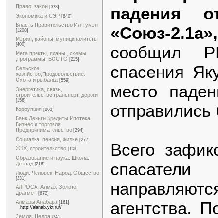
Право, закон
падения о
[323]
Экономика и СЭР
[840]
Власть Правительство Ил Тумэн
«Союз-2.1а»,
[1208]
Мэрия, районы, муниципалитеты
[400]
сообщил Р
Мега пректы, планы , схемы
,программы. ВОСТО
[215]
спасения Яку
Сельское
хозяйство,Продовольствие.
Охота и рыбалка
[559]
место паде
Энергетика, связь,
строительство.транспорт, дороги
[156]
отправились 
Коррупция
[863]
Банк Деньги Кредиты Ипотека
Бизнес и торговля.
Предпринимательство
[294]
Социалка, пенсия, жилье
[277]
Всего зафик
ЖКХ, строительство
[133]
Образование и наука. Школа.
спасатели
Детсад
[216]
Люди. Человек. Народ. Общество
[231]
направляютс
АЛРОСА, Алмаз. Золото.
Драгмет.
[672]
агентства. П
Алмазы Анабара
[161]
http://alanab.ykt.ru//
Земля. Недра
[241]