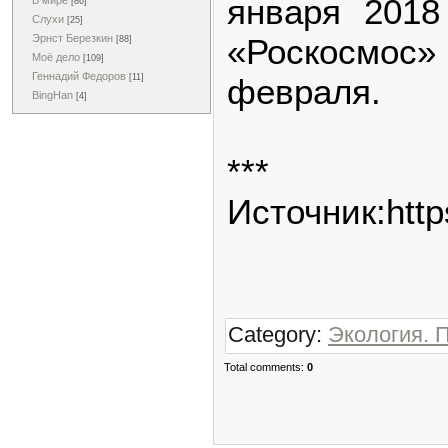
января 2018
В мире
[86]
Слухи
[25]
«Роскосмос»
Эрнст Березкин
[88]
Моё дело
[109]
Геннадий Федоров
февраля.
[11]
BingHan
[4]
***
Источник:http
Category:
Экология. 
Total comments:
0