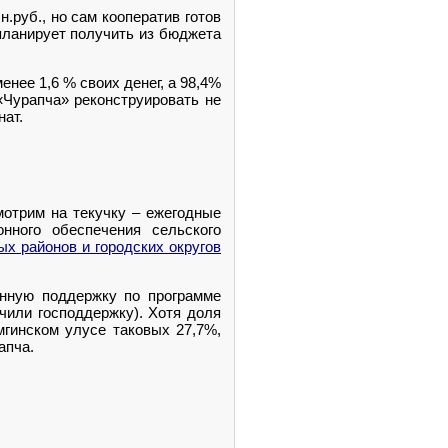
.руб., но сам кооператив готов
 планирует получить из бюджета
нее 1,6 % своих денег, а 98,4%
«Чурапча» реконструировать не
нат.
мотрим на текучку – ежегодные
нного обеспечения сельского
х районов и городских округов
енную поддержку по программе
чили господдержку). Хотя доля
мгинском улусе таковых 27,7%,
апча.