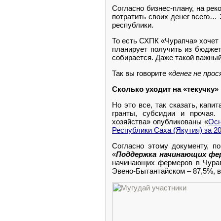
Согласно бизнес-плану, на рек
потратить своих денег всего… 
республики.
То есть СХПК «Чурапча» хочет 
планирует получить из бюджет
собирается. Даже такой важный
Так вы говорите «
денег не про
Сколько уходит на «текучку»
Но это все, так сказать, кап
гранты, субсидии и прочая.
хозяйства» опубликованы «
Осн
Республики Саха (Якутия) за 2
Согласно этому документу, п
«
Поддержка начинающих фе
начинающих фермеров в Чурапч
Эвено-Бытантайском – 87,5%, в