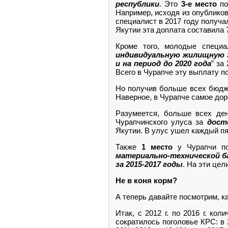
республики
. Это
3-е место
по
Например, исходя из опубликов
специалист в 2017 году получал
Якутии эта доплата составила 7
Кроме того, молодые специ
индивидуальную жилищную 
и на период до 2020 года
” за
Всего в Чурапче эту выплату 
Но получив больше всех бюдж
Наверное, в Чурапче самое до
Разумеется, больше всех ден
Чурапчинского улуса за
дост
Якутии. В улус ушел каждый пя
Также
1 место
у Чурапчи по
материально-технической б
за 2015-2017 годы
. На эти цел
Не в коня корм?
А теперь давайте посмотрим, к
Итак, с 2012 г. по 2016 г. к
сократилось поголовье КРС: в 2