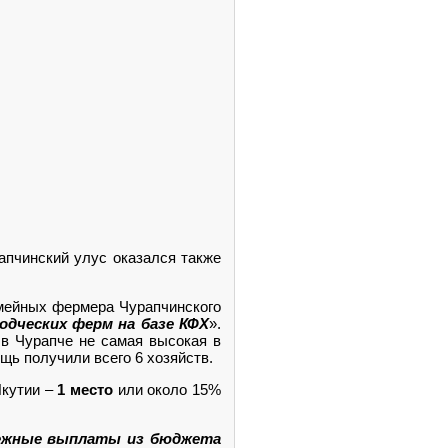
пчинский улус оказался также
емейных фермера Чурапчинского
дческих ферм на базе КФХ
».
 в Чурапче не самая высокая в
щь получили всего 6 хозяйств.
Якутии –
1 место
или около 15%
ежные выплаты из бюджета