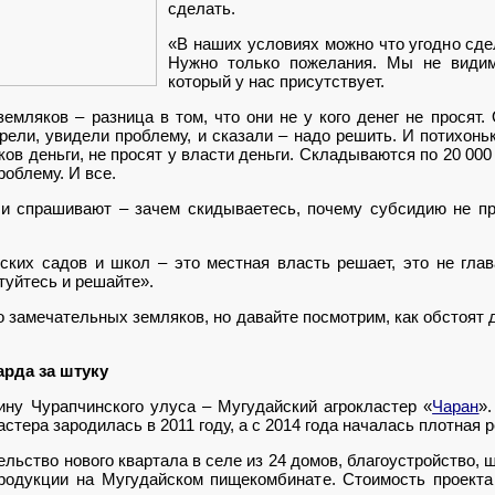
сделать.
«В наших условиях можно что угодно сдел
Нужно только пожелания. Мы не видим
который у нас присутствует.
емляков – разница в том, что они не у кого денег не просят. 
трели, увидели проблему, и сказали – надо решить. И потихонь
ов деньги, не просят у власти деньги. Складываются по 20 000 
облему. И все.
 и спрашивают – зачем скидываетесь, почему субсидию не пр
ских садов и школ – это местная власть решает, это не гла
туйтесь и решайте».
го замечательных земляков, но давайте посмотрим, как обстоят
рда за штуку
ну Чурапчинского улуса – Мугудайский агрокластер «
Чаран
»
астера зародилась в 2011 году, а с 2014 года началась плотная 
ьство нового квартала в селе из 24 домов, благоустройство, ш
продукции на Мугудайском пищекомбинате. Стоимость проект