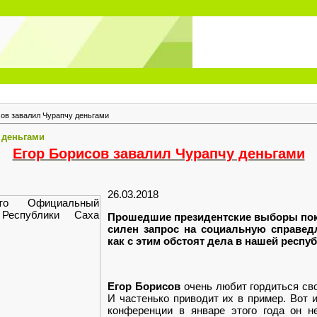
сов завалил Чурапчу деньгами
 деньгами
Егор Борисов завалил Чурапчу деньгами
26.03.2018
Прош
едшие президентские выборы пока
силен запрос на социальную справед
как с этим обстоят дела в нашей респу
Егор Борисов
очень любит гордиться св
И частенько приводит их в пример. Вот 
конференции в январе этого года он н