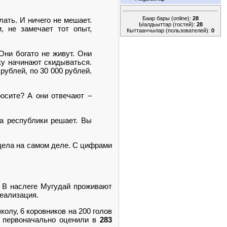
Баар бары (online):
28
ать. И ничего не мешает.
Ыалдьыттар (гостей):
28
, не замечает тот опыт,
Кыттааччылар (пользователей):
0
Они богато не живут. Они
ку начинают скидываться.
рублей, по 30 000 рублей.
осите? А они отвечают –
ва республики решает. Вы
 дела на самом деле. С цифрами
. В наслеге Мугудай проживают
реализация.
колу, 6 коровников на 200 голов
а первоначально оценили в
283