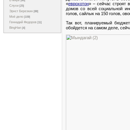
В мире
[86]
«
еврохотон
» – сейчас строят 
Слухи
[25]
домов со всей социальной ин
Эрнст Березкин
[88]
голов, сайлык на 150 голов, ов
Моё дело
[109]
Так вот, планируемый бюдже
Геннадий Федоров
[11]
обойдется на самом деле, сейч
BingHan
[4]