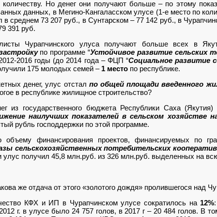
 количеству. Но денег они получают больше – по этому пок
анных данных, в Мегино-Кангаласском улусе (1-е место по коли
 в среднем 73 207 руб., в Сунтарском – 77 142 руб., в Чурапчин
9 391 руб.
алисты Чурапчинского улуса получают больше всех в Як
застройку
по программе “
Устойчивое развитие сельских т
 2012-2016 годы (до 2014 года – ФЦП “
Социальное развитие се
получили 175 молодых семей –
1 место
по республике.
етных денег, улус отстал
по общей площади введенного жи
рогое в республике жилищное строительство?
ег из государственного бюджета Республики Саха (Якутия)
ижение наилучших показателей в сельском хозяйстве на
тый рубль господдержки по этой программе.
 объему финансирования проектов, финансируемых по гр
азы сельскохозяйственных потребительских кооперативо
и улус получил 45,8 млн.руб. из 326 млн.руб. выделенных на вс
акова же отдача от этого «золотого дождя» пролившегося над Чу
оличество КФХ и ИП в Чурапчинском улусе сократилось на
12%
012 г. в улусе было 24 757 голов, в 2017 г – 20 484 голов. В 