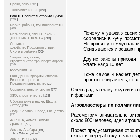
Право, закон
[323]
Экономика и СЭР
[840]
Власть Правительство Ил Тумэн
[1208]
Мэрия, районы, муниципалитеты
[400]
Почему я уважаю своих з
Мега пректы, планы , схемы
собрались в кучу, посмо
,программы. ВОСТО
[215]
Не просят у коммунальник
Сельское
хозяйство,Продовольствие.
Скидываются и решают пр
Охота и рыбалка
[559]
Энергетика, связь,
Другие районы приходят
строительство.транспорт, дороги
ждать надо 10 лет.
[156]
Коррупция
[863]
Тоже самое и насчет дет
Банк Деньги Кредиты Ипотека
просто собирайтесь, сове
Бизнес и торговля.
Предпринимательство
[294]
Очень рад за главу Якутии и е
Социалка, пенсия, жилье
[277]
и фактами.
ЖКХ, строительство
[133]
Образование и наука. Школа.
Агрокласстеры по полмиллиа
Детсад
[216]
Люди. Человек. Народ. Общество
Рассмотрим внимательно витри
[231]
около 800 человек, идея агрокл
АЛРОСА, Алмаз. Золото.
Драгмет.
[672]
Проект предусматривал строител
Алмазы Анабара
[161]
http://alanab.ykt.ru//
скота и переработку сельхоз
Земля. Недра
[241]