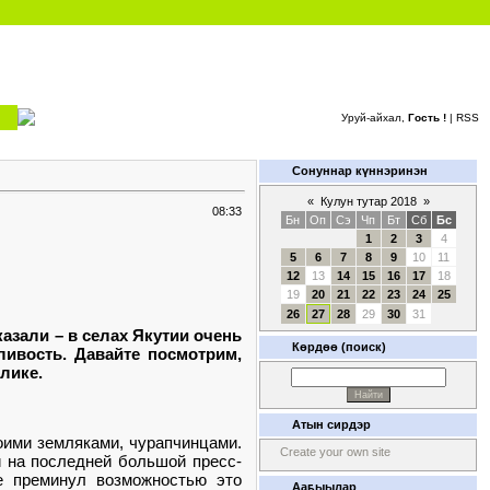
Уруй-айхал,
Гость !
|
RSS
Сонуннар күннэринэн
«
Кулун тутар 2018
»
08:33
Бн
Оп
Сэ
Чп
Бт
Сб
Бс
1
2
3
4
5
6
7
8
9
10
11
12
13
14
15
16
17
18
19
20
21
22
23
24
25
26
27
28
29
30
31
зали – в селах Якутии очень
Көрдөө (поиск)
ливость. Давайте посмотрим,
блике.
Атын сирдэр
оими земляками, чурапчинцами.
Create your own site
и на последней большой пресс-
е преминул возможностью это
Ааҕыылар