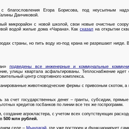
 с благословления Егора Борисова, под неусыпным над
алины Данчиковой.
вый микрорайон с новой школой, свои новые очистные соору
ьевой водой жилые дома «Чарана». Как
сказал
на открытии скв
одах страны, но пить воду из-под крана не разрешают нигде. 
.
ран»
подведены все инженерные и коммунальные коммуни
ние, улицы квартала асфальтированы. Теплоснабжение идет о
овительный центр спортивного комплекса.
ланированные животноводческие фермы с привозным скотом, а 
ь за счет государственных денег – гранты, субсидии, прямы
ьготных кредитов госбанков по линии все тех же госпрограмм.
 создание агрокластера, с учетом всех сопутствующих расходо
 в
500 млн рублей.
еднем селе –
Мындагай
, где уже построен и функционирует са