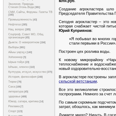
млн.руб
.
Экология. Природа.
Стихия.Огонь.Вода
[381]
Создание агрокластера шло
СМИ, Сайты, Форумы. Газеты ТВ
Председателя Правительства Г
[160]
Промышленность
[43]
Сегодня агрокластер – это но
Нефтегаз
[285]
которая снабжает чистой пит
Нац. вопрос
Юрий Куприянов
:
[285]
Соцпроф, Совет МО, Общ.
организации
[65]
«Я побывал во многих гор
Дьикти. О невероятном
стали первыми в России»
[184]
Выборы
[661]
Построен цех розлива воды.
Айыы үөрэҕэ
[140]
Хоһооннор
[5]
К новому микрорайону «Ча
Ырыа-тойук
[23]
теплоснабжение и водоснабже
Ыһыах, олоҥхо
[110]
новый оздоровительно-восстан
Култуура, итэҕэл, искусство
[375]
В агрокластере построены зап
История, философия
[249]
сельской ветстанции
.
Тюрки
[76]
Саха
[168]
Все это великолепие строилос
литература
[45]
госпрограмм. Немного за счет л
здоровье
[469]
Юмор, сатира, критика
По самым скромным подсчетом,
[14]
затрат, обошлось, как минимум
Реклама
[7]
Спорт
[123]
Думаете много? Ничуть. В сос