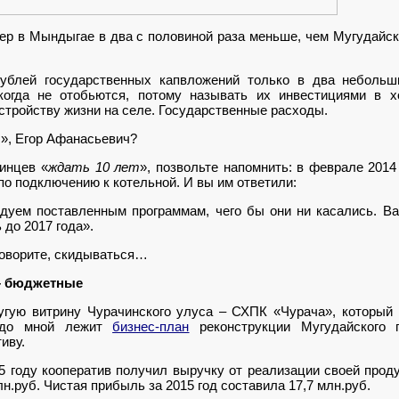
тер в Мындыгае в два с половиной раза меньше, чем Мугудайс
ублей государственных капвложений только в два небольши
когда не отобьются, потому называть их инвестициями в хо
стройству жизни на селе. Государственные расходы.
т
», Егор Афанасьевич?
инцев «
ждать 10 лет
», позвольте напомнить: в феврале 2014
по подключению к котельной. И вы им ответили:
дуем поставленным программам, чего бы они ни касались. Ва
 до 2017 года».
говорите, скидываться…
 – бюджетные
угую витрину Чурачинского улуса – СХПК «Чурача», который
редо мной лежит
бизнес-план
реконструкции Мугудайского 
иву.
15 году кооператив получил выручку от реализации своей проду
н.руб. Чистая прибыль за 2015 год составила 17,7 млн.руб.