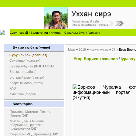
Сүрүн сирэй
|
Бэлиэтэнии
|
Киирии
|
Сахалыы бичик (шрифт)
Бу сир талбата (меню)
Main
»
2018
»
Кулун тутар
»
27
» Егор Бори
Сүрүн сирэй (главная)
Егор Борисов завалил Чурапчу
Сонуннар (новости)
Бу сир туһунан (
КОНТАКТЫ
)
Билэлэр (файлы)
Ыстатыйалар (статьи)
Хаартыскалар (фото)
FAQ
Кэпсэтии (форум)
News topics
Политика.Митинги. Пикеты.
Партии
[903]
Мысли. Думы.Мнения,
обсуждения, реплика,
предложения
[263]
Суд-закон.МВД.Криминал
[1283]