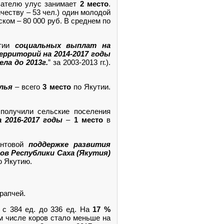
азателю улус занимает
2 место
.
честву – 53 чел.) один молодой
ском – 80 000 руб. В среднем по
утии
социальных выплат на
ерриторий на 2014-2017 годы
ла до 2013г.
” за 2003-2013 гг.).
лья
– всего
3 место
по Якутии.
 получили сельские поселения
 2016-2017 годы
–
1 место
в
антовой
поддержке развития
в Республики Саха (Якутия)
ю Якутию.
рапчей.
: с 384 ед. до 336 ед. На
17 %
том числе коров стало меньше на