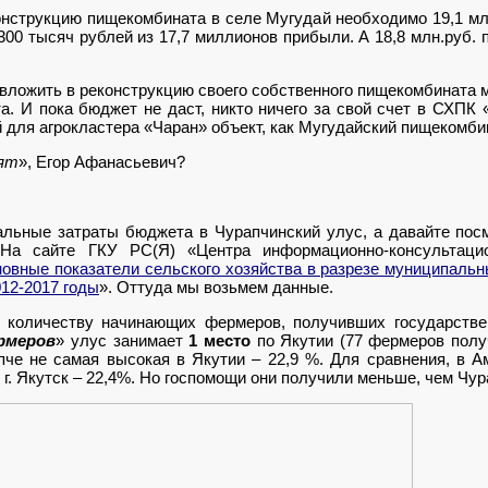
онструкцию пищекомбината в селе Мугудай необходимо 19,1 млн
300 тысяч рублей из 17,7 миллионов прибыли. А 18,8 млн.руб.
вложить в реконструкцию своего собственного пищекомбината ме
а. И пока бюджет не даст, никто ничего за свой счет в СХПК 
 для агрокластера «Чаран» объект, как Мугудайский пищекомби
сят
», Егор Афанасьевич?
итальные затраты бюджета в Чурапчинский улус, а давайте пос
 На сайте ГКУ РС(Я) «Центра информационно-консультацио
овные показатели сельского хозяйства в разрезе муниципальны
012-2017 годы
». Оттуда мы возьмем данные.
о количеству начинающих фермеров, получивших государств
рмеров
» улус занимает
1 место
по Якутии (77 фермеров полу
е не самая высокая в Якутии – 22,9 %. Для сравнения, в А
 г. Якутск – 22,4%. Но госпомощи они получили меньше, чем Чур