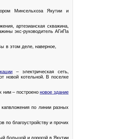
зором Минсельхоза Якутии и
жения, артезианская скважина,
ажины экс-руководитель АГиПа
Вы в этом деле, наверное,
кации
– электрическая сеть,
т новой котельной. В поселке
к ним – построено
новое здание
е капвложения по линии разных
в по благоустройству и прочих
мый большой и дорогой в Якутии