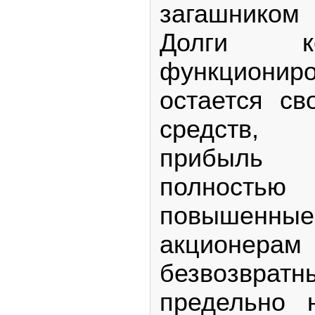
загашнико
Долги к
функционир
остается св
средств, 
прибыль
полност
повышенн
акционерам
безвозврат
предельно 