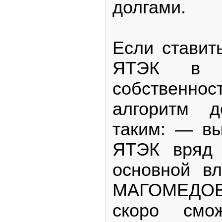
долгами.
Если ставит
ЯТЭК в го
собственнос
алгоритм д
таким: — вы
ЯТЭК вряд
основной в
МАГОМЕДОВ
скоро смож