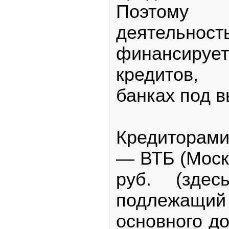
Поэтом
деятель
финансир
кредитов,
банках под 
Кредиторам
— ВТБ (Моск
руб. (зд
подлежащий
основного до