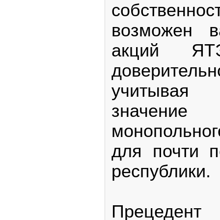
собственн
возможен в
акций Я
доверитель
учитывая 
значение
монопольног
для почти 
республики.
Прецед