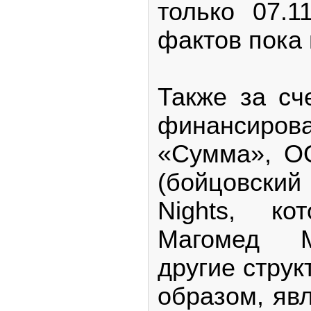
только 07.1
фактов пока
Также за с
финанси
«Сумма», О
(бойцовский 
Nights, ко
Магомед 
другие струк
образом, яв