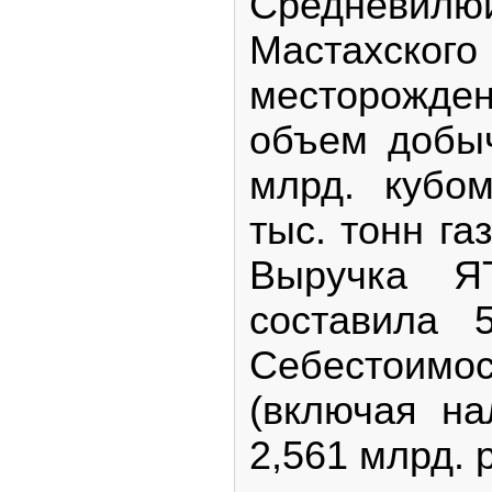
Среднев
Мастахского
месторожд
объем добыч
млрд. кубо
тыс. тонн га
Выручка Я
составила 
Себестоим
(включая н
2,561 млрд. 