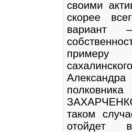
своими акти
скорее все
вариант 
собственнос
пример
сахалинско
Александр
полковн
ЗАХАРЧЕНКО
таком случ
отойдет 