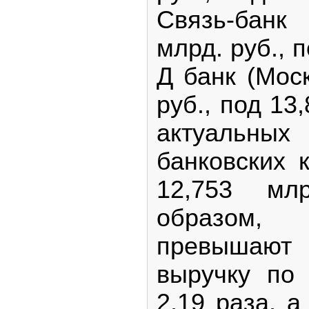
Связь-банк
млрд. руб., 
Д банк (Мос
руб., под 1
актуальных 
банковских
12,753 мл
образом
превышаю
выручку по 
2,19 раза, 