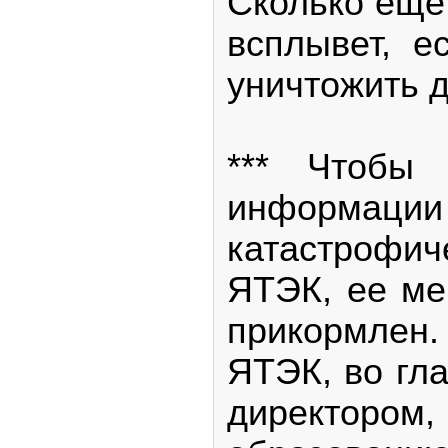
Сколько еще
всплывет, е
уничтожить 
*** Чтобы 
информа
катастрофи
ЯТЭК, ее м
прикормлен
ЯТЭК, во гл
директором