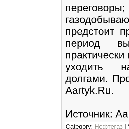
переговоры
газодобыв
предстоит п
период вы
практически 
уходить 
долгами. П
Aartyk.Ru.
Источник: Aar
Category:
Нефтегаз
| 