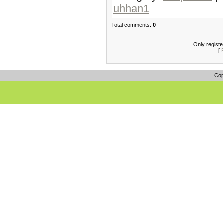
uhhan1
Total comments:
0
Only regist
[
Cop