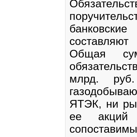
Обязател
поручитель
банковс
составляют
Общая су
обязательс
млрд. руб
газодобыв
ЯТЭК, ни ры
ее акций
сопостав