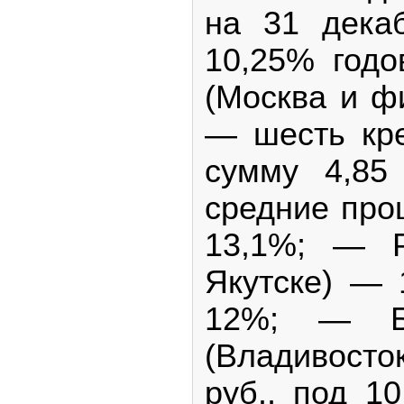
на 31 декаб
10,25% год
(Москва и ф
— шесть кр
сумму 4,85
средние про
13,1%; — 
Якутске) — 
12%; — Б
(Владивосто
руб., под 1