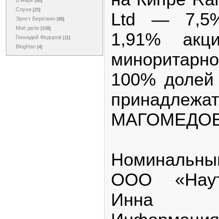
В мире
[86]
Слухи
[25]
Ltd — 7,5
Эрнст Березкин
[88]
Моё дело
[109]
1,91% акц
Геннадий Федоров
[11]
BingHan
[4]
миноритарно
100% долей
принадле
МАГОМЕДОВ
Номинальн
ООО «Наут
Инна 