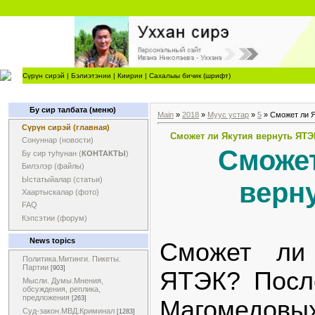
Сүрүн сирэй
|
Бэлиэтэнии
|
Киирии
|
Сахалыы бичик (шрифт)
Бу сир талбата (меню)
Main
»
2018
»
Муус устар
»
5
» Сможет ли 
Сүрүн сирэй (главная)
Сможет ли Якутия вернуть ЯТЭ
Сонуннар (новости)
Сможет
Бу сир туһунан (
КОНТАКТЫ
)
Билэлэр (файлы)
Ыстатыйалар (статьи)
верн
Хаартыскалар (фото)
FAQ
Кэпсэтии (форум)
News topics
Сможет ли 
Политика.Митинги. Пикеты.
Партии
[903]
ЯТЭК? Посл
Мысли. Думы.Мнения,
обсуждения, реплика,
предложения
[263]
Магомедов
Суд-закон.МВД.Криминал
[1283]