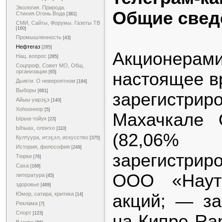
Экология. Природа.
Общие свед
Стихия.Огонь.Вода
[381]
СМИ, Сайты, Форумы. Газеты ТВ
[160]
Промышленность
[43]
Нефтегаз
[285]
Акционе
Нац. вопрос
[285]
Соцпроф, Совет МО, Общ.
организации
настоящее в
[65]
Дьикти. О невероятном
[184]
Выборы
[661]
зарегист
Айыы үөрэҕэ
[140]
Хоһооннор
[5]
Махачкале 
Ырыа-тойук
[23]
Ыһыах, олоҥхо
[110]
(82,06%
Култуура, итэҕэл, искусство
[375]
История, философия
[249]
зарегистрир
Тюрки
[76]
Саха
[168]
ООО «Наут
литература
[45]
здоровье
[469]
Юмор, сатира, критика
акций; — за
[14]
Реклама
[7]
Спорт
[123]
на Кипре Ran