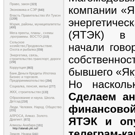
Право, закон
[323]
компании «Я
Экономика и СЭР
[840]
Власть Правительство Ил Тумэн
энергетиче
[1208]
Мэрия, районы, муниципалитеты
[400]
(ЯТЭК) в 
Мега пректы, планы , схемы
,программы. ВОСТО
[215]
Сельское
начали гово
хозяйство,Продовольствие.
Охота и рыбалка
[559]
Энергетика, связь,
собственно
строительство.транспорт, дороги
[156]
Коррупция
бывшего «Як
[863]
Банк Деньги Кредиты Ипотека
Бизнес и торговля.
Но насколь
Предпринимательство
[294]
Социалка, пенсия, жилье
[277]
ЖКХ, строительство
Сделаем ан
[133]
Образование и наука. Школа.
Детсад
[216]
финансов
Люди. Человек. Народ. Общество
[231]
АЛРОСА, Алмаз. Золото.
ЯТЭК и оп
Драгмет.
[672]
Алмазы Анабара
[161]
http://alanab.ykt.ru//
телеграм-к
Земля. Недра
[241]