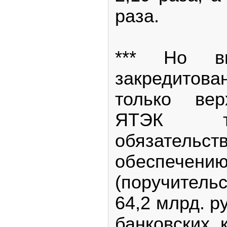
раза.
*** Но вы
закредитов
только вер
ЯТЭК т
обязат
обеспечени
(поручител
64,2 млрд. ру
банковских 