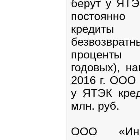
берут у ЯТЭ
постоянно 
кредиты
безвозврат
проценты 
годовых), н
2016 г. ООО
у ЯТЭК кре
млн. руб.
ООО «Инв