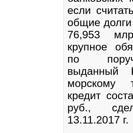
если считат
общие долги
76,953 мл
крупное об
по поруч
выданный В
морскому т
кредит сост
руб., сде
13.11.2017 г.