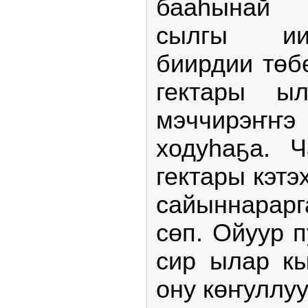
бааһынай х
сылгы ии
биирдии төб
гектары ыл
мэччирэҥҥ
ходуһаҕа. 
гектары кэт
сайыннара
сөп. Ойуур 
сир ылар кы
ону көҥуллуу