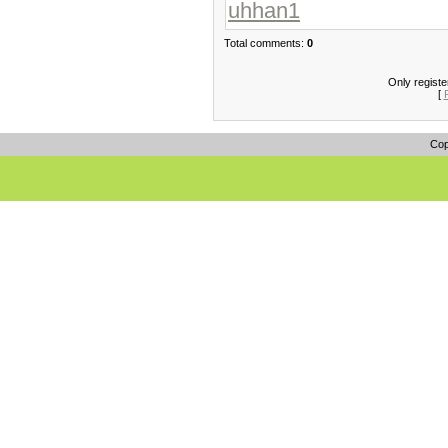
uhhan1
Total comments:
0
Only regist
[
Cop