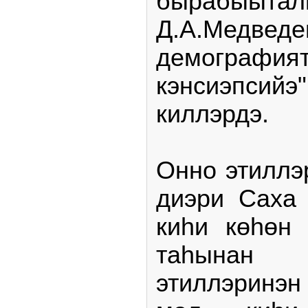
бырабыытал
Д.А.Медве
демография
кэнсиэпсийэ
киллэрдэ.
Онно этиллэ
диэри Саха 
киһи көһөн 
таһынан
этиллэринэ