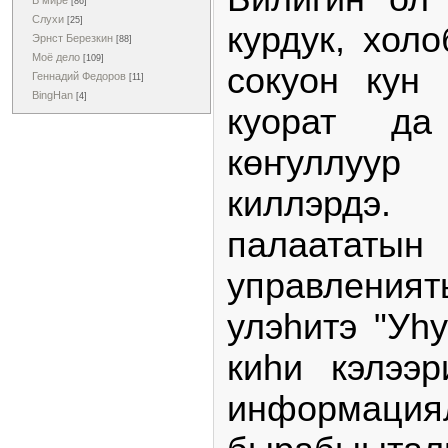
В мире
[86]
Слухи
[25]
курдук, хол
Эрнст Березкин
[88]
Моё дело
[109]
сокуон кун 
Геннадий Федоров
[11]
BingHan
[4]
куорат д
көҥуллуу
киллэрд
палаа
управления
улэһитэ "Уһ
киһи кэлээ
информа