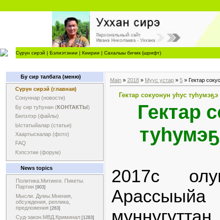
Сүрүн сирэй
|
Бэлиэтэнии
|
Киирии
|
Сахалыы бичик (шрифт)
Бу сир талбата (меню)
Main
»
2018
»
Муус устар
»
5
» Гектар соку
Сүрүн сирэй (главная)
Гектар сокуонун уһус туһумэҕэ
Сонуннар (новости)
Гектар с
Бу сир туһунан (
КОНТАКТЫ
)
Билэлэр (файлы)
Ыстатыйалар (статьи)
туһумэҕ
Хаартыскалар (фото)
FAQ
Кэпсэтии (форум)
News topics
2017с ол
Политика.Митинги. Пикеты.
Партии
[903]
Арассыыйа
Мысли. Думы.Мнения,
обсуждения, реплика,
предложения
[263]
муннугутт
Суд-закон.МВД.Криминал
[1283]