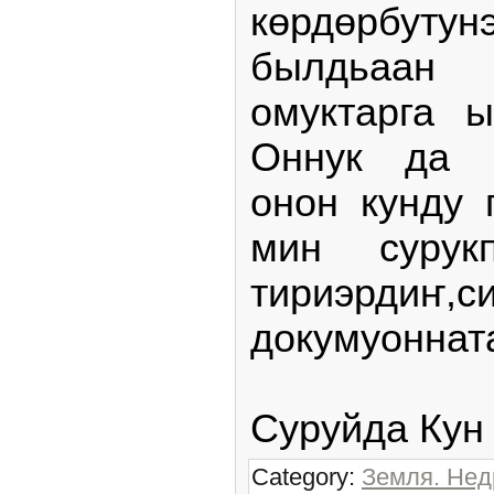
көрдөрбутун
былдьаан
омуктарга ы
Оннук да б
онон кунду 
мин сурукп
тириэрдиҥ,с
докумуоннат
Суруйда Кун
Category:
Земля. Нед