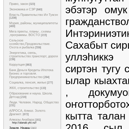
Право, закон
[323]
эбэтэр омук
Экономика и СЭР
[840]
Власть Правительство Ил Тумэн
гражданс
[1208]
Мэрия, районы, муниципалитеты
[400]
Интэриниэ
Мега пректы, планы , схемы
,программы. ВОСТО
[215]
Сельское
Сахабыт сири
хозяйство,Продовольствие.
Охота и рыбалка
[559]
Энергетика, связь,
уллэһиккэ
строительство.транспорт, дороги
[156]
Коррупция
сиртэн тугу 
[863]
Банк Деньги Кредиты Ипотека
Бизнес и торговля.
ылар кыахта
Предпринимательство
[294]
Социалка, пенсия, жилье
[277]
ЖКХ, строительство
, докумуо
[133]
Образование и наука. Школа.
Детсад
[216]
оҥотторбот
Люди. Человек. Народ. Общество
[231]
АЛРОСА, Алмаз. Золото.
кытта талан
Драгмет.
[672]
Алмазы Анабара
[161]
http://alanab.ykt.ru//
2016 сыл
Земля. Недра
[241]