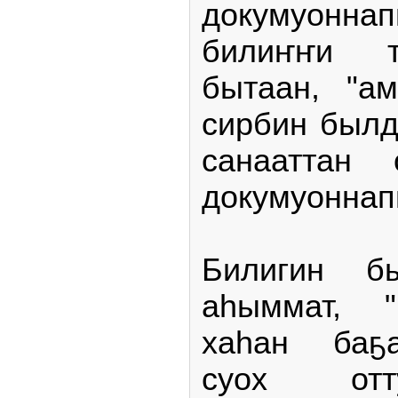
докумуонн
билиҥҥи т
бытаан, "а
сирбин былд
санааттан 
докумуоннап
Билигин б
аһыммат, "г
хаһан баҕа
суох отт