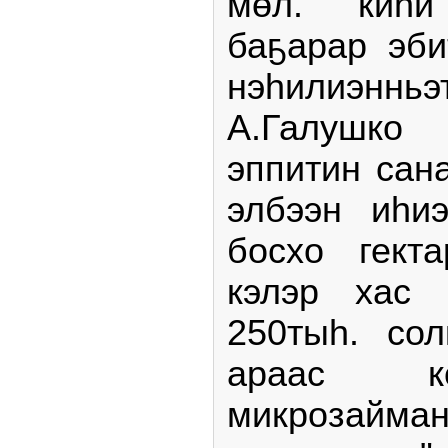
мөл. киһи
баҕарар эб
нэһилиэнн
А.Галушк
эппитин сан
элбээн иһиэ
босхо гект
кэлэр хас 
250тыһ. сол
араас к
микроза