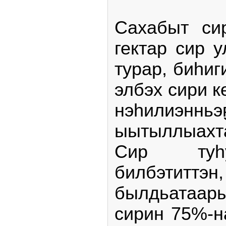
Сахабыт си
гектар сир 
турар, биһиг
элбэх сири к
нэһилиэннь
ыытыллыахт
Сир туһ
билбэтит
былдьатаары
сирин 75%-н