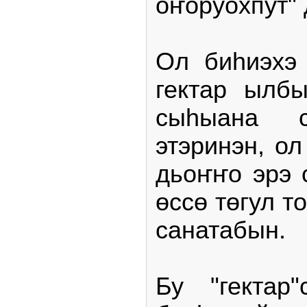
оҥоруохпут" 
Ол биһиэхэ
гектар ылбы
сыһыана с
этэринэн, ол
дьоҥҥо эрэ 
өссө төгул т
санатабын.
Бу "гектар"