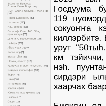
Экология. Природа.
Госдуума б
Стихия.Огонь.Вода
[381]
СМИ, Сайты, Форумы. Газеты ТВ
[160]
119 нуөмэр
Промышленность
[43]
Нефтегаз
[285]
сокуоҥҥа к
Нац. вопрос
[285]
Соцпроф, Совет МО, Общ.
организации
киллэрбитэ. 
[65]
Дьикти. О невероятном
[184]
Выборы
[661]
урут "50тыһ
Айыы үөрэҕэ
[140]
Хоһооннор
[5]
км тэйиччи
Ырыа-тойук
[23]
Ыһыах, олоҥхо
[110]
нэһ. пуунт
Култуура, итэҕэл, искусство
[375]
История, философия
[249]
сирдэри ыл
Тюрки
[76]
Саха
[168]
хаарчах баар
литература
[45]
здоровье
[469]
Юмор, сатира, критика
[14]
Реклама
[7]
Спорт
[123]
Билигин ол