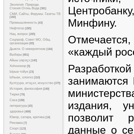
Экология. Природа.
Центробанк
Стихия.Огонь.Вода
[381]
СМИ, Сайты, Форумы. Газеты ТВ
[160]
Минфину.
Промышленность
[43]
Нефтегаз
[285]
Нац. вопрос
[285]
Отмечается,
Соцпроф, Совет МО, Общ.
организации
[65]
«каждый рос
Дьикти. О невероятном
[184]
Выборы
[661]
Айыы үөрэҕэ
[140]
Разрабо
Хоһооннор
[5]
Ырыа-тойук
[23]
занимаются 
Ыһыах, олоҥхо
[110]
Култуура, итэҕэл, искусство
[375]
История, философия
министерств
[249]
Тюрки
[76]
Саха
[168]
издания, у
литература
[45]
здоровье
[469]
позволит р
Юмор, сатира, критика
[14]
Реклама
[7]
данные о се
Спорт
[123]