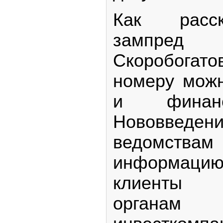
Как расс
зампре
Скоробогат
номеру можн
и финанс
Нововвед
ведомств
информа
клиенты 
органа