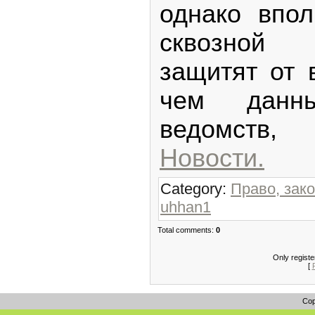
однако впол
сквозной 
защитят от 
чем данн
ведомств
Новости.
Category:
Право, зак
uhhan1
Total comments:
0
Only regist
[
Cop