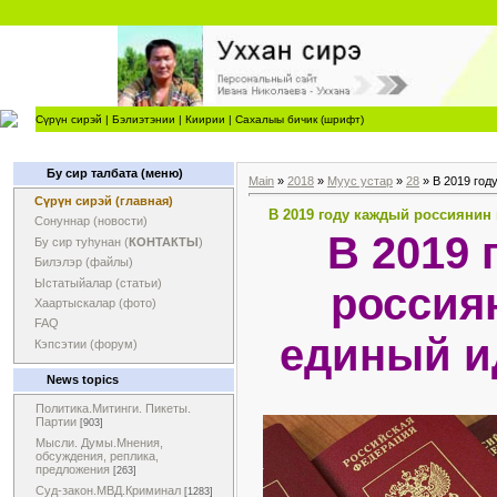
Сүрүн сирэй
|
Бэлиэтэнии
|
Киирии
|
Сахалыы бичик (шрифт)
Бу сир талбата (меню)
Main
»
2018
»
Муус устар
»
28
» В 2019 год
Сүрүн сирэй (главная)
В 2019 году каждый россиянин
Сонуннар (новости)
В 2019 
Бу сир туһунан (
КОНТАКТЫ
)
Билэлэр (файлы)
Ыстатыйалар (статьи)
россия
Хаартыскалар (фото)
FAQ
единый и
Кэпсэтии (форум)
News topics
Политика.Митинги. Пикеты.
Партии
[903]
Мысли. Думы.Мнения,
обсуждения, реплика,
предложения
[263]
Суд-закон.МВД.Криминал
[1283]