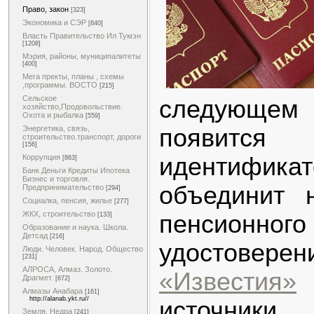
Право, закон
[323]
Экономика и СЭР
[840]
Власть Правительство Ил Тумэн
[1208]
Мэрия, районы, муниципалитеты
[400]
Мега пректы, планы , схемы
,программы. ВОСТО
[215]
Сельское
следующем
хозяйство,Продовольствие.
Охота и рыбалка
[559]
появитс
Энергетика, связь,
строительство.транспорт, дороги
[156]
идентифик
Коррупция
[863]
Банк Деньги Кредиты Ипотека
Бизнес и торговля.
объединит 
Предпринимательство
[294]
Социалка, пенсия, жилье
[277]
ЖКХ, строительство
пенсионног
[133]
Образование и наука. Школа.
Детсад
[216]
удостовер
Люди. Человек. Народ. Общество
[231]
АЛРОСА, Алмаз. Золото.
«Известия»
Драгмет.
[672]
Алмазы Анабара
[161]
http://alanab.ykt.ru//
источник
Земля. Недра
[241]