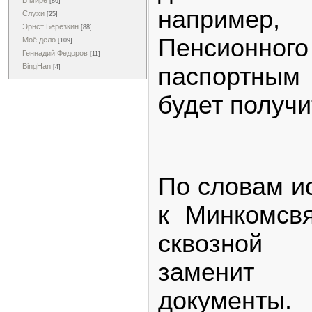
В мире
[86]
наприме
Слухи
[25]
Эрнст Березкин
[88]
Пенсионн
Моё дело
[109]
Геннадий Федоров
[11]
BingHan
паспортны
[4]
будет получ
По словам ис
к Минкомсв
сквозной 
заменит
документы.