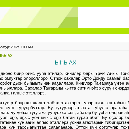
Боотур” 2002с. ЫҺЫАХ
 ЫҺЫАХ
ЫҺЫАХ
дьоно биир биис ууһа этилэр. Кинилэр бары Үрүҥ Айыы Тойо
аас омгуктар олороллоро. Отnон сахалар Орто Дойду саамай б
торбот дьон быһыытынан ааҕаллара. Кинилэр Таҥараҕа үҥэн а
аныыллара. Сахалар Таҥараны кытта ситимнэһэр сүрүн сиэрд
анаан алгыс этэллэрэ.
ттүгэр баар кырдалга элбэх атахтарга турар киэҥ хаптаһын
үс сурт туруорбуттар. Бу тутууларын аата туһулгэ араҥаһа
ар. Бу үөһээ тугу эмэ ууруохха сөп, эбэтэр бу үоһэ олорон аһы
уол оҕо, аҕыс уон кыыс оҕо батан турар эбит. Бу оҕолор б
татынан күн аайы алгыс этэллэрэ уонна атахтарын тибигирэтэ
ара күн тахсыаҕыттан саҕаланара. Оттон күн ортотугар тох