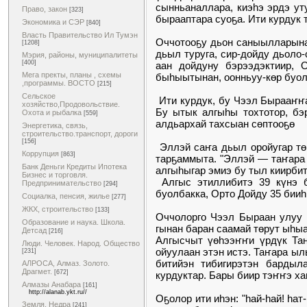
сынньаналлара, киэһэ эрдэ ут
Право, закон
[323]
бырааптара суоҕа. Ити курдук 
Экономика и СЭР
[840]
Власть Правительство Ил Тумэн
Оччотооҕу дьон саныылларынан
[1208]
дьыл туруга, сир-дойду дьоло-
Мэрия, районы, муниципалитеты
[400]
аан дойдуну бэрээдэктиир, 
Мега пректы, планы , схемы
быһыытынан, оонньуу-көр буол
,программы. ВОСТО
[215]
Сельское
Ити курдук, бу Чээл Бырааҥҥа
хозяйство,Продовольствие.
Бу ытык алгыһы тохтотор, бэ
Охота и рыбалка
[559]
алдьархай тахсыан сөптооҕө
Энергетика, связь,
строительство.транспорт, дороги
[156]
Эллэй саҥа дьыл оройугар тө
Коррупция
[863]
тарҕаммыта. "Эллэй — таҥара 
Банк Деньги Кредиты Ипотека
алгыһыгар эмиэ бу тыл киирбит
Бизнес и торговля.
Алгыс этиллибитэ 39 күнэ б
Предпринимательство
[294]
буолбакка, Орто Дойду 35 бииһ
Социалка, пенсия, жилье
[277]
ЖКХ, строительство
[133]
Оччолорго Чээл Быраан улуу 
Образование и наука. Школа.
гынан баран саамай төрут ыһы
Детсад
[216]
Алгысчыт үөһээҥҥи үрдүк Таҥ
Люди. Человек. Народ. Общество
ойуулаан этэн истэ. Таҥара ыл
[231]
битийэн тибигирэтэн бардыл
АЛРОСА, Алмаз. Золото.
Драгмет.
[672]
курдуктар. Бары биир тэҥҥэ ха
Алмазы Анабара
[161]
http://alanab.ykt.ru//
Оҕолор ити иһэн: "һай-һай! һа
Земля. Недра
[241]