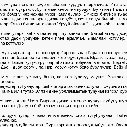
 сүүһүнэн сылгы сүүрэн иһэрин курдук ньириһийэр. Ити ата
ҕаһалыы сүүрэн, субу тиийэн кэлбитин курдук. Бу кэмҥэ һайды
сүр бөҕөнү илэ-чахчы үүрэн аҕаллылар! Эмискэ битийэр тыас
чанан дьон иннилэрин диэки нөрүйэн, киэҥ хонуу былаһын ту
ылар. Отгон битииһит оҕолор "Урууй-айхаал!" -- диэн хаһыытаа
 диэн утары хаһыытаатылар. Бу кэнниттэн битииһиттэр дьо
стар дьон үрдүнэн көтөн иһэн арыллан, ыһыллан истилэр,
һа көттүлэр.
түү кыырпахтарын сонноругар бөрөөн ылан баран, соннорун тим
эн ылан баран бэргэһэлэрин кэтэ оҕустулар. Ыраах турааччы д
таар Тайма куту-сүрү бэргэһэтигэр тоһуйан ылбыта. Бэргэһэ
 Дьон, дьол-соргу ыланнар, үөрүү-көтүү бөҕо буоллулар. Бэйэ
үтүн кэннэ, үс күнү быһа, көр-нар күөстүү үлүннэ. Уохтаа
холоото
өҕөстөр туһуннулар, быһыйдар атах оонньоотулар, сүүрүк атта
 Тайма Или тутар Эллэй диэн уолламмытын туһунан кэпсэл буо
биэннээх дьон Чээл Быраан диэки хотоҕос курдук субулунну
а көстө. Долгура бэйэтин күннээҕи олоҕор эргийдэ.
олоҕун тутар ыһыах ыһыллынна, сиэр тутуһулунна. Тыһы
салҕанар.
урдугар утуйа сытара. Сурт тэргэҥҥэ олордуллубут этэ. Оччол