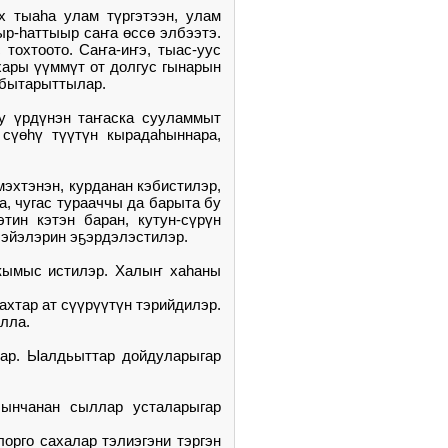
х тыаһа улам түргэтээн, улам
ыр-һаттыыр саҥа өссө элбээтэ.
 тохтоото. Саҥа-иҥэ, тыас-уус
хары үүммүт от долгус гынарын
н бытарыттылар.
ну үрдүнэн таҥаска сууламмыт
 сүөһү түүтүн кырадаһыннара,
эхтэнэн, курданан кэбистилэр,
а, чугас турааччы да барыта бу
тин кэтэн баран, кутун-сүрүн
-бэйэлэрин эҕэрдэлэстилэр.
х кымыс истилэр. Халыҥ хаһаны
ахтар ат сүүрүүтүн тэрийдилэр.
лла.
лар. Ыалдьыттар дойдуларыгар
ынчанан сыллар усталарыгар
орго сахалар тэлиэгэни тэргэн