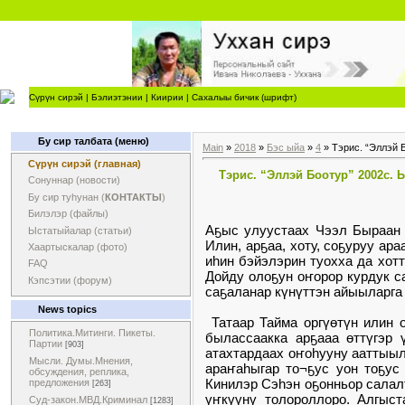
Сүрүн сирэй
|
Бэлиэтэнии
|
Киирии
|
Сахалыы бичик (шрифт)
Бу сир талбата (меню)
Main
»
2018
»
Бэс ыйа
»
4
» Тэрис. “Эллэй 
Сүрүн сирэй (главная)
Тэрис. “Эллэй Боотур” 2002с.
Сонуннар (новости)
Бу сир туһунан (
КОНТАКТЫ
)
Билэлэр (файлы)
Аҕыс улуустаах Чээл Быраан 
Ыстатыйалар (статьи)
Илин, арҕаа, хоту, соҕуруу ар
Хаартыскалар (фото)
иһин бэйэлэрин туохха да хот
FAQ
Дойду олоҕун оҥорор курдук с
Кэпсэтии (форум)
саҕаланар күнүттэн айыыларга 
News topics
Татаар Тайма оргүөтүн илин о
Политика.Митинги. Пикеты.
былассаакка арҕааа өттүгэр 
Партии
[903]
атахтардаах оҥоһууну ааттыылл
Мысли. Думы.Мнения,
араҥаһыгар то¬ҕус уон тоҕус 
обсуждения, реплика,
Кинилэр Сэһэн оҕонньор салал
предложения
[263]
үҥкүүнү толороллоро. Алгыст
Суд-закон.МВД.Криминал
[1283]