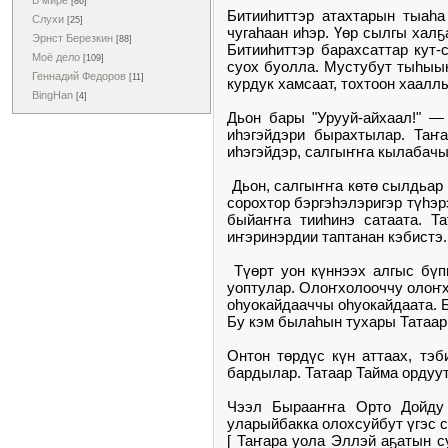
В мире
[86]
Битииһиттэр атахтарын тыаһа
Слухи
[25]
чугаһаан иһэр. Үөр сылгы хал
Эрнст Березкин
[88]
Битииһиттэр барахсаттар кут-
Моё дело
[109]
суох буолла. Мустубут тыһыын
Геннадий Федоров
[11]
курдук хамсаат, тохтоон хаалл
BingHan
[4]
Дьон бары "Урууй-айхаал!" —
иһэгэйдэри бырахтылар. Таҥа
иһэгэйдэр, салгыҥҥа кылабачы
Дьон, салгыҥҥа көтө сылдьар 
сорохтор бэргэһэлэригэр түһэр
быйаҥҥа тииһинэ сатаата. Та
иҥэринэрдии таптанан кэбистэ.
Түөрт уон күннээх алгыс бүпп
уоптулар. Олоҥхолооччу олоҥ
оһуокайдааччы оһуокайдаата. Б
Бу кэм былаһын тухары Татаар
Онтон төрдүс күн аттаах, тэ
бардылар. Татаар Тайма ордуут
Чээл Бырааҥҥа Орто Дойду 
уларыйбакка олохсуйбут үгэс 
[ Таҥара уола Эллэй аҕатын с