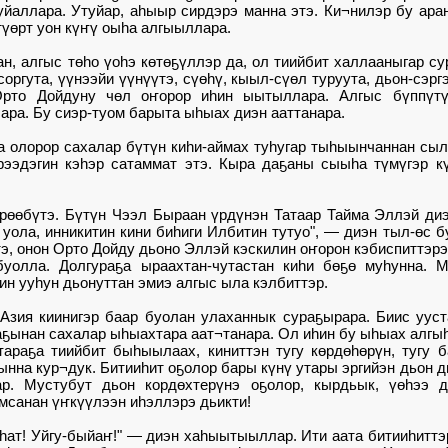
уйаллара. Утуйар, аһыыр сирдэрэ манна этэ. Ки¬нилэр бу араҥ
түөрт уон күҥү оыһа алгыыллара.
, алгыс төһо үоһэ көтөҕүллэр да, ол тиийбит халлааныгар сур
соргута, үүнээйи үүнүүтэ, сүөһү, кыыл-сүөл туруута, дьон-сэрг
Орто Дойдуну чөл оҥорор иһин ыытыллара. Алгыс бүппүтү
ара. Бу сиэр-туом барыта ыһыах диэн ааттанара.
 олорор сахалар бүтүн киһи-аймах туһугар тыһыынчаннан сыл
рээдэгин кэһэр сатаммат этэ. Кыра даҕаны сыыһа түмүгэр 
рөөбүтэ. Бүтүн Чээл Быраан үрдүнэн Татаар Тайма Эллэй ди
уола, инникитин кини биһиги Илбитин тутуо", — диэн тыл-өс
э, онон Орто Дойду дьоно Эллэй кэскилин оҥорон кэбиспиттэрэ
уолла. Долгураҕа ыраахтан-чутастан киһи бөҕө муһунна. М
ин ууһун дьонуттан эмиэ алгыс ыла кэлбиттэр.
Азия киинигэр баар буолан улаханнык сураҕырара. Биис уус
аҕынан сахалар ыһыахтара аат¬танара. Ол иһин бу ыһыах алг
араҕа тиийбит быһыылаах, киниттэн тугу көрдөһөрүн, тугу б
ынна кур¬дук. Битииһит оҕолор бары күнү утары эргийэн дьон 
ар. Мустубут дьон кордөхтерүнэ оҕолор, кырдьык, үөһээ д
мсанан үҥкүүлээн иһэллэрэ дьикти!
т-һат! Уйгу-быйаҥ!" — диэн хаһыытыыллар. Ити аата битииһитт