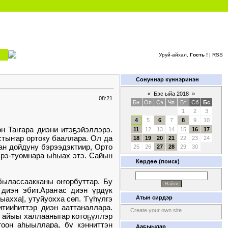
Уруй-айхал,
Гость !
|
RSS
Сонуннар күннэринэн
«
Бэс ыйа 2018
»
08:21
Бн
Оп
Сэ
Чп
Бт
Сб
Бс
1
2
3
4
5
6
7
8
9
10
н Таҥара диэни итэҕэйэллэрэ.
11
12
13
14
15
16
17
астыҥар ортоку бааллара. Ол да
18
19
20
21
22
23
24
ан дойдуну бэрээдэктиир, Орто
25
26
27
28
29
30
эрэ-туомнара ыһыах этэ. Сайын
Көрдөө (поиск)
 былассаакканы оҥорбуттар. Бу
 диэн эбит.Араҥас диэн үрдүк
ахха|, утуйуохха сөп. 'Гүһүлгэ
Атын сирдэр
итииһиттэр диэн ааттаналлара.
Create your own site
н айыы халлааныгар котоҕүллэр
тоон аһыыллара, бу кэнниттэн
Ааҕыылар