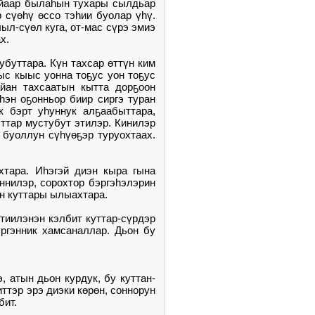
куйаар былаһын тухары сылдьар
 сүөһү өссо тэһии буолар үһү.
ыл-сүөл куга, от-мас сүрэ эмиэ
х.
убуттара. Күн тахсар өттүн ким
ыс кыыс уонна тоҕус уон тоҕус
айан тахсаатын кытта дорҕоон
һэн оҕонньор биир сиргэ туран
к бэрт уһуннук алҕаабыттара,
ттар мустубут этилэр. Кинилэр
 буоллун сүһүөҕэр туруохтаах.
хтара. Иһэгэй диэн кыра гына
ннилэр, сорохтор бэргэһэлэрин
эн куттары ылыахтара.
тиилэнэн кэлбит куттар-сүрдэр
үргэнник хамсаналлар. Дьон бу
, атын дьон курдук, бу куттан-
ттэр эрэ диэки көрөн, соннорун
бит.