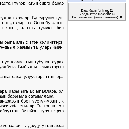
астан түһэр, атын сиргэ барар
Баар бары (online):
11
Ыалдьыттар (гостей):
11
уллан хаалар. Бу сурукка күн-
Кыттааччылар (пользователей):
0
э олоҕо киирэрэ. Онон бу алгыс
н кэннэ, алгыһы түмүктээһин
ы быһа алгыс этэн кэлбиттэрэ.
күн-дьыл хаамыыта уларыйыан,
эн уолламмытын туһунан сурах
 буолбута. Быйылгы ыһыахтарын
анна саха улуустарыттан эрэ
тара бары ыһыах ыһаллара, ол
ыһын бары ыла сатыыллара.
аҕарарын бэрт уустук-ураннык
диэки хайыстылар. Ол кэнниттэн
ойдуттан битийэн түһэн эрэр
эр үөһээ айыы дойдутуттан ахса