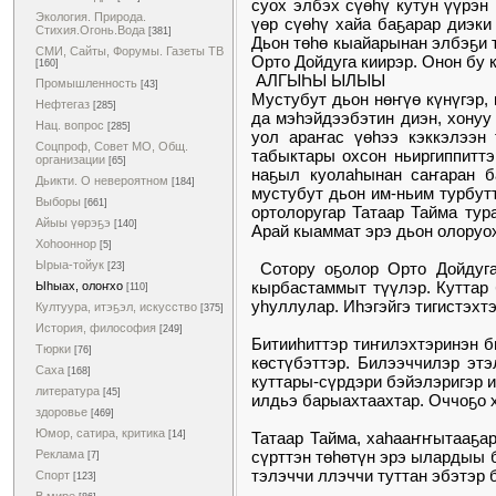
суох элбэх сүөһү кутун үүрэн
Экология. Природа.
үөр сүөһү хайа баҕарар диэки
Стихия.Огонь.Вода
[381]
Дьон төһө кыайарынан элбэҕи т
СМИ, Сайты, Форумы. Газеты ТВ
Орто Дойдуга киирэр. Онон бу
[160]
АЛГЫҺЫ ЫЛЫЫ
Промышленность
[43]
Мустубут дьон нөҥүө күнүгэр, 
Нефтегаз
[285]
да мэһэйдээбэтин диэн, хонуу
Нац. вопрос
[285]
уол араҥас үөһээ кэккэлээн 
Соцпроф, Совет МО, Общ.
табыктары охсон ньиргиппиттэ
организации
[65]
наҕыл куолаһынан саҥаран ба
Дьикти. О невероятном
[184]
мустубут дьон им-ньим турбут
Выборы
[661]
ортолоругар Татаар Тайма тур
Айыы үөрэҕэ
[140]
Арай кыаммат эрэ дьон олоруо
Хоһооннор
[5]
Ырыа-тойук
Сотору оҕолор Орто Дойдуга 
[23]
кырбастаммыт түүлэр. Куттар 
Ыһыах, олоҥхо
[110]
уһуллулар. Иһэгэйгэ тигистэхт
Култуура, итэҕэл, искусство
[375]
История, философия
[249]
Битииһиттэр тиҥилэхтэринэн б
Тюрки
[76]
көстүбэттэр. Билээччилэр этэ
Саха
[168]
куттары-сүрдэри бэйэлэригэр 
литература
[45]
илдьэ барыахтаахтар. Оччоҕо х
здоровье
[469]
Юмор, сатира, критика
Татаар Тайма, хаһааҥҥытааҕар 
[14]
сүрттэн төһөтүн эрэ ылардыы б
Реклама
[7]
тэлэччи ллэччи туттан эбэтэр 
Спорт
[123]