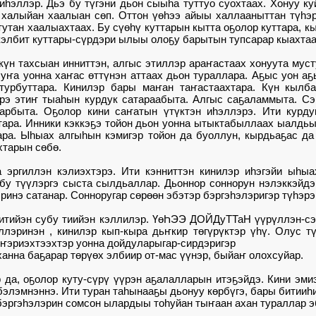
 иһэллэр. Дьэ бу түгэни дьон сыыһа туттуо суохтаах. Хонуу 
 халыйан хаалыан сөп. Оттон үөһээ айыы халлааныттан түһэр
утан хаалыахтаах. Бу сүөһү куттарын кытта оҕолор куттара, кы
 кэлбит куттары-сүрдэри ылыы олоҕу барытын тупсарар кыахтаа
күн тахсыан инниттэн, алгыс этиллэр араҥастаах хонуута муст
 уҥа уонна хаҥас өттүнэн аттаах дьон тураллара. Аҕыс уон аҕ
турбуттара. Кинилэр бары маҥан таҥастаахтара. Күн кылб
рэ этиҥ тыаһын курдук сатараабыта. Алгыс саҕаламмыта. Сэ
рбыта. Оҕолор кини саҥатын үтүктэн иһэллэрэ. Ити курду
тара. Инники кэккэҕэ тойон дьон уонна ытыктабыллаах ыалдьы
ара. Ыһыах алгыһын кэмигэр тойон да буоллун, кырдьаҕас да
хтарын сөбө.
эргиллэн кэлиэхтэрэ. Ити кэнниттэн кинилэр иһэгэйи ыһыа
бу түүлэргэ сыста сылдьаллар. Дьоннор соннорун нэлэккэйдэ
эринэ сатанар. Сонноругар сөрөөн эбэтэр бэргэһэлэригэр түһэр
итийэн субу тиийэн кэллилэр. ҮөҺЭЭ ДОЙДуТТаН үүрүллэн-сэ
ллэринэн , кинилэр кып-кыра дьҥкир төгүрүктэр үһү. Олус т
иҥэриэхтээхтэр уонна дойдуларыгар-сирдэригэр
анна баҕарар төрүөх элбиир от-мас үүнэр, быйаҥ олохсуйар.
да, оҕолор куту-сүрү үүрэн аҕалалларын итэҕэйдэ. Кини эмиэ
элэмнэннэ. Ити туран таһынааҕы дьонуу көрбүгэ, бары битииһи
бэргэһэлэрин сомсон ылардыы тоһуйан тыҥаан ахан тураллар э