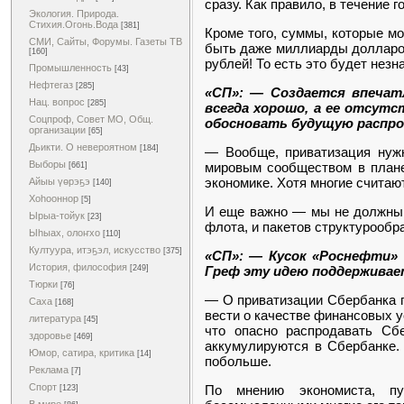
сразу. Как правило, в течение г
Экология. Природа.
Стихия.Огонь.Вода
[381]
Кроме того, суммы, которые м
СМИ, Сайты, Форумы. Газеты ТВ
быть даже миллиарды долларов.
[160]
рублей! То есть это будет нез
Промышленность
[43]
Нефтегаз
[285]
«СП»: — Создается впечат
Нац. вопрос
[285]
всегда хорошо, а ее отсутс
Соцпроф, Совет МО, Общ.
обосновать будущую распр
организации
[65]
Дьикти. О невероятном
[184]
— Вообще, приватизация нужн
Выборы
мировым сообществом в плане
[661]
экономике. Хотя многие считаю
Айыы үөрэҕэ
[140]
Хоһооннор
[5]
И еще важно — мы не должны р
Ырыа-тойук
[23]
флота, и пакетов структурообр
Ыһыах, олоҥхо
[110]
Култуура, итэҕэл, искусство
[375]
«СП»: — Кусок «Роснефти» в
История, философия
Греф эту идею поддержива
[249]
Тюрки
[76]
— О приватизации Сбербанка го
Саха
[168]
вести о качестве финансовых у
литература
[45]
что опасно распродавать Сб
здоровье
[469]
аккумулируются в Сбербанке. 
Юмор, сатира, критика
[14]
побольше.
Реклама
[7]
Спорт
По мнению экономиста, п
[123]