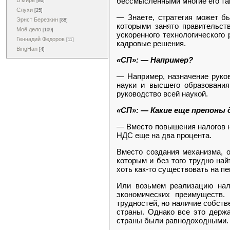
бессмысленными многие его та
В мире
[86]
Слухи
[25]
— Знаете, стратегия может бы
Эрнст Березкин
[88]
которыми занято правительств
Моё дело
[109]
ускоренного технологического
Геннадий Федоров
[11]
кадровые решения.
BingHan
[4]
«СП»: — Например?
— Например, назначение руков
науки и высшего образования
руководство всей наукой.
«СП»: — Какие еще препоны
— Вместо повышения налогов н
НДС еще на два процента.
Вместо создания механизма, 
которым и без того трудно на
хоть как-то существовать на п
Или возьмем реализацию нал
экономических преимуществ.
трудностей, но наличие собст
страны. Однако все это держа
страны были равнодоходными.