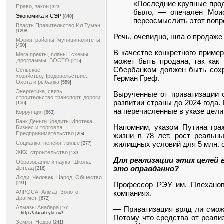
«Последние крупные прода
Право, закон
[323]
было, — опечален Моис
Экономика и СЭР
[840]
переосмыслить этот вопр
Власть Правительство Ил Тумэн
[1208]
Речь, очевидно, шла о продаже
Мэрия, районы, муниципалитеты
[400]
В качестве конкретного приме
Мега пректы, планы , схемы
может быть продана, так как
,программы. ВОСТО
[215]
Сбербанком должен быть сохр
Сельское
хозяйство,Продовольствие.
Герман Греф.
Охота и рыбалка
[559]
Энергетика, связь,
Вырученные от приватизации 
строительство.транспорт, дороги
развитии страны до 2024 года.
[156]
на перечисленные в указе цели 
Коррупция
[863]
Банк Деньги Кредиты Ипотека
Напомним, указом Путина гра
Бизнес и торговля.
Предпринимательство
жизни в 78 лет, рост реальн
[294]
жилищных условий для 5 млн. с
Социалка, пенсия, жилье
[277]
ЖКХ, строительство
[133]
Для реализации этих целей 
Образование и наука. Школа.
это оправданно?
Детсад
[216]
Люди. Человек. Народ. Общество
Профессор РЭУ им. Плехан
[231]
компаниях.
АЛРОСА, Алмаз. Золото.
Драгмет.
[672]
Алмазы Анабара
— Приватизация вряд ли сможе
[161]
http://alanab.ykt.ru//
Потому что средства от реали
Земля. Недра
[241]