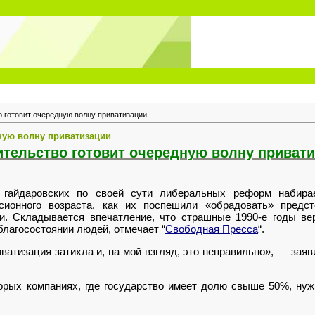
 готовит очередную волну приватизации
ную волну приватизации
тельство готовит очередную волну приват
гайдаровских по своей сути либеральных реформ набирае
сионного возраста, как их поспешили «обрадовать» предс
ти. Складывается впечатление, что страшные 1990-е годы ве
благосостоянии людей, отмечает “
Свободная Пресса
“.
иватизация затихла и, на мой взгляд, это неправильно», — зая
орых компаниях, где государство имеет долю свыше 50%, нуж