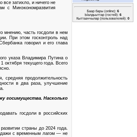
 все затихло, и ничего не
ам с Минэкономразвития
Баар бары (online):
6
Ыалдьыттар (гостей):
6
Кыттааччылар (пользователей):
0
о мнению, часть госдоли в нем
ии. При этом госконтроль над
бербанка говорил и его глава
ого указа Владимира Путина о
1 октября текущего года. Всего
ясно.
я, средняя продолжительность
дности в два раза, улучшение
а.
ажу госимущества. Насколько
одавать госдоли в российских
развитии страны до 2024 года.
родажи с временным лагом — не