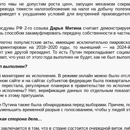
 что «мы не допустим роста цен», запущен механизм сокр
ревода тяжести налогообложения на налог на добычу полезн
приведет к ухудшению условий для внутренней производитель
Госдумы РФ 2-го созыва
Дарья Митина
считает демонстрируе
шь способом закамуфлировать передачу собственности в частны
ютно популистские акты, имеющие исключительно пиаровско
ориентирован на 2018−2020 годы, то нынешний — на 2024-й
ет уже другой президент. То есть Путин перекладывает социа
ют, что указ от этого года выполнен не будет, как не был выпо
ыл выполнен?
 мониторинг их исполнения. В режиме онлайн можно было отс
ном сайте и на сайтах субъектов федерации была поквартальн
 перестала, регулярные планерки в правительстве по исполне
и исполнены? Нет, верификация данных по отдельным показат
е к этому притушили.
 Путина также была обнародована перед выборами. Причем, по
уменьшить временной разрыв с голосованием, чтобы у людей эт
кая сторона дела…
 заключается в том, что в стране состоится очередной виток 