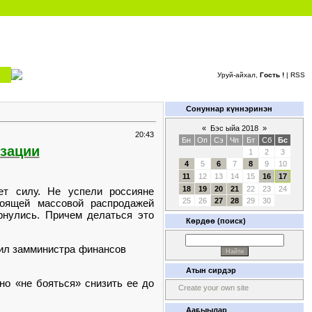
Уруй-айхал,
Гость !
|
RSS
Сонуннар күннэринэн
«
Бэс ыйа 2018
»
20:43
Бн
Оп
Сэ
Чп
Бт
Сб
Бс
изации
1
2
3
4
5
6
7
8
9
10
11
12
13
14
15
16
17
18
19
20
21
22
23
24
т силу. Не успели россияне
25
26
27
28
29
30
тоящей массовой распродажей
рнулись. Причем делаться это
Көрдөө (поиск)
вил замминистра финансов
Атын сирдэр
но «не бояться» снизить ее до
Create your own site
Ааҕыылар