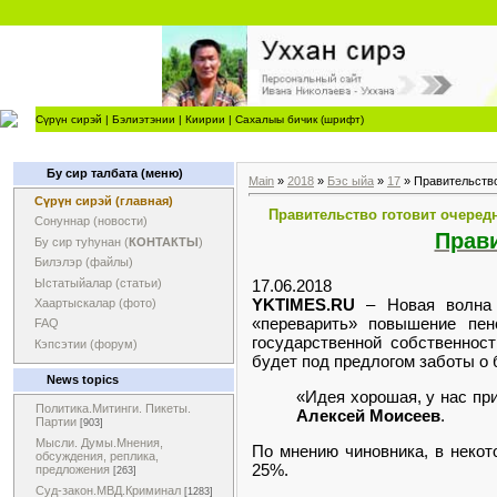
Сүрүн сирэй
|
Бэлиэтэнии
|
Киирии
|
Сахалыы бичик (шрифт)
Бу сир талбата (меню)
Main
»
2018
»
Бэс ыйа
»
17
» Правительство
Сүрүн сирэй (главная)
Правительство готовит очеред
Сонуннар (новости)
Прави
Бу сир туһунан (
КОНТАКТЫ
)
Билэлэр (файлы)
Ыстатыйалар (статьи)
17.06.2018
YKTIMES.RU
– Новая волна 
Хаартыскалар (фото)
«переварить» повышение пен
FAQ
государственной собственнос
Кэпсэтии (форум)
будет под предлогом заботы о 
News topics
«Идея хорошая, у нас пр
Политика.Митинги. Пикеты.
Алексей Моисеев
.
Партии
[903]
Мысли. Думы.Мнения,
По мнению чиновника, в некот
обсуждения, реплика,
25%.
предложения
[263]
Суд-закон.МВД.Криминал
[1283]