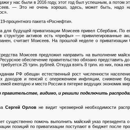
жи у нас были в 2016 году, этот год был успешным, а потом это
еев. — Это не очень хорошо, здесь, может быть, надо н
ос».
 19-процентного пакета «Роснефти».
ра для будущей приватизации Моисеев привел Сбербанк. По ег
 в структуре активов есть «префы» — привилегированные акц
анен, считает Моисеев. На прошлой неделе о приватизации С
средства Моисеев предложил направить на выполнение майск
 Ресурсное обеспечение правительство обязано представить до 
требуется 25 трлн. рублей. Откуда взять 8 трлн. из них, пока не
жданам РФ обещан естественный рост численности населени
ых доходов и пенсий с опережением инфляции, снижение бе
емей ежегодно и место России в пятерке ведущих экономик мир
в правительстве, видимо, и решили подключить распрод
ова
Сергей Орлов
не видит чрезмерной необходимости распр
т существенно помочь выполнить майский указ президента о 
зации позиций по приватизации поступают в бюджет после п