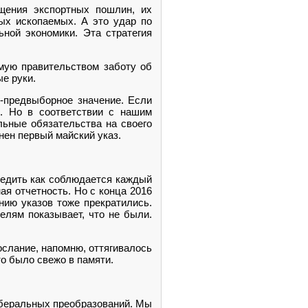
ащения экспортных пошлин, их
ых ископаемых. А это удар по
ной экономики. Эта стратегия
мую правительством заботу об
е руки.
-предвыборное значение. Если
. Но в соответствии с нашим
льные обязательства на своего
лнен первый майский указ.
ледить как соблюдается каждый
ая отчетность. Но с конца 2016
нию указов тоже прекратились.
елям показывает, что не были.
слание, напомню, оттягивалось
о было свежо в памяти.
либеральных преобразований. Мы