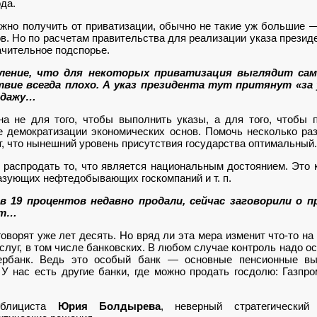
ода.
ожно получить от приватизации, обычно не такие уж большие
 Но по расчетам правительства для реализации указа президе
начительное подспорье.
ление, что для некоторых приватизация выглядит сам
твие всегда плохо. А указ президента тут притянут «з
одажу…
а не для того, чтобы выполнить указы, а для того, чтобы 
 демократизации экономических основ. Помочь несколько ра
т, что нынешний уровень присутствия государства оптимальный.
аспродать то, что является национальным достоянием. Это к
азующих нефтедобывающих госкомпаний и т. п.
 19 процентов недавно продали, сейчас заговорили о п
ет…
ворят уже лет десять. Но вряд ли эта мера изменит что-то н
слуг, в том числе банковских. В любом случае контроль надо ос
ербанк. Ведь это особый банк — основные пенсионные в
У нас есть другие банки, где можно продать госдолю: Газпро
ублициста
Юрия Болдырева
, неверный стратегический