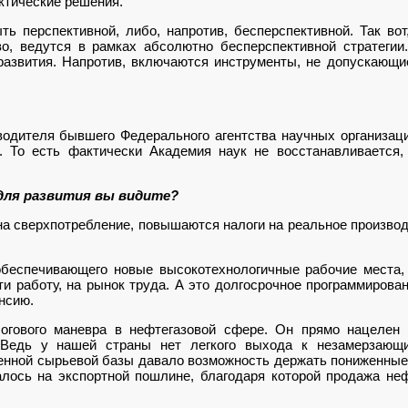
ктические решения.
ть перспективной, либо, напротив, бесперспективной. Так вот
о, ведутся в рамках абсолютно бесперспективной стратегии
 развития. Напротив, включаются инструменты, не допускающие
одителя бывшего Федерального агентства научных организац
. То есть фактически Академия наук не восстанавливается,
 для развития вы видите?
а сверхпотребление, повышаются налоги на реальное произво
обеспечивающего новые высокотехнологичные рабочие места,
йти работу, на рынок труда. А это долгосрочное программиров
енсию.
огового маневра в нефтегазовой сфере. Он прямо нацелен 
 Ведь у нашей страны нет легкого выхода к незамерзающи
венной сырьевой базы давало возможность держать пониженные
лось на экспортной пошлине, благодаря которой продажа не