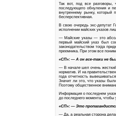
Так вот, под все разговоры,
последующего обнуления и пе
внутреннему рынку, который 
бесперспективная.
В свою очередь экс-депутат 
исполнении майских указов ли
— Майские указы — это абсол
первый майский указ был со
законодательством тогда прид
преемника. При этом все понима
«СП»: — А он все-таки не б
— В начале шел очень жесткий
норматив. И на правительствен
года отчетность вывешиваться
Значит ли это, что указы был
Поэтому общественное внимани
Информация о последнем указе
до последнего момента, чтобы 
«СП»: — Это пропагандистс
— Да, а реальная сторона дела