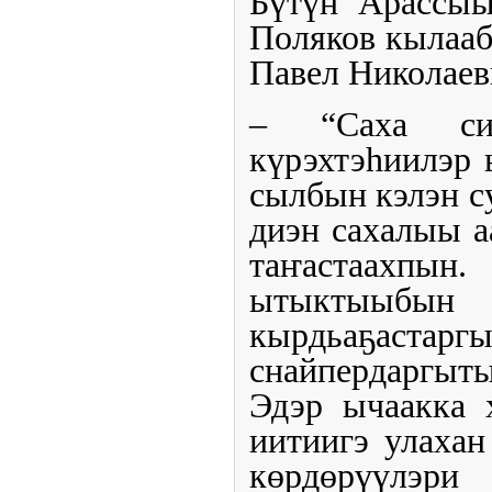
Бүтүн Арассыы
Поляков кылааб
Павел Николаев
– “Саха си
күрэхтэһиилэр
сылбын кэлэн с
диэн сахалыы 
таҥастаахпы
ытыктыыбын
кырдьаҕастар
снайпердаргыты
Эдэр ычаакка 
иитиигэ улахан
көрдөрүүлэр