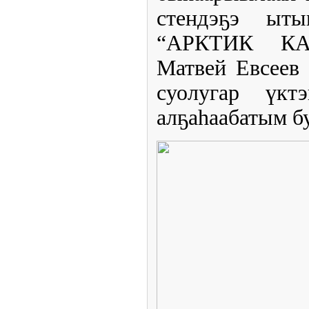
стендэҕэ ыты
“АРКТИК КАП
Матвей Евсеев
суолугар үкт
алҕаһаабатым б