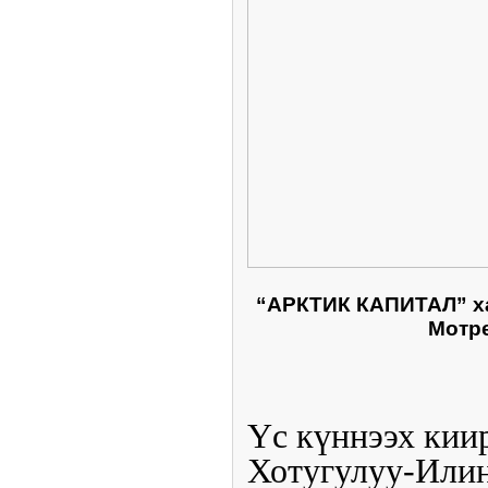
“АРКТИК КАПИТАЛ” ха
Мотре
Үс күннээх кии
Хотугулуу-Илиҥ