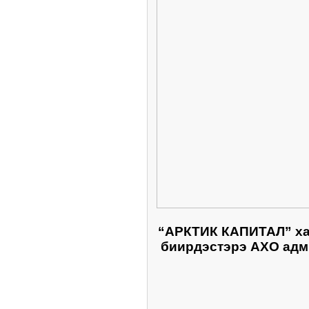
“АРКТИК КАПИТАЛ” хам
биирдэстэрэ АХО адми