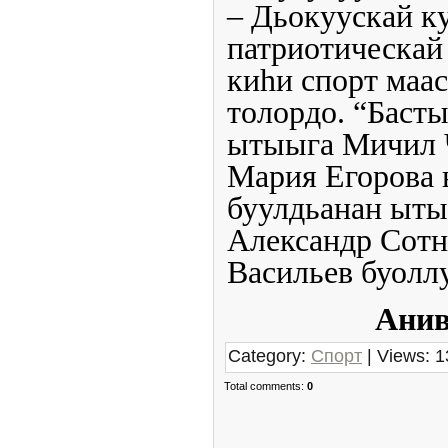
– Дьокуускай ку
патриотическай
киһи спорт маа
толордо. “Баст
ытыыга Мичил Ч
Мария Егорова 
буулдьанан ыты
Александр Сотн
Васильев буолл
Анив
Category:
Спорт
| Views: 1
Total comments:
0