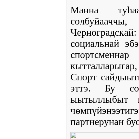
Манна туһаа
солбуйааччы
Черноградска
социальнай эбэ
спортсменна
кытталларыгар
Спорт сайдыыты
эттэ. Бу сот
ыытыллыбыт м
чөмпүйэнээ
партнерунан буо