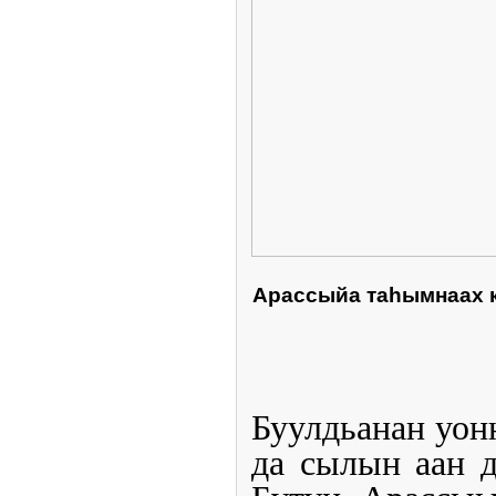
Арассыйа таһымнаах к
Буулдьанан уон
да сылын аан д