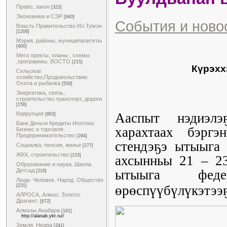
Право, закон
[323]
Экономика и СЭР
[840]
События и ново
Власть Правительство Ил Тумэн
[1208]
Мэрия, районы, муниципалитеты
[400]
Мега пректы, планы , схемы
,программы. ВОСТО
[215]
Күрэхх
Сельское
хозяйство,Продовольствие.
Охота и рыбалка
[559]
Энергетика, связь,
строительство.транспорт, дороги
[156]
Ааспыт нэдиэлэ
Коррупция
[863]
Банк Деньги Кредиты Ипотека
харахтаах бэргэ
Бизнес и торговля.
Предпринимательство
[294]
стендэҕэ ытыыга 
Социалка, пенсия, жилье
[277]
ЖКХ, строительство
[133]
ахсынньы 21 – 23
Образование и наука. Школа.
ытыыга федер
Детсад
[216]
Люди. Человек. Народ. Общество
өрөспүүбүлүкэтээ
[231]
АЛРОСА, Алмаз. Золото.
Драгмет.
[672]
Алмазы Анабара
[161]
http://alanab.ykt.ru//
Земля. Недра
[241]