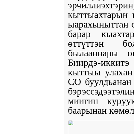
эрчиллиэхтэри
кыттыахтарын н
ыарахыныттан с
барар кыахта
өттүттэн бо
былааннары о
Биирдэ-иккитэ
кыттыы улахан 
СӨ буулдьанан
бэрэссэдээтэл
миигин куруу
баарынан көмөл