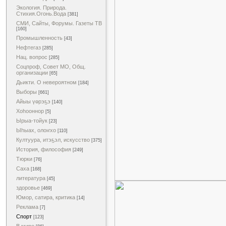
Экология. Природа.
Стихия.Огонь.Вода
[381]
СМИ, Сайты, Форумы. Газеты ТВ
[160]
Промышленность
[43]
Нефтегаз
[285]
Нац. вопрос
[285]
Соцпроф, Совет МО, Общ.
организации
[65]
Дьикти. О невероятном
[184]
Выборы
[661]
Айыы үөрэҕэ
[140]
Хоһооннор
[5]
Ырыа-тойук
[23]
Ыһыах, олоҥхо
[110]
Култуура, итэҕэл, искусство
[375]
История, философия
[249]
Тюрки
[76]
Саха
[168]
литература
[45]
здоровье
[469]
Юмор, сатира, критика
[14]
Реклама
[7]
Спорт
[123]