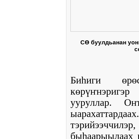
СӨ буулдьанан уон
с
Биһиги өрөс
көрүҥнэригэр
ууруллар. О
ыарахаттарда
тэрийээччил
быһаарыылаах к