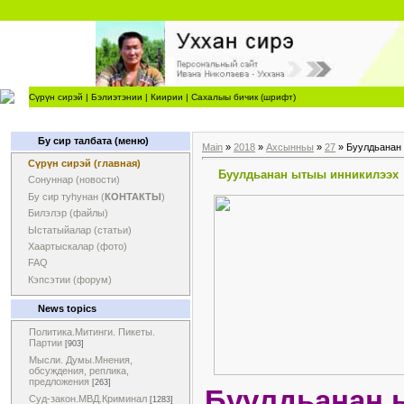
Сүрүн сирэй
|
Бэлиэтэнии
|
Киирии
|
Сахалыы бичик (шрифт)
Бу сир талбата (меню)
Main
»
2018
»
Ахсынньы
»
27
» Буулдьанан
Сүрүн сирэй (главная)
Буулдьанан ытыы инникилээх
Сонуннар (новости)
Бу сир туһунан (
КОНТАКТЫ
)
Билэлэр (файлы)
Ыстатыйалар (статьи)
Хаартыскалар (фото)
FAQ
Кэпсэтии (форум)
News topics
Политика.Митинги. Пикеты.
Партии
[903]
Мысли. Думы.Мнения,
обсуждения, реплика,
предложения
[263]
Буулдьанан 
Суд-закон.МВД.Криминал
[1283]