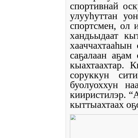
спортивнай оск
улууһуттан
уо
спортсмен
, ол 
хандьыдаат
кы
хааччахтааһын 
саҕалаан аҕам 
кыахтаахтар. К
соруккун сити
буолуоххун на
кииристилэр. “
кыттыахтаах оҕ