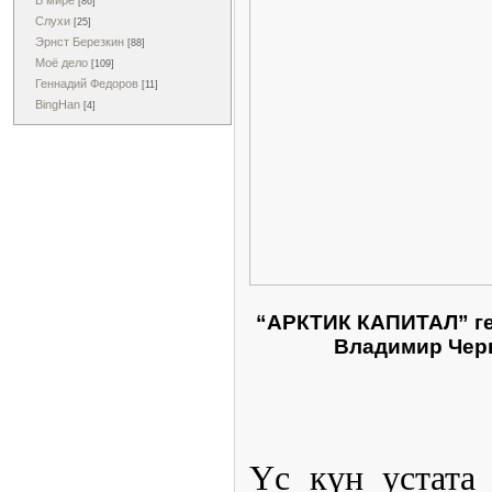
В мире
[86]
Слухи
[25]
Эрнст Березкин
[88]
Моё дело
[109]
Геннадий Федоров
[11]
BingHan
[4]
“АРКТИК КАПИТАЛ” ге
Владимир Черн
Үс күн устата