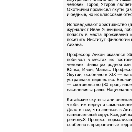
человек. Город Утиров являет
Охотничий промысел якуты (эве
и бедные, но их классовые отно
Исповедывают христианство (п
журналист Иван Ушницкий, побы
попасть в места проживания к
посетить Институт филологии
Айхана.
Профессор Айхан оказался 36
побывал в местах их постоян
человек. Знающих родной язы
Юшка, Иван, Маша... Профессо
Якутии, особенно в XIX — нач
устраивают пиршество. Весной 
— скотоводство (80 проц. насе
населения страны. Национальн
Китайские якуты стали эвенкам
чтобы им вернули самоназвани
Дело в том, что эвенков в Ав
национальный округ. Каждый жи
региону.8 Процесс нормализа
особенно в приграничные терри