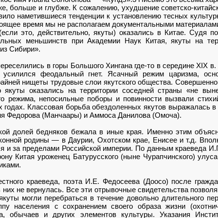
же, больше и глубже. К сожалению, ухудшение советско-китай
овило наметившиеся тенденции к установлению тесных культур
оящее время мы не располагаем документальными материалами 
(если это, действительно, якуты) оказались в Китае. Судя п
альных меньшинств при Академии Наук Китая, якуты на тер
 из Сибири».
ереселились в горы Большого Хингана где-то в середине XIX в.
 усилился феодальный гнет. Ясачный режим царизма, осн
райней нищеты трудовые слои якутского общества. Совершенно
о якуты оказались на территории соседней страны «не выне
ого режима, непосильные поборы и повинности вызвали стих
х годах. Классовая борьба обездоленных якутов выражалась 
я Федорова (Манчаары) и Аммоса Данилова (Омоча).
ой долей бедняков бежала в иные края. Именно этим объясн
онной родины — в Даурии, Охотском крае, Енисее и т.д. Впол
я и за пределами Российской империи. По данным краеведа И.Г. 
ону Китая уроженец Батурусского (ныне Чурапчинского) улуса
иками.
естного краеведа, поэта И.Е. Федосеева (Доосо) после гражд
з них не вернулась. Все эти отрывочные свидетельства позволя
куты могли перебраться в течение довольно длительного пер
ппу населения с сохранением своего образа жизни (охотн
ка, обычаев и других элементов культуры. Указания Инст