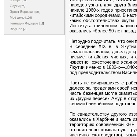
В мире
[86]
народов узнать друг друга бли
Слухи
[25]
начале 1960-х годов приостан
Эрнст Березкин
[88]
китайскими сородичами. В наст
Моё дело
[109]
каких обстоятельствах якуты 
Геннадий Федоров
[11]
Института филологии национ
BingHan
[4]
оказались «более 90 лет назад
Нетрудно подсчитать, что они п
В середине XIX в. в Якутии
землепользования, довел до к
письме китайских ученых, чт
известно, ожесточение ясачн
Якутии именно в 1830-х—1840-
под предводительством Васили
Часть не смирившихся с рабск
далеко за пределами своей иск
часть беженцев могла оказатьс
из Даурии пересек Амур в стор
своими ближайшими родственн
По свидетельству другого изв
оказались в Харбине и часть и
территорию современной КНР я
относительно компактную гру
частично скотоводство), язы