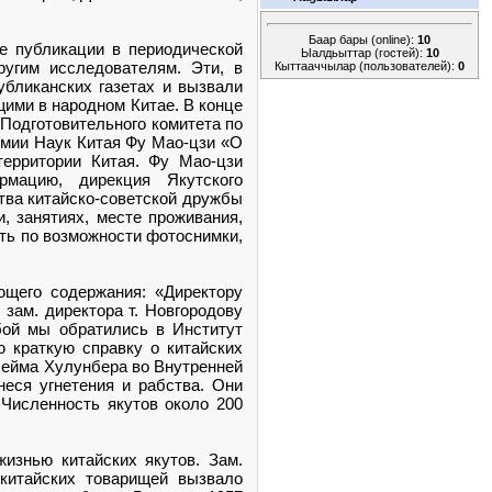
Баар бары (online):
10
е публикации в периодической
Ыалдьыттар (гостей):
10
ругим исследователям. Эти, в
Кыттааччылар (пользователей):
0
убликанских газетах и вызвали
ими в народном Китае. В конце
 Подготовительного комитета по
емии Наук Китая Фу Мао-цзи «О
территории Китая. Фу Мао-цзи
рмацию, дирекция Якутского
тва китайско-советской дружбы
, занятиях, месте проживания,
ать по возможности фотоснимки,
ющего содержания: «Директору
 зам. директора т. Новгородову
бой мы обратились в Институт
 краткую справку о китайских
 сейма Хулунбера во Внутренней
неся угнетения и рабства. Они
 Численность якутов около 200
изнью китайских якутов. Зам.
китайских товарищей вызвало