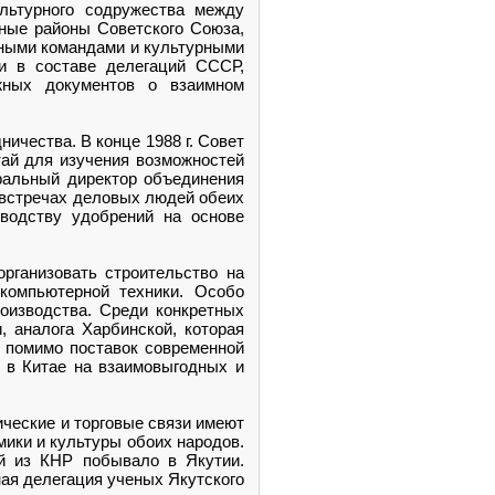
льтурного содружества между
ные районы Советского Союза,
вными командами и культурными
и в составе делегаций СССР,
жных документов о взаимном
ичества. В конце 1988 г. Совет
ай для изучения возможностей
ральный директор объединения
 встречах деловых людей обеих
водству удобрений на основе
организовать строительство на
компьютерной техники. Особо
роизводства. Среди конкретных
, аналога Харбинской, которая
 помимо поставок современной
и в Китае на взаимовыгодных и
ческие и торговые связи имеют
мики и культуры обоих народов.
ий из КНР побывало в Якутии.
ная делегация ученых Якутского