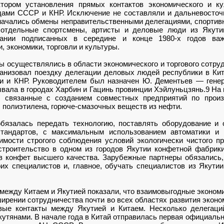
ором установления прямых контактов экономического и ку
дами СССР и КНР. Исключение не составляли и дальневосточ
. начались обмены неправительственными делегациями, спорти
отдельные спортсмены, артисты и деловые люди из Якути
ании подписанных в середине и конце 1980-х годов ва
, экономики, торговли и культуры.
 осуществлялись в области экономического и торгового сотрудн
анизовал поездку делегации деловых людей республики в Кит
ии и КНР. Руководителем был назначен Ю. Дементьев — гене
ывала в городах Харбин и Гацинь провинции Хэйлуньцзянь.9 На
, связанные с созданием совместных предприятий по произ
, полиэтилена, горюче-смазочных веществ из нефти.
бязалась передать технологию, поставлять оборудование и 
тандартов, с максимальным использованием автоматики и 
имости строгого соблюдения условий экологически чистого п
троительство в одном из городов Якутии конфетной фабрики
в конфет высшего качества. Зарубежные партнеры обязались,
оих специалистов и, главное, обучать специалистов из Якути
между Китаем и Якутией показали, что взаимовыгодные экономи
рении сотрудничества почти во всех областях развития эконо
вые контакты между Якутией и Китаем. Несколько делегац
утянами. В начале года в Китай отправилась первая официаль