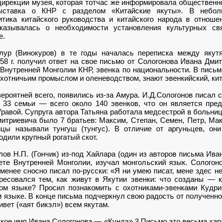
ирекции музея, которая тотчас же информировала общественно
выставка о КНР с разделом «Китайские якуты». В небол
итика китайского руководства и китайского народа в отнош
казывалась о необходимости установления культурных свя
е.
ур (Винокуров) в те годы началась переписка между якут
958 г. получил ответ на свое письмо от Сологонова Ивана Дм
Внутренней Монголии КНР, эвенка по национальности. В письм
охотничьим промыслом и оленеводством, знают эвенкийский, кит
вероятней всего, появились из-за Амура. И.Д.Сологонов писал 
 33 семьи — всего около 140 эвенков, что он является пре
равой. Супруга автора Татьяна работала медсестрой в больни
триевича было 7 братьев: Максим, Степан, Семен, Петр, Мак
йцы называли тунгуш (тунгус). В отличие от аргуньцев, о
дили крупный рогатый скот.
ов Н.П. (Гончик) из-под Хайлара (один из авторов письма Ива
ете Внутренней Монголии, изучал монгольский язык. Сологон
 менее сносно писал по-русски: «Я ни умею писат, мене здес не
ересовался тем, как живут в Якутии эвенки: что созданы —
ом языке? Просил познакомить с охотниками-эвенками Кудри
м языке. В конце письма подчеркнул свою радость от полученно
вет («аят бикэл») всем якутам.
ское имя Ивана Сологонова — «Кундэ».3 Письмо это весьма ха