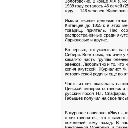
Золотовские. В конце XIX в. их
1939 году осталось 46 семей (25
году — 146 человек. Жили они 
Имели тесные деловые отноше
Китайцев до 1955 г. в этих м
товарищ, приятель. Нас ос
распространенные среди якутс
Ларионовых и другие.
Во-первых, это указывает на т
Сибири. Во-вторых, наличие у 
какая-то часть группы оленн
эвенков. Любопытно и то, что
копия якутской. Журналист Ф.
исторической родины еще во вт
Часть из них оказалась на ки
Цинской империи остановили п
русский посол Н.Г. Спафарий, 
Габышев получил на свое пись
В журнале написано: «Якуты, ж
о них говорится, что с самого
поколений тому назад. В на
Внутренняя Монголия, а также