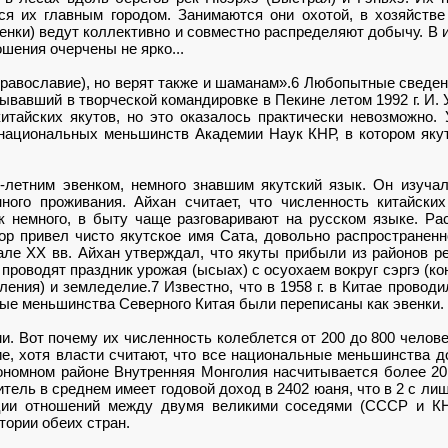
ся их главным городом. Занимаются они охотой, в хозяйств
нки) ведут коллективно и совместно распределяют добычу. В 
шения очерчены не ярко...
равославие), но верят также и шаманам».6 Любопытные сведени
вавший в творческой командировке в Пекине летом 1992 г. И. 
итайских якутов, но это оказалось практически невозможно
 национальных меньшинств Академии Наук КНР, в котором яку
-летним эвенком, немного знавшим якутский язык. Он изучал
ного проживания. Айхан считает, что численность китайских
к немного, в быту чаще разговаривают на русском языке. Р
р привел чисто якутское имя Сата, довольно распространен
але XX вв. Айхан утверждал, что якуты прибыли из районов ре
проводят праздник урожая (ысыах) с осуохаем вокруг сэргэ (кон
ления) и земледелие.7 Известно, что в 1958 г. в Китае провод
ые меньшинства Северного Китая были переписаны как эвенки.
и. Вот почему их численность колеблется от 200 до 800 челове
е, хотя власти считают, что все национальные меньшинства 
тономном районе Внутренняя Монголия насчитывается более 20
тель в среднем имеет годовой доход в 2402 юаня, что в 2 с ли
ции отношений между двумя великими соседями (СССР и КН
тории обеих стран.