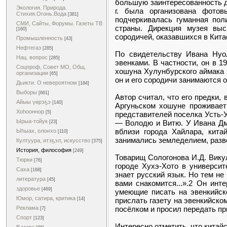
большую заинтересованность д
Экология. Природа.
г. была организована фото
Стихия.Огонь.Вода
[381]
подчеркивалась гуманная пол
СМИ, Сайты, Форумы. Газеты ТВ
страны. Дирекция музея выс
[160]
сородичей, оказавшихся в Кита
Промышленность
[43]
Нефтегаз
[285]
По свидетельству Ивана Нуол
Нац. вопрос
[285]
эвенками. В частности, он в 1
Соцпроф, Совет МО, Общ.
хошуна Хулунбурского аймака 
организации
[65]
он и его сородичи занимаются 
Дьикти. О невероятном
[184]
Выборы
[661]
Автор считал, что его предки, 
Айыы үөрэҕэ
[140]
Аргуньском хошуне проживает
Хоһооннор
[5]
представителей поселка Усть-У
Ырыа-тойук
— Володю и Витю. У Ивана Дми
[23]
вблизи города Хайлара, кита
Ыһыах, олоҥхо
[110]
занимались земледелием, разво
Култуура, итэҕэл, искусство
[375]
История, философия
[249]
Товарищ Сологонова И.Д. Викул
Тюрки
[76]
городе Хухэ-Хото в университ
Саха
[168]
знает русский язык. Но тем не
литература
[45]
вами снакомится...».2 Он инт
здоровье
[469]
умеющие писать на эвенкийск
Юмор, сатира, критика
прислать газету на эвенкийско
[14]
посёлком и просил передать при
Реклама
[7]
Спорт
[123]
Интересно отметить, что китай