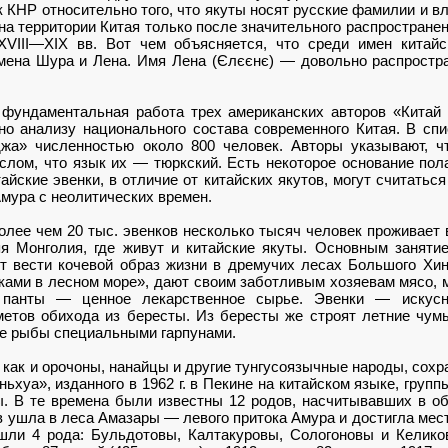
КНР относительно того, что якуты носят русские фамилии и в
 на территории Китая только после значительного распростране
XVIII—XIX вв. Вот чем объясняется, что среди имен китайс
мена Шура и Лена. Имя Лена (Єлєєнє) — довольно распростр
фундаментальная работа трех американских авторов «Китай с
но анализу национального состава современного Китая. В сп
джа» численностью около 800 человек. Авторы указывают, чт
лом, что язык их — тюркский. Есть некоторое основание полаг
тайские эвенки, в отличие от китайских якутов, могут считатьс
мура с неолитических времен.
олее чем 20 тыс. эвенков несколько тысяч человек проживает
яя Монголия, где живут и китайские якуты. Основным заняти
 вести кочевой образ жизни в дремучих лесах Большого Хин
ками в лесном море», дают своим заботливым хозяевам мясо, 
, панты — ценное лекарственное сырье. Эвенки — искусн
етов обихода из бересты. Из бересты же строят летние чум
е рыбы специальными гарпунами.
, как и орочоны, нанайцы и другие тунгусоязычные народы, сох
ьхуа», изданного в 1962 г. в Пекине на китайском языке, групп
ы. В те времена были известны 12 родов, насчитывавших в о
ов ушла в леса Амазары — левого притока Амура и достигла мес
шли 4 рода: Бульдотовы, Калтакуровы, Сологоновы и Келик