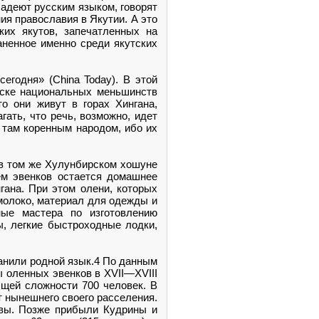
ладеют русским языком, говорят
ния православия в Якутии. А это
ких якутов, запечатленных на
аненное именно среди якутских
егодня» (China Today). В этой
иске национальных меньшинств
о они живут в горах Хингана,
ать, что речь, возможно, идет
я там коренным народом, ибо их
 в том же Хулунбирском хошуне
ем эвенков остается домашнее
гана. При этом олени, которых
молоко, материал для одежды и
ые мастера по изготовлению
ы, легкие быстроходные лодки,
ранили родной язык.4 По данным
ы оленных эвенков в XVII—XVIII
бщей сложности 700 человек. В
т нынешнего своего расселения.
овы. Позже прибыли Кудрины и