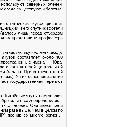
е используют северных оленей.
их среде существуют и богатые,
я о китайских якутах приводит
Ушницкий и его спутники хотели
. Удалось лишь перед отъездом
тянам представили профессора
 китайских якутов, четырежды
 якутов составляет около 400
аспространенные имена — Юра,
ное среди жителей центральной
ки Алдана. При встрече гостей
овязь). У них основное занятие
илась государственная перепись
к. Китайские якуты настаивают,
добровольно самоопределились.
 тыс. человек. Они имеют свой
шним раза выше, чем в целом по
Р) проник во многие регионы,