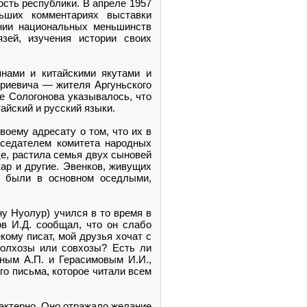
сть республики. В апреле 1957
ьших комментариях выставки
ении национальных меньшинств
зей, изучения истории своих
янами и китайскими якутами и
итриевича — жителя Аргуньского
е Сологонова указывалось, что
айский и русский языки.
своему адресату о том, что их в
дседателем комитета народных
це, растила семья двух сыновей
ар и другие. Эвенков, живущих
ни были в основном оседлыми,
ну Нуолур) учился в то время в
ов И.Д. сообщал, что он слабо
кому писат, мой друзья хочат с
 колхозы или совхозы? Есть ли
ным А.П. и Герасимовым И.И.,
го письма, которое читали всем
рактерно. Оно отражало желание