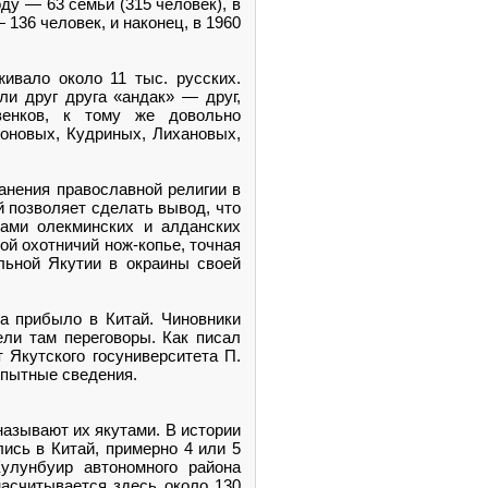
оду — 63 семьи (315 человек), в
— 136 человек, и наконец, в 1960
ивало около 11 тыс. русских.
ли друг друга «андак» — друг,
венков, к тому же довольно
гоновых, Кудриных, Лихановых,
ранения православной религии в
й позволяет сделать вывод, что
ками олекминских и алданских
й охотничий нож-копье, точная
альной Якутии в окраины своей
ва прибыло в Китай. Чиновники
ели там переговоры. Как писал
т Якутского госуниверситета П.
опытные сведения.
называют их якутами. В истории
лись в Китай, примерно 4 или 5
улунбуир автономного района
насчитывается здесь около 130