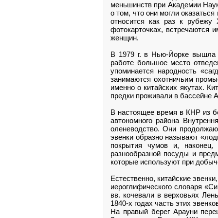
меньшинств при Академии Наук 
о том, что они могли оказаться
относится как раз к рубежу 
фотокарточках, встречаются и
женщин.
В 1979 г. в Нью-Йорке вышла 
работе большое место отведе
упоминается народность «саг
занимаются охотничьим промыс
именно о китайских якутах. Ки
предки проживали в бассейне А
В настоящее время в КНР из б
автономного района Внутренн
оленеводство. Они продолжают
эвенки образно называют «лод
покрытия чумов и, наконец
разнообразной посуды и предм
которые используют при добыч
Естественно, китайские эвенки
иероглифического словаря «Син
вв. кочевали в верховьях Лен
1840-х годах часть этих эвенк
На правый берег Арауни пере