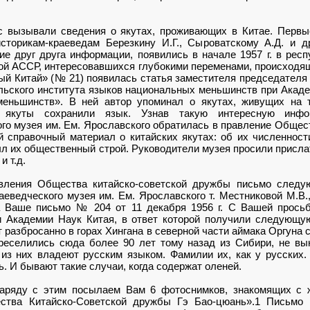
с вызывали сведения о якутах, проживающих в Китае. Первы
сторикам-краеведам Березкину И.Г., Сыроватскому А.Д. и д
е друг друга информации, появились в начале 1957 г. в респ
кой АССР, интересовавшихся глубокими переменами, происходящ
ый Китай» (№ 21) появилась статья заместителя председателя
ьского института языков национальных меньшинств при Акад
еньшинств». В ней автор упоминал о якутах, живущих на 
е якуты сохранили язык. Узнав такую интересную инфо
ого музея им. Ем. Ярославского обратилась в правление Общес
 справочный материал о китайских якутах: об их численности
ыл их общественный строй. Руководители музея просили присл
и т.д.
вления Общества китайско-советской дружбы письмо следу
аеведческого музея им. Ем. Ярославского т. Местниковой М.В.,
 Ваше письмо № 204 от 11 декабря 1956 г. С Вашей прось
 Академии Наук Китая, в ответ которой получили следующую
т разбросанно в горах Хингана в северной части аймака Оргуна
ереселились сюда более 90 лет тому назад из Сибири, не вы
е из них владеют русским языком. Фамилии их, как у русских.
ь. И бывают такие случаи, когда содержат оленей.
ряду с этим посылаем Вам 6 фотоснимков, знакомящих с ж
ества Китайско-Советской дружбы Гэ Бао-цюань».1 Письмо 