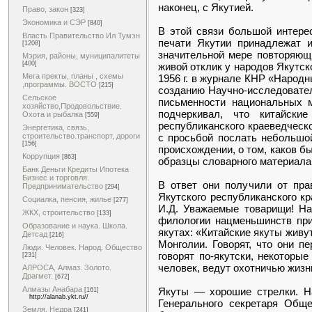
наконец, с Якутией.
Право, закон
[323]
Экономика и СЭР
[840]
В этой связи большой интере
Власть Правительство Ил Тумэн
печати Якутии принадлежат и
[1208]
значительной мере повторяющи
Мэрия, районы, муниципалитеты
[400]
живой отклик у народов Якутс
Мега пректы, планы , схемы
1956 г. в журнале КНР «Народн
,программы. ВОСТО
[215]
созданию Научно-исследовател
Сельское
письменности национальных м
хозяйство,Продовольствие.
подчеркивал, что китайски
Охота и рыбалка
[559]
республиканского краеведческ
Энергетика, связь,
с просьбой послать небольшой
строительство.транспорт, дороги
[156]
происхождении, о том, каков б
Коррупция
[863]
образцы словарного материала 
Банк Деньги Кредиты Ипотека
Бизнес и торговля.
В ответ они получили от пра
Предпринимательство
[294]
Якутского республиканского кр
Социалка, пенсия, жилье
[277]
И.Д. Уважаемые товарищи! На
ЖКХ, строительство
[133]
филологии нацменьшинств при
Образование и наука. Школа.
якутах: «Китайские якуты живу
Детсад
[216]
Монголии. Говорят, что они п
Люди. Человек. Народ. Общество
говорят по-якутски, некоторы
[231]
человек, ведут охотничью жизн
АЛРОСА, Алмаз. Золото.
Драгмет.
[672]
Алмазы Анабара
Якуты — хорошие стрелки. На
[161]
http://alanab.ykt.ru//
Генерального секретаря Общ
Земля. Недра
[241]