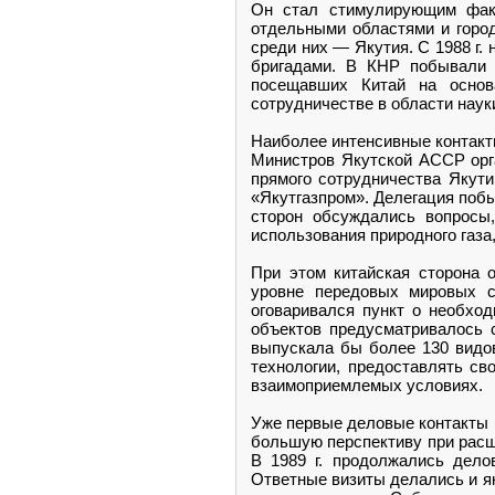
Он стал стимулирующим факт
отдельными областями и горо
среди них — Якутия. С 1988 г
бригадами. В КНР побывали 
посещавших Китай на основ
сотрудничестве в области науки
Наиболее интенсивные контакты
Министров Якутской АССР орг
прямого сотрудничества Якут
«Якутгазпром». Делегация поб
сторон обсуждались вопросы
использования природного газа
При этом китайская сторона о
уровне передовых мировых с
оговаривался пункт о необход
объектов предусматривалось с
выпускала бы более 130 видо
технологии, предоставлять св
взаимоприемлемых условиях.
Уже первые деловые контакты 
большую перспективу при расши
В 1989 г. продолжались дело
Ответные визиты делались и як