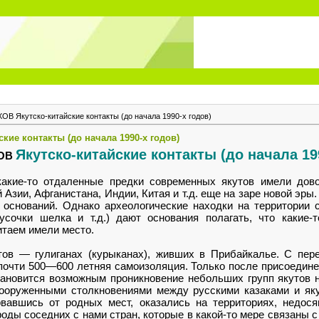
В Якутско-китайские контакты (до начала 1990-х годов)
ие контакты (до начала 1990-х годов)
Якутско-китайские контакты (до начала 19
ХОВ
какие-то отдаленные предки современных якутов имели дов
зии, Афганистана, Индии, Китая и т.д. еще на заре новой эры.
 оснований. Однако археологические находки на территории 
сочки шелка и т.д.) дают основания полагать, что какие-
итаем имели место.
тов — гулиганах (курыканах), живших в Прибайкалье. С пер
почти 500—600 летняя самоизоляция. Только после присоедине
ановится возможным проникновение небольших групп якутов на 
ооруженными столкновениями между русскими казаками и яку
рвавшись от родных мест, оказались на территориях, недося
роды соседних с нами стран, которые в какой-то мере связаны 