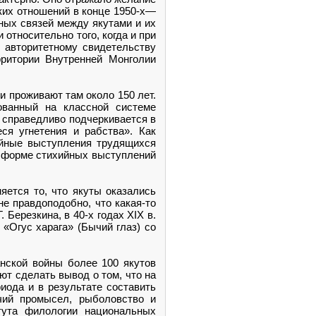
ских отношений в конце 1950-х—
ных связей между якутами и их
относительно того, когда и при
о авторитетному свидетельству
ритории Внутренней Монголии
 и проживают там около 150 лет.
ованный на классной системе
 справедливо подчеркивается в
ся угнетения и рабства». Как
ийные выступления трудящихся
в форме стихийных выступлений
яется то, что якуты оказались
не правдоподобно, что какая-то
Березкина, в 40-х годах XIX в.
 «Огус харага» (Бычий глаз) со
анской войны более 100 якутов
ют сделать вывод о том, что на
иода и в результате составить
ичий промысел, рыболовство и
итута филологии национальных