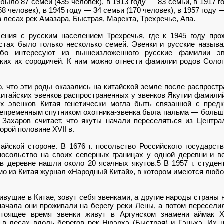
 было 87 семей (435 человек), в 1913 году — 83 семьи, в 1917 г
8 человек), в 1945 году — 34 семьи (170 человек), в 1957 году 
в лесах рек Амазара, Быстрая, Маректа, Трехречье, Апа.
ния с русским населением Трехречья, где к 1945 году прож
естах было только несколько семей. Эвенки и русские называ
обо интересуют из вышеизложенного русские фамилии э
ких их сородичей. К ним можно отнести фамилии родов Соло
о, что эти роды оказались на китайской земле после распрост
китайских эвенков распространенных у эвенков Якутии фамили
ых эвенков Китая генетически могла быть связанной с пред
 непременным спутником охотника-эвенка была пальма — большо
 Захаров считает, что якуты начали переселяться из Центр
орой половине XVII в.
тайской стороне. В 1676 г. посольство Российского государст
осольство на своих северных границах у одной деревни и в
в деревне нашли около 20 ясачных якутов.5 В 1957 г. студен
мо из Китая журнал «Народный Китай», в котором имеются люб
ивущие в Китае, зовут себя эвенками, а другие народы страны 
 начала они проживали на берегу реки Лены, а потом пересели
стоящее время эвенки живут в Аргунском знамени аймак Х
 в лесах вдоль берегов рек Нюэрхэ (Быстрая) и Гэньхэ. Их 