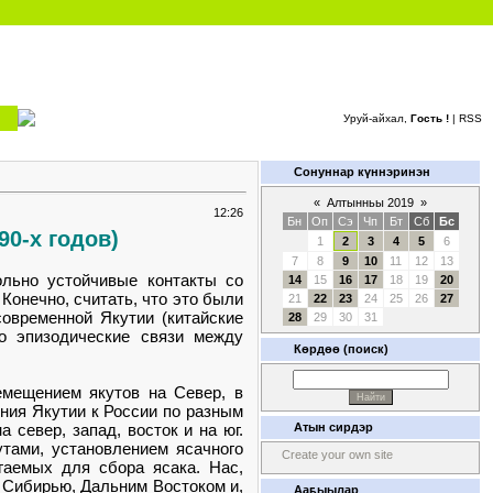
Уруй-айхал,
Гость !
|
RSS
Сонуннар күннэринэн
«
Алтынньы 2019
»
12:26
Бн
Оп
Сэ
Чп
Бт
Сб
Бс
90-х годов)
1
2
3
4
5
6
7
8
9
10
11
12
13
ольно устойчивые контакты со
14
15
16
17
18
19
20
 Конечно, считать, что это были
21
22
23
24
25
26
27
современной Якутии (китайские
28
29
30
31
то эпизодические связи между
Көрдөө (поиск)
емещением якутов на Север, в
ния Якутии к России по разным
север, запад, восток и на юг.
Атын сирдэр
тами, установлением ясачного
Create your own site
гаемых для сбора ясака. Нас,
с Сибирью, Дальним Востоком и,
Ааҕыылар