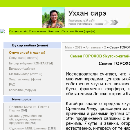
Сүрүн сирэй
|
Бэлиэтэнии
|
Киирии
|
Сахалыы бичик (шрифт)
Бу сир талбата (меню)
Main
»
2019
»
Алтынньы
»
2
» Семен ГОРОХО
Сүрүн сирэй (главная)
Семен ГОРОХОВ Якутско-китайск
Сонуннар (новости)
Семен ГОРО
Бу сир туһунан (
КОНТАКТЫ
)
Билэлэр (файлы)
Исследователи считают, что 
Ыстатыйалар (статьи)
многими народами Центральной А
Хаартыскалар (фото)
собственно якуты нет никаких
FAQ
бусы, фрагменты фарфора, ку
Кэпсэтии (форум)
обитателями Ленского края и К
News topics
Китайцы знали о предках яку
Политика.Митинги. Пикеты.
Среднюю Лену, происходит их 
Партии
[903]
причинам и разными путями ст
Мысли. Думы.Мнения,
Эти продвижения связаны с в
обсуждения, реплика,
режима. Якуты и эвенки, ото
предложения
[263]
естественно, интересуют те на
Суд-закон.МВД.Криминал
[1283]