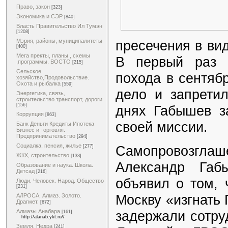
Право, закон
[323]
Экономика и СЭР
[840]
Власть Правительство Ил Тумэн
[1208]
пресечения в ви
Мэрия, районы, муниципалитеты
[400]
Мега пректы, планы , схемы
В первый раз 
,программы. ВОСТО
[215]
Сельское
похода в сентяб
хозяйство,Продовольствие.
Охота и рыбалка
[559]
дело и запретил
Энергетика, связь,
строительство.транспорт, дороги
[156]
днях Габышев з
Коррупция
[863]
своей миссии.
Банк Деньги Кредиты Ипотека
Бизнес и торговля.
Предпринимательство
[294]
Социалка, пенсия, жилье
Самопровоз
[277]
ЖКХ, строительство
[133]
Александр Габ
Образование и наука. Школа.
Детсад
[216]
объявил о том, 
Люди. Человек. Народ. Общество
[231]
Москву «изгнать 
АЛРОСА, Алмаз. Золото.
Драгмет.
[672]
задержали сотру
Алмазы Анабара
[161]
http://alanab.ykt.ru//
Земля. Недра
[241]