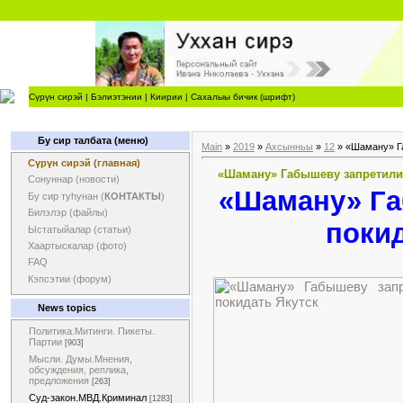
Сүрүн сирэй
|
Бэлиэтэнии
|
Киирии
|
Сахалыы бичик (шрифт)
Бу сир талбата (меню)
Main
»
2019
»
Ахсынньы
»
12
» «Шаману» Га
Сүрүн сирэй (главная)
«Шаману» Габышеву запретили
Сонуннар (новости)
«Шаману» Га
Бу сир туһунан (
КОНТАКТЫ
)
Билэлэр (файлы)
покид
Ыстатыйалар (статьи)
Хаартыскалар (фото)
FAQ
Кэпсэтии (форум)
News topics
Политика.Митинги. Пикеты.
Партии
[903]
Мысли. Думы.Мнения,
обсуждения, реплика,
предложения
[263]
Суд-закон.МВД.Криминал
[1283]