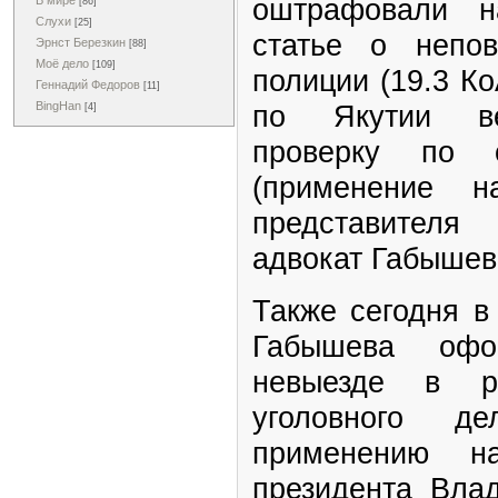
оштрафовали н
В мире
[86]
Слухи
[25]
статье о непов
Эрнст Березкин
[88]
Моё дело
[109]
полиции (19.3 К
Геннадий Федоров
[11]
по Якутии ве
BingHan
[4]
проверку по
(применение н
представителя
адвокат Габышев
Также сегодня в
Габышева офо
невыезде в ра
уголовного 
применению н
президента Влад