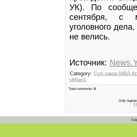
УК). По сообще
сентября, с м
уголовного дела
не велись.
Источник:
News.Y
Category:
Суд-закон.МВД.К
uhhan1
Total comments:
0
Only regist
[
Cop