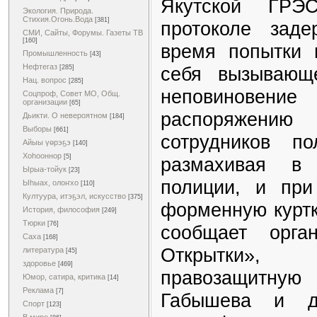
Якутской ГРЭ
Экология. Природа.
Стихия.Огонь.Вода
[381]
протоколе зад
СМИ, Сайты, Форумы. Газеты ТВ
[160]
время попытки 
Промышленность
[43]
Нефтегаз
себя вызывающ
[285]
Нац. вопрос
[285]
неповинов
Соцпроф, Совет МО, Общ.
организации
[65]
распоряжени
Дьикти. О невероятном
[184]
Выборы
[661]
сотрудников п
Айыы үөрэҕэ
[140]
Хоһооннор
[5]
размахивая в 
Ырыа-тойук
[23]
полиции, и при
Ыһыах, олоҥхо
[110]
Култуура, итэҕэл, искусство
[375]
форменную куртк
История, философия
[249]
Тюрки
[76]
сообщает орга
Саха
[168]
Открытки», 
литература
[45]
здоровье
[469]
правозащитную
Юмор, сатира, критика
[14]
Реклама
[7]
Габышева и дв
Спорт
[123]