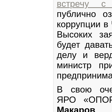
встречу с
публично о
коррупции в
Высоких за
будет дават
делу и верд
министр пр
предпринима
В свою оче
ЯРО «ОПО
Макаро