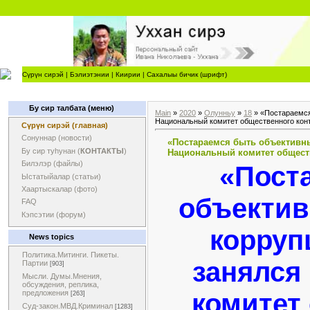
Сүрүн сирэй
|
Бэлиэтэнии
|
Киирии
|
Сахалыы бичик (шрифт)
Бу сир талбата (меню)
Main
»
2020
»
Олунньу
»
18
» «Постараемся
Национальный комитет общественного кон
Сүрүн сирэй (главная)
Сонуннар (новости)
«Постараемся быть объективны
Бу сир туһунан (
КОНТАКТЫ
)
Национальный комитет общест
Билэлэр (файлы)
«Пост
Ыстатыйалар (статьи)
Хаартыскалар (фото)
объектив
FAQ
Кэпсэтии (форум)
корруп
News topics
Политика.Митинги. Пикеты.
занялся
Партии
[903]
Мысли. Думы.Мнения,
обсуждения, реплика,
комитет
предложения
[263]
Суд-закон.МВД.Криминал
[1283]