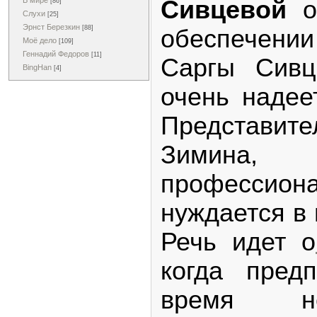
Сивцевой
о
В мире
[86]
Слухи
[25]
Эрнст Березкин
[88]
обеспечен
Моё дело
[109]
Геннадий Федоров
[11]
Саргы Сивц
BingHan
[4]
очень надее
Представит
Зимин
професси
нуждается в
Речь идет о
когда пред
время не