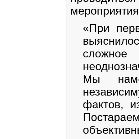
мероприятия
«При пер
выяснил
сложн
неоднозн
Мы наме
независ
фактов, и
Поста
объективн