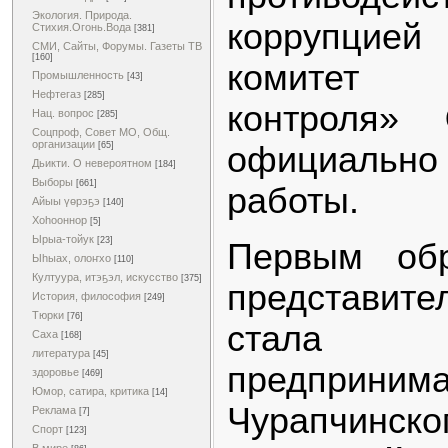
Экология. Природа.
коррупцие
Стихия.Огонь.Вода
[381]
СМИ, Сайты, Форумы. Газеты ТВ
[160]
комитет 
Промышленность
[43]
Нефтегаз
[285]
контроля»
Нац. вопрос
[285]
Соцпроф, Совет МО, Общ.
организации
официально
[65]
Дьикти. О невероятном
[184]
Выборы
[661]
работы.
Айыы үөрэҕэ
[140]
Хоһооннор
[5]
Ырыа-тойук
[23]
Первым об
Ыһыах, олоҥхо
[110]
Култуура, итэҕэл, искусство
[375]
представит
История, философия
[249]
Тюрки
[76]
стал
Саха
[168]
литература
[45]
предприн
здоровье
[469]
Юмор, сатира, критика
[14]
Чурапчинс
Реклама
[7]
Спорт
[123]