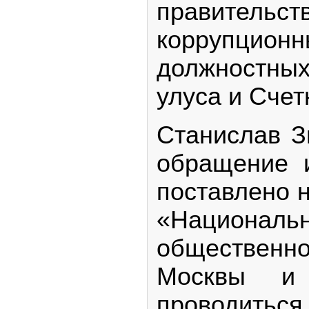
правительс
коррупцион
должностных
улуса и Счет
Станислав З
обращение 
поставлено 
«Национа
обществе
Москвы и
проводит