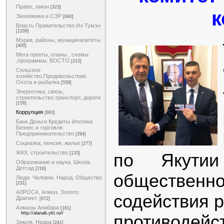
Право, закон
[323]
к
Экономика и СЭР
[840]
Власть Правительство Ил Тумэн
[1208]
Мэрия, районы, муниципалитеты
[400]
Мега пректы, планы , схемы
,программы. ВОСТО
[215]
Сельское
хозяйство,Продовольствие.
Охота и рыбалка
[559]
Энергетика, связь,
строительство.транспорт, дороги
[156]
Коррупция
[863]
Банк Деньги Кредиты Ипотека
Бизнес и торговля.
Предпринимательство
[294]
Социалка, пенсия, жилье
[277]
ЖКХ, строительство
по Якутии
[133]
Образование и наука. Школа.
Детсад
[216]
обществен
Люди. Человек. Народ. Общество
[231]
АЛРОСА, Алмаз. Золото.
содействия 
Драгмет.
[672]
Алмазы Анабара
[161]
http://alanab.ykt.ru//
противодей
Земля. Недра
[241]