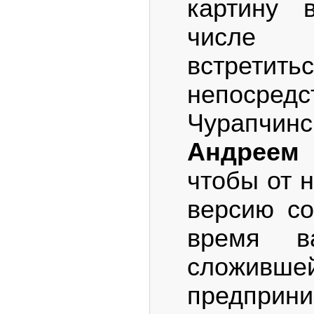
картину 
числе
встретить
непосред
Чурапч
Андреем
чтобы от 
версию со
время в
сложивш
предпри