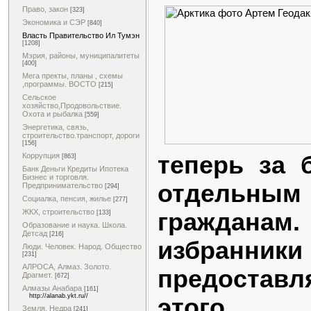
Право, закон
[323]
Экономика и СЭР
[840]
Власть Правительство Ил Тумэн
[1208]
Мэрия, районы, муниципалитеты
[400]
Мега пректы, планы , схемы
,программы. ВОСТО
[215]
Сельское
хозяйство,Продовольствие.
Охота и рыбалка
[559]
Энергетика, связь,
строительство.транспорт, дороги
[156]
теперь за 
Коррупция
[863]
Банк Деньги Кредиты Ипотека
Бизнес и торговля.
отдельны
Предпринимательство
[294]
Социалка, пенсия, жилье
[277]
ЖКХ, строительство
гражда
[133]
Образование и наука. Школа.
Детсад
[216]
избранн
Люди. Человек. Народ. Общество
[231]
АЛРОСА, Алмаз. Золото.
предоставл
Драгмет.
[672]
Алмазы Анабара
[161]
http://alanab.ykt.ru//
этого.
Земля. Недра
[241]