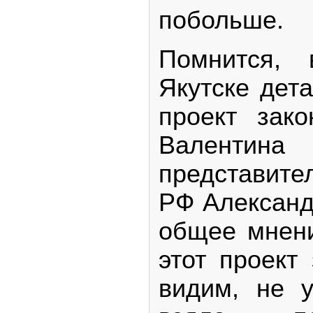
побольше.
Помнится,
Якутске дет
проект зако
Валентина
представите
РФ Александ
общее мнени
этот проект
видим, не у