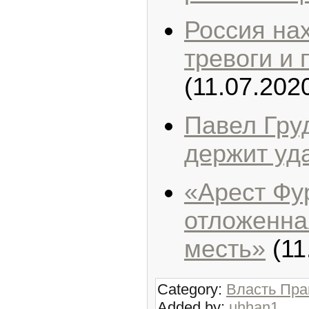
Россия на
тревоги и
(11.07.202
Павел Гру
держит уд
«Арест Фур
отложенна
месть»
(11
Category:
Власть Пра
Added by:
uhhan1