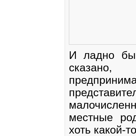
И ладно бы
сказано,
предприни
представ
малочислен
местные ро
хоть какой-т