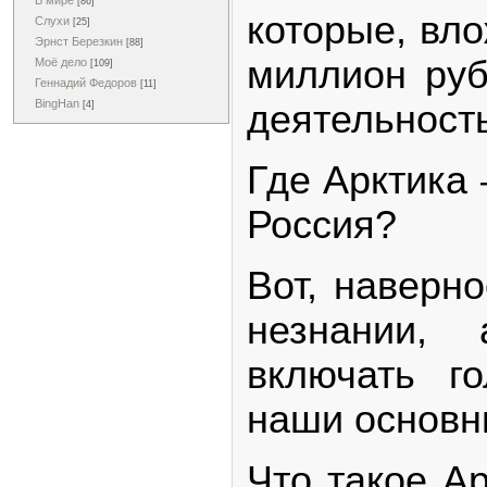
В мире
[86]
которые, вло
Слухи
[25]
Эрнст Березкин
[88]
миллион руб
Моё дело
[109]
Геннадий Федоров
[11]
BingHan
деятельность
[4]
Где Арктика 
Россия?
Вот, наверно
незнании,
включать г
наши основн
Что такое А