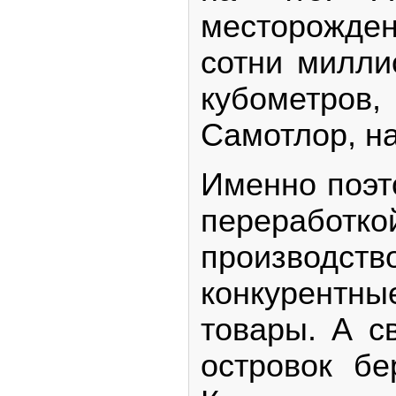
месторожде
сотни милли
кубометров,
Самотлор, н
Именно поэт
перера
производств
конкурентн
товары. А с
островок бе