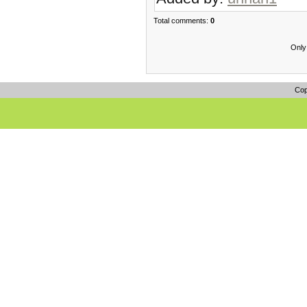
Total comments:
0
Only
Cop