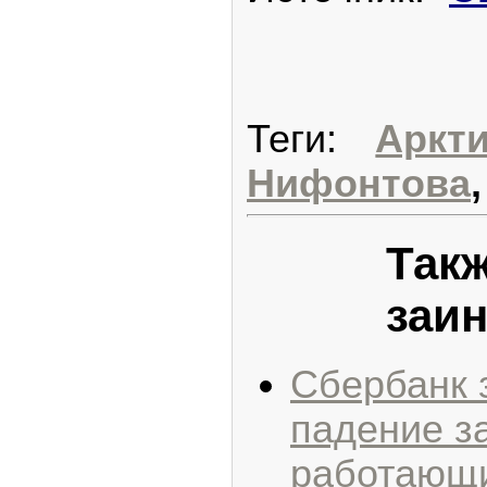
Теги:
Аркт
Нифонтова
Такж
заин
Сбербанк 
падение з
работающ