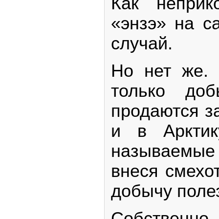
Как неприк
«энзэ» на с
случай.
Но нет же. 
только до
продаются з
и в Арктик
называемые
внеся смехо
добычу поле
Собственно 