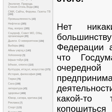
Экология. Природа.
Стихия.Огонь.Вода
[381]
СМИ, Сайты, Форумы. Газеты ТВ
[160]
Промышленность
[43]
Нет никак
Нефтегаз
[285]
Нац. вопрос
[285]
Соцпроф, Совет МО, Общ.
большинству
организации
[65]
Дьикти. О невероятном
[184]
Федерации а
Выборы
[661]
Айыы үөрэҕэ
[140]
что Госдум
Хоһооннор
[5]
Ырыа-тойук
[23]
очередной
Ыһыах, олоҥхо
[110]
Култуура, итэҕэл, искусство
[375]
История, философия
предпринима
[249]
Тюрки
[76]
Саха
[168]
деятельности
литература
[45]
здоровье
[469]
какой-то 
Юмор, сатира, критика
[14]
Реклама
[7]
копошитьс
Спорт
[123]