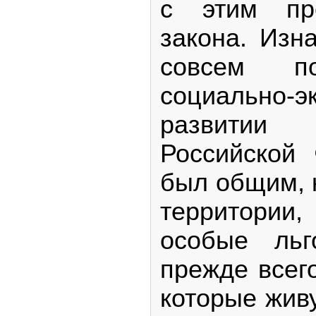
с этим пр
закона. Изн
совсем п
социально-э
развитии 
Российской 
был общим, 
территори
особые ль
прежде всег
которые живу