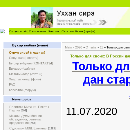
Сүрүн сирэй
|
Бэлиэтэнии
|
Киирии
|
Сахалыы бичик (шрифт)
Бу сир талбата (меню)
Main
»
2020
»
От ыйа
»
11
» Только для сво
Сүрүн сирэй (главная)
Только для своих: В России да
Сонуннар (новости)
Только дл
Бу сир туһунан (
КОНТАКТЫ
)
Билэлэр (файлы)
Ыстатыйалар (статьи)
дан ста
Хаартыскалар (фото)
FAQ
Кэпсэтии (форум)
News topics
Политика.Митинги. Пикеты.
11.07.2020
Партии
[903]
Мысли. Думы.Мнения,
обсуждения, реплика,
предложения
[263]
Суд-закон.МВД.Криминал
[1283]