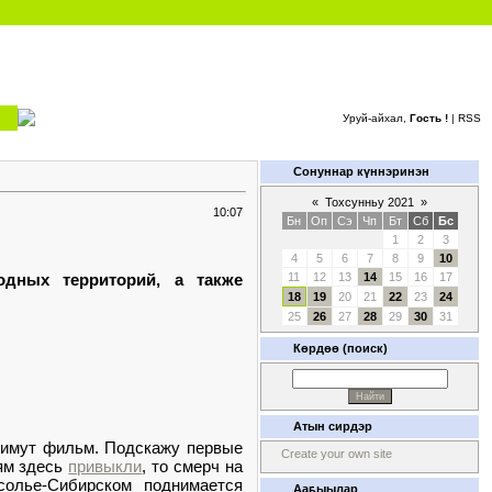
Уруй-айхал,
Гость !
|
RSS
Сонуннар күннэринэн
«
Тохсунньу 2021
»
10:07
Бн
Оп
Сэ
Чп
Бт
Сб
Бс
1
2
3
4
5
6
7
8
9
10
одных территорий, а также
11
12
13
14
15
16
17
18
19
20
21
22
23
24
25
26
27
28
29
30
31
Көрдөө (поиск)
Атын сирдэр
снимут фильм. Подскажу первые
Create your own site
ям здесь
привыкли
, то смерч на
олье-Сибирском поднимается
Ааҕыылар