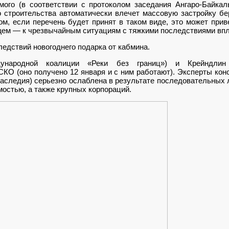
ого (в соответствии с протоколом заседания Ангаро-Байкал
го строительства автоматически влечет массовую застройку бе
ом, если перечень будет принят в таком виде, это может при
щем — к чрезвычайным ситуациям с тяжкими последствиями впл
едствий новогоднего подарка от кабмина.
ународной коалиции «Реки без границ») и Крейндлин 
О (оно получено 12 января и с ним работают). Эксперты конс
наследия) серьезно ослаблена в результате последовательных 
остью, а также крупных корпораций.