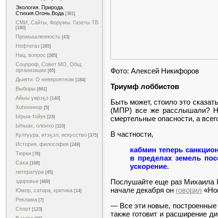
Экология. Природа.
Стихия.Огонь.Вода
[381]
СМИ, Сайты, Форумы. Газеты ТВ
[160]
Промышленность
[43]
Нефтегаз
[285]
Нац. вопрос
[285]
Соцпроф, Совет МО, Общ.
Фото: Алексей Никифоров
организации
[65]
Дьикти. О невероятном
[184]
Триумф лоббистов
Выборы
[661]
Айыы үөрэҕэ
[140]
Быть может, стоило это сказат
Хоһооннор
[5]
(МПР) все же расслышали? Но
Ырыа-тойук
смертельные опасности, а всего
[23]
Ыһыах, олоҥхо
[110]
В частности,
Култуура, итэҕэл, искусство
[375]
История, философия
[249]
кабмин теперь санкцио
Тюрки
[76]
в пределах земель пос
Саха
[168]
ускорение.
литература
[45]
Послушайте еще раз Михаила 
здоровье
[469]
начале декабря он
говорил
«Нов
Юмор, сатира, критика
[14]
Реклама
[7]
— Все эти новые, построенные
Спорт
[123]
также готовит и расширение ди