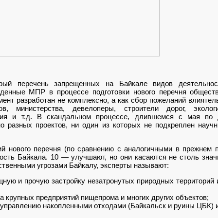
арый перечень запрещенных на Байкале видов деятельнос
денные МПР в процессе подготовки нового перечня общест
мент разработан не комплексно, а как сбор пожеланий влиятел
ов, министерства, девелоперы, строители дорог, эколо
тия и т.д. В скандальном процессе, длившемся с мая по
но разных проектов, ни один из которых не подкреплен науч
 нового перечня (по сравнению с аналогичными в прежнем п
сть Байкала. 10 — улучшают, но они касаются не столь знач
ственными угрозами Байкалу, эксперты называют:
щную и прочую застройку незатронутых природных территорий 
а крупных предприятий пищепрома и многих других объектов;
 управлению накопленными отходами (Байкальск и руины ЦБК) и