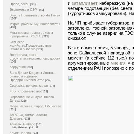
и
затапливает
набережную (на 
Право, закон
[323]
четыре подстанции (без света
Экономика и СЭР
[840]
(курортников эвакуировали). Н
Власть Правительство Ил Тумэн
[1208]
На ЧП прибывает губернатор, 
Мэрия, районы, муниципалитеты
затоплено, «зоной затопления
[400]
только в случае аварии на ГЭС
Мега пректы, планы , схемы
,программы. ВОСТО
[215]
снижают.
Сельское
хозяйство,Продовольствие.
В это самое время, 5 января,
Охота и рыбалка
[559]
зоне Байкальской природной 
Энергетика, связь,
момент (а сейчас 112 тыс.) п
строительство.транспорт, дороги
[156]
аргументированные
мнения
мно
Коррупция
отделением РАН положено с пр
[863]
Банк Деньги Кредиты Ипотека
Бизнес и торговля.
Предпринимательство
[294]
Социалка, пенсия, жилье
[277]
ЖКХ, строительство
[133]
Образование и наука. Школа.
Детсад
[216]
Люди. Человек. Народ. Общество
[231]
АЛРОСА, Алмаз. Золото.
Драгмет.
[672]
Алмазы Анабара
[161]
http://alanab.ykt.ru//
Земля. Недра
[241]