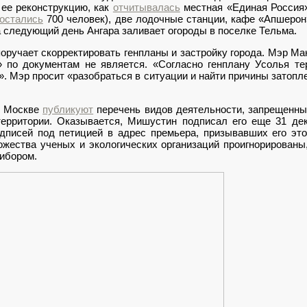
ее реконструкцию, как
отчитывалась
местная «Единая Россия»,
остались
700 человек), две лодочные станции, кафе «Апшерон
а следующий день Ангара заливает огороды в поселке Тельма.
поручает скорректировать генпланы и застройку города. Мэр М
» по документам не является. «Согласно генплану Усолья т
». Мэр просит «разобраться в ситуации и найти причины затоп
 в Москве
публикуют
перечень видов деятельности, запрещенны
территории. Оказывается, Мишустин подписал его еще 31 дек
одписей под петицией в адрес премьера, призывавших его это
жества ученых и экологических организаций проигнорированы
ибором.