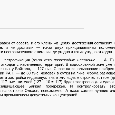
авки от совета, и его члены «в целях достижения согласия» 
ак и не достигли — из-за двух принципиальных положени
 неограниченного сжигания где угодно и каких угодно отходов.
— эвтрофикация (
из-за чего происходит цветение
. —
А. Т.
)
отходов с населенных территорий. В водоохранной зоне уже п
енных у Байкала, — 127 тыс. Спрос на использование прибреж
ии РАН, — до 60 тыс. человек в сутки на пике. Форма размещ
прета застройки индивидуальным жилищным строительством (до
 117 тыс. жителей (127 – 10 = 117) будет застроено для сдачи
ащищающее Байкал побережье. И контролировать это
а на острове Ольхон, невозможно. А даже самые лучшие оч
ым превышением допустимых концентраций.