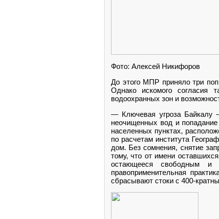
Фото: Алексей Никифоров
До этого МПР приняло три попр
Однако искомого согласия т
водоохранных зон и возможности
— Ключевая угроза Байкалу 
неочищенных вод и попадание 
населенных пунктах, располож
по расчетам института Географ
дом. Без сомнения, снятие за
тому, что от имени оставшихся
остающееся свободным и з
правоприменительная практик
сбрасывают стоки с 400-кратн