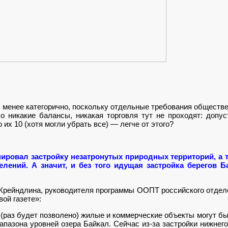
ь менее категорично, поскольку отдельные требования общест
 никакие балансы, никакая торговля тут не проходят: допус
 их 10 (хотя могли убрать все) — легче от этого?
нировал застройку незатронутых природных территорий, а 
елений. А значит, и без того идущая застройка берегов 
Крейндлина, руководителя программы ООПТ российского отдел
ой газете»:
 (раз будет позволено) жилые и коммерческие объекты могут б
апазона уровней озера Байкал. Сейчас из-за застройки нижне