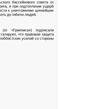
ьского бассейнового совета от
рега, и при подтоплении ущерб
вести к уничтожению ценнейших
оть до гибели людей.
(от «Гринписа») подписали
татируют, что правовая защита
лоббистских усилий со стороны