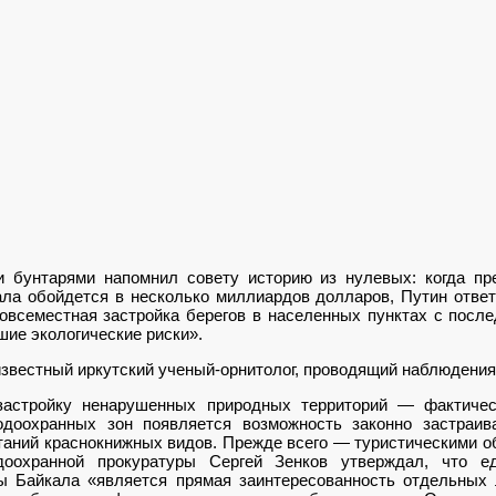
 бунтарями напомнил совету историю из нулевых: когда пре
ла обойдется в несколько миллиардов долларов, Путин ответ
повсеместная застройка берегов в населенных пунктах с пос
шие экологические риски».
звестный иркутский ученый-орнитолог, проводящий наблюдения 
стройку ненарушенных природных территорий — фактичес
доохранных зон появляется возможность законно застраив
таний краснокнижных видов. Прежде всего — туристическими о
доохранной прокуратуры Сергей Зенков утверждал, что е
ы Байкала «является прямая заинтересованность отдельных