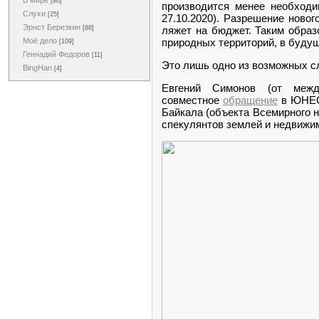
В мире
[86]
производится менее необходим
Слухи
[25]
27.10.2020). Разрешение ново
Эрнст Березкин
ляжет на бюджет. Таким образ
[88]
природных территорий, в буду
Моё дело
[109]
Геннадий Федоров
[11]
Это лишь одно из возможных сл
BingHan
[4]
Евгений Симонов (от межд
совместное
обращение
в ЮНЕСК
Байкала (объекта Всемирного 
спекулянтов землей и недвижим