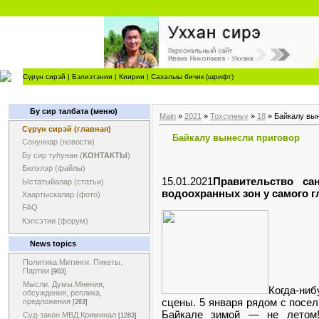
Сүрүн сирэй
|
Бэлиэтэнии
|
Киирии
|
Сахалыы бичик (шрифт)
Бу сир талбата (меню)
Main
»
2021
»
Тохсунньу
»
18
» Байкалу вын
Сүрүн сирэй (главная)
Байкалу вынесли приговор
Сонуннар (новости)
Бу сир туһунан (
КОНТАКТЫ
)
Билэлэр (файлы)
15.01.2021
Правительство са
Ыстатыйалар (статьи)
водоохранных зон у самого г
Хаартыскалар (фото)
FAQ
Кэпсэтии (форум)
News topics
Политика.Митинги. Пикеты.
Партии
[903]
Мысли. Думы.Мнения,
Когда-ниб
обсуждения, реплика,
сцены. 5 января рядом с посе
предложения
[263]
Байкале зимой — не летом!
Суд-закон.МВД.Криминал
[1283]