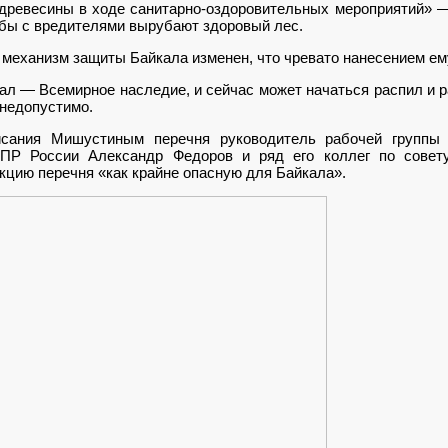
 древесины в ходе санитарно-оздоровительных мероприятий» 
ьбы с вредителями вырубают здоровый лес.
 механизм защиты Байкала изменен, что чревато нанесением ем
 — Всемирное наследие, и сейчас может начаться распил и р
 недопустимо.
исания Мишустиным перечня руководитель рабочей группы
МПР России Александр Федоров и ряд его коллег по сове
цию перечня «как крайне опасную для Байкала».