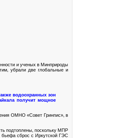
венности и ученых в Минприроды
тим, убрали две глобальные и
также водоохранных зон
Байкала получит мощное
ения ОМНО «Совет Гринпис», в
ыть подтоплены, поскольку МПР
го бьефа сброс с Иркутской ГЭС