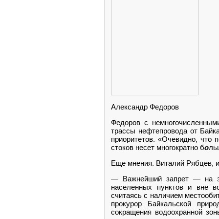
Александр Федоров
Федоров с немногочисленными
трассы нефтепровода от Байка
приоритетов. «Очевидно, что 
стоков несет многократно б
о
ль
Еще мнения. Виталий Рябцев, и
— Важнейший запрет — на за
населенных пунктов и вне во
считаясь с наличием местооби
прокурор Байкальской приро
сокращения водоохранной зон