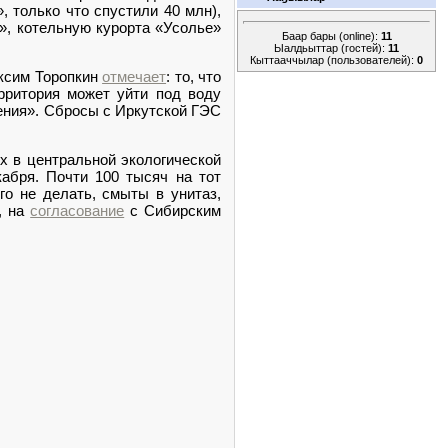
 только что спустили 40 млн),
», котельную курорта «Усолье»
Баар бары (online):
11
Ыалдьыттар (гостей):
11
Кыттааччылар (пользователей):
0
аксим Торопкин
отмечает
: то, что
ерритория может уйти под воду
ления». Сбросы с Иркутской ГЭС
х в центральной экологической
абря. Почти 100 тысяч на тот
го не делать, смыты в унитаз,
, на
согласование
с Сибирским