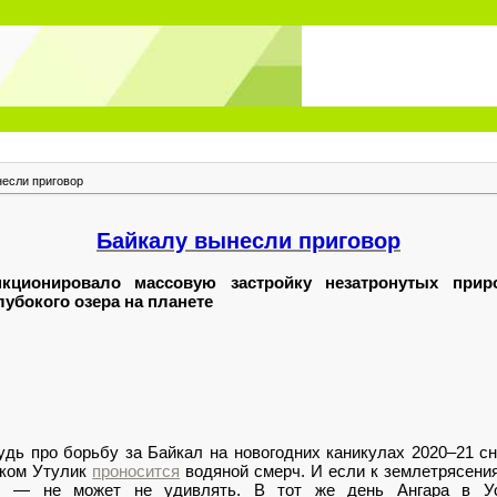
если приговор
Байкалу вынесли приговор
нкционировало массовую застройку незатронутых прир
лубокого озера на планете
удь про борьбу за Байкал на новогодних каникулах 2020–21 
лком Утулик
проносится
водяной смерч. И если к землетрясени
 — не может не удивлять. В тот же день Ангара в Ус