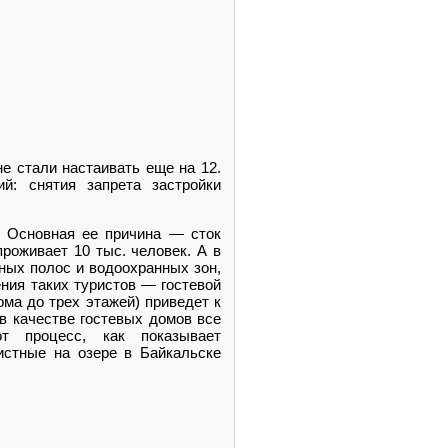
не стали настаивать еще на 12.
й: снятия запрета застройки
. Основная ее причина — сток
роживает 10 тыс. человек. А в
ных полос и водоохранных зон,
ения таких туристов — гостевой
ма до трех этажей) приведет к
 в качестве гостевых домов все
т процесс, как показывает
истные на озере в Байкальске