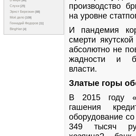
В мире
[86]
производство бр
Слухи
[25]
Эрнст Березкин
[88]
на уровне статпо
Моё дело
[109]
Геннадий Федоров
[11]
И пандемия ко
BingHan
[4]
смерти якутско
абсолютно не по
жадности и бе
власти.
Златые горы о
В 2015 году «
гашения креди
оборудование со
349 тысяч ру