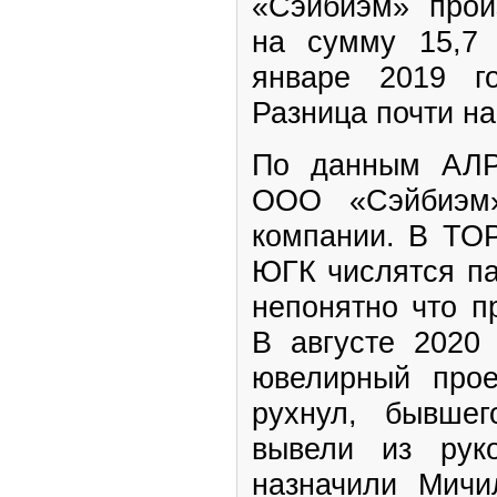
«Сэйбиэм» прои
на сумму 15,7 
январе 2019 г
Разница почти на
По данным АЛР
ООО «Сэйбиэм»
компании. В ТО
ЮГК числятся па
непонятно что п
В августе 2020 
ювелирный прое
рухнул, бывше
вывели из руко
назначили Мичи