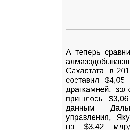
А теперь сравни
алмазодобыва
Сахастата, в 201
составил $4,05
драгкамней, зо
пришлось $3,0
данным Дальн
управления, Яку
на $3,42 млр