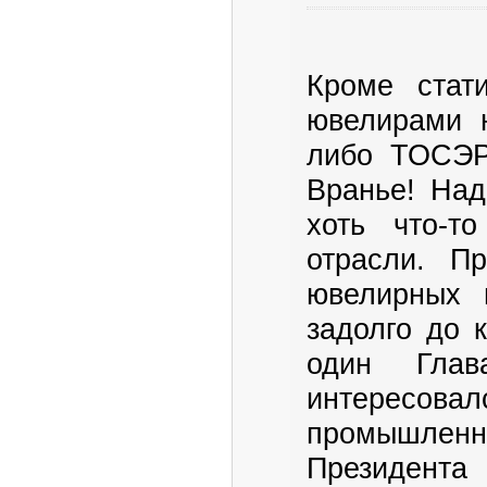
Кроме стат
ювелирами 
либо ТОСЭР
Вранье! Над
хоть что-т
отрасли. П
ювелирных 
задолго до 
один Гла
интерес
промышле
Президента 