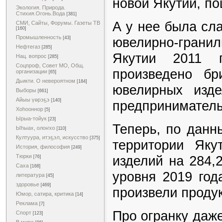
новой Якутии, п
Экология. Природа.
Стихия.Огонь.Вода
[381]
А у нее была сл
СМИ, Сайты, Форумы. Газеты ТВ
[160]
Промышленность
ювелирно-гра
[43]
Нефтегаз
[285]
Якутии 2011 
Нац. вопрос
[285]
Соцпроф, Совет МО, Общ.
произведено б
организации
[65]
Дьикти. О невероятном
[184]
ювелирных изде
Выборы
[661]
Айыы үөрэҕэ
[140]
предпринимательс
Хоһооннор
[5]
Ырыа-тойук
[23]
Теперь, по данн
Ыһыах, олоҥхо
[110]
Култуура, итэҕэл, искусство
[375]
территории Яку
История, философия
[249]
изделий на 284,
Тюрки
[76]
Саха
[168]
уровня 2019 год
литература
[45]
здоровье
[469]
произвели продук
Юмор, сатира, критика
[14]
Реклама
[7]
Про огранку даже
Спорт
[123]