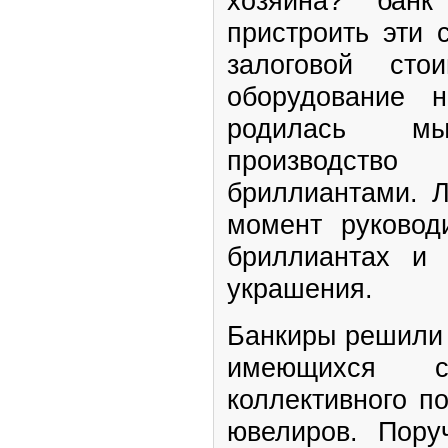
хозяина? бан
пристроить эти 
залоговой сто
оборудование 
родилась м
производств
бриллиантами. 
момент руковод
бриллиантах и
украшения.
Банкиры решили 
имеющихся с
коллективного п
ювелиров. Пору