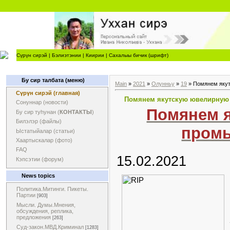
Сүрүн сирэй
|
Бэлиэтэнии
|
Киирии
|
Сахалыы бичик (шрифт)
Бу сир талбата (меню)
Main
»
2021
»
Олунньу
»
19
» Помянем якут
Сүрүн сирэй (главная)
Помянем якутскую ювелирную
Сонуннар (новости)
Помянем 
Бу сир туһунан (
КОНТАКТЫ
)
Билэлэр (файлы)
промы
Ыстатыйалар (статьи)
Хаартыскалар (фото)
FAQ
15.02.2021
Кэпсэтии (форум)
News topics
Политика.Митинги. Пикеты.
Партии
[903]
Мысли. Думы.Мнения,
обсуждения, реплика,
предложения
[263]
Суд-закон.МВД.Криминал
[1283]