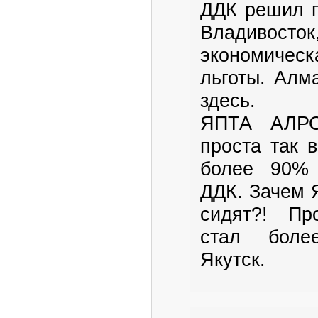
ДДК решил п
Владивос
экономическ
льготы. Алм
здесь.
ЯПТА АЛРО
проста так в
более 90% 
ДДК. Зачем 
сидят?! Пр
стал боле
Якутск.