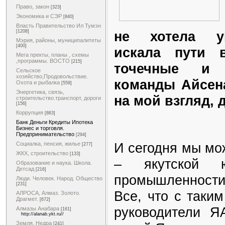
Право, закон
[323]
Экономика и СЭР
[840]
Власть Правительство Ил Тумэн
не хотела ум
[1208]
Мэрия, районы, муниципалитеты
[400]
искала пути 
Мега пректы, планы , схемы
,программы. ВОСТО
[215]
точечные и 
Сельское
хозяйство,Продовольствие.
команды Айсен
Охота и рыбалка
[559]
Энергетика, связь,
на мой взгляд,
строительство.транспорт, дороги
[156]
Коррупция
[863]
Банк Деньги Кредиты Ипотека
Бизнес и торговля.
Предпринимательство
[294]
И сегодня мы мо
Социалка, пенсия, жилье
[277]
ЖКХ, строительство
[133]
– якутской ю
Образование и наука. Школа.
Детсад
[216]
промышленности
Люди. Человек. Народ. Общество
[231]
Все, что с таки
АЛРОСА, Алмаз. Золото.
Драгмет.
[672]
руководители 
Алмазы Анабара
[161]
http://alanab.ykt.ru//
Земля. Недра
[241]