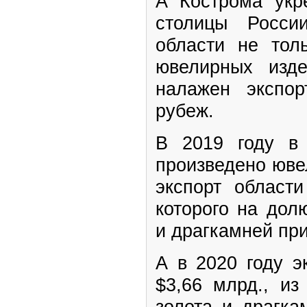
А Кострома укр
столицы Росси
области не тол
ювелирных изд
налажен экспо
рубеж.
В 2019 году в
произведено ювел
экспорт области
которого на дол
и драгкамней пр
А в 2020 году э
$3,66 млрд., из
золота и драгка