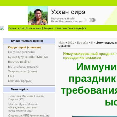
Сүрүн сирэй
|
Бэлиэтэнии
|
Киирии
|
Сахалыы бичик (шрифт)
Бу сир талбата (меню)
Main
»
2021
»
Бэс ыйа
»
5
» Иммунизирован
ысыахов
Сүрүн сирэй (главная)
Сонуннар (новости)
Иммунизированный праздник: 
Бу сир туһунан (
КОНТАКТЫ
)
проведению ысыахов
Билэлэр (файлы)
Иммуни
Ыстатыйалар (статьи)
Хаартыскалар (фото)
праздник
FAQ
Кэпсэтии (форум)
требовани
News topics
Политика.Митинги. Пикеты.
ы
Партии
[903]
Мысли. Думы.Мнения,
обсуждения, реплика,
предложения
[263]
Суд-закон.МВД.Криминал
[1283]