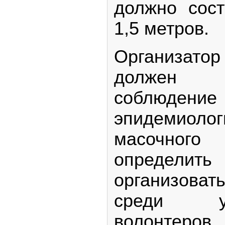
должно сос
1,5 метров.
Организат
должен 
соблюден
эпидемиоло
масочно
определить
организов
среди у
волонтеров