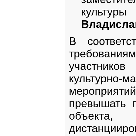
культу
Владисла
В соответс
требова
участник
культурно-м
мероприя
превышать п
объекта,
дистанциир