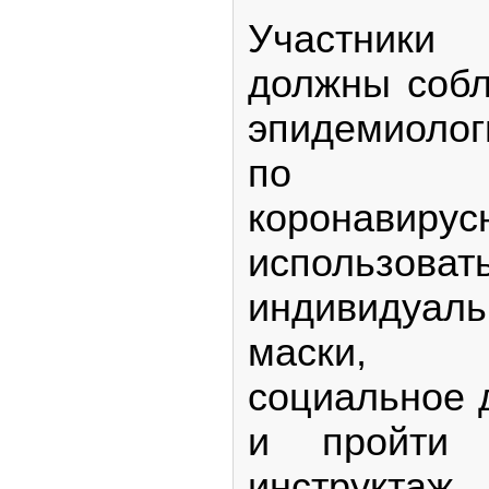
Участник
должны собл
эпидемиоло
по про
коронавиру
использо
индивидуа
маски, 
социальное 
и пройти с
инструктаж.