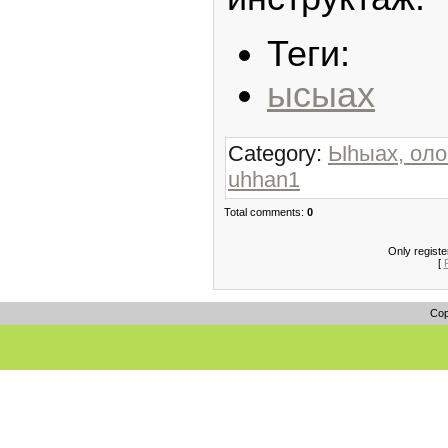
Теги:
ысыах
Category:
Ыһыах, оло
uhhan1
Total comments:
0
Only regist
[
Cop