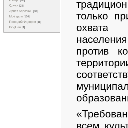
В мире
традицио
[86]
Слухи
[25]
Эрнст Березкин
[88]
только п
Моё дело
[109]
Геннадий Федоров
[11]
охвата
BingHan
[4]
населени
против к
территори
соответст
муниципал
образован
«Требован
всем куль