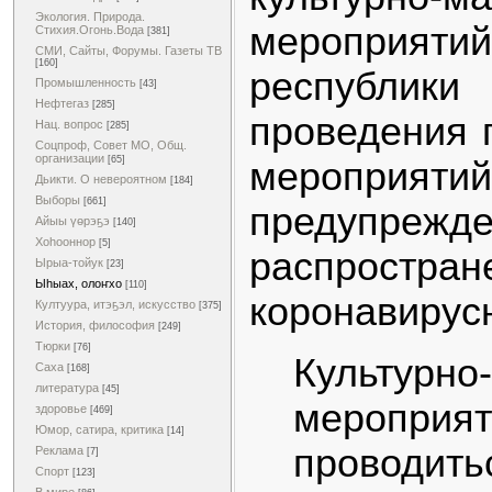
Экология. Природа.
мероприяти
Стихия.Огонь.Вода
[381]
СМИ, Сайты, Форумы. Газеты ТВ
[160]
республи
Промышленность
[43]
Нефтегаз
[285]
проведения 
Нац. вопрос
[285]
Соцпроф, Совет МО, Общ.
организации
[65]
мероп
Дьикти. О невероятном
[184]
Выборы
[661]
предупрежд
Айыы үөрэҕэ
[140]
Хоһооннор
[5]
распростран
Ырыа-тойук
[23]
Ыһыах, олоҥхо
[110]
коронавирус
Култуура, итэҕэл, искусство
[375]
История, философия
[249]
Тюрки
[76]
Культурно
Саха
[168]
литература
[45]
меропр
здоровье
[469]
Юмор, сатира, критика
[14]
прово
Реклама
[7]
Спорт
[123]