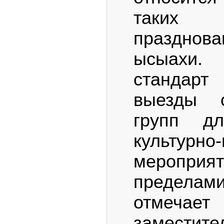
таких т
праздн
ысыахи.
стандарт 
выезды о
групп д
культурно
меропр
пределами
отмеча
заместит