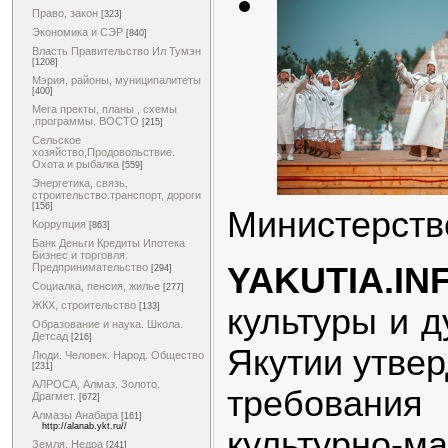
Право, закон
[323]
Экономика и СЭР
[840]
Власть Правительство Ил Тумэн
[1208]
Мэрия, районы, муниципалитеты
[400]
Мега пректы, планы , схемы
,программы. ВОСТО
[215]
Сельское
хозяйство,Продовольствие.
Охота и рыбалка
[559]
Энергетика, связь,
строительство.транспорт, дороги
[156]
Министерств
Коррупция
[863]
Банк Деньги Кредиты Ипотека
Бизнес и торговля.
YAKUTIA.I
Предпринимательство
[294]
Социалка, пенсия, жилье
[277]
ЖКХ, строительство
[133]
культуры и д
Образование и наука. Школа.
Детсад
[216]
Якутии утве
Люди. Человек. Народ. Общество
[231]
АЛРОСА, Алмаз. Золото.
требовани
Драгмет.
[672]
Алмазы Анабара
[161]
http://alanab.ykt.ru//
культурно-м
Земля. Недра
[241]