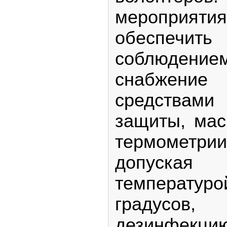
меропри
обеспечит
соблюдени
снабжен
средствами
защиты, мас
термометрии
допуска
температ
градусов
дезинфекцию