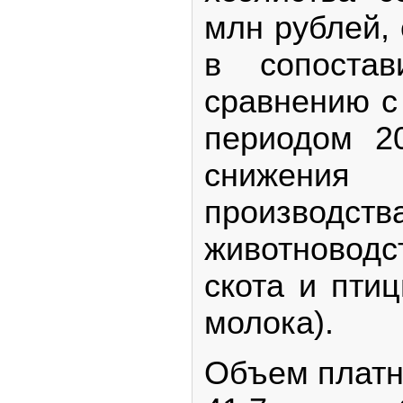
млн рублей,
в сопоста
сравнению с
периодом 2
снижен
производс
животноводс
скота и пти
молока).
Объем платн