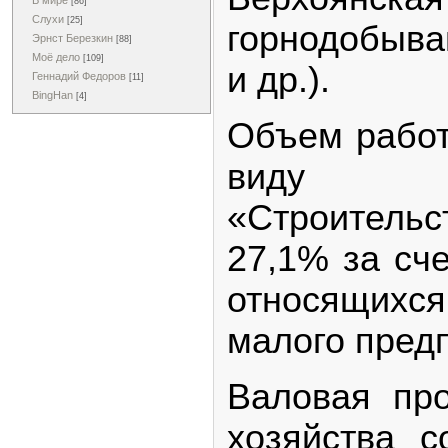
В мире
[86]
Слухи
[25]
горнодобыв
Эрнст Березкин
[88]
Моё дело
[109]
и др.).
Геннадий Федоров
[11]
BingHan
[4]
Объем работ
виду де
«Строительс
27,1% за сче
относящих
малого пред
Валовая про
хозяйства с