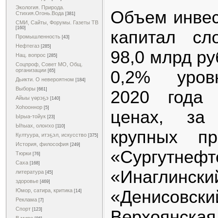
Экология. Природа.
Объем инвес
Стихия.Огонь.Вода
[381]
СМИ, Сайты, Форумы. Газеты ТВ
[160]
капитал сл
Промышленность
[43]
Нефтегаз
[285]
98,0 млрд ру
Нац. вопрос
[285]
Соцпроф, Совет МО, Общ.
организации
0,2% уров
[65]
Дьикти. О невероятном
[184]
Выборы
[661]
2020 года 
Айыы үөрэҕэ
[140]
Хоһооннор
[5]
ценах, за
Ырыа-тойук
[23]
Ыһыах, олоҥхо
[110]
крупных пр
Култуура, итэҕэл, искусство
[375]
История, философия
[249]
«Сургутнеф
Тюрки
[76]
Саха
[168]
«Инаглин
литература
[45]
здоровье
[469]
«Денисовск
Юмор, сатира, критика
[14]
Реклама
[7]
Спорт
[123]
Верхоянская