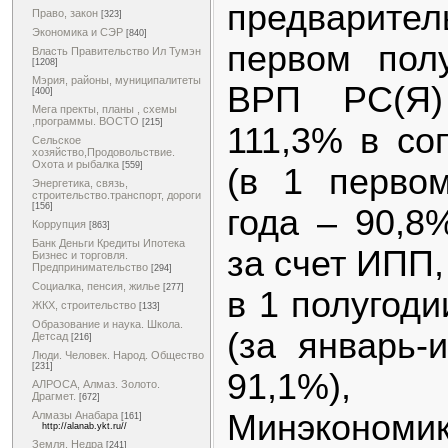
предварите
Право, закон
[323]
Экономика и СЭР
[840]
первом пол
Власть Правительство Ил Тумэн
[1208]
Мэрия, районы, муниципалитеты
ВРП РС(Я)
[400]
Мега пректы, планы , схемы
,программы. ВОСТО
[215]
111,3% в со
Сельское
хозяйство,Продовольствие.
Охота и рыбалка
[559]
(в 1 перво
Энергетика, связь,
строительство.транспорт, дороги
[156]
года – 90,8
Коррупция
[863]
Банк Деньги Кредиты Ипотека
за счет ИПП,
Бизнес и торговля.
Предпринимательство
[294]
Социалка, пенсия, жилье
[277]
в 1 полугоди
ЖКХ, строительство
[133]
Образование и наука. Школа.
(за январь-
Детсад
[216]
Люди. Человек. Народ. Общество
[231]
91,1%)
АЛРОСА, Алмаз. Золото.
Драгмет.
[672]
Минэкономик
Алмазы Анабара
[161]
http://alanab.ykt.ru//
Земля. Недра
[241]