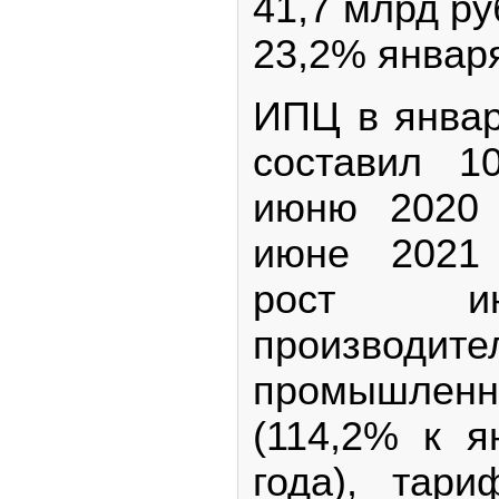
41,7 млрд ру
23,2% января
ИПЦ в январ
составил 1
июню 2020 
июне 2021 
рост ин
производите
промышле
(114,2% к 
года), тар