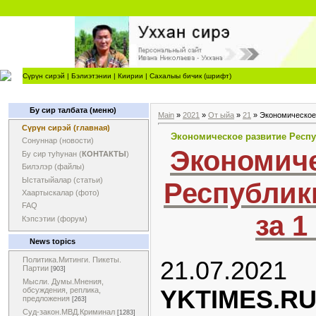
Сүрүн сирэй
|
Бэлиэтэнии
|
Киирии
|
Сахалыы бичик (шрифт)
Бу сир талбата (меню)
Main
»
2021
»
От ыйа
»
21
» Экономическое р
Сүрүн сирэй (главная)
Экономическое развитие Республ
Сонуннар (новости)
Экономиче
Бу сир туһунан (
КОНТАКТЫ
)
Билэлэр (файлы)
Ыстатыйалар (статьи)
Республики
Хаартыскалар (фото)
FAQ
за 1 
Кэпсэтии (форум)
News topics
Политика.Митинги. Пикеты.
21.07.2021
Партии
[903]
Мысли. Думы.Мнения,
YKTIMES.R
обсуждения, реплика,
предложения
[263]
Суд-закон.МВД.Криминал
[1283]