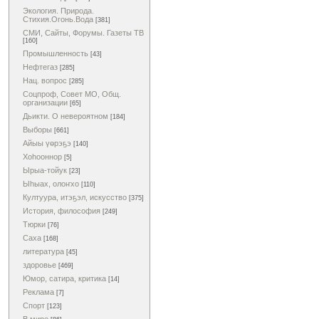
Экология. Природа.
Стихия.Огонь.Вода
[381]
СМИ, Сайты, Форумы. Газеты ТВ
[160]
Промышленность
[43]
Нефтегаз
[285]
Нац. вопрос
[285]
Соцпроф, Совет МО, Общ.
организации
[65]
Дьикти. О невероятном
[184]
Выборы
[661]
Айыы үөрэҕэ
[140]
Хоһооннор
[5]
Ырыа-тойук
[23]
Ыһыах, олоҥхо
[110]
Култуура, итэҕэл, искусство
[375]
История, философия
[249]
Тюрки
[76]
Саха
[168]
литература
[45]
здоровье
[469]
Юмор, сатира, критика
[14]
Реклама
[7]
Спорт
[123]