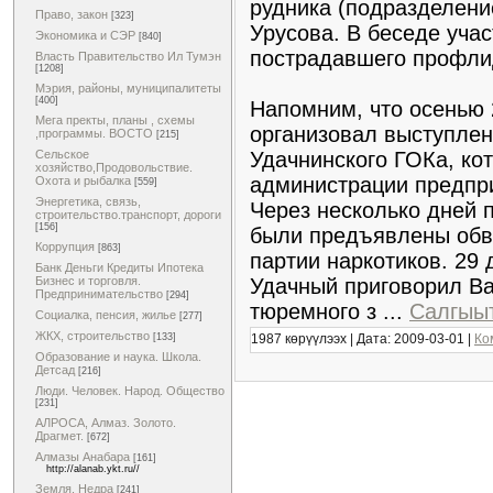
рудника (подразделени
Право, закон
[323]
Урусова. В беседе уча
Экономика и СЭР
[840]
пострадавшего профли
Власть Правительство Ил Тумэн
[1208]
Мэрия, районы, муниципалитеты
[400]
Напомним, что осенью 
Мега пректы, планы , схемы
организовал выступлен
,программы. ВОСТО
[215]
Удачнинского ГОКа, ко
Сельское
хозяйство,Продовольствие.
администрации предпри
Охота и рыбалка
[559]
Энергетика, связь,
Через несколько дней 
строительство.транспорт, дороги
[156]
были предъявлены обв
Коррупция
[863]
партии наркотиков. 29
Банк Деньги Кредиты Ипотека
Удачный приговорил Ва
Бизнес и торговля.
Предпринимательство
[294]
тюремного з
...
Салгыыт
Социалка, пенсия, жилье
[277]
ЖКХ, строительство
1987 көрүүлээх | Дата:
2009-03-01
|
Ко
[133]
Образование и наука. Школа.
Детсад
[216]
Люди. Человек. Народ. Общество
[231]
АЛРОСА, Алмаз. Золото.
Драгмет.
[672]
Алмазы Анабара
[161]
http://alanab.ykt.ru//
Земля. Недра
[241]