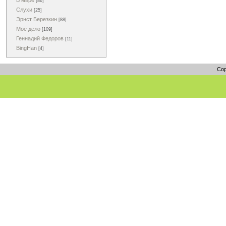
В мире
[86]
Слухи
[25]
Эрнст Березкин
[88]
Моё дело
[109]
Геннадий Федоров
[11]
BingHan
[4]
Cop