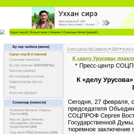
Сүрүн сирэй
|
Бэлиэтэнии
|
Киирии
|
Сахалыы бичик (шрифт)
Бу сир талбата (меню)
Сүрүн сирэй (На Главную)
»
2009
»
Кулун т
Сүрүн сирэй (главная)
К «делу Урусова» подк
Сонуннар (новости)
* Пресс-центр СОЦП
Бу сир туһунан (
КОНТАКТЫ
)
Билэлэр (файлы)
Ыстатыйалар (статьи)
К «делу Урусова
Хаартыскалар (фото)
FAQ
Кэпсэтии (форум)
Сегодня, 27 февраля, 
Сонуннар (новости)
председателя Объедин
Политика.Митинги. Пикеты.
Партии
СОЦПРОФ Сергея Вост
[903]
Мысли. Думы.Мнения,
Государственной Думы.
обсуждения, реплика,
предложения
[263]
тюремное заключение 
Суд-закон.МВД.Криминал
[1283]