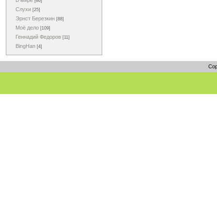
В мире
[86]
Слухи
[25]
Эрнст Березкин
[88]
Моё дело
[109]
Геннадий Федоров
[11]
BingHan
[4]
Cop