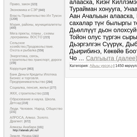
алааска, Киэҥ Киллэмэ
Право, закон
[323]
Турайман хонууга, Уна
Экономика и СЭР
[840]
Аан Ачалыын алааска, 
Власть Правительство Ил Тумэн
[1208]
сахалар түҥ былыргы т
Мэрия, районы, муниципалитеты
[400]
Дьөллүүт дьон олохсуй
Мега пректы, планы , схемы
Тойон олус түргэн сыр
,программы. ВОСТО
[215]
Дьэргэлгэн Сүүрүк, Ды
Сельское
хозяйство,Продовольствие.
Дьирибинэ, Көкөйө Боо
Охота и рыбалка
[559]
Энергетика, связь,
Чо
...
Салгыыта (далее)
строительство.транспорт, дороги
[156]
Категория:
Айыы үөрэҕэ
| 1450 көрүүл
Коррупция
[863]
Банк Деньги Кредиты Ипотека
Бизнес и торговля.
Предпринимательство
[294]
Социалка, пенсия, жилье
[277]
ЖКХ, строительство
[133]
Образование и наука. Школа.
Детсад
[216]
Люди. Человек. Народ. Общество
[231]
АЛРОСА, Алмаз. Золото.
Драгмет.
[672]
Алмазы Анабара
[161]
http://alanab.ykt.ru//
Земля. Недра
[241]