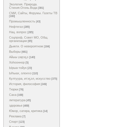
Экология. Природа.
Стихия.Огонь.Вода
[381]
СМИ, Сайты, Форумы. Газеты ТВ
[160]
Промышленность
[43]
Нефтегаз
[285]
Нац. вопрос
[285]
Соцпроф, Совет МО, Общ.
организации
[65]
Дьикти. О невероятном
[184]
Выборы
[661]
Айыы үөрэҕэ
[140]
Хоһооннор
[5]
Ырыа-тойук
[23]
Ыһыах, олоҥхо
[110]
Култуура, итэҕэл, искусство
[375]
История, философия
[249]
Тюрки
[76]
Саха
[168]
литература
[45]
здоровье
[469]
Юмор, сатира, критика
[14]
Реклама
[7]
Спорт
[123]