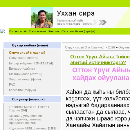
Сүрүн сирэй
|
Бэлиэтэнии
|
Киирии
|
Сахалыы бичик (шрифт)
Бу сир талбата (меню)
Сүрүн сирэй (На Главную)
»
2026
»
Олуннь
Сүрүн сирэй (главная)
Оттон Үрүҥ Айыы Тойон 
Сонуннар (новости)
эбитий источниктарга?
Бу сир туһунан (
КОНТАКТЫ
)
Оттон Үрүҥ Айыы
Билэлэр (файлы)
Ыстатыйалар (статьи)
хайдах ойуулана
Хаартыскалар (фото)
FAQ
Кэпсэтии (форум)
Хаһан да кыһыны билбэ
кэҕэлээх, үүт көлүйэлээ
Сонуннар (новости)
иэдьэгэй бадарааннаах
Политика.Митинги. Пикеты.
сылаастан да сылаас, ч
Партии
[903]
Мысли. Думы.Мнения,
да чэпчэки ыраас-кэрэ 
обсуждения, реплика,
предложения
[263]
Хаҥаайы Хайатын анны
Суд-закон.МВД.Криминал
[1283]