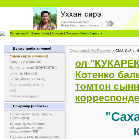
Сүрүн сирэй
|
Бэлиэтэнии
|
Киирии
|
Сахалыы бичик (шрифт)
Бу сир талбата (меню)
Сүрүн сирэй (На Главную)
»
СМИ, Сайты, 
Сүрүн сирэй (главная)
ол "КУКАРЕК
Сонуннар (новости)
Бу сир туһунан (
КОНТАКТЫ
)
Котенко бал
Билэлэр (файлы)
Ыстатыйалар (статьи)
томтон сынн
Хаартыскалар (фото)
FAQ
корреспонде
Кэпсэтии (форум)
Сонуннар (новости)
"Сах
Политика.Митинги. Пикеты.
Партии
[903]
Мысли. Думы.Мнения,
обсуждения, реплика,
предложения
[263]
Суд-закон.МВД.Криминал
[1283]