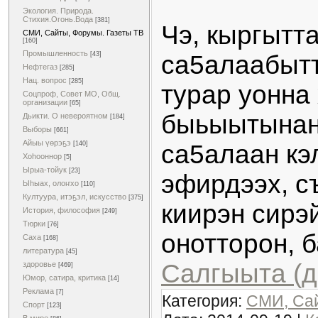
Экология. Природа.
Стихия.Огонь.Вода
[381]
Чэ, кыргытт
СМИ, Сайты, Форумы. Газеты ТВ
[160]
Промышленность
[43]
са5алаабытт
Нефтегаз
[285]
Нац. вопрос
[285]
турар уонна
Соцпроф, Совет МО, Общ.
организации
[65]
быьыытынан,
Дьикти. О невероятном
[184]
Выборы
[661]
Айыы үөрэҕэ
[140]
са5алаан кэ
Хоһооннор
[5]
Ырыа-тойук
[23]
эфирдээх, с
Ыһыах, олоҥхо
[110]
Култуура, итэҕэл, искусство
[375]
киирэн сирэ
История, философия
[249]
Тюрки
[76]
онотторон, 
Саха
[168]
литература
[45]
Салгыыта (д
здоровье
[469]
Юмор, сатира, критика
[14]
Реклама
[7]
Категория:
СМИ, Сай
Спорт
[123]