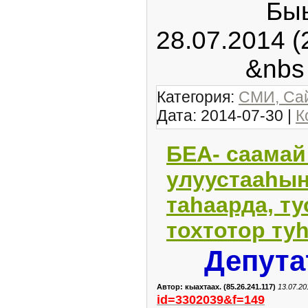
Быыбар
28.07.2014 
&nb
Категория:
СМИ, Сай
Дата:
2014-07-30
|
К
БЕА- саамай
улуустааhы
таhаарда, т
тохтотор туh
Депута
Автор: кыахтаах. (85.26.241.117)
13.07.20
id=3302039&f=149