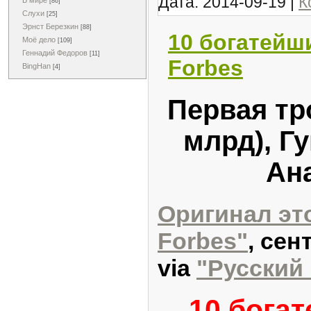
Дата:
2014-09-19
|
К
В мире
[86]
Слухи
[25]
Эрнст Березкин
[88]
10 богатейш
Моё дело
[109]
Геннадий Федоров
[11]
Forbes
BingHan
[4]
Первая тр
млрд), Г
Ан
Оригинал эт
Forbes"
, сен
via
"Русский 
10 бога