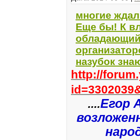
многие ждал
Еще бы! К в
обладающи
организатор
назубок зн
http://forum
id=3302039
Егор 
....
возложен
народ