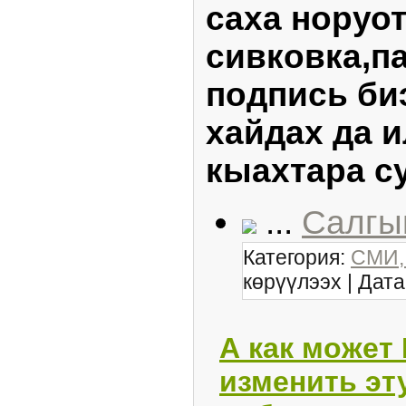
саха норуот
сивковка,п
подпись би
хайдах да 
кыахтара су
...
Салгы
Категория:
СМИ,
көрүүлээх | Дата
А как может
изменить эту