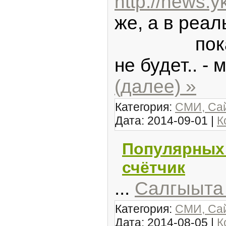
http://news.yk
же, а в реал
пока труб
не будет.. 
(далее) »
Категория:
СМИ, Сай
Дата:
2014-09-01
|
К
Популярных 
счётчик
...
Салгыыта 
Категория:
СМИ, Сай
Дата:
2014-08-05
|
К