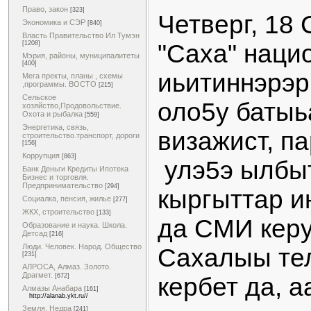
Право, закон
[323]
Четверг, 18
Экономика и СЭР
[840]
Власть Правительство Ил Тумэн
[1208]
"Саха" наци
Мэрия, районы, муниципалитеты
[400]
иьитиннэрэр
Мега пректы, планы , схемы
,программы. ВОСТО
[215]
Сельское
оло5у батыь
хозяйство,Продовольствие.
Охота и рыбалка
[559]
Энергетика, связь,
визажист, п
строительство.транспорт, дороги
[156]
Коррупция
[863]
улэ5э ылбыт
Банк Деньги Кредиты Ипотека
Бизнес и торговля.
Предпринимательство
[294]
кыргыттар и
Социалка, пенсия, жилье
[277]
ЖКХ, строительство
[133]
да СМИ керу
Образование и наука. Школа.
Детсад
[216]
Люди. Человек. Народ. Общество
Сахалыы те
[231]
АЛРОСА, Алмаз. Золото.
Драгмет.
[672]
кербет да, а
Алмазы Анабара
[161]
http://alanab.ykt.ru//
Земля. Недра
[241]