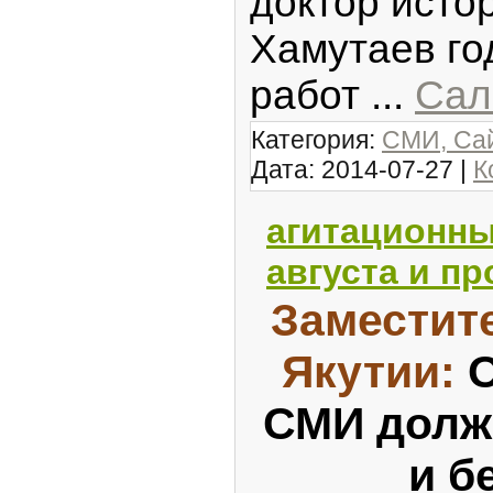
доктор исто
Хамутаев го
работ
...
Сал
Категория:
СМИ, Сай
Дата:
2014-07-27
|
К
агитационны
августа и пр
Заместит
Якутии:
О
СМИ долж
и б