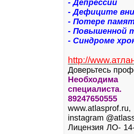
- Депрессии
- Дефиците вн
- Потере памя
- Повышенной 
- Синдроме хр
http://www.атла
Доверьтесь проф
Необходим
специалист
89247650555
www.atlasprof.ru,
instagram @atlass
Лицензия ЛО- 14