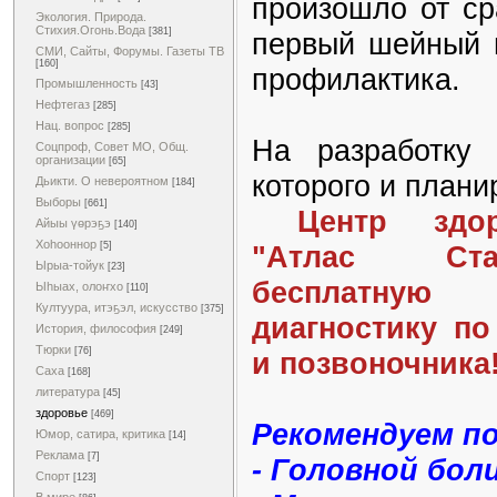
произошло от ср
Экология. Природа.
Стихия.Огонь.Вода
[381]
первый шейный п
СМИ, Сайты, Форумы. Газеты ТВ
[160]
профилактика.
Промышленность
[43]
Нефтегаз
[285]
Нац. вопрос
[285]
На разработку
Соцпроф, Совет МО, Общ.
организации
[65]
которого и план
Дьикти. О невероятном
[184]
Выборы
[661]
Центр здоро
Айыы үөрэҕэ
[140]
Хоһооннор
"Атлас Ста
[5]
Ырыа-тойук
[23]
бесплатную
Ыһыах, олоҥхо
[110]
Култуура, итэҕэл, искусство
[375]
диагностику п
История, философия
[249]
Тюрки
[76]
и позвоночника
Саха
[168]
литература
[45]
здоровье
[469]
Рекомендуем по
Юмор, сатира, критика
[14]
Реклама
[7]
- Головной бол
Спорт
[123]