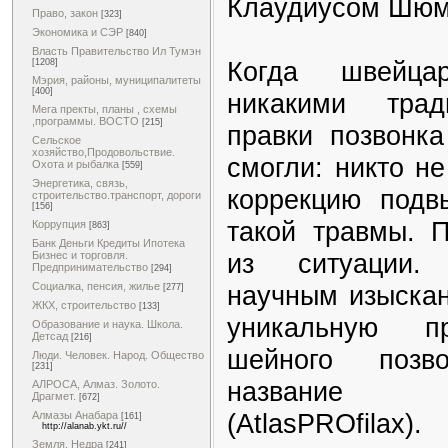
Клаудиусом Шюм
Право, закон
[323]
Экономика и СЭР
[840]
Власть Правительство Ил Тумэн
Когда швейца
[1208]
Мэрия, районы, муниципалитеты
[400]
никакими трад
Мега пректы, планы , схемы
,программы. ВОСТО
[215]
правки позвонк
Сельское
хозяйство,Продовольствие.
смогли: никто не
Охота и рыбалка
[559]
Энергетика, связь,
коррекцию подв
строительство.транспорт, дороги
[156]
такой травмы. 
Коррупция
[863]
Банк Деньги Кредиты Ипотека
из ситуации.
Бизнес и торговля.
Предпринимательство
[294]
научным изыскан
Социалка, пенсия, жилье
[277]
ЖКХ, строительство
[133]
уникальную пр
Образование и наука. Школа.
Детсад
[216]
шейного позв
Люди. Человек. Народ. Общество
[231]
название 
АЛРОСА, Алмаз. Золото.
Драгмет.
[672]
(AtlasPROfila
Алмазы Анабара
[161]
http://alanab.ykt.ru//
Земля. Недра
[241]