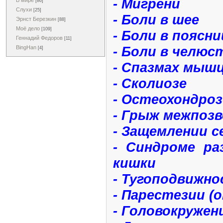
- Мигрени
В мире
[86]
Слухи
[25]
- Боли в шее
Эрнст Березкин
[88]
Моё дело
[109]
- Боли в поясни
Геннадий Федоров
[11]
- Боли в челюс
BingHan
[4]
- Спазмах мыш
- Сколиозе
- Остеохондроз
- Грыж межпозв
- Защемлении с
- Синдроме ра
кишки
- Тугоподвижн
- Парестезии (
- Головокружен