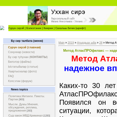
Сүрүн сирэй
|
Бэлиэтэнии
|
Киирии
|
Сахалыы бичик (шрифт)
Бу сир талбата (меню)
Main
»
2019
»
Атырдьах ыйа
»
28
» Метод А
Сүрүн сирэй (главная)
Метод АтласПРОфилакс — наде
Сонуннар (новости)
Метод Ат
Бу сир туһунан (
КОНТАКТЫ
)
Билэлэр (файлы)
надежное вп
Ыстатыйалар (статьи)
Хаартыскалар (фото)
FAQ
Кэпсэтии (форум)
Каких-то 30 ле
News topics
АтласПРОфила
Политика.Митинги. Пикеты.
Партии
Появился он вс
[903]
Мысли. Думы.Мнения,
обсуждения, реплика,
ситуации, кото
предложения
[263]
Суд-закон.МВД.Криминал
[1283]