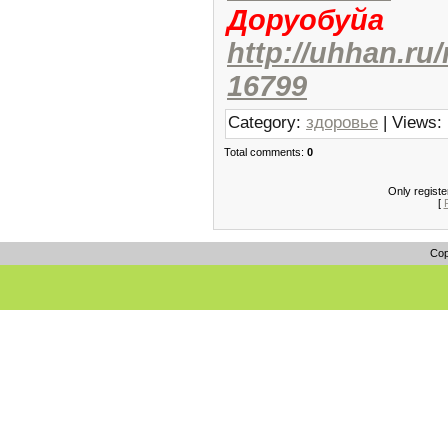
Доруобуй
http://uhhan.ru
16799
Category:
здоровье
| Views:
Total comments:
0
Only regist
[
Cop