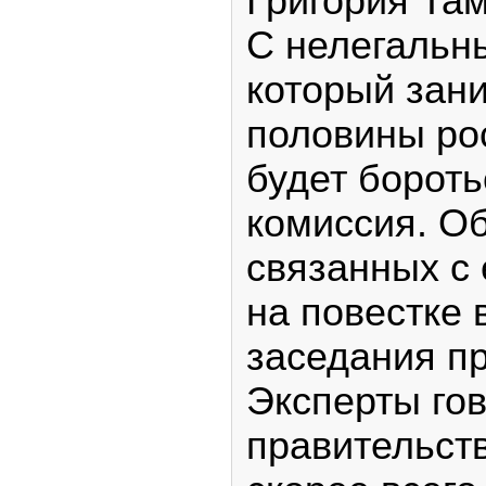
Григория Та
С нелегальн
который зан
половины ро
будет борот
комиссия. О
связанных с 
на повестке
заседания пр
Эксперты гов
правительст