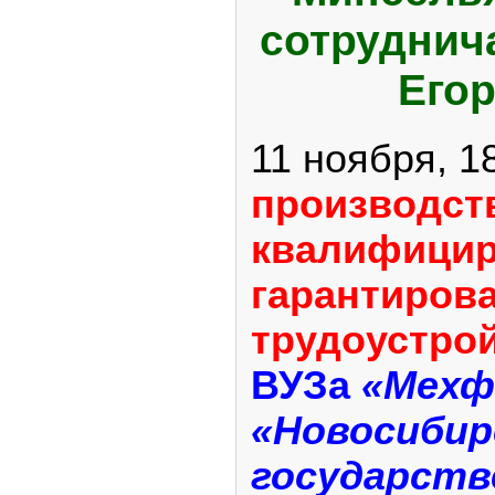
сотруднич
Его
11 ноября, 1
производст
квалифицир
гарантиров
трудоустро
ВУЗа
«Мехф
«Новосибир
государств