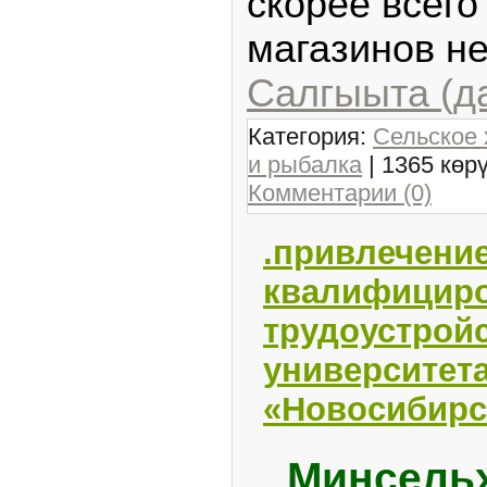
скорее всего
магазинов н
Салгыыта (д
Категория:
Сельское 
и рыбалка
| 1365 көр
Комментарии (0)
.привлечени
квалифициро
трудоустрой
университет
«Новосибирс
Минсельх