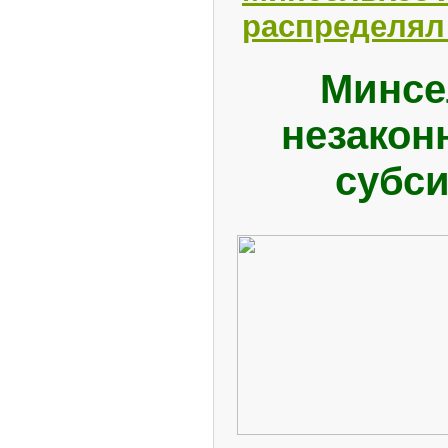
распределял
Минсе
незакон
субс