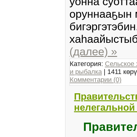
уонна суотт
оруннааҕын
бигэргэтэбин
хаһаайысты
(далее) »
Категория:
Сельское 
и рыбалка
| 1411 көр
Комментарии (0)
Правительств
нелегальной
Правите