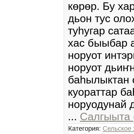
көрөр. Бу ха
дьон тус оло
туһугар сата
хас быыбар 
норуот интэр
норуот дьиҥн
баһылыктан 
куораттар б
норуодунай 
...
Салгыыта 
Категория:
Сельское 