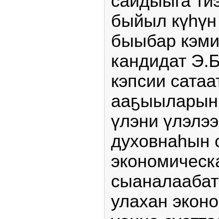
сайдыыга ти
быйыл күһү
быыбар кэми
кандидат Э.Б
кэпсии сатаа
ааҕыыларын 
үлэни үлэлээ
духовнаһын
экономическ
сыаналаабат
улахан экон