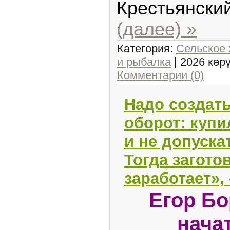
Крестьянски
(далее) »
Категория:
Сельское 
и рыбалка
| 2026 көр
Комментарии (0)
Надо создат
оборот: купи
и не допуска
Тогда загото
заработает», 
Егор Б
нача