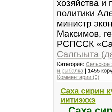
хозяйства и
политики Ал
министр эко
Максимов, г
РСПССК «Са
Салгыыта (д
Категория:
Сельское 
и рыбалка
| 1455 көр
Комментарии (0)
Саха сирин к
иитиэххэ
Саха си