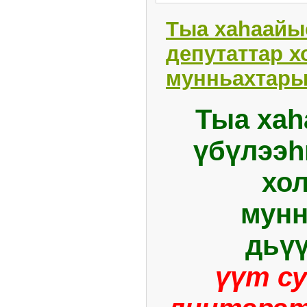
Тыа хаһаайы
депутаттар х
мунньахтары
Тыа ха
үбүлээһ
хо
мунн
дьү
үүт с