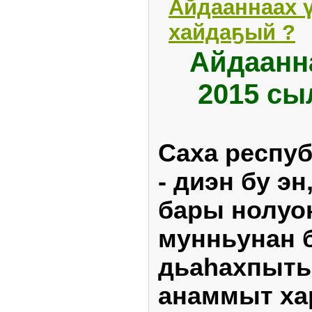
Айдааннаах ү
хайдаҕый ?
Айдаанн
2015 сы
Саха респу
- диэн бу эн
бары нолуо
мунньунан 
дьаһахпыты
анаммыт ха