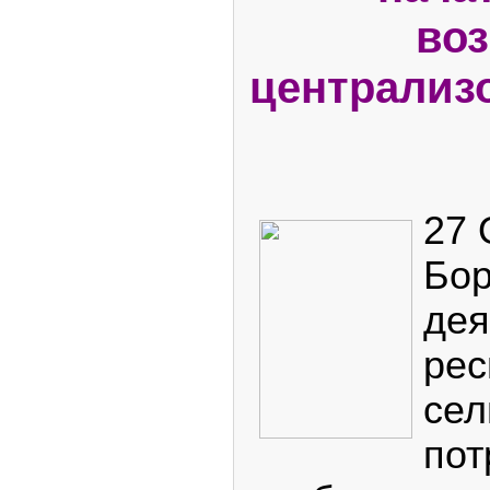
во
централиз
27 
Бор
дея
рес
сел
пот