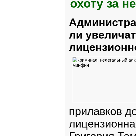
охоту за н
Администра
ли увелича
лицензионн
прилавков до
лицензионна