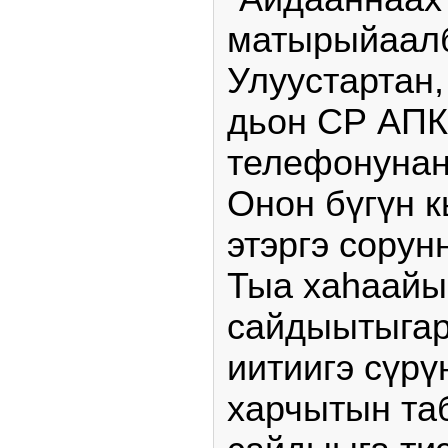
матырыйаалб
Улуустартан,
дьон СР АПК
телефонунан
Онон бүгүн 
этэргэ сорун
Тыа хаһаайы
сайдыытыгар
иитиигэ сүрү
харчытын та