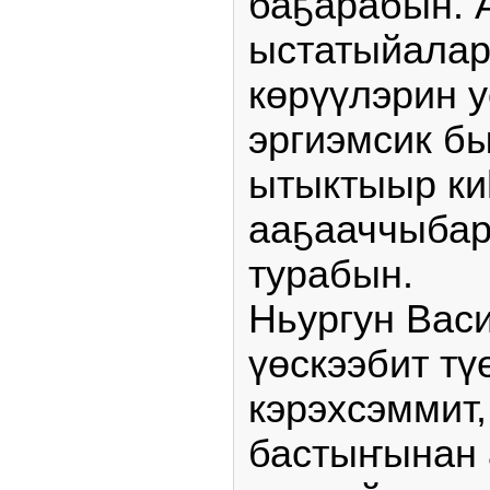
баҕарабын. 
ыстатыйалар
көрүүлэрин у
эргиэмсик б
ытыктыыр ки
ааҕааччыбар
турабын.
Ньургун Вас
үөскээбит тү
кэрэхсэммит,
бастыҥынан а