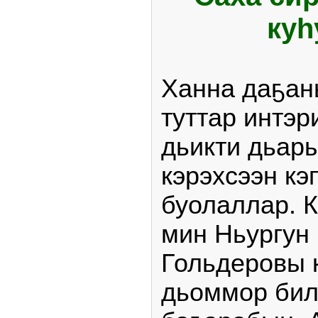
куһ
Ханна даҕан
туттар интэ
дьикти дьары
кэрэхсээн кэ
буолаллар. 
мин Ньургун
Гольдеровы к
дьоммор бил