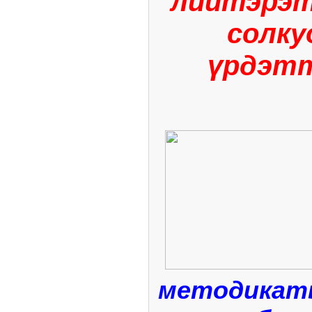
лиитэрэт
солку
үрдэтт
методикаты