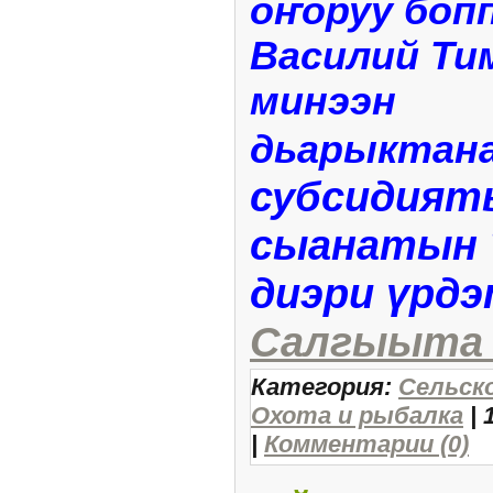
оҥоруу боп
Василий Ти
минээн
дьарыктан
субсидият
сыанатын 
диэри үрд
Салгыыта (
Категория:
Сельск
Охота и рыбалка
| 
|
Комментарии (0)