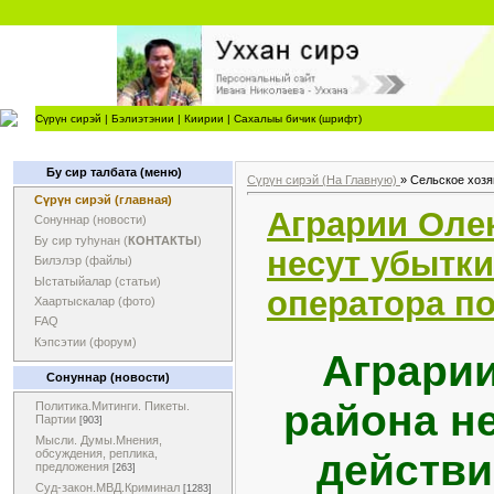
Сүрүн сирэй
|
Бэлиэтэнии
|
Киирии
|
Сахалыы бичик (шрифт)
Бу сир талбата (меню)
Сүрүн сирэй (На Главную)
»
Сельское хозя
Сүрүн сирэй (главная)
Аграрии Оле
Сонуннар (новости)
Бу сир туһунан (
КОНТАКТЫ
)
несут убытки
Билэлэр (файлы)
Ыстатыйалар (статьи)
оператора по
Хаартыскалар (фото)
FAQ
Кэпсэтии (форум)
Аграри
Сонуннар (новости)
района не
Политика.Митинги. Пикеты.
Партии
[903]
Мысли. Думы.Мнения,
действи
обсуждения, реплика,
предложения
[263]
Суд-закон.МВД.Криминал
[1283]