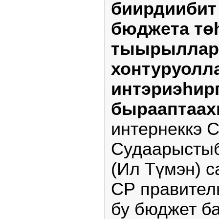
биирдиибит
бюджета тө
тыырылла
хонтуруолл
интэриэһир
бырааптаах
интернеккэ 
Судаарысты
(Ил Түмэн) с
СР правител
бу бюджет б