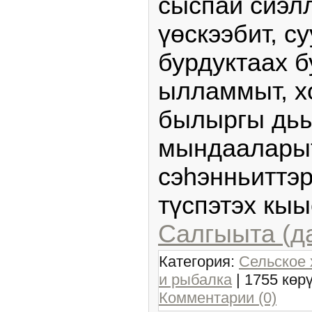
сыспай сиэл
үөскээбит, с
бурдуктаах 
ылламмыт, х
былыргы дь
мындааларыт
сэһэнньиттэ
түспэтэх кы
Салгыыта (д
Категория:
Сельское 
и рыбалка
| 1755 көр
Комментарии (0)