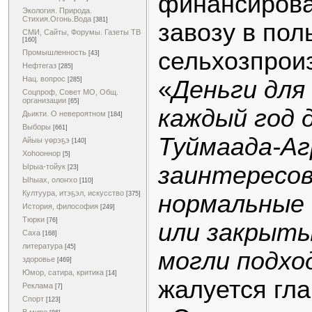
финансирова
Экология. Природа.
Стихия.Огонь.Вода
[381]
завозу в пол
СМИ, Сайты, Форумы. Газеты ТВ
[160]
сельхозпрои
Промышленность
[43]
Нефтегаз
[285]
Нац. вопрос
[285]
«
Деньги для
Соцпроф, Совет МО, Общ.
организации
[65]
каждый год 
Дьикти. О невероятном
[184]
Выборы
[661]
Туймаада-Агр
Айыы үөрэҕэ
[140]
Хоһооннор
[5]
заинтересов
Ырыа-тойук
[23]
Ыһыах, олоҥхо
[110]
Култуура, итэҕэл, искусство
[375]
нормальные 
История, философия
[249]
Тюрки
[76]
или закрыты
Саха
[168]
литература
[45]
могли подхо
здоровье
[469]
Юмор, сатира, критика
[14]
жалуется гл
Реклама
[7]
Спорт
[123]