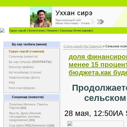
Сүрүн сирэй
|
Бэлиэтэнии
|
Киирии
|
Сахалыы бичик (шрифт)
Бу сир талбата (меню)
Сүрүн сирэй (На Главную)
»
Сельское хозя
Сүрүн сирэй (главная)
доля финансиро
Сонуннар (новости)
Бу сир туһунан (
КОНТАКТЫ
)
менее 15 процен
Билэлэр (файлы)
бюджета.как буд
Ыстатыйалар (статьи)
Хаартыскалар (фото)
FAQ
Продолжаетс
Кэпсэтии (форум)
сельском
Сонуннар (новости)
Политика.Митинги. Пикеты.
Партии
[903]
28 мая, 12:50ИА 
Мысли. Думы.Мнения,
обсуждения, реплика,
предложения
[263]
Суд-закон.МВД.Криминал
[1283]