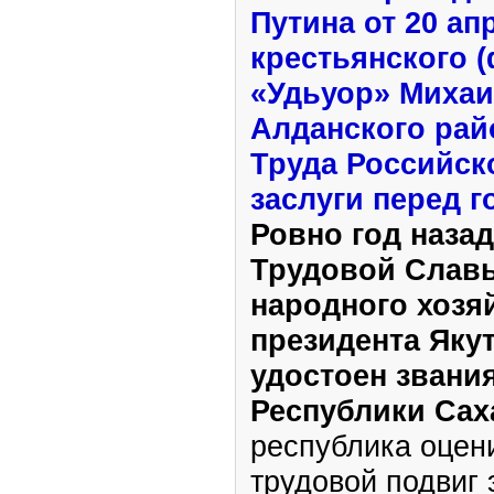
Путина от 20 ап
крестьянского 
«Удьуор» Михаи
Алданского рай
Труда Российск
заслуги перед 
Ровно год наза
Трудовой Славы
народного хозя
президента Яку
удостоен звани
Республики Саха
республика оцен
трудовой подвиг 