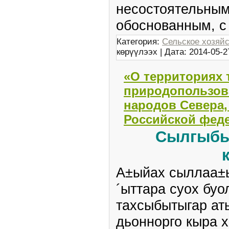
несостоятельным
обоснованным, 
Категория:
Сельское хозяй
көрүүлээх | Дата:
2014-05-2
«О территориях
природопользов
народов Севера,
Российской феде
Сылгыбы
А±ыйах сыллаа±ы
´ыттара суох буо
тахсыбытыгар ат
дьоннорго кыра х