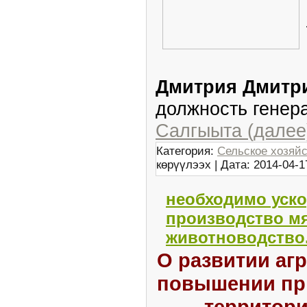
Дмитрия Дмитр
должность генер
Салгыыта (далее
Категория:
Сельское хозяй
көрүүлээх | Дата:
2014-04-1
необходимо уск
производство мя
животноводство
О развитии аг
повышении пр
территори