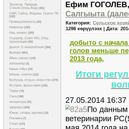
Ефим ГОГОЛЕВ,
Экология. Природа.
Стихия.Огонь.Вода
[381]
Салгыыта (далее
СМИ, Сайты, Форумы. Газеты ТВ
[160]
Промышленность
Категория:
Сельское хозя
[43]
Нефтегаз
1296 көрүүлээх | Дата:
201
[285]
Нац. вопрос
[285]
Соцпроф, Совет МО, Общ.
добыто с начала 
организации
[65]
Дьикти. О невероятном
[184]
голов меньше пе
Выборы
[661]
2013 года,
Айыы үөрэҕэ
[140]
Хоһооннор
[5]
Ырыа-тойук
[23]
Итоги регу
Ыһыах, олоҥхо
[110]
Култуура, итэҕэл, искусство
[375]
вол
История, философия
[249]
Тюрки
[76]
Саха
[168]
27.05.2014 16:37
литература
[45]
По данным 
здоровье
[469]
Юмор, сатира, критика
[14]
ветеринарии РС(Я
Реклама
[7]
Спорт
[123]
мая 2014 года на