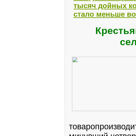
тысяч дойных ко
стало меньше вов
Крестья
се
товаропроизводи