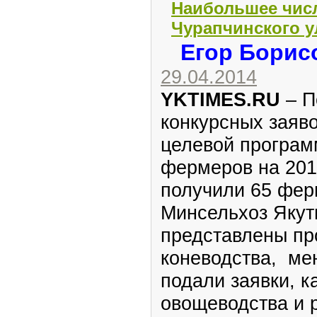
Наибольшее числ
Чурапчинского у
Егор Борис
29.04.2014
YKTIMES.RU
– П
конкурсных заяво
целевой програ
фермеров на 2012
получили 65 фер
Минсельхоз Якут
представлены пр
коневодства, ме
подали заявки, 
овощеводства и 