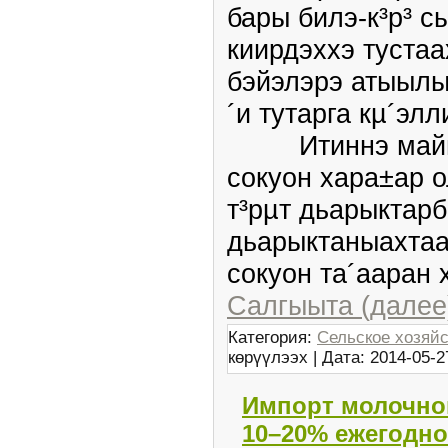
бары билэ­-к³р³ с
киирдэххэ тустаа
бэйэлэрэ атыылы
´и тутарга кµ´элл
Итиннэ майгын
сокуон хара±ар 
т³рµт дьарыктар
дьарыктаныахтаа
сокуон та´ааран 
Салгыыта (далее
Категория:
Сельское хозяй
көрүүлээх | Дата:
2014-05-2
Импорт молочной
10–20% ежегодно