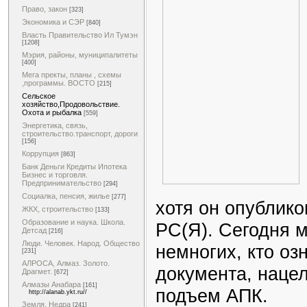
Право, закон
[323]
Экономика и СЭР
[840]
Власть Правительство Ил Тумэн
[1208]
Мэрия, районы, муниципалитеты
[400]
Мега пректы, планы , схемы
,программы. ВОСТО
[215]
Сельское
хозяйство,Продовольствие.
Охота и рыбалка
[559]
Энергетика, связь,
строительство.транспорт, дороги
[156]
Коррупция
[863]
Банк Деньги Кредиты Ипотека
Бизнес и торговля.
Предпринимательство
[294]
Социалка, пенсия, жилье
[277]
хотя он опублик
ЖКХ, строительство
[133]
Образование и наука. Школа.
РС(Я). Сегодня 
Детсад
[216]
Люди. Человек. Народ. Общество
немногих, кто о
[231]
АЛРОСА, Алмаз. Золото.
документа, наце
Драгмет.
[672]
Алмазы Анабара
[161]
подъем АПК.
http://alanab.ykt.ru//
Земля. Недра
[241]