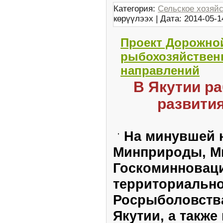
Категория:
Сельское хозяй
көрүүлээх | Дата:
2014-05-1
Проект Дорожно
рыбохозяйственн
направлений
В Якутии р
развити
На минувшей 
Минприроды, М
Госкоминноваци
территориально
Росрыболовства
Якутии, а также