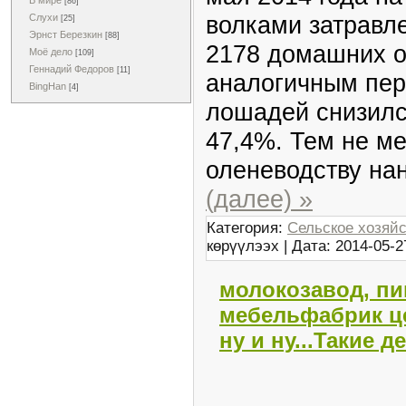
В мире
[86]
волками затравл
Слухи
[25]
Эрнст Березкин
[88]
2178 домашних о
Моё дело
[109]
Геннадий Федоров
[11]
аналогичным пер
BingHan
[4]
лошадей снизился
47,4%. Тем не м
оленеводству нан
(далее) »
Категория:
Сельское хозяй
көрүүлээх | Дата:
2014-05-2
молокозавод, пи
мебельфабрик цем
ну и ну...Такие 