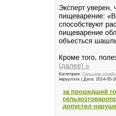
Эксперт уверен, 
пищеварение: «В
способствуют ра
пищеварение обл
объесться шашл
Кроме того, пол
(далее) »
Категория:
Сельское хозяй
көрүүлээх | Дата:
2014-05-2
за прошедший г
сельхозтовароп
допустил наруше