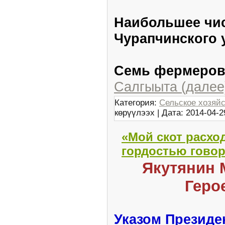
Наибольшее чис
Чурапчинского 
Семь фермеро
Салгыыта (далее
Категория:
Сельское хозяй
көрүүлээх | Дата:
2014-04-2
«Мой скот расход
гордостью говор
Якутянин 
Геро
Указом Президе