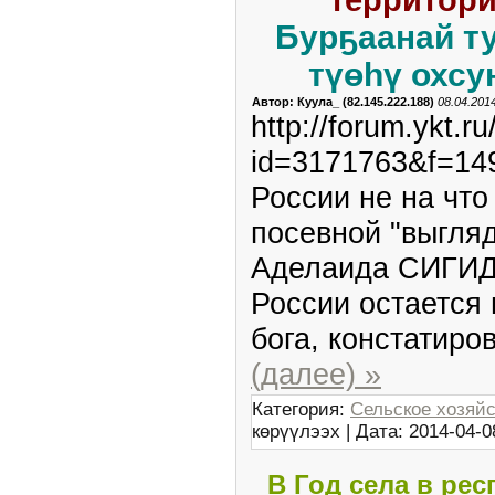
Бурҕаанай ту
түөһү охс
Автор: Куула_ (82.145.222.188)
08.04.2014
http://forum.ykt.ru
id=3171763&f=14
России не на что
посевной "выгля
Аделаида СИГИДА
России остается 
бога, констатиро
(далее) »
Категория:
Сельское хозяй
көрүүлээх | Дата:
2014-04-0
В Год села в рес