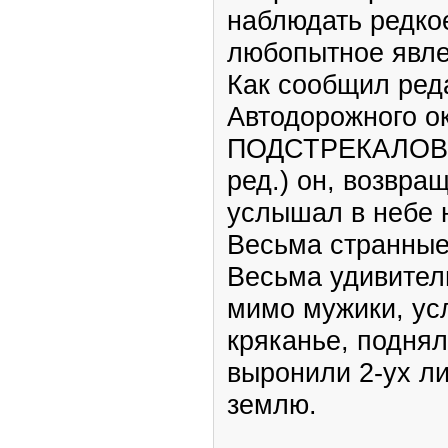
наблюдать редко
любопытное явле
Как сообщил ред
Автодорожного о
ПОДСТРЕКАЛОВ, 
ред.) он, возвра
услышал в небе 
Весьма странные 
Весьма удивител
мимо мужики, ус
кряканье, подня
выронили 2-ух л
землю.