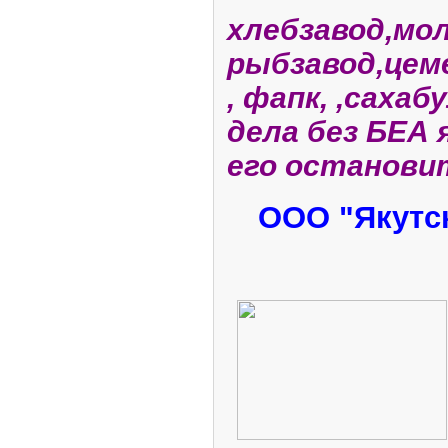
хлебзавод,мол
рыбзавод,цем
, фапк, ,сахабул
дела без БЕА 
его остановит
ООО "Якутс