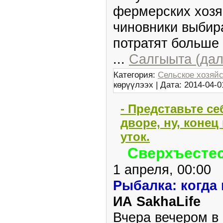
фермерских хозя
чиновники выбир
потратят больше 
...
Салгыыта (дал
Категория:
Сельское хозяй
көрүүлээх | Дата:
2014-04-0
- Представьте се
дворе, ну, конец
уток.
Сверхъестес
1 апреля, 00:00
Рыбалка: когда 
ИА SakhaLife
Вчера вечером в