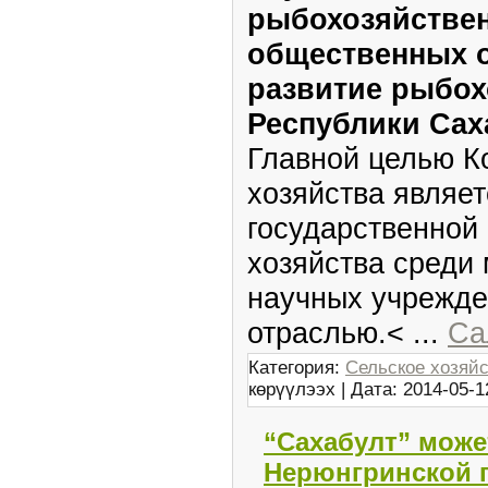
рыбохозяйствен
общественных 
развитие рыбох
Республики Саха
Главной целью К
хозяйства являе
государственной 
хозяйства среди 
научных учрежде
отраслью.<
...
Са
Категория:
Сельское хозяй
көрүүлээх | Дата:
2014-05-1
“Сахабулт” може
Нерюнгринской 