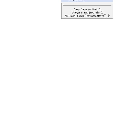
Баар бары (online):
1
Ыалдьыттар (гостей):
1
Кыттааччылар (пользователей):
0