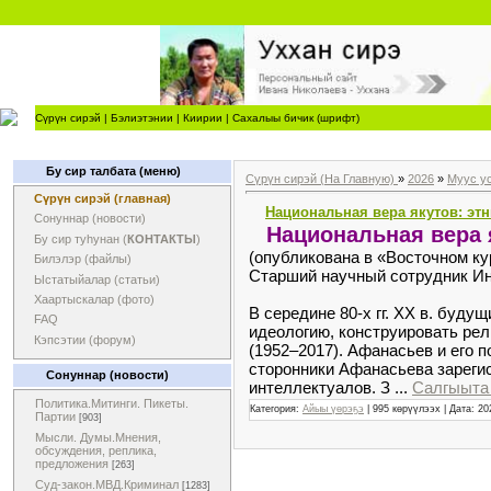
Сүрүн сирэй
|
Бэлиэтэнии
|
Киирии
|
Сахалыы бичик (шрифт)
Бу сир талбата (меню)
Сүрүн сирэй (На Главную)
»
2026
»
Муус у
Сүрүн сирэй (главная)
Национальная вера якутов: эт
Сонуннар (новости)
Национальная вера 
Бу сир туһунан (
КОНТАКТЫ
)
(опубликована в «Восточном кур
Билэлэр (файлы)
Старший научный сотрудник Ин
Ыстатыйалар (статьи)
Хаартыскалар (фото)
В середине 80-х гг. ХХ в. буд
FAQ
идеологию, конструировать рел
Кэпсэтии (форум)
(1952–2017). Афанасьев и его п
сторонники Афанасьева зареги
Сонуннар (новости)
интеллектуалов. З
...
Салгыыта 
Политика.Митинги. Пикеты.
Категория:
Айыы үөрэҕэ
| 995 көрүүлээх | Дата:
20
Партии
[903]
Мысли. Думы.Мнения,
обсуждения, реплика,
предложения
[263]
Суд-закон.МВД.Криминал
[1283]