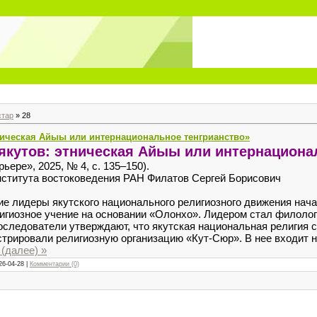
стар
»
28
ническая Айыы или интернациональное тенгрианство»
якутов: этническая Айыы или интернациона
ьере», 2025, № 4, с. 135–150).
ститута востоковедения РАН Филатов Сергей Борисович
ущие лидеры якутского национального религиозного движения на
игиозное учение на основании «Олонхо». Лидером стал филолог
оследователи утверждают, что якутская национальная религия ст
стрировали религиозную организацию «Кут-Сюр». В нее входит 
(далее) »
26-04-28
|
Комментарии (0)