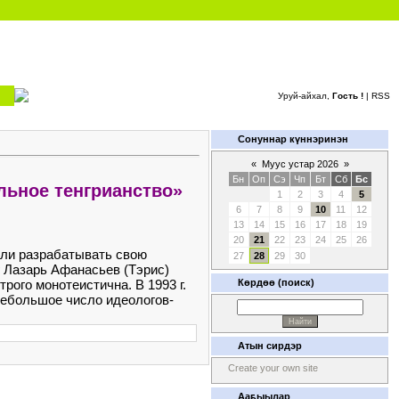
Уруй-айхал,
Гость !
|
RSS
Сонуннар күннэринэн
«
Муус устар 2026
»
Бн
Оп
Сэ
Чп
Бт
Сб
Бс
льное тенгрианство»
1
2
3
4
5
6
7
8
9
10
11
12
13
14
15
16
17
18
19
20
21
22
23
24
25
26
чали разрабатывать свою
27
28
29
30
 Лазарь Афанасьев (Тэрис)
рого монотеистична. В 1993 г.
Көрдөө (поиск)
небольшое число идеологов-
Атын сирдэр
Create your own site
Ааҕыылар