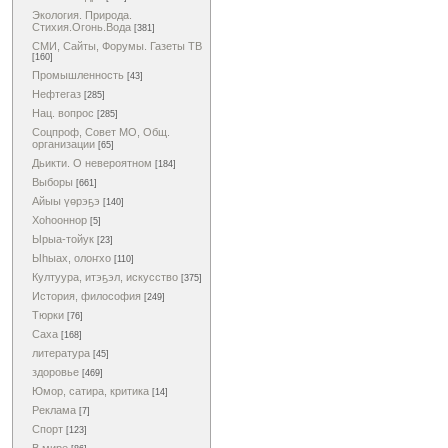
Экология. Природа.
Стихия.Огонь.Вода
[381]
СМИ, Сайты, Форумы. Газеты ТВ
[160]
Промышленность
[43]
Нефтегаз
[285]
Нац. вопрос
[285]
Соцпроф, Совет МО, Общ.
организации
[65]
Дьикти. О невероятном
[184]
Выборы
[661]
Айыы үөрэҕэ
[140]
Хоһооннор
[5]
Ырыа-тойук
[23]
Ыһыах, олоҥхо
[110]
Култуура, итэҕэл, искусство
[375]
История, философия
[249]
Тюрки
[76]
Саха
[168]
литература
[45]
здоровье
[469]
Юмор, сатира, критика
[14]
Реклама
[7]
Спорт
[123]