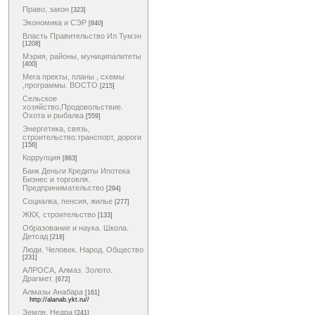
Право, закон
[323]
Экономика и СЭР
[840]
Власть Правительство Ил Тумэн
[1208]
Мэрия, районы, муниципалитеты
[400]
Мега пректы, планы , схемы
,программы. ВОСТО
[215]
Сельское
хозяйство,Продовольствие.
Охота и рыбалка
[559]
Энергетика, связь,
строительство.транспорт, дороги
[156]
Коррупция
[863]
Банк Деньги Кредиты Ипотека
Бизнес и торговля.
Предпринимательство
[294]
Социалка, пенсия, жилье
[277]
ЖКХ, строительство
[133]
Образование и наука. Школа.
Детсад
[216]
Люди. Человек. Народ. Общество
[231]
АЛРОСА, Алмаз. Золото.
Драгмет.
[672]
Алмазы Анабара
[161]
http://alanab.ykt.ru//
Земля. Недра
[241]