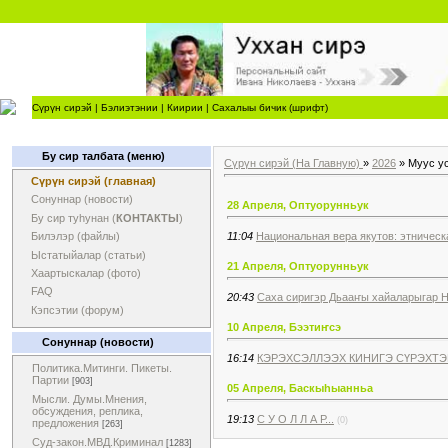
Сүрүн сирэй
|
Бэлиэтэнии
|
Киирии
|
Сахалыы бичик (шрифт)
Бу сир талбата (меню)
Сүрүн сирэй (На Главную)
»
2026
»
Муус у
Сүрүн сирэй (главная)
Сонуннар (новости)
28 Апреля, Оптуорунньук
Бу сир туһунан (
КОНТАКТЫ
)
11:04
Национальная вера якутов: этничес
Билэлэр (файлы)
Ыстатыйалар (статьи)
21 Апреля, Оптуорунньук
Хаартыскалар (фото)
FAQ
20:43
Cаха сиригэр Дьааҥы хайаларыгар Н
Кэпсэтии (форум)
10 Апреля, Бээтиҥсэ
Сонуннар (новости)
16:14
КЭРЭХСЭЛЛЭЭХ КИНИГЭ СҮРЭХТ
Политика.Митинги. Пикеты.
Партии
[903]
05 Апреля, Баскыһыанньа
Мысли. Думы.Мнения,
обсуждения, реплика,
19:13
С У О Л Л А Р...
(0)
предложения
[263]
Суд-закон.МВД.Криминал
[1283]