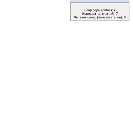
Баар бары (online):
7
Ыалдьыттар (гостей):
7
Кыттааччылар (пользователей):
0