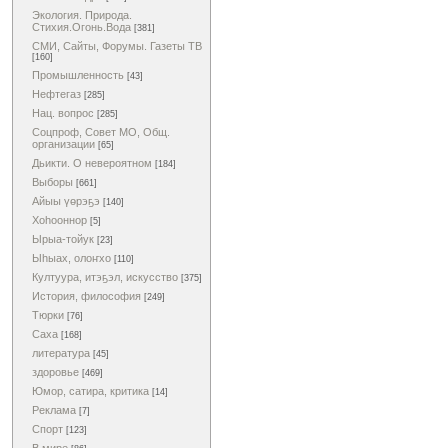
Экология. Природа.
Стихия.Огонь.Вода
[381]
СМИ, Сайты, Форумы. Газеты ТВ
[160]
Промышленность
[43]
Нефтегаз
[285]
Нац. вопрос
[285]
Соцпроф, Совет МО, Общ.
организации
[65]
Дьикти. О невероятном
[184]
Выборы
[661]
Айыы үөрэҕэ
[140]
Хоһооннор
[5]
Ырыа-тойук
[23]
Ыһыах, олоҥхо
[110]
Култуура, итэҕэл, искусство
[375]
История, философия
[249]
Тюрки
[76]
Саха
[168]
литература
[45]
здоровье
[469]
Юмор, сатира, критика
[14]
Реклама
[7]
Спорт
[123]