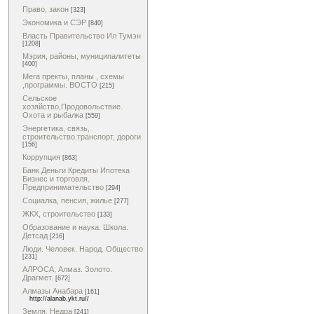
Право, закон
[323]
Экономика и СЭР
[840]
Власть Правительство Ил Тумэн
[1208]
Мэрия, районы, муниципалитеты
[400]
Мега пректы, планы , схемы
,программы. ВОСТО
[215]
Сельское
хозяйство,Продовольствие.
Охота и рыбалка
[559]
Энергетика, связь,
строительство.транспорт, дороги
[156]
Коррупция
[863]
Банк Деньги Кредиты Ипотека
Бизнес и торговля.
Предпринимательство
[294]
Социалка, пенсия, жилье
[277]
ЖКХ, строительство
[133]
Образование и наука. Школа.
Детсад
[216]
Люди. Человек. Народ. Общество
[231]
АЛРОСА, Алмаз. Золото.
Драгмет.
[672]
Алмазы Анабара
[161]
http://alanab.ykt.ru//
Земля. Недра
[241]