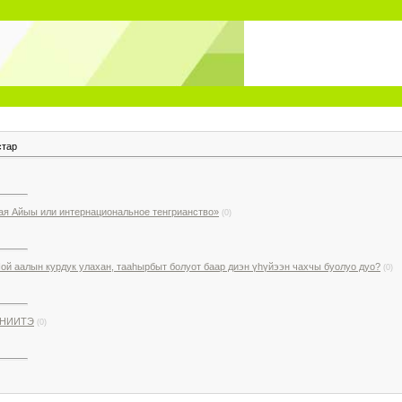
стар
кая Айыы или интернациональное тенгрианство»
(0)
ой аалын курдук улахан, тааһырбыт болуот баар диэн үһүйээн чахчы буолуо дуо?
(0)
ЭНИИТЭ
(0)