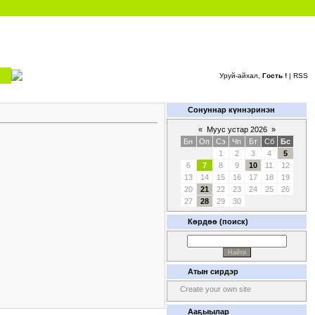
Уруй-айхал,
Гость !
|
RSS
Сонуннар күннэринэн
«
Муус устар 2026
»
Бн
Оп
Сэ
Чп
Бт
Сб
Бс
1
2
3
4
5
6
7
8
9
10
11
12
13
14
15
16
17
18
19
20
21
22
23
24
25
26
27
28
29
30
Көрдөө (поиск)
Атын сирдэр
Create your own site
Ааҕыылар