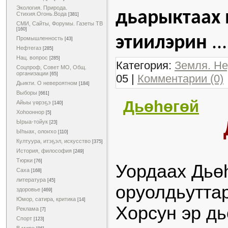
Экология. Природа.
дьарыктаах 
Стихия.Огонь.Вода
[381]
СМИ, Сайты, Форумы. Газеты ТВ
[160]
этиилэрин
..
Промышленность
[43]
Нефтегаз
[285]
Нац. вопрос
[285]
Категория:
Земля. Н
Соцпроф, Совет МО, Общ.
организации
[65]
05
|
Комментарии (0)
Дьикти. О невероятном
[184]
Выборы
[661]
Дьөһөгөй
Айыы үөрэҕэ
[140]
Хоһооннор
[5]
Ырыа-тойук
[23]
Ыһыах, олоҥхо
[110]
Култуура, итэҕэл, искусство
[375]
История, философия
[249]
Тюрки
[76]
Уордаах Дьө
Саха
[168]
литература
[45]
оруолдьутта
здоровье
[469]
Юмор, сатира, критика
[14]
Хорсун эр дь
Реклама
[7]
Спорт
[123]