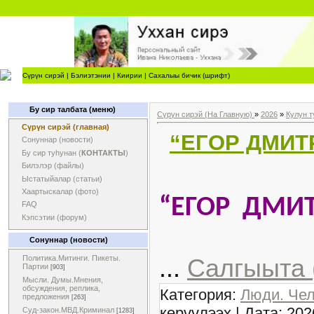
Сүрүн сирэй
|
Бэлиэтэнии
|
Киирии
|
Сахалыы бичик (шрифт)
Бу сир талбата (меню)
Сүрүн сирэй (На Главную)
»
2026
»
Кулун т
Сүрүн сирэй (главная)
“ЕГОР ДМИТ
Сонуннар (новости)
Бу сир туһунан (
КОНТАКТЫ
)
Билэлэр (файлы)
Ыстатыйалар (статьи)
Хаартыскалар (фото)
“
ЕГОР ДМИ
FAQ
Кэпсэтии (форум)
Сонуннар (новости)
Политика.Митинги. Пикеты.
...
Салгыыта 
Партии
[903]
Мысли. Думы.Мнения,
обсуждения, реплика,
Категория:
Люди. Чел
предложения
[263]
көрүүлээх | Дата:
202
Суд-закон.МВД.Криминал
[1283]