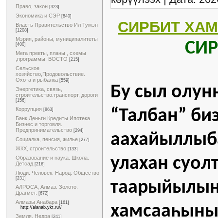
Право, закон
[323]
Экономика и СЭР
[840]
СИРБИТ ХА
Власть Правительство Ил Тумэн
[1208]
Мэрия, районы, муниципалитеты
СИРБ
[400]
Мега пректы, планы , схемы
,программы. ВОСТО
[215]
Сельское
хозяйство,Продовольствие.
Охота и рыбалка
[559]
Бу сыл олунн
Энергетика, связь,
строительство.транспорт, дороги
[156]
Коррупция
“Талбан” биэ
[863]
Банк Деньги Кредиты Ипотека
Бизнес и торговля.
Предпринимательство
[294]
аахайыллыба
Социалка, пенсия, жилье
[277]
ЖКХ, строительство
[133]
улахан суол
Образование и наука. Школа.
Детсад
[216]
Люди. Человек. Народ. Общество
[231]
таарыйылын
АЛРОСА, Алмаз. Золото.
Драгмет.
[672]
Алмазы Анабара
[161]
хамсааһыны
http://alanab.ykt.ru//
Земля. Недра
[241]