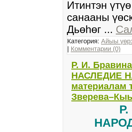
Итинтэн үтүө
санааны үөс
Дьөһөг
...
Са
Категория:
Айыы үөр
|
Комментарии (0)
Р. И. Брави
НАСЛЕДИЕ Н
материалам т
Зверева–Кыы
Р.
НАРО