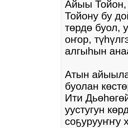
Айыы Тойон,
Тойону бу до
төрдө буол, 
оҥор, түһүлг
алгыһын ана
Атын айыыла
буолан көстө
Ити Дьөһөгө
уустугун көр
соҕурууҥҥу 