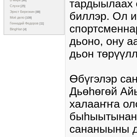
тардыылаах 
В мире
[86]
Слухи
[25]
Эрнст Березкин
биллэр. Ол и
[88]
Моё дело
[109]
Геннадий Федоров
[11]
спортсменнар
BingHan
[4]
дьоно, ону а
дьон төрүүлл
Өбүгэлэр са
Дьөһөгөй Ай
халааҥҥа ол
быһыытынан
сананыыны д