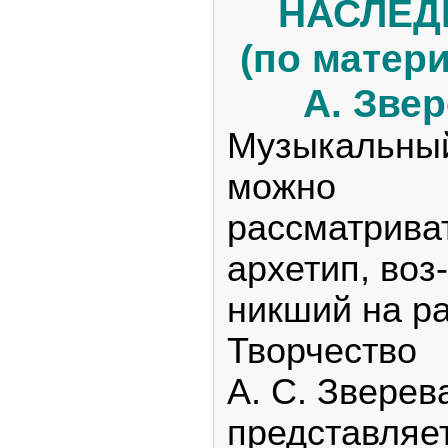
НАСЛЕД
(по матер
А. Зве
Музыкальный
можно
рассматриват
архетип, воз-
никший на ра
Творчество
А. С. Зверев
представляе